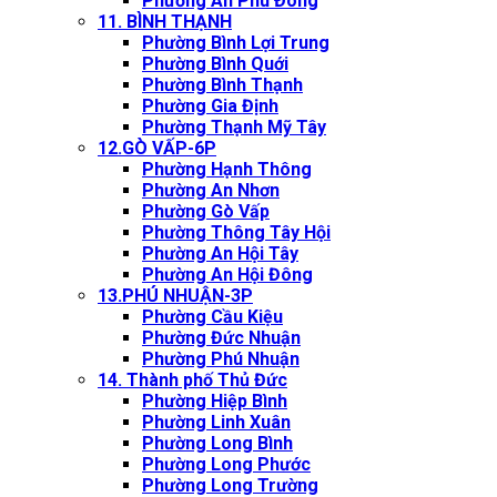
Phường An Phú Đông
11. BÌNH THẠNH
Phường Bình Lợi Trung
Phường Bình Quới
Phường Bình Thạnh
Phường Gia Định
Phường Thạnh Mỹ Tây
12.GÒ VẤP-6P
Phường Hạnh Thông
Phường An Nhơn
Phường Gò Vấp
Phường Thông Tây Hội
Phường An Hội Tây
Phường An Hội Đông
13.PHÚ NHUẬN-3P
Phường Cầu Kiệu
Phường Đức Nhuận
Phường Phú Nhuận
14. Thành phố Thủ Đức
Phường Hiệp Bình
Phường Linh Xuân
Phường Long Bình
Phường Long Phước
Phường Long Trường