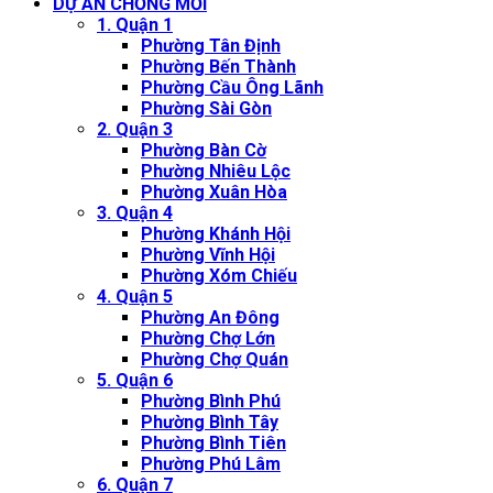
DỰ ÁN CHỐNG MỐI
1. Quận 1
Phường Tân Định
Phường Bến Thành
Phường Cầu Ông Lãnh
Phường Sài Gòn
2. Quận 3
Phường Bàn Cờ
Phường Nhiêu Lộc
Phường Xuân Hòa
3. Quận 4
Phường Khánh Hội
Phường Vĩnh Hội
Phường Xóm Chiếu
4. Quận 5
Phường An Đông
Phường Chợ Lớn
Phường Chợ Quán
5. Quận 6
Phường Bình Phú
Phường Bình Tây
Phường Bình Tiên
Phường Phú Lâm
6. Quận 7