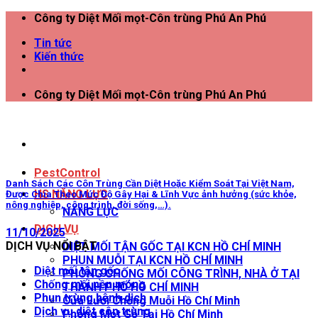
Công ty Diệt Mối mọt-Côn trùng Phú An Phú
Tin tức
Kiến thức
Công ty Diệt Mối mọt-Côn trùng Phú An Phú
PestControl
Danh Sách Các Côn Trùng Cần Diệt Hoặc Kiểm Soát Tại Việt Nam,
HS NĂNG LỰC
Được Chia Theo Mức Độ Gây Hại & Lĩnh Vực ảnh hưởng (sức khỏe,
nông nghiệp, công trình, đời sống,…).
NĂNG LỰC
DỊCH VỤ
11/10/2025
DỊCH VỤ NỔI BẬT
DIỆT MỐI TẬN GỐC TẠI KCN HỒ CHÍ MINH
PHUN MUỖI TẠI KCN HỒ CHÍ MINH
Diệt mối tận gốc
PHÒNG CHỐNG MỐI CÔNG TRÌNH, NHÀ Ở TẠI
Chống mối nền móng
THÀNH PHỐ HỒ CHÍ MINH
Phun trùng bệnh dịch
Cửa Lưới Chống Muỗi Hồ Chí Minh
Dịch vụ diệt côn trùng
Phòng Mọt Gỗ Tại Hồ Chí Minh