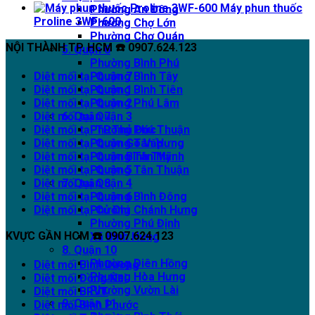
Máy phun thuốc
Phường An Đông
Proline 3WF-600
Phường Chợ Lớn
Phường Chợ Quán
NỘI THÀNH TP. HCM ☎️ 0907.624.123
5. Quận 6
Phường Bình Phú
Phường Bình Tây
Diệt mối tại Quận 7
Phường Bình Tiên
Diệt mối tại Quận 1
Phường Phú Lâm
Diệt mối tại Quận 2
6. Quận 7
Diệt mối tại Quận 3
Phường Phú Thuận
Diệt mối tại TP.Thủ Đức
Phường Tân Hưng
Diệt mối tại Quận Gò Vấp
Phường Tân Mỹ
Diệt mối tại Quận Bình Thạnh
Phường Tân Thuận
Diệt mối tại Quận 5
7. Quận 8
Diệt mối tại Quận 4
Phường Bình Đông
Diệt mối tại Quận 6
Phường Chánh Hưng
Diệt mối tại Củ Chi
Phường Phú Định
KVỰC GẦN HCM ☎️ 0907.624.123
Xã Bình Hưng
8. Quận 10
Phường Diên Hồng
Diệt mối Bình Dương
Phường Hòa Hưng
Diệt mối Đồng Nai
Phường Vườn Lài
Diệt mối BRVT
9. Quận 11
Diệt mối Bình Phước