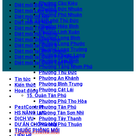
Phường Cầu Kiệu
Diệt mối Đăk Nông
Phường Đức Nhuận
Diệt mối Lâm Đồng
Phường Phú Nhuận
Diệt mối Hà Nội
14. Thành phố Thủ Đức
Diệt mối Hà Nam
Phường Hiệp Bình
Diệt mối Thái Bình
Phường Linh Xuân
Diệt mối Hải Phòng
Phường Long Bình
Diệt mối Quảng Ninh
Phường Long Phước
Diệt mối tại Quận 8
Phường Long Trường
Diệt mối tại Bình Chánh
Phường Phước Long
Diệt mối tại Quận Phú Nhuận
Phường Tam Bình
Diệt mối tại Quận Tân Phú
Phường Tăng Nhơn Phú
Phường Thủ Đức
Phường An Khánh
Tin tức
Phường Bình Trưng
Kiến thức
Phường Cát Lái
Hoạt động
15. Quận Tân Phú
Phường Phú Thọ Hòa
Phường Tân Phú
PestControl
phường Tân Sơn Nhì
HS NĂNG LỰC
Phường Tây Thạnh
DỊCH VỤ
Phường Phú Thuận
DỰ ÁN CHỐNG MỐI
THUỐC PHÒNG MỐI
THUỐC PHÒNG MỐI
LIÊN HỆ