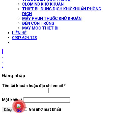
CLOMINB KHỬ KHUẨN
THIẾT BỊ, DUNG DỊCH KHỬ KHUẨN PHÒNG
DỊCH
MÁY PHUN THUỐC KHỬ KHUẨN
ĐÈN CÔN TRÙNG
MÁY MÓC THIẾT BỊ
LIÊN HỆ
0907.624.123
.
.
.
.
Đăng nhập
Tên tài khoản hoặc địa chỉ email
*
Mật khẩu
*
Ghi nhớ mật khẩu
Đăng nhập