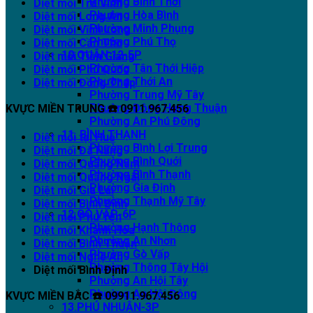
Phường Bình Thới
Diệt mối Trà Vinh
Phường Hòa Bình
Diệt mối Long An
Phường Minh Phụng
Diệt mối Vĩnh Long
Phường Phú Thọ
Diệt mối Cần Thơ
10.QUẬN 12-5P
Diệt mối Tiền Giang
Phường Tân Thới Hiệp
Diệt mối Phú Quốc
Phường Thới An
Diệt mối Đồng Tháp
Phường Trung Mỹ Tây
Phường Đông Hưng Thuận
KVỰC MIỀN TRUNG ☎️ 0911.967.456
Phường An Phú Đông
11. BÌNH THẠNH
Diệt mối tại Huế
Phường Bình Lợi Trung
Diệt mối Đà Nẵng
Phường Bình Quới
Diệt mối Quảng Nam
Phường Bình Thạnh
Diệt mối Quảng Ngãi
Phường Gia Định
Diệt mối Gia Lai
Phường Thạnh Mỹ Tây
Diệt mối Bình Định
12.GÒ VẤP-6P
Diệt mối Phú Yên
Phường Hạnh Thông
Diệt mối Khánh Hòa
Phường An Nhơn
Diệt mối Bình Thuận
Phường Gò Vấp
Diệt mối Nghệ An
Phường Thông Tây Hội
Diệt mối Bình Định
Phường An Hội Tây
Phường An Hội Đông
KVỰC MIỀN BẮC ☎️ 09911.967.456
13.PHÚ NHUẬN-3P