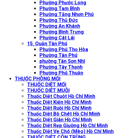
Phường Phước Long
Phường Tam Bình
Phường Tăng Nhơn Phú
Phường Thủ Đức
Phường An Khánh
Phường Bình Trưng
Phường Cát Lái
15. Quận Tân Phú
Phường Phú Thọ Hòa
Phường Tân Phú
phường Tân Sơn Nhì
Phường Tây Thạnh
Phường Phú Thuận
THUỐC PHÒNG MỐI
THUỐC DIỆT MỐI
THUỐC DIỆT MUỖI
Thuốc Diệt Chuột Hồ Chí Minh
Thuốc Diệt Kiến Hồ Chí Minh
Thuốc Diệt Ruồi Hồ Chí Minh
Thuốc Diệt Bò Chét Hồ Chí Minh
Thuốc Diệt Gián Hồ Chí Minh
Thuốc Diệt Rẹp Giường Hồ Chí Minh
Thuốc Diệt Ve Chó (Mèo) Hồ Chí Minh
THUỐC DIỆT CÔN TRÙNG