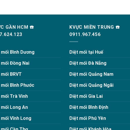
C GẦN HCM ☎️
KVỰC MIỀN TRUNG ☎️
7.624.123
0911.967.456
t mối Bình Dương
Diệt mối tại Huế
t mối Đồng Nai
Diệt mối Đà Nẵng
t mối BRVT
Diệt mối Quảng Nam
t mối Bình Phước
Diệt mối Quảng Ngãi
 mối Trà Vinh
Diệt mối Gia Lai
t mối Long An
Diệt mối Bình Định
 mối Vĩnh Long
Diệt mối Phú Yên
t mối Cần Thơ
Diệt mối Khánh Hòa