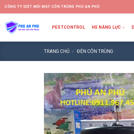
CÔNG TY DIỆT MỐI MỌT-CÔN TRÙNG PHÚ AN PHÚ
PESTCONTROL
HS NĂNG LỰC
TRANG CHỦ
/
ĐÈN CÔN TRÙNG