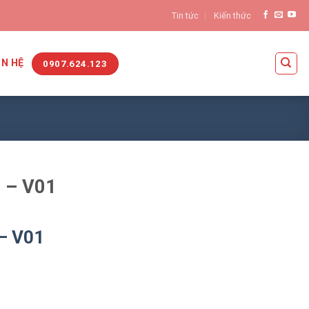
Tin tức
Kiến thức
ÊN HỆ
0907.624.123
o – V01
 – V01