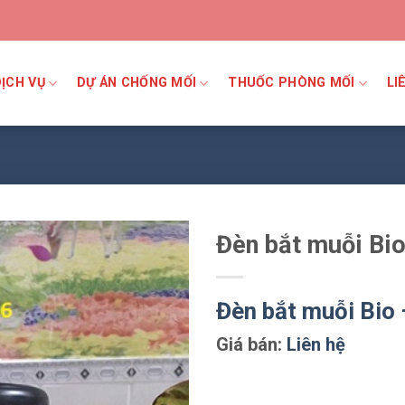
DỊCH VỤ
DỰ ÁN CHỐNG MỐI
THUỐC PHÒNG MỐI
LI
Đèn bắt muỗi Bi
Đèn bắt muỗi Bio
Giá bán:
Liên hệ