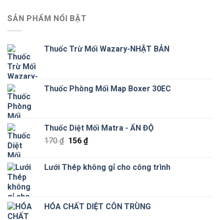
SẢN PHẨM NỔI BẬT
Thuốc Trừ Mối Wazary-NHẬT BẢN
Thuốc Phòng Mối Map Boxer 30EC
Thuốc Diệt Mối Matra - ẤN ĐỘ
Giá
Giá
170
₫
156
₫
gốc
hiện
là:
tại
Lưới Thép không gỉ cho công trình
170 ₫.
là:
156 ₫.
HÓA CHẤT DIỆT CÔN TRÙNG