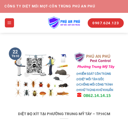
CÔNG TY DIỆT MỐI MỌT-CÔN TRÙNG PHÚ AN PHÚ
0907.624.123
22
Th10
DIỆT BỌ XÍT TẠI PHƯỜNG TRUNG MỸ TÂY – TP.HCM