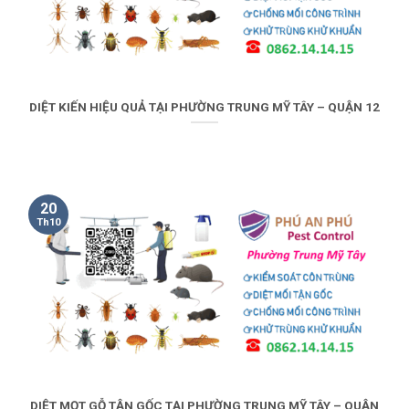
DIỆT KIẾN HIỆU QUẢ TẠI PHƯỜNG TRUNG MỸ TÂY – QUẬN 12
20
Th10
DIỆT MỌT GỖ TẬN GỐC TẠI PHƯỜNG TRUNG MỸ TÂY – QUẬN