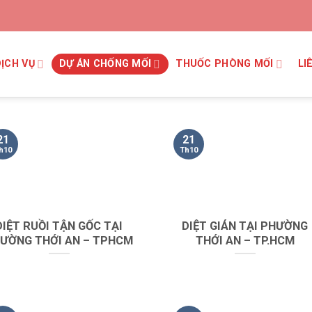
DỊCH VỤ
DỰ ÁN CHỐNG MỐI
THUỐC PHÒNG MỐI
LI
21
21
h10
Th10
DIỆT RUỒI TẬN GỐC TẠI
DIỆT GIÁN TẠI PHƯỜNG
ƯỜNG THỚI AN – TPHCM
THỚI AN – TP.HCM