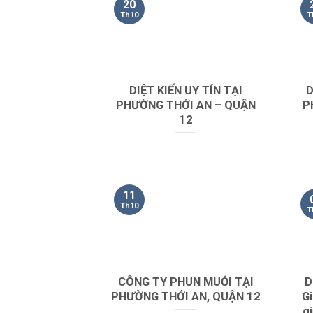
20
Th10
T
DIỆT KIẾN UY TÍN TẠI
D
PHƯỜNG THỚI AN – QUẬN
P
12
11
Th10
T
CÔNG TY PHUN MUỖI TẠI
D
PHƯỜNG THỚI AN, QUẬN 12
Gi
g