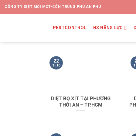
CÔNG TY DIỆT MỐI MỌT-CÔN TRÙNG PHÚ AN PHÚ
PESTCONTROL
HS NĂNG LỰC
22
Th10
T
DIỆT BỌ XÍT TẠI PHƯỜNG
THỚI AN – TP.HCM
PH