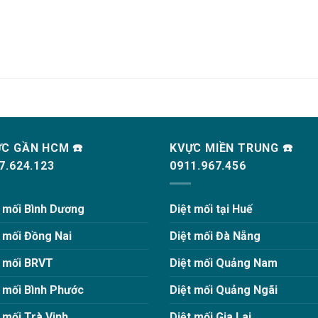
C GẦN HCM ☎️
KVỰC MIỀN TRUNG ☎️
7.624.123
0911.967.456
t mối Bình Dương
Diệt mối tại Huế
t mối Đồng Nai
Diệt mối Đà Nẵng
t mối BRVT
Diệt mối Quảng Nam
t mối Bình Phước
Diệt mối Quảng Ngãi
 mối Trà Vinh
Diệt mối Gia Lai