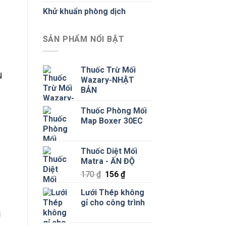
Khử khuẩn phòng dịch
SẢN PHẨM NỔI BẬT
Thuốc Trừ Mối
N
Wazary-NHẬT
BẢN
Thuốc Phòng Mối
Map Boxer 30EC
Thuốc Diệt Mối
Matra - ẤN ĐỘ
Giá
Giá
170
₫
156
₫
gốc
hiện
Lưới Thép không
là:
tại
gỉ cho công trình
170 ₫.
là:
i
156 ₫.