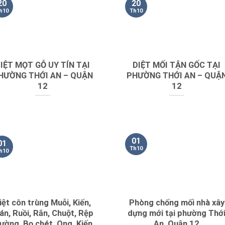
20
20
h10
Th10
IỆT MỌT GỖ UY TÍN TẠI
DIỆT MỐI TẬN GỐC TẠI
HƯỜNG THỚI AN – QUẬN
PHƯỜNG THỚI AN – QUẬ
12
12
01
01
Th10
h10
iệt côn trùng Muỗi, Kiến,
Phòng chống mối nhà xây
án, Ruồi, Rắn, Chuột, Rệp
dựng mới tại phường Thớ
iường, Bọ chét, Ong, Kiến
An, Quận 12