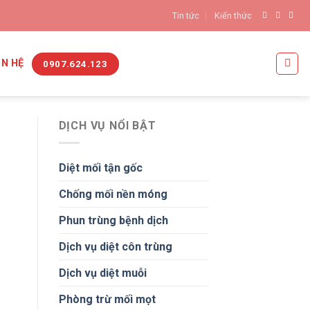
Tin tức
Kiến thức
ÊN HỆ
0907.624.123
DỊCH VỤ NỔI BẬT
Diệt mối tận gốc
Chống mối nền móng
Phun trùng bệnh dịch
Dịch vụ diệt côn trùng
Dịch vụ diệt muỗi
Phòng trừ mối mọt