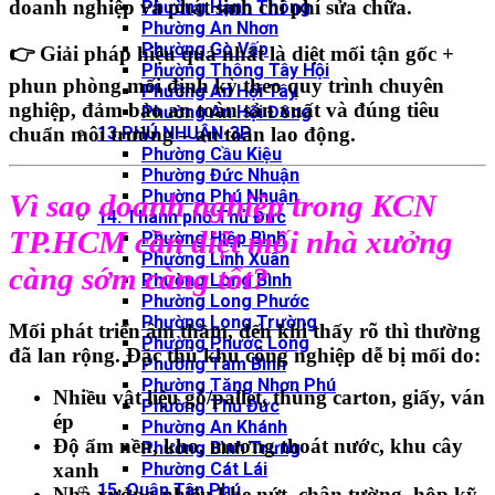
doanh nghiệp
và phát sinh chi phí sửa chữa.
Phường Hạnh Thông
Phường An Nhơn
Phường Gò Vấp
👉 Giải pháp hiệu quả nhất là
diệt mối tận gốc +
Phường Thông Tây Hội
phun phòng mối định kỳ
theo quy trình chuyên
Phường An Hội Tây
nghiệp, đảm bảo
an toàn sản xuất
và
đúng tiêu
Phường An Hội Đông
chuẩn môi trường – an toàn lao động
.
13.PHÚ NHUẬN-3P
Phường Cầu Kiệu
Phường Đức Nhuận
Phường Phú Nhuận
Vì sao doanh nghiệp trong KCN
14. Thành phố Thủ Đức
TP.HCM cần diệt mối nhà xưởng
Phường Hiệp Bình
Phường Linh Xuân
càng sớm càng tốt?
Phường Long Bình
Phường Long Phước
Phường Long Trường
Mối phát triển âm thầm
, đến khi thấy rõ thì thường
Phường Phước Long
đã lan rộng. Đặc thù khu công nghiệp dễ bị mối do:
Phường Tam Bình
Phường Tăng Nhơn Phú
Nhiều vật liệu gỗ/pallet
, thùng carton, giấy, ván
Phường Thủ Đức
ép
Phường An Khánh
Độ ẩm nền, kho, mương thoát nước
, khu cây
Phường Bình Trưng
Phường Cát Lái
xanh
15. Quận Tân Phú
Nhà xưởng
nhiều khe nứt, chân tường, hộp kỹ