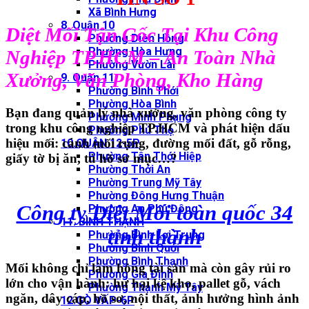
Xã Bình Hưng
8. Quận 10
Diệt Mối Tận Gốc Tại Khu Công
Phường Diên Hồng
Phường Hòa Hưng
Nghiệp TP.HCM – An Toàn Nhà
Phường Vườn Lài
Xưởng, Văn Phòng, Kho Hàng
9. Quận 11
Phường Bình Thới
Phường Hòa Bình
Bạn đang quản lý nhà xưởng, văn phòng công ty
Phường Minh Phụng
trong
khu công nghiệp TP.HCM
và phát hiện dấu
Phường Phú Thọ
hiệu mối:
cánh mối rụng, đường mối đất, gỗ rỗng,
10.QUẬN 12-5P
Phường Tân Thới Hiệp
giấy tờ bị ăn
, tủ hồ sơ mục…?
Phường Thới An
Phường Trung Mỹ Tây
Phường Đông Hưng Thuận
Công ty Diệt Mối toàn quốc 34
Phường An Phú Đông
11. BÌNH THẠNH
tỉnh thành
Phường Bình Lợi Trung
Phường Bình Quới
Phường Bình Thạnh
Mối không chỉ làm hỏng tài sản mà còn gây rủi ro
Phường Gia Định
lớn cho vận hành: hư hại
kệ kho, pallet gỗ, vách
Phường Thạnh Mỹ Tây
ngăn, dây cáp, hồ sơ, nội thất
, ảnh hưởng
hình ảnh
12.GÒ VẤP-6P