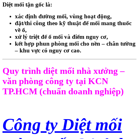
Diệt mối tận gốc
là:
xác định
đường mối
, vùng hoạt động,
đặt/thi công theo kỹ thuật để
mối mang thuốc
về ổ
,
xử lý triệt để ổ mối và điểm nguy cơ,
kết hợp
phun phòng mối
cho nền – chân tường
– khu vực có nguy cơ cao.
Quy trình diệt mối nhà xưởng –
văn phòng công ty tại KCN
TP.HCM (chuẩn doanh nghiệp)
Công ty Diệt mối