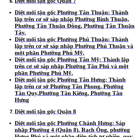
Diệt mối tận gốc Quận 7
Diệt mối tận gốc Phường Tân Thuận:
Thành
lập trên cơ sở sáp nhập Phường Bình Thuận,
Phường Tân Thuận Đông, Phường Tân Thuận
Tây.
Diệt mối tận gốc Phường Phú Thuận:
Thành
lập trên cơ sở sáp nhập Phường Phú Thuận và
một phần Phường Phú Mỹ.
Diệt mối tận gốc Phường Tân Mỹ:
Thành lập
trên cơ sở sáp nhập Phường Tân Phú và một
phần Phường Phú Mỹ.
Diệt mối tận gốc Phường Tân Hưng:
Thành
lập trên cơ sở Phường Tân Phong, Phường
Tân Quy,Phường Tân Kiểng, Phường Tân
Hưng
Diệt mối tận gốc Quận 8
Diệt mối tận gốc Phường Chánh Hưng:
Sáp
nhập Phường 4 (Quận 8), Rạch Ông, phường
Hưng Phú và một phần diện tích tự nhiên, quy