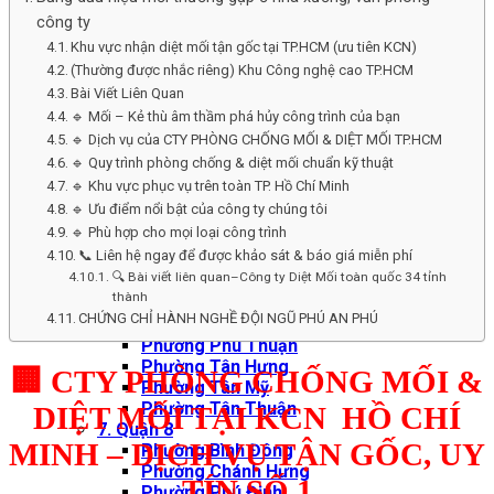
Phường Nhiêu Lộc
công ty
Phường Xuân Hòa
Khu vực nhận diệt mối tận gốc tại TP.HCM (ưu tiên KCN)
3. Quận 4
(Thường được nhắc riêng) Khu Công nghệ cao TP.HCM
Phường Khánh Hội
Phường Vĩnh Hội
Bài Viết Liên Quan
Phường Xóm Chiếu
🔹 Mối – Kẻ thù âm thầm phá hủy công trình của bạn
4. Quận 5
🔹 Dịch vụ của CTY PHÒNG CHỐNG MỐI & DIỆT MỐI TP.HCM
Phường An Đông
🔹 Quy trình phòng chống & diệt mối chuẩn kỹ thuật
Phường Chợ Lớn
🔹 Khu vực phục vụ trên toàn TP. Hồ Chí Minh
Phường Chợ Quán
🔹 Ưu điểm nổi bật của công ty chúng tôi
5. Quận 6
🔹 Phù hợp cho mọi loại công trình
Phường Bình Phú
📞 Liên hệ ngay để được khảo sát & báo giá miễn phí
Phường Bình Tây
🔍 Bài viết liên quan–Công ty Diệt Mối toàn quốc 34 tỉnh
Phường Bình Tiên
thành
Phường Phú Lâm
CHỨNG CHỈ HÀNH NGHỀ ĐỘI NGŨ PHÚ AN PHÚ
6. Quận 7
Phường Phú Thuận
Phường Tân Hưng
🏢 CTY PHÒNG CHỐNG MỐI &
Phường Tân Mỹ
Phường Tân Thuận
DIỆT MỐI TẠI KCN HỒ CHÍ
7. Quận 8
MINH – DỊCH VỤ TẬN GỐC, UY
Phường Bình Đông
Phường Chánh Hưng
TÍN SỐ 1
Phường Phú Định