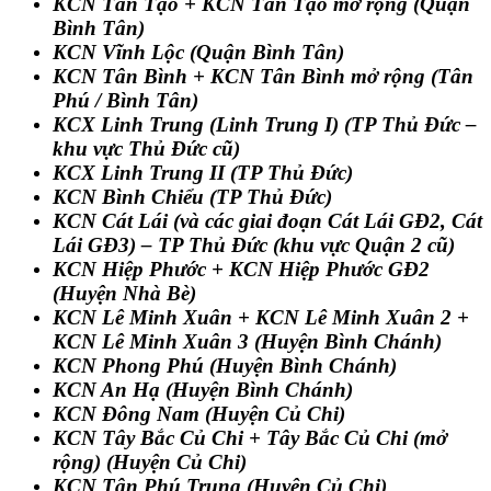
KCN Tân Tạo
+
KCN Tân Tạo mở rộng
(Quận
Bình Tân)
KCN Vĩnh Lộc
(Quận Bình Tân)
KCN Tân Bình
+
KCN Tân Bình mở rộng
(Tân
Phú / Bình Tân)
KCX Linh Trung (Linh Trung I)
(TP Thủ Đức –
khu vực Thủ Đức cũ)
KCX Linh Trung II
(TP Thủ Đức)
KCN Bình Chiểu
(TP Thủ Đức)
KCN Cát Lái
(và các giai đoạn
Cát Lái GĐ2, Cát
Lái GĐ3
) – TP Thủ Đức (khu vực Quận 2 cũ)
KCN Hiệp Phước
+
KCN Hiệp Phước GĐ2
(Huyện Nhà Bè)
KCN Lê Minh Xuân
+
KCN Lê Minh Xuân 2
+
KCN Lê Minh Xuân 3
(Huyện Bình Chánh)
KCN Phong Phú
(Huyện Bình Chánh)
KCN An Hạ
(Huyện Bình Chánh)
KCN Đông Nam
(Huyện Củ Chi)
KCN Tây Bắc Củ Chi
+
Tây Bắc Củ Chi (mở
rộng)
(Huyện Củ Chi)
KCN Tân Phú Trung
(Huyện Củ Chi)