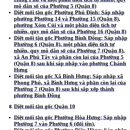
mô dân số của Phường 5 (Quận 8)
Diệt mối tận gốc Phường Phú Định:
Sáp nhập
phường Phường 14 và Phường 15 (Quận 8),
phường Xóm Củi và một phần diện tích tự
nhiên, quy mô dân số của Phường 16 (Quận 8)
Diệt mối tận gốc Phường Bình Đông:
Sáp nhập
Phường 6 (Quận 8), một phần diện tích tự
nhiên, quy mô dân số của Phường 7 (Quận 8),
xã An Phú Tây và phần còn lại của Phường 5
(Quận 8) sau khi sáp nhập vào phường Chánh
Hưng
Diệt mối tận gốc Xã Bình Hưng:
Sáp nhập xã
Phong Phú, xã Bình Hưng và phần còn lại của
Phường 7 (Quận 8) sau khi sắp xếp thành
phường Bình Đông
Diệt mối tận gốc Quận 10
Diệt mối tận gốc Phường Hòa Hưng:
Sáp nhập
Phường 7 vào Phường 6 (đổi tên).