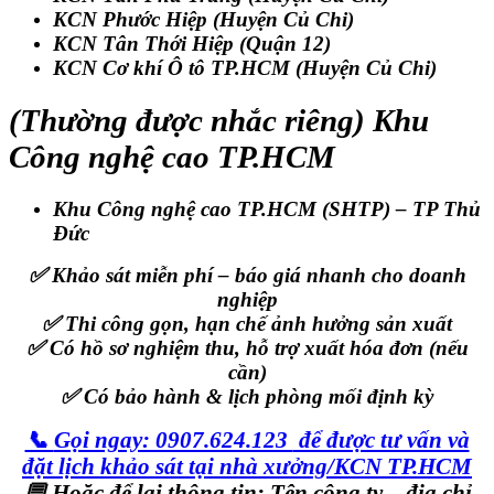
KCN Phước Hiệp
(Huyện Củ Chi)
KCN Tân Thới Hiệp
(Quận 12)
KCN Cơ khí Ô tô TP.HCM
(Huyện Củ Chi)
(Thường được nhắc riêng) Khu
Công nghệ cao TP.HCM
Khu Công nghệ cao TP.HCM (SHTP)
– TP Thủ
Đức
✅
Khảo sát miễn phí – báo giá nhanh cho doanh
nghiệp
✅ Thi công gọn, hạn chế ảnh hưởng sản xuất
✅ Có hồ sơ nghiệm thu, hỗ trợ xuất hóa đơn (nếu
cần)
✅ Có bảo hành & lịch phòng mối định kỳ
📞
Gọi ngay: 0907.624.123
để được tư vấn và
đặt lịch khảo sát tại nhà xưởng/KCN TP.HCM
💬 Hoặc để lại thông tin:
Tên công ty – địa chỉ