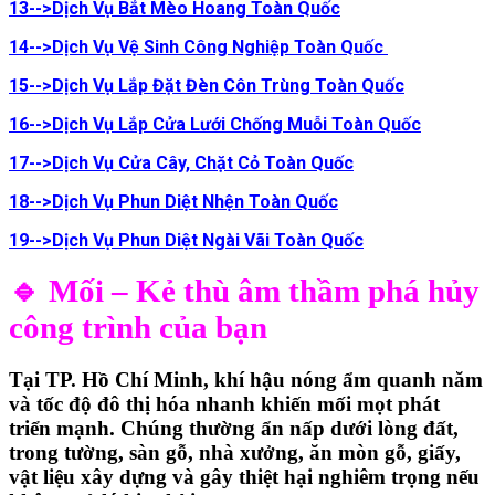
13-->Dịch Vụ Bắt Mèo Hoang
Toàn Quốc
14-->Dịch Vụ Vệ Sinh Công Nghiệp Toàn Quốc
15-->Dịch Vụ Lắp Đặt Đèn Côn Trùng
Toàn Quốc
16-->Dịch Vụ Lắp Cửa Lưới Chống Muỗi
Toàn Quốc
17-->Dịch Vụ Cửa Cây, Chặt Cỏ Toàn Quốc
18-->Dịch Vụ Phun Diệt Nhện Toàn Quốc
19-->Dịch Vụ Phun Diệt Ngài Vãi
Toàn Quốc
🔹 Mối – Kẻ thù âm thầm phá hủy
công trình của bạn
Tại
TP. Hồ Chí Minh
, khí hậu nóng ẩm quanh năm
và tốc độ đô thị hóa nhanh khiến
mối mọt phát
triển mạnh
. Chúng thường
ẩn nấp dưới lòng đất,
trong tường, sàn gỗ, nhà xưởng
, ăn mòn
gỗ, giấy,
vật liệu xây dựng
và gây thiệt hại nghiêm trọng nếu