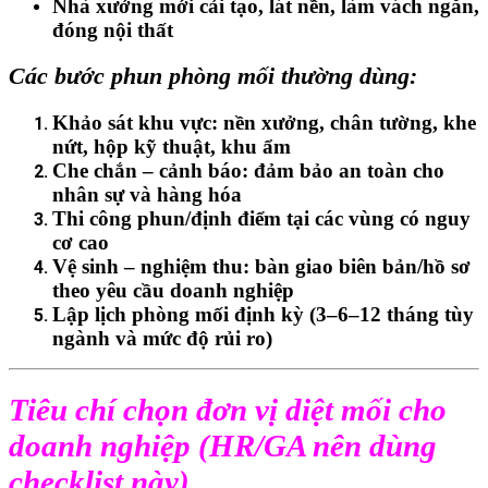
Nhà xưởng mới cải tạo, lát nền, làm vách ngăn,
đóng nội thất
Các bước phun phòng mối thường dùng:
Khảo sát khu vực
: nền xưởng, chân tường, khe
nứt, hộp kỹ thuật, khu ẩm
Che chắn – cảnh báo
: đảm bảo an toàn cho
nhân sự và hàng hóa
Thi công phun/định điểm
tại các vùng có nguy
cơ cao
Vệ sinh – nghiệm thu
: bàn giao biên bản/hồ sơ
theo yêu cầu doanh nghiệp
Lập lịch phòng mối định kỳ
(3–6–12 tháng tùy
ngành và mức độ rủi ro)
Tiêu chí chọn đơn vị diệt mối cho
doanh nghiệp (HR/GA nên dùng
checklist này)