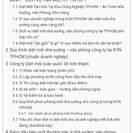
MINH – DỊCH VỤ TẬN GỐC, UY TÍN SỐ 1
DỊCH VỤ
Diệt Mối Tận Gốc Tại Khu Công Nghiệp TP.HCM – An Toàn Nhà
DIỆT MỐI TẬN GỐC TẠI KCN HỒ CHÍ MINH
Xưởng, Văn Phòng, Kho Hàng
PHUN MUỖI TẠI KCN HỒ CHÍ MINH
Vì sao doanh nghiệp trong KCN TP.HCM cần diệt mối nhà
PHÒNG CHỐNG MỐI CÔNG TRÌNH, NHÀ Ở TẠI
xưởng càng sớm càng tốt?
THÀNH PHỐ HỒ CHÍ MINH
Cửa Lưới Chống Muỗi Hồ Chí Minh
Dịch vụ diệt mối nhà xưởng, văn phòng công ty tại TP.HCM phù
Phòng Mọt Gỗ Tại Hồ Chí Minh
hợp cho ai?
Kiểm Soát Ruồi Hồ Chí Minh
Diệt mối “tận gốc” là gì? Vì sao nhiều nơi làm rồi vẫn tái phát?
Diệt Chuột Tại Hồ Chí Minh
Quy trình diệt mối nhà xưởng – văn phòng công ty tại KCN
Diệt Gián Hồ Chí Minh
TP.HCM (chuẩn doanh nghiệp)
Diệt Kiến Hồ Chí Minh
Công ty Diệt mối toàn quốc 34 tỉnh thành
Diệt Bọ Xít-Ve-Mò-Mạt Hồ Chí Minh
Khử Trùng Bệnh Dịch Hồ Chí Minh
1) Khảo sát hiện trạng (miễn phí)
Diệt khuẩn tại KCN Hồ Chí Minh
2) Lập phương án thi công theo đặc thù nhà máy
Vệ Sinh Công Nghiệp
3) Thi công diệt mối tận gốc (theo điểm)
DỰ ÁN CHỐNG MỐI
4) Vệ sinh – bàn giao – hướng dẫn phòng ngừa
5) Tái kiểm tra & bảo hành
1. Quận 1
Phường Tân Định
Quy trình phun phòng mối nhà xưởng cho công ty trong KCN
Phường Bến Thành
TP.HCM
Phường Cầu Ông Lãnh
Các bước phun phòng mối thường dùng:
Phường Sài Gòn
Tiêu chí chọn đơn vị diệt mối cho doanh nghiệp (HR/GA nên
2. Quận 3
dùng checklist này)
Phường Bàn Cờ
Bảng dấu hiệu mối thường gặp ở nhà xưởng, văn phòng