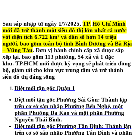
Sau sáp nhập từ ngày 1/7/2025,
TP.
Hồ Chí Minh
mới đã trở thành một siêu đô thị lớn nhất cả nước
với diện tích 6.722 km² và dân số hơn 14 triệu
người, bao gồm toàn bộ tỉnh Bình Dương và Bà Rịa
– Vũng Tàu
. Đơn vị hành chính cấp xã được sắp
xếp lại, bao gồm 113 phường, 54 xã và 1 đặc
khu. TP.HCM mới được kỳ vọng sẽ phát triển đồng
bộ, giảm tải cho khu vực trung tâm và trở thành
siêu đô thị đáng sống
Diệt mối tận gốc Quận 1
Diệt mối tận gốc Phường Sài Gòn:
Thành lập
trên cơ sở sáp nhập Phường Bến Nghé, một
phần Phường Đa Kao và một phần Phường
Nguyễn Thái Bình.
Diệt mối tận gốc Phường Tân Định:
Thành lập
trên cơ sở sáp nhập Phường Tân Định và phần