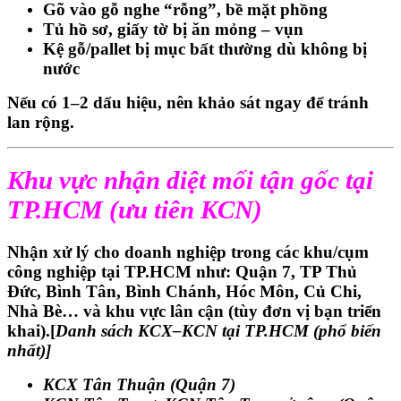
Gõ vào gỗ nghe “rỗng”, bề mặt phồng
Tủ hồ sơ, giấy tờ bị ăn mỏng – vụn
Kệ gỗ/pallet bị mục bất thường dù không bị
nước
Nếu có 1–2 dấu hiệu, nên
khảo sát ngay
để tránh
lan rộng.
Khu vực nhận diệt mối tận gốc tại
TP.HCM (ưu tiên KCN)
Nhận xử lý cho doanh nghiệp trong các khu/cụm
công nghiệp tại TP.HCM như:
Quận 7, TP Thủ
Đức, Bình Tân, Bình Chánh, Hóc Môn, Củ Chi,
Nhà Bè…
và khu vực lân cận (tùy đơn vị bạn triển
khai).
[
Danh sách KCX–KCN tại TP.HCM (phổ biến
nhất)]
KCX Tân Thuận
(Quận 7)