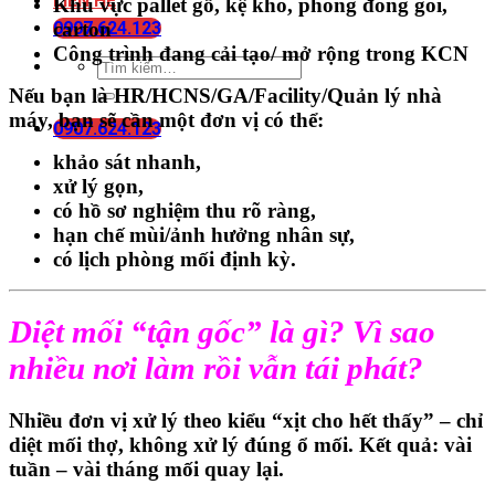
LIÊN HỆ
Khu vực pallet gỗ, kệ kho, phòng đóng gói,
0907.624.123
carton
Công trình đang cải tạo/ mở rộng trong KCN
Nếu bạn là
HR/HCNS/GA/Facility/Quản lý nhà
máy
, bạn sẽ cần một đơn vị có thể:
0907.624.123
khảo sát nhanh,
xử lý gọn,
có hồ sơ nghiệm thu rõ ràng,
hạn chế mùi/ảnh hưởng nhân sự,
có lịch phòng mối định kỳ.
Diệt mối “tận gốc” là gì? Vì sao
nhiều nơi làm rồi vẫn tái phát?
Nhiều đơn vị xử lý theo kiểu “xịt cho hết thấy” –
chỉ
diệt mối thợ
, không xử lý đúng ổ mối. Kết quả:
vài
tuần – vài tháng mối quay lại
.