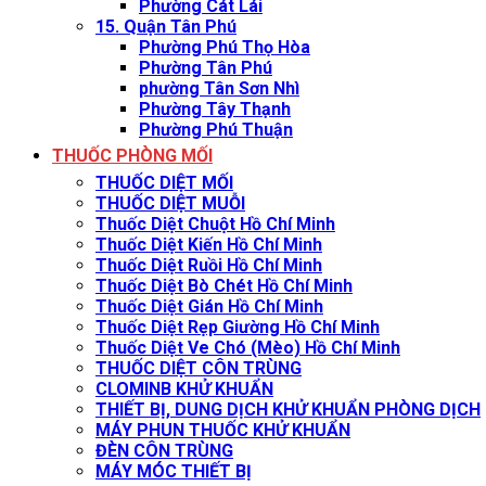
Phường Cát Lái
15. Quận Tân Phú
Phường Phú Thọ Hòa
Phường Tân Phú
phường Tân Sơn Nhì
Phường Tây Thạnh
Phường Phú Thuận
THUỐC PHÒNG MỐI
THUỐC DIỆT MỐI
THUỐC DIỆT MUỖI
Thuốc Diệt Chuột Hồ Chí Minh
Thuốc Diệt Kiến Hồ Chí Minh
Thuốc Diệt Ruồi Hồ Chí Minh
Thuốc Diệt Bò Chét Hồ Chí Minh
Thuốc Diệt Gián Hồ Chí Minh
Thuốc Diệt Rẹp Giường Hồ Chí Minh
Thuốc Diệt Ve Chó (Mèo) Hồ Chí Minh
THUỐC DIỆT CÔN TRÙNG
CLOMINB KHỬ KHUẨN
THIẾT BỊ, DUNG DỊCH KHỬ KHUẨN PHÒNG DỊCH
MÁY PHUN THUỐC KHỬ KHUẨN
ĐÈN CÔN TRÙNG
MÁY MÓC THIẾT BỊ