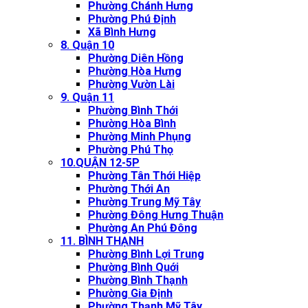
Phường Chánh Hưng
Phường Phú Định
Xã Bình Hưng
8. Quận 10
Phường Diên Hồng
Phường Hòa Hưng
Phường Vườn Lài
9. Quận 11
Phường Bình Thới
Phường Hòa Bình
Phường Minh Phụng
Phường Phú Thọ
10.QUẬN 12-5P
Phường Tân Thới Hiệp
Phường Thới An
Phường Trung Mỹ Tây
Phường Đông Hưng Thuận
Phường An Phú Đông
11. BÌNH THẠNH
Phường Bình Lợi Trung
Phường Bình Quới
Phường Bình Thạnh
Phường Gia Định
Phường Thạnh Mỹ Tây