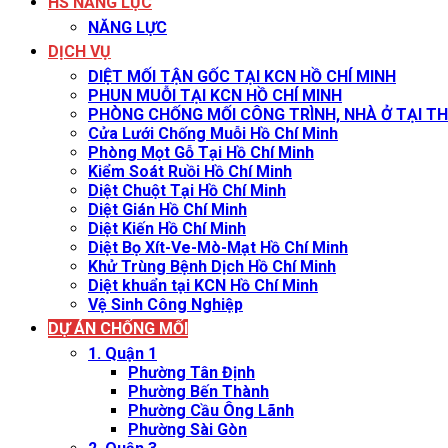
HS NĂNG LỰC
NĂNG LỰC
DỊCH VỤ
DIỆT MỐI TẬN GỐC TẠI KCN HỒ CHÍ MINH
PHUN MUỖI TẠI KCN HỒ CHÍ MINH
PHÒNG CHỐNG MỐI CÔNG TRÌNH, NHÀ Ở TẠI TH
Cửa Lưới Chống Muỗi Hồ Chí Minh
Phòng Mọt Gỗ Tại Hồ Chí Minh
Kiểm Soát Ruồi Hồ Chí Minh
Diệt Chuột Tại Hồ Chí Minh
Diệt Gián Hồ Chí Minh
Diệt Kiến Hồ Chí Minh
Diệt Bọ Xít-Ve-Mò-Mạt Hồ Chí Minh
Khử Trùng Bệnh Dịch Hồ Chí Minh
Diệt khuẩn tại KCN Hồ Chí Minh
Vệ Sinh Công Nghiệp
DỰ ÁN CHỐNG MỐI
1. Quận 1
Phường Tân Định
Phường Bến Thành
Phường Cầu Ông Lãnh
Phường Sài Gòn