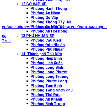
12.GÒ VẤP-6P
Phường Hạnh Thông
Phường An Nhơn
Phường Gò Vấp
Phường Thông Tây Hội
Phường An Hội Tây
PHÒNG CHỐNG MỐI CÔNG TRÌNH, NHÀ Ở TẠI PHƯỜNG KHÁNH HỘI –
Phường An Hội Đông
13.PHÚ NHUẬN-3P
06
Phường Cầu Kiệu
Th11
Phường Đức Nhuận
Phường Phú Nhuận
14. Thành phố Thủ Đức
Phường Hiệp Bình
Phường Linh Xuân
Phường Long Bình
Phường Long Phước
Phường Long Trường
Phường Phước Long
Phường Tam Bình
Phường Tăng Nhơn Phú
Phường Thủ Đức
Phường An Khánh
Phường Bình Trưng