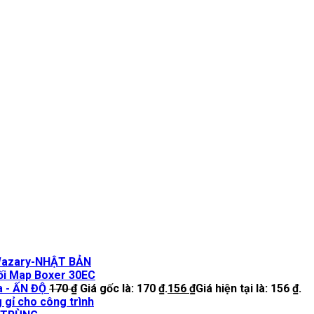
Wazary-NHẬT BẢN
i Map Boxer 30EC
a - ẤN ĐỘ
170
₫
Giá gốc là: 170 ₫.
156
₫
Giá hiện tại là: 156 ₫.
 gỉ cho công trình