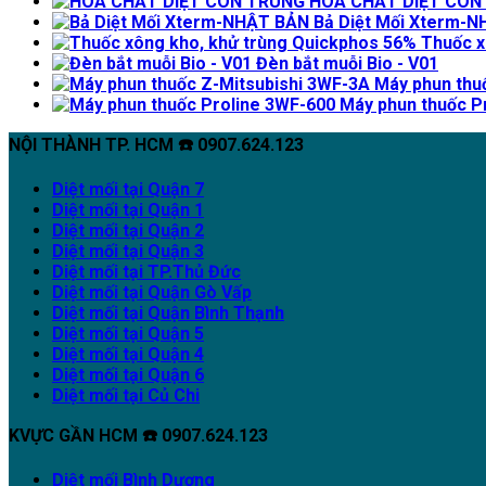
HÓA CHẤT DIỆT CÔN
Bả Diệt Mối Xterm-
Thuốc x
Đèn bắt muỗi Bio - V01
Máy phun thu
Máy phun thuốc P
NỘI THÀNH TP. HCM ☎️ 0907.624.123
Diệt mối tại Quận 7
Diệt mối tại Quận 1
Diệt mối tại Quận 2
Diệt mối tại Quận 3
Diệt mối tại TP.Thủ Đức
Diệt mối tại Quận Gò Vấp
Diệt mối tại Quận Bình Thạnh
Diệt mối tại Quận 5
Diệt mối tại Quận 4
Diệt mối tại Quận 6
Diệt mối tại Củ Chi
KVỰC GẦN HCM ☎️ 0907.624.123
Diệt mối Bình Dương