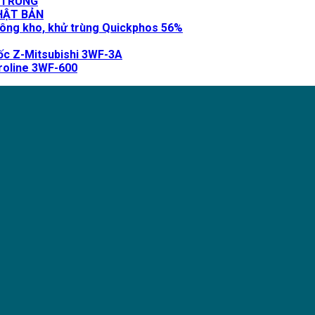
 TRÙNG
NHẬT BẢN
ông kho, khử trùng Quickphos 56%
ốc Z-Mitsubishi 3WF-3A
roline 3WF-600