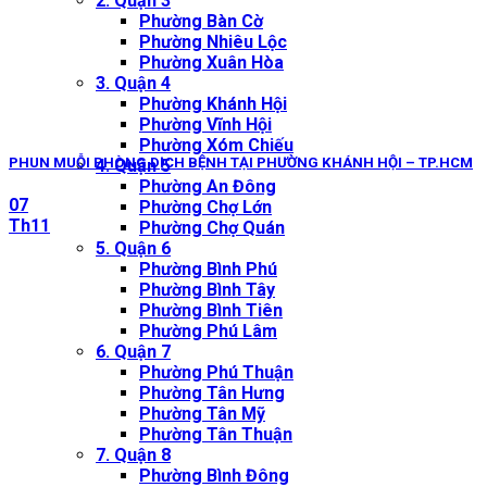
2. Quận 3
Phường Bàn Cờ
Phường Nhiêu Lộc
Phường Xuân Hòa
3. Quận 4
Phường Khánh Hội
Phường Vĩnh Hội
Phường Xóm Chiếu
PHUN MUỖI PHÒNG DỊCH BỆNH TẠI PHƯỜNG KHÁNH HỘI – TP.HCM
4. Quận 5
Phường An Đông
07
Phường Chợ Lớn
Th11
Phường Chợ Quán
5. Quận 6
Phường Bình Phú
Phường Bình Tây
Phường Bình Tiên
Phường Phú Lâm
6. Quận 7
Phường Phú Thuận
Phường Tân Hưng
Phường Tân Mỹ
Phường Tân Thuận
7. Quận 8
Phường Bình Đông