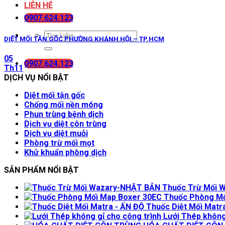
LIÊN HỆ
0907.624.123
DIỆT MỐI TẬN GỐC PHƯỜNG KHÁNH HỘI – TP.HCM
05
0907.624.123
Th11
DỊCH VỤ NỔI BẬT
Diệt mối tận gốc
Chống mối nền móng
Phun trùng bệnh dịch
Dịch vụ diệt côn trùng
Dịch vụ diệt muỗi
Phòng trừ mối mọt
Khử khuẩn phòng dịch
SẢN PHẨM NỔI BẬT
Thuốc Trừ Mối 
Thuốc Phòng Mố
Thuốc Diệt Mối Matr
Lưới Thép không