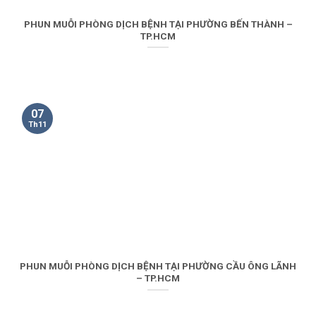
PHUN MUỖI PHÒNG DỊCH BỆNH TẠI PHƯỜNG BẾN THÀNH –
TP.HCM
07
Th11
PHUN MUỖI PHÒNG DỊCH BỆNH TẠI PHƯỜNG CẦU ÔNG LÃNH
– TP.HCM