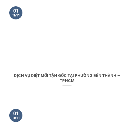
01
Th11
DỊCH VỤ DIỆT MỐI TẬN GỐC TẠI PHƯỜNG BẾN THÀNH –
TPHCM
01
Th11