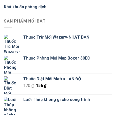
Khử khuẩn phòng dịch
SẢN PHẨM NỔI BẬT
Thuốc Trừ Mối Wazary-NHẬT BẢN
Thuốc Phòng Mối Map Boxer 30EC
Thuốc Diệt Mối Matra - ẤN ĐỘ
Giá
Giá
170
₫
156
₫
gốc
hiện
là:
tại
Lưới Thép không gỉ cho công trình
170 ₫.
là:
156 ₫.