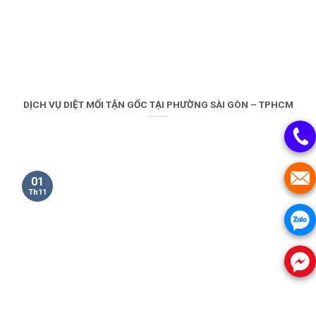
DỊCH VỤ DIỆT MỐI TẬN GỐC TẠI PHƯỜNG SÀI GÒN – TPHCM
01
Th11