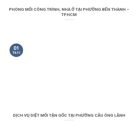
PHÒNG MỐI CÔNG TRÌNH, NHÀ Ở TẠI PHƯỜNG BẾN THÀNH –
TP.HCM
01
Th11
DỊCH VỤ DIỆT MỐI TẬN GỐC TẠI PHƯỜNG CẦU ÔNG LÃNH