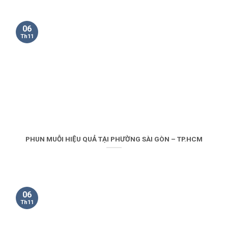
06
Th11
PHUN MUỖI HIỆU QUẢ TẠI PHƯỜNG SÀI GÒN – TP.HCM
06
Th11