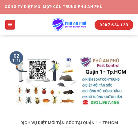
CÔNG TY DIỆT MỐI MỌT-CÔN TRÙNG PHÚ AN PHÚ
0907.624.123
02
Th12
DỊCH VỤ DIỆT MỐI TẬN GỐC TẠI QUẬN 1 – TP.HCM