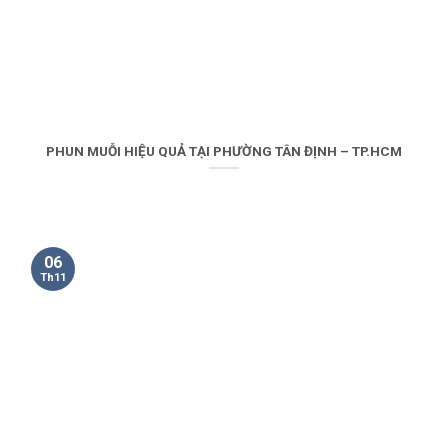
PHUN MUỖI HIỆU QUẢ TẠI PHƯỜNG TÂN ĐỊNH – TP.HCM
06
Th11