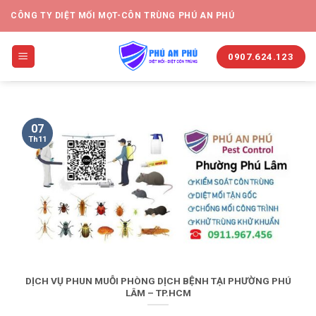
CÔNG TY DIỆT MỐI MỌT-CÔN TRÙNG PHÚ AN PHÚ
0907.624.123
07
Th11
DỊCH VỤ PHUN MUỖI PHÒNG DỊCH BỆNH TẠI PHƯỜNG PHÚ
LÂM – TP.HCM