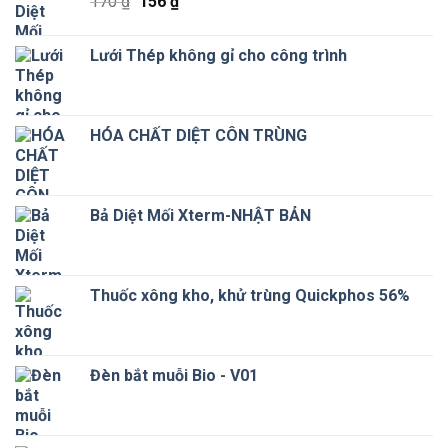
Giá
Giá
170
₫
156
₫
gốc
hiện
là:
tại
Lưới Thép không gỉ cho công trình
170 ₫.
là:
156 ₫.
HÓA CHẤT DIỆT CÔN TRÙNG
Bả Diệt Mối Xterm-NHẬT BẢN
Thuốc xông kho, khử trùng Quickphos 56%
Đèn bắt muỗi Bio - V01