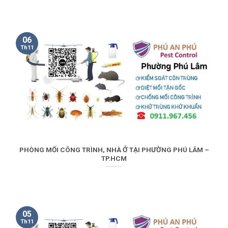
06
Th11
PHÒNG MỐI CÔNG TRÌNH, NHÀ Ở TẠI PHƯỜNG PHÚ LÂM –
TP.HCM
05
Th11