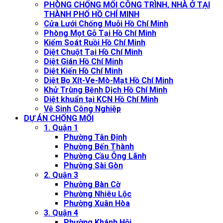
PHÒNG CHỐNG MỐI CÔNG TRÌNH, NHÀ Ở TẠI
THÀNH PHỐ HỒ CHÍ MINH
Cửa Lưới Chống Muỗi Hồ Chí Minh
Phòng Mọt Gỗ Tại Hồ Chí Minh
Kiểm Soát Ruồi Hồ Chí Minh
Diệt Chuột Tại Hồ Chí Minh
Diệt Gián Hồ Chí Minh
Diệt Kiến Hồ Chí Minh
Diệt Bọ Xít-Ve-Mò-Mạt Hồ Chí Minh
Khử Trùng Bệnh Dịch Hồ Chí Minh
Diệt khuẩn tại KCN Hồ Chí Minh
Vệ Sinh Công Nghiệp
DỰ ÁN CHỐNG MỐI
1. Quận 1
Phường Tân Định
Phường Bến Thành
Phường Cầu Ông Lãnh
Phường Sài Gòn
2. Quận 3
Phường Bàn Cờ
Phường Nhiêu Lộc
Phường Xuân Hòa
3. Quận 4
Phường Khánh Hội