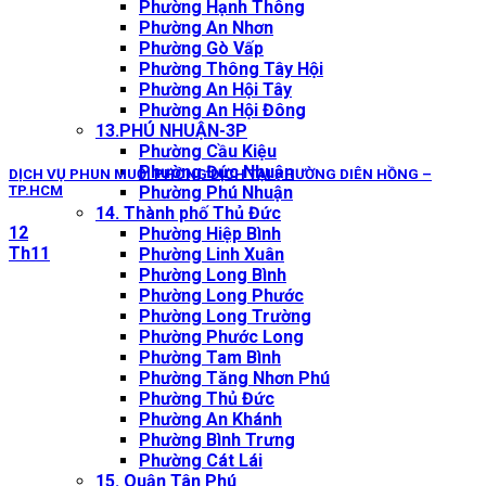
Phường Hạnh Thông
Phường An Nhơn
Phường Gò Vấp
Phường Thông Tây Hội
Phường An Hội Tây
Phường An Hội Đông
13.PHÚ NHUẬN-3P
Phường Cầu Kiệu
Phường Đức Nhuận
DỊCH VỤ PHUN MUỖI PHÒNG DỊCH TẠI PHƯỜNG DIÊN HỒNG –
Phường Phú Nhuận
TP.HCM
14. Thành phố Thủ Đức
12
Phường Hiệp Bình
Th11
Phường Linh Xuân
Phường Long Bình
Phường Long Phước
Phường Long Trường
Phường Phước Long
Phường Tam Bình
Phường Tăng Nhơn Phú
Phường Thủ Đức
Phường An Khánh
Phường Bình Trưng
Phường Cát Lái
15. Quận Tân Phú