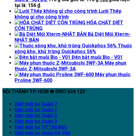
tại là: 156 ₫.
Lưới Thép
không gỉ cho công trình
HÓA CHẤT DIỆT
CÔN TRÙNG
Bả Diệt Mối Xterm-
NHẬT BẢN
Thuốc
xông kho, khử trùng Quickphos 56%
Đèn bắt muỗi Bio - V01
Máy phun
thuốc Z-Mitsubishi 3WF-3A
Máy phun thuốc
Proline 3WF-600
NỘI THÀNH TP. HCM ☎️ 0907.624.123
Diệt mối tại Quận 7
Diệt mối tại Quận 1
Diệt mối tại Quận 2
Diệt mối tại Quận 3
Diệt mối tại TP.Thủ Đức
Diệt mối tại Quận Gò Vấp