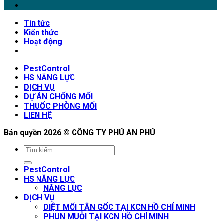
Tin tức
Kiến thức
Hoạt động
PestControl
HS NĂNG LỰC
DỊCH VỤ
DỰ ÁN CHỐNG MỐI
THUỐC PHÒNG MỐI
LIÊN HỆ
Bản quyền 2026 ©
CÔNG TY PHÚ AN PHÚ
PestControl
HS NĂNG LỰC
NĂNG LỰC
DỊCH VỤ
DIỆT MỐI TẬN GỐC TẠI KCN HỒ CHÍ MINH
PHUN MUỖI TẠI KCN HỒ CHÍ MINH