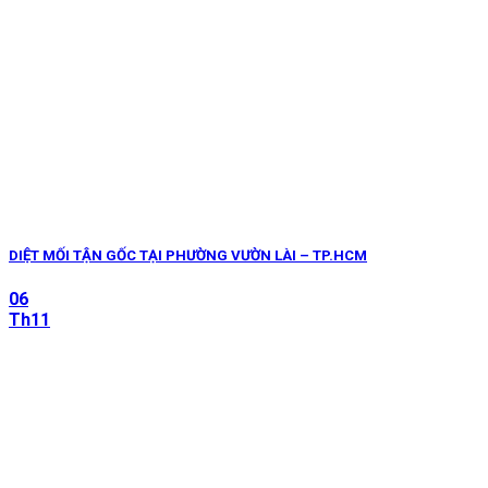
DIỆT MỐI TẬN GỐC TẠI PHƯỜNG VƯỜN LÀI – TP.HCM
06
Th11