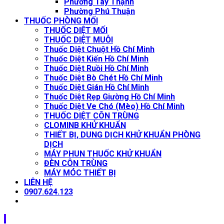
Phường Tây Thạnh
Phường Phú Thuận
THUỐC PHÒNG MỐI
THUỐC DIỆT MỐI
THUỐC DIỆT MUỖI
Thuốc Diệt Chuột Hồ Chí Minh
Thuốc Diệt Kiến Hồ Chí Minh
Thuốc Diệt Ruồi Hồ Chí Minh
Thuốc Diệt Bò Chét Hồ Chí Minh
Thuốc Diệt Gián Hồ Chí Minh
Thuốc Diệt Rẹp Giường Hồ Chí Minh
Thuốc Diệt Ve Chó (Mèo) Hồ Chí Minh
THUỐC DIỆT CÔN TRÙNG
CLOMINB KHỬ KHUẨN
THIẾT BỊ, DUNG DỊCH KHỬ KHUẨN PHÒNG
DỊCH
MÁY PHUN THUỐC KHỬ KHUẨN
ĐÈN CÔN TRÙNG
MÁY MÓC THIẾT BỊ
LIÊN HỆ
0907.624.123
.