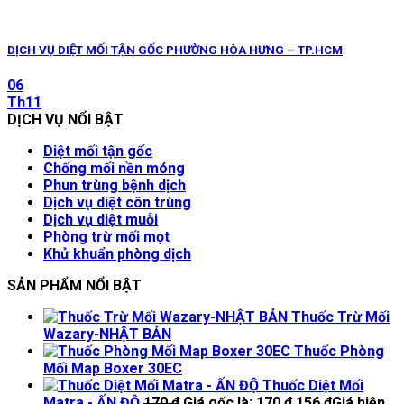
DỊCH VỤ DIỆT MỐI TẬN GỐC PHƯỜNG HÒA HƯNG – TP.HCM
06
Th11
DỊCH VỤ NỔI BẬT
Diệt mối tận gốc
Chống mối nền móng
Phun trùng bệnh dịch
Dịch vụ diệt côn trùng
Dịch vụ diệt muỗi
Phòng trừ mối mọt
Khử khuẩn phòng dịch
SẢN PHẨM NỔI BẬT
Thuốc Trừ Mối
Wazary-NHẬT BẢN
Thuốc Phòng
Mối Map Boxer 30EC
Thuốc Diệt Mối
Matra - ẤN ĐỘ
170
₫
Giá gốc là: 170 ₫.
156
₫
Giá hiện