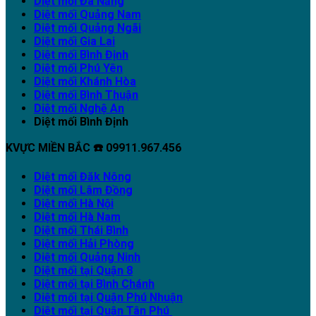
Diệt mối Đà Nẵng
Diệt mối Quảng Nam
Diệt mối Quảng Ngãi
Diệt mối Gia Lai
Diệt mối Bình Định
Diệt mối Phú Yên
Diệt mối Khánh Hòa
Diệt mối Bình Thuận
Diệt mối Nghệ An
Diệt mối Bình Định
KVỰC MIỀN BẮC ☎️ 09911.967.456
Diệt mối Đăk Nông
Diệt mối Lâm Đồng
Diệt mối Hà Nội
Diệt mối Hà Nam
Diệt mối Thái Bình
Diệt mối Hải Phòng
Diệt mối Quảng Ninh
Diệt mối tại Quận 8
Diệt mối tại Bình Chánh
Diệt mối tại Quận Phú Nhuận
Diệt mối tại Quận Tân Phú