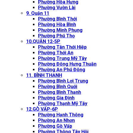
Phường Hòa Hưng
Phường Vườn Lài
9. Quận 11
Phường Bình Thới
Phường Hòa Bình
Phường Minh Phụng
Phường Phú Thọ
10.QUẬN 12-5P
Phường Tân Thới Hiệp
Phường Thới An
Phường Trung Mỹ Tây
Phường Đông Hưng Thuận
Phường An Phú Đông
11. BÌNH THẠNH
Phường Bình Lợi Trung
Phường Bình Quới
Phường Bình Thạnh
Phường Gia Định
Phường Thạnh Mỹ Tây
12.GÒ VẤP-6P
Phường Hạnh Thông
Phường An Nhơn
Phường Gò Vấp
Phường Thông Tây Hội