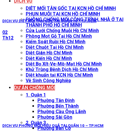
DỊCH VỤ
DIỆT MỐI TẬN GỐC TẠI KCN HỒ CHÍ MINH
PHUN MUỖI TẠI KCN HỒ CHÍ MINH
PHÒNG CHỐNG MỐI CÔNG TRÌNH, NHÀ Ở TẠI
DỊCH VỤ DIỆT MỐI TẬN GỐC TẠI QUẬN 10 – TP.HCM
THÀNH PHỐ HỒ CHÍ MINH
Cửa Lưới Chống Muỗi Hồ Chí Minh
02
Phòng Mọt Gỗ Tại Hồ Chí Minh
Th12
Kiểm Soát Ruồi Hồ Chí Minh
Diệt Chuột Tại Hồ Chí Minh
Diệt Gián Hồ Chí Minh
Diệt Kiến Hồ Chí Minh
Diệt Bọ Xít-Ve-Mò-Mạt Hồ Chí Minh
Khử Trùng Bệnh Dịch Hồ Chí Minh
Diệt khuẩn tại KCN Hồ Chí Minh
Vệ Sinh Công Nghiệp
DỰ ÁN CHỐNG MỐI
1. Quận 1
Phường Tân Định
Phường Bến Thành
Phường Cầu Ông Lãnh
Phường Sài Gòn
2. Quận 3
DỊCH VỤ PHÒNG MỐI HIỆU QUẢ TẠI QUẬN 10 – TP.HCM
Phường Bàn Cờ