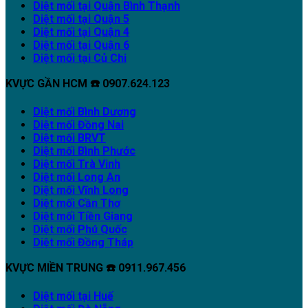
Diệt mối tại Quận Bình Thạnh
Diệt mối tại Quận 5
Diệt mối tại Quận 4
Diệt mối tại Quận 6
Diệt mối tại Củ Chi
KVỰC GẦN HCM ☎️ 0907.624.123
Diệt mối Bình Dương
Diệt mối Đồng Nai
Diệt mối BRVT
Diệt mối Bình Phước
Diệt mối Trà Vinh
Diệt mối Long An
Diệt mối Vĩnh Long
Diệt mối Cần Thơ
Diệt mối Tiền Giang
Diệt mối Phú Quốc
Diệt mối Đồng Tháp
KVỰC MIỀN TRUNG ☎️ 0911.967.456
Diệt mối tại Huế