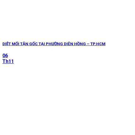
DIỆT MỐI TẬN GỐC TẠI PHƯỜNG DIÊN HỒNG – TP.HCM
06
Th11