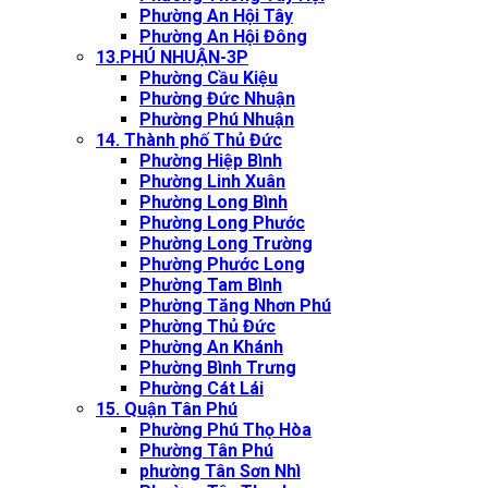
Phường An Hội Tây
Phường An Hội Đông
13.PHÚ NHUẬN-3P
Phường Cầu Kiệu
Phường Đức Nhuận
Phường Phú Nhuận
14. Thành phố Thủ Đức
Phường Hiệp Bình
Phường Linh Xuân
Phường Long Bình
Phường Long Phước
Phường Long Trường
Phường Phước Long
Phường Tam Bình
Phường Tăng Nhơn Phú
Phường Thủ Đức
Phường An Khánh
Phường Bình Trưng
Phường Cát Lái
15. Quận Tân Phú
Phường Phú Thọ Hòa
Phường Tân Phú
phường Tân Sơn Nhì