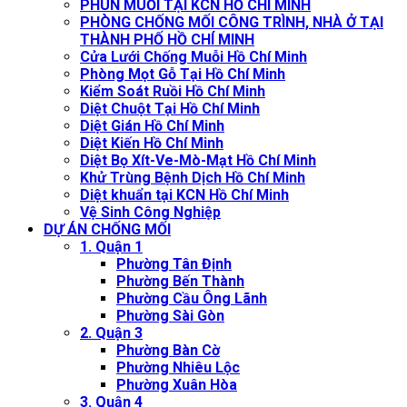
PHUN MUỖI TẠI KCN HỒ CHÍ MINH
PHÒNG CHỐNG MỐI CÔNG TRÌNH, NHÀ Ở TẠI
THÀNH PHỐ HỒ CHÍ MINH
Cửa Lưới Chống Muỗi Hồ Chí Minh
Phòng Mọt Gỗ Tại Hồ Chí Minh
Kiểm Soát Ruồi Hồ Chí Minh
Diệt Chuột Tại Hồ Chí Minh
Diệt Gián Hồ Chí Minh
Diệt Kiến Hồ Chí Minh
Diệt Bọ Xít-Ve-Mò-Mạt Hồ Chí Minh
Khử Trùng Bệnh Dịch Hồ Chí Minh
Diệt khuẩn tại KCN Hồ Chí Minh
Vệ Sinh Công Nghiệp
DỰ ÁN CHỐNG MỐI
1. Quận 1
Phường Tân Định
Phường Bến Thành
Phường Cầu Ông Lãnh
Phường Sài Gòn
2. Quận 3
Phường Bàn Cờ
Phường Nhiêu Lộc
Phường Xuân Hòa
3. Quận 4