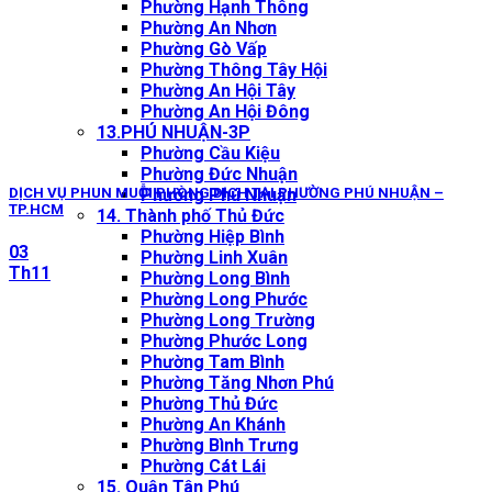
Phường Hạnh Thông
Phường An Nhơn
Phường Gò Vấp
Phường Thông Tây Hội
Phường An Hội Tây
Phường An Hội Đông
13.PHÚ NHUẬN-3P
Phường Cầu Kiệu
Phường Đức Nhuận
Phường Phú Nhuận
DỊCH VỤ PHUN MUỖI PHÒNG DỊCH TẠI PHƯỜNG PHÚ NHUẬN –
TP.HCM
14. Thành phố Thủ Đức
Phường Hiệp Bình
03
Phường Linh Xuân
Th11
Phường Long Bình
Phường Long Phước
Phường Long Trường
Phường Phước Long
Phường Tam Bình
Phường Tăng Nhơn Phú
Phường Thủ Đức
Phường An Khánh
Phường Bình Trưng
Phường Cát Lái
15. Quận Tân Phú