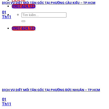
LIÊN HỆ
DỊCH VỤ DIỆT MỐI TẬN GỐC TẠI PHƯỜNG CẦU KIỆU – TP.HCM
0907.624.123
01
Th11
0907.624.123
DỊCH VỤ DIỆT MỐI TẬN GỐC TẠI PHƯỜNG ĐỨC NHUẬN – TP.HCM
01
Th11