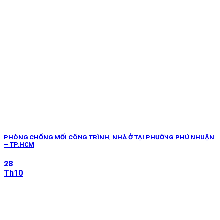
PHÒNG CHỐNG MỐI CÔNG TRÌNH, NHÀ Ở TẠI PHƯỜNG PHÚ NHUẬN
– TP.HCM
28
Th10