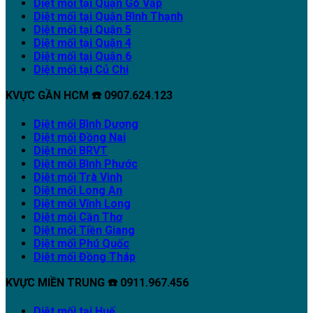
Diệt mối tại Quận Gò Vấp
Diệt mối tại Quận Bình Thạnh
Diệt mối tại Quận 5
Diệt mối tại Quận 4
Diệt mối tại Quận 6
Diệt mối tại Củ Chi
KVỰC GẦN HCM ☎️ 0907.624.123
Diệt mối Bình Dương
Diệt mối Đồng Nai
Diệt mối BRVT
Diệt mối Bình Phước
Diệt mối Trà Vinh
Diệt mối Long An
Diệt mối Vĩnh Long
Diệt mối Cần Thơ
Diệt mối Tiền Giang
Diệt mối Phú Quốc
Diệt mối Đồng Tháp
KVỰC MIỀN TRUNG ☎️ 0911.967.456
Diệt mối tại Huế