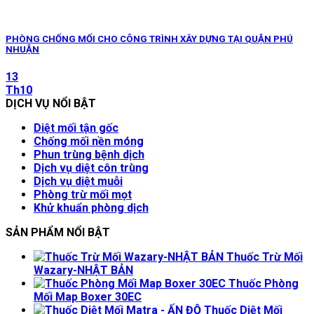
PHÒNG CHỐNG MỐI CHO CÔNG TRÌNH XÂY DỰNG TẠI QUẬN PHÚ
NHUẬN
13
Th10
DỊCH VỤ NỔI BẬT
Diệt mối tận gốc
Chống mối nền móng
Phun trùng bệnh dịch
Dịch vụ diệt côn trùng
Dịch vụ diệt muỗi
Phòng trừ mối mọt
Khử khuẩn phòng dịch
SẢN PHẨM NỔI BẬT
Thuốc Trừ Mối
Wazary-NHẬT BẢN
Thuốc Phòng
Mối Map Boxer 30EC
Thuốc Diệt Mối