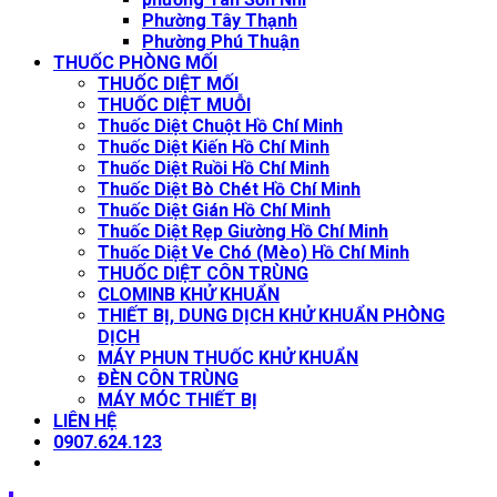
Phường Tây Thạnh
Phường Phú Thuận
THUỐC PHÒNG MỐI
THUỐC DIỆT MỐI
THUỐC DIỆT MUỖI
Thuốc Diệt Chuột Hồ Chí Minh
Thuốc Diệt Kiến Hồ Chí Minh
Thuốc Diệt Ruồi Hồ Chí Minh
Thuốc Diệt Bò Chét Hồ Chí Minh
Thuốc Diệt Gián Hồ Chí Minh
Thuốc Diệt Rẹp Giường Hồ Chí Minh
Thuốc Diệt Ve Chó (Mèo) Hồ Chí Minh
THUỐC DIỆT CÔN TRÙNG
CLOMINB KHỬ KHUẨN
THIẾT BỊ, DUNG DỊCH KHỬ KHUẨN PHÒNG
DỊCH
MÁY PHUN THUỐC KHỬ KHUẨN
ĐÈN CÔN TRÙNG
MÁY MÓC THIẾT BỊ
LIÊN HỆ
0907.624.123