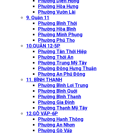
Phường Diên Hồng
Phường Hòa Hưng
Phường Vườn Lài
9. Quận 11
Phường Bình Thới
Phường Hòa Bình
Phường Minh Phụng
Phường Phú Thọ
10.QUẬN 12-5P
Phường Tân Thới Hiệp
Phường Thới An
Phường Trung Mỹ Tây
Phường Đông Hưng Thuận
Phường An Phú Đông
11. BÌNH THẠNH
Phường Bình Lợi Trung
Phường Bình Quới
Phường Bình Thạnh
Phường Gia Định
Phường Thạnh Mỹ Tây
12.GÒ VẤP-6P
Phường Hạnh Thông
Phường An Nhơn
Phường Gò Vấp