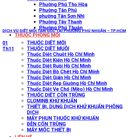
Phường Phú Thọ Hòa
Phường Tân Phú
phường Tân Sơn Nhì
Phường Tây Thạnh
Phường Phú Thuận
DỊCH VỤ DIỆT MỐI TẬN GỐC TẠI PHƯỜNG PHÚ NHUẬN – TP.HCM
THUỐC PHÒNG MỐI
THUỐC DIỆT MỐI
01
THUỐC DIỆT MUỖI
Th11
Thuốc Diệt Chuột Hồ Chí Minh
Thuốc Diệt Kiến Hồ Chí Minh
Thuốc Diệt Ruồi Hồ Chí Minh
Thuốc Diệt Bò Chét Hồ Chí Minh
Thuốc Diệt Gián Hồ Chí Minh
Thuốc Diệt Rẹp Giường Hồ Chí Minh
Thuốc Diệt Ve Chó (Mèo) Hồ Chí Minh
THUỐC DIỆT CÔN TRÙNG
CLOMINB KHỬ KHUẨN
THIẾT BỊ, DUNG DỊCH KHỬ KHUẨN PHÒNG
DỊCH
MÁY PHUN THUỐC KHỬ KHUẨN
ĐÈN CÔN TRÙNG
MÁY MÓC THIẾT BỊ