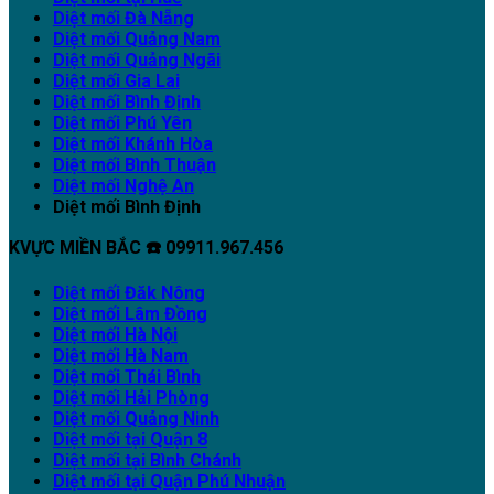
Diệt mối Đà Nẵng
Diệt mối Quảng Nam
Diệt mối Quảng Ngãi
Diệt mối Gia Lai
Diệt mối Bình Định
Diệt mối Phú Yên
Diệt mối Khánh Hòa
Diệt mối Bình Thuận
Diệt mối Nghệ An
Diệt mối Bình Định
KVỰC MIỀN BẮC ☎️ 09911.967.456
Diệt mối Đăk Nông
Diệt mối Lâm Đồng
Diệt mối Hà Nội
Diệt mối Hà Nam
Diệt mối Thái Bình
Diệt mối Hải Phòng
Diệt mối Quảng Ninh
Diệt mối tại Quận 8
Diệt mối tại Bình Chánh
Diệt mối tại Quận Phú Nhuận