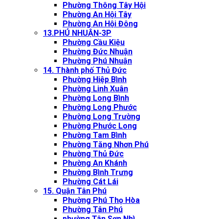
Phường Thông Tây Hội
Phường An Hội Tây
Phường An Hội Đông
13.PHÚ NHUẬN-3P
Phường Cầu Kiệu
Phường Đức Nhuận
Phường Phú Nhuận
14. Thành phố Thủ Đức
Phường Hiệp Bình
Phường Linh Xuân
Phường Long Bình
Phường Long Phước
Phường Long Trường
Phường Phước Long
Phường Tam Bình
Phường Tăng Nhơn Phú
Phường Thủ Đức
Phường An Khánh
Phường Bình Trưng
Phường Cát Lái
15. Quận Tân Phú
Phường Phú Thọ Hòa
Phường Tân Phú
phường Tân Sơn Nhì