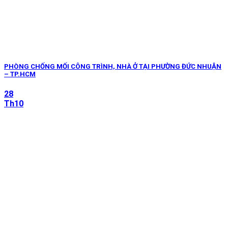
PHÒNG CHỐNG MỐI CÔNG TRÌNH, NHÀ Ở TẠI PHƯỜNG ĐỨC NHUẬN
– TP.HCM
28
Th10