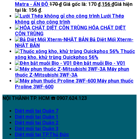
Matra - ẤN ĐỘ
170
₫
Giá gốc là: 170 ₫.
156
₫
Giá hiện
tại là: 156 ₫.
Lưới Thép
không gỉ cho công trình
HÓA CHẤT DIỆT
CÔN TRÙNG
Bả Diệt Mối Xterm-
NHẬT BẢN
Thuốc
xông kho, khử trùng Quickphos 56%
Đèn bắt muỗi Bio - V01
Máy phun
thuốc Z-Mitsubishi 3WF-3A
Máy phun thuốc
Proline 3WF-600
NỘI THÀNH TP. HCM ☎️ 0907.624.123
Diệt mối tại Quận 7
Diệt mối tại Quận 1
Diệt mối tại Quận 2
Diệt mối tại Quận 3
Diệt mối tại TP.Thủ Đức