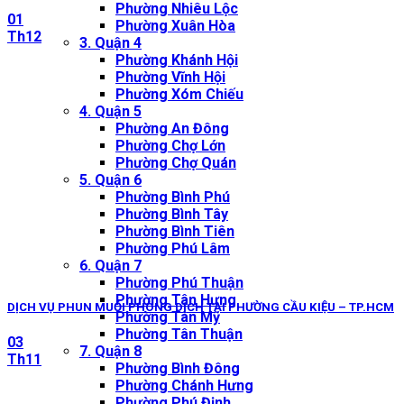
Phường Nhiêu Lộc
01
Phường Xuân Hòa
Th12
3. Quận 4
Phường Khánh Hội
Phường Vĩnh Hội
Phường Xóm Chiếu
4. Quận 5
Phường An Đông
Phường Chợ Lớn
Phường Chợ Quán
5. Quận 6
Phường Bình Phú
Phường Bình Tây
Phường Bình Tiên
Phường Phú Lâm
6. Quận 7
Phường Phú Thuận
Phường Tân Hưng
DỊCH VỤ PHUN MUỖI PHÒNG DỊCH TẠI PHƯỜNG CẦU KIỆU – TP.HCM
Phường Tân Mỹ
Phường Tân Thuận
03
7. Quận 8
Th11
Phường Bình Đông
Phường Chánh Hưng
Phường Phú Định