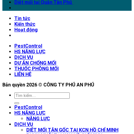
Diệt mối tại Quận Tân Phú
Tin tức
Kiến thức
Hoạt động
PestControl
HS NĂNG LỰC
DỊCH VỤ
DỰ ÁN CHỐNG MỐI
THUỐC PHÒNG MỐI
LIÊN HỆ
Bản quyền 2026 ©
CÔNG TY PHÚ AN PHÚ
PestControl
HS NĂNG LỰC
NĂNG LỰC
DỊCH VỤ
DIỆT MỐI TẬN GỐC TẠI KCN HỒ CHÍ MINH