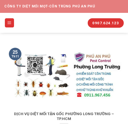
CÔNG TY DIỆT MỐI MỌT-CÔN TRÙNG PHÚ AN PHÚ
0907.624.123
25
Th11
DỊCH VỤ DIỆT MỐI TẬN GỐC PHƯỜNG LONG TRƯỜNG –
TP.HCM