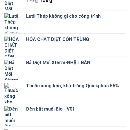
Giá
Giá
170
₫
156
₫
gốc
hiện
là:
tại
Lưới Thép không gỉ cho công trình
170 ₫.
là:
156 ₫.
HÓA CHẤT DIỆT CÔN TRÙNG
Bả Diệt Mối Xterm-NHẬT BẢN
Thuốc xông kho, khử trùng Quickphos 56%
Đèn bắt muỗi Bio - V01