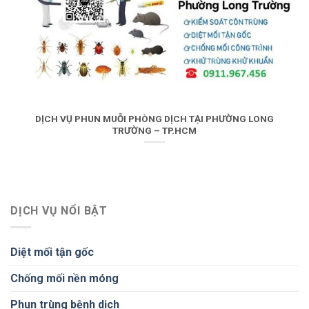
DỊCH VỤ PHUN MUỖI PHÒNG DỊCH TẠI PHƯỜNG LONG
TRƯỜNG – TP.HCM
DỊCH VỤ NỔI BẬT
Diệt mối tận gốc
Chống mối nền móng
Phun trùng bệnh dịch