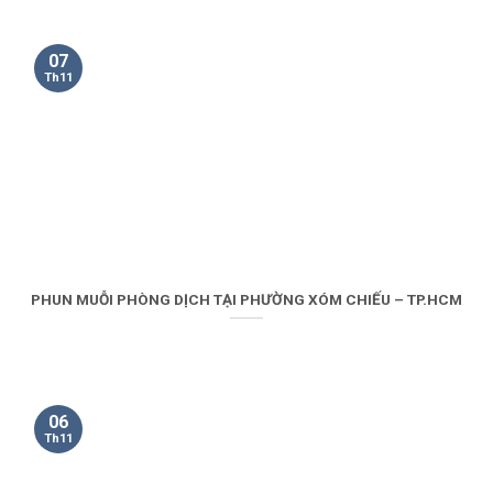
07
Th11
PHUN MUỖI PHÒNG DỊCH TẠI PHƯỜNG XÓM CHIẾU – TP.HCM
06
Th11