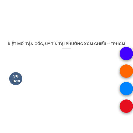
DIỆT MỐI TẬN GỐC, UY TÍN TẠI PHƯỜNG XÓM CHIẾU – TPHCM
29
Th10