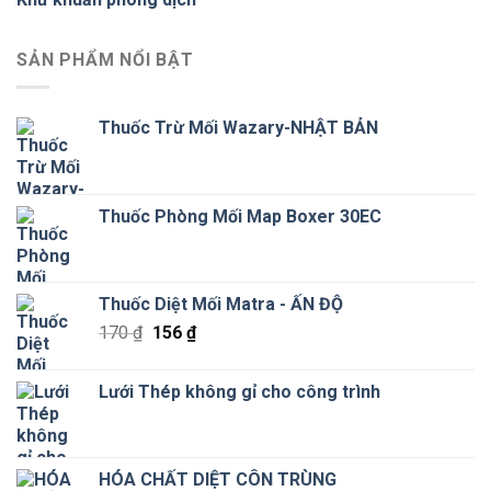
SẢN PHẨM NỔI BẬT
Thuốc Trừ Mối Wazary-NHẬT BẢN
Thuốc Phòng Mối Map Boxer 30EC
Thuốc Diệt Mối Matra - ẤN ĐỘ
Giá
Giá
170
₫
156
₫
gốc
hiện
là:
tại
Lưới Thép không gỉ cho công trình
170 ₫.
là:
156 ₫.
HÓA CHẤT DIỆT CÔN TRÙNG