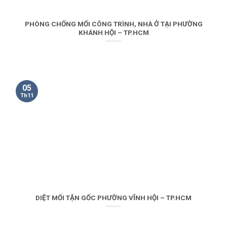
PHÒNG CHỐNG MỐI CÔNG TRÌNH, NHÀ Ở TẠI PHƯỜNG
KHÁNH HỘI – TP.HCM
05
Th11
DIỆT MỐI TẬN GỐC PHƯỜNG VĨNH HỘI – TP.HCM