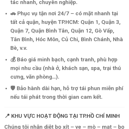
tác nhanh, chuyên nghiệp.
🚗
Phục vụ tận nơi 24/7
– có mặt nhanh tại
tất cả
quận, huyện TP.HCM
: Quận 1, Quận 3,
Quận 7, Quận Bình Tân, Quận 12, Gò Vấp,
Tân Bình, Hóc Môn, Củ Chi, Bình Chánh, Nhà
Bè, v.v.
💰
Báo giá minh bạch, cạnh tranh
, phù hợp
mọi nhu cầu (nhà ở, khách sạn, spa, trại thú
cưng, văn phòng…).
🛡️
Bảo hành dài hạn
, hỗ trợ tái phun miễn phí
nếu tái phát trong thời gian cam kết.
📍
KHU VỰC HOẠT ĐỘNG TẠI TP.HỒ CHÍ MINH
Chúng tôi nhận
diệt bọ xít – ve – mò – mạt – bọ