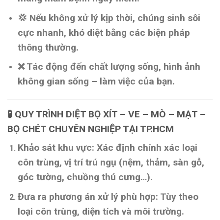
💢 Nếu không xử lý kịp thời, chúng
sinh sôi
cực nhanh
, khó diệt bằng các biện pháp
thông thường.
❌ Tác động đến
chất lượng sống, hình ảnh
không gian sống – làm việc
của bạn.
🧪
QUY TRÌNH DIỆT BỌ XÍT – VE – MÒ – MẠT –
BỌ CHÉT CHUYÊN NGHIỆP TẠI TP.HCM
Khảo sát khu vực
: Xác định chính xác loại
côn trùng, vị trí trú ngụ (nệm, thảm, sàn gỗ,
góc tường, chuồng thú cưng…).
Đưa ra phương án xử lý phù hợp
: Tùy theo
loại côn trùng, diện tích và môi trường.