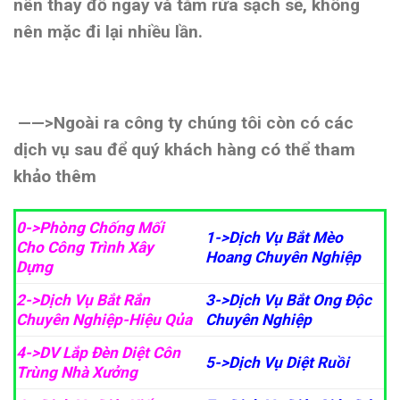
nên thay đồ ngay và tắm rửa sạch sẽ, không
nên mặc đi lại nhiều lần.
——>Ngoài ra công ty chúng tôi còn có các
dịch vụ sau để quý khách hàng có thể tham
khảo thêm
0->Phòng Chống Mối
1->Dịch Vụ Bắt Mèo
Cho Công Trình Xây
Hoang Chuyên Nghiệp
Dựng
2->Dịch Vụ Bắt Rắn
3->Dịch Vụ Bắt Ong Độc
Chuyên Nghiệp-Hiệu Qủa
Chuyê
n Nghiệp
4->DV Lắp Đèn Diệt Côn
5->Dịch Vụ Diệt Ruồi
Trùng Nhà Xưởng