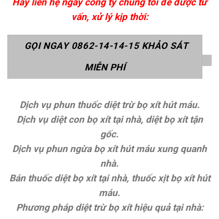
Hãy liên hệ ngay công ty chúng tôi để được tư
vấn, xử lý kịp thời:
GỌI NGAY 0862-14-14-15 KHẢO SÁT
MIỄN PHÍ
Dịch vụ phun thuốc diệt trừ bọ xít hút máu.
Dịch vụ diệt con bọ xít tại nhà, diệt bọ xít tận
gốc.
Dịch vụ phun ngừa bọ xít hút máu xung quanh
nhà.
Bán thuốc diệt bọ xít tại nhà, thuốc xịt bọ xít hút
máu.
Phương pháp diệt trừ bọ xít hiệu quả tại nhà: