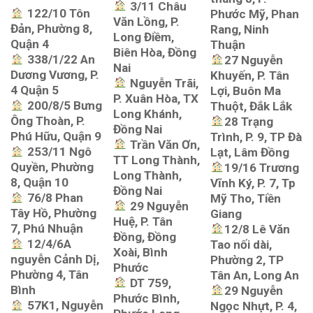
3/11 Châu
122/10 Tôn
Phước Mỹ, Phan
Văn Lồng, P.
Đản, Phường 8,
Rang, Ninh
Long Điềm,
Quận 4
Thuận
Biên Hòa, Đồng
338/1/22 An
27 Nguyễn
Nai
Dương Vương, P.
Khuyến, P. Tân
Nguyễn Trãi,
4 Quận 5
Lợi, Buôn Ma
P. Xuân Hòa, TX
200/8/5 Bưng
Thuột, Đắk Lắk
Long Khánh,
Ông Thoàn, P.
28 Trạng
Đồng Nai
Phú Hữu, Quận 9
Trình, P. 9, TP Đà
Trần Văn Ơn,
253/11 Ngô
Lạt, Lâm Đồng
TT Long Thành,
Quyền, Phường
19/16 Trương
Long Thành,
8, Quận 10
Vĩnh Ký, P. 7, Tp
Đồng Nai
76/8 Phan
Mỹ Tho, Tiền
29 Nguyễn
Tây Hồ, Phường
Giang
Huệ, P. Tân
7, Phú Nhuận
12/8 Lê Văn
Đồng, Đồng
12/4/6A
Tao nối dài,
Xoài, Bình
nguyễn Cảnh Dị,
Phường 2, TP
Phước
Phường 4, Tân
Tân An, Long An
DT 759,
Bình
29 Nguyễn
Phước Bình,
57K1, Nguyễn
Ngọc Nhựt, P. 4,