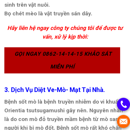
sinh trên vật nuôi.
Bọ chét mèo là vật truyền sán dây.
Hãy liên hệ ngay công ty chúng tôi để được tư
vấn, xử lý kịp thời:
GỌI NGAY 0862-14-14-15 KHẢO SÁT
MIỄN PHÍ
3. Dịch Vụ Diệt Ve-Mò- Mạt Tại Nhà.
Bệnh sốt mò là bệnh truyền nhiễm do vi khuẩn
Orientia tsutsugamushi gây nên. Nguyên nhân
là do con mò đỏ truyền mầm bệnh từ mò sang
người khi bị mò đốt. Bệnh sốt mò rất khó chẩn