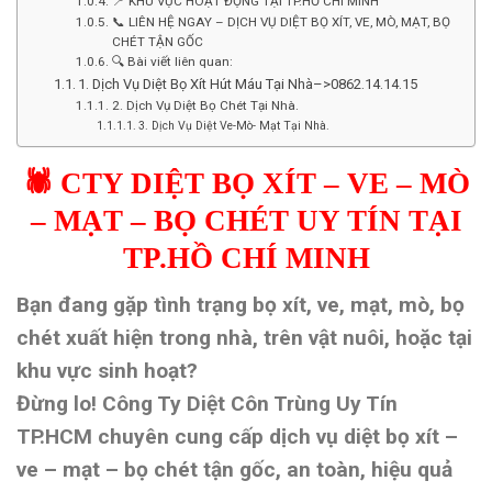
📍 KHU VỰC HOẠT ĐỘNG TẠI TP.HỒ CHÍ MINH
📞 LIÊN HỆ NGAY – DỊCH VỤ DIỆT BỌ XÍT, VE, MÒ, MẠT, BỌ
CHÉT TẬN GỐC
🔍 Bài viết liên quan:
1. Dịch Vụ Diệt Bọ Xít Hút Máu Tại Nhà–>0862.14.14.15
2. Dịch Vụ Diệt Bọ Chét Tại Nhà.
3. Dịch Vụ Diệt Ve-Mò- Mạt Tại Nhà.
🕷️
CTY DIỆT BỌ XÍT – VE – MÒ
– MẠT – BỌ CHÉT UY TÍN TẠI
TP.HỒ CHÍ MINH
Bạn đang gặp tình trạng
bọ xít, ve, mạt, mò, bọ
chét
xuất hiện trong nhà, trên vật nuôi, hoặc tại
khu vực sinh hoạt?
Đừng lo!
Công Ty Diệt Côn Trùng Uy Tín
TP.HCM
chuyên cung cấp
dịch vụ diệt bọ xít –
ve – mạt – bọ chét tận gốc
, an toàn, hiệu quả