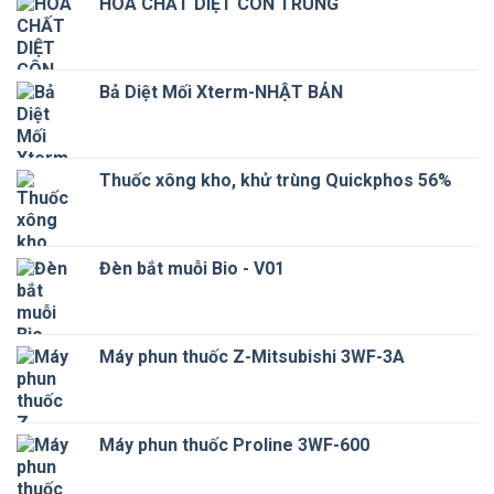
HÓA CHẤT DIỆT CÔN TRÙNG
Bả Diệt Mối Xterm-NHẬT BẢN
Thuốc xông kho, khử trùng Quickphos 56%
Đèn bắt muỗi Bio - V01
Máy phun thuốc Z-Mitsubishi 3WF-3A
Máy phun thuốc Proline 3WF-600