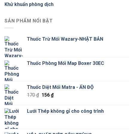
Khử khuẩn phòng dịch
SẢN PHẨM NỔI BẬT
Thuốc Trừ Mối Wazary-NHẬT BẢN
Thuốc Phòng Mối Map Boxer 30EC
Thuốc Diệt Mối Matra - ẤN ĐỘ
Giá
Giá
170
₫
156
₫
gốc
hiện
là:
tại
Lưới Thép không gỉ cho công trình
170 ₫.
là:
156 ₫.