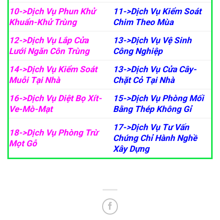
10->Dịch Vụ Phun Khử
11->Dịch Vụ Kiểm Soát
Khuẩn-Khử Trùng
Chim Theo Mùa
12->Dịch Vụ Lắp Cửa
13->Dịch Vụ Vệ Sinh
Lưới Ngăn Côn Trùng
Công Nghiệp
14->Dịch Vụ Kiểm Soát
13->Dịch Vụ Cửa Cây-
Muỗi Tại Nhà
Chặt Cỏ Tại Nhà
16->Dịch Vụ Diệt Bọ Xít-
15->Dịch Vụ Phòng Mối
Ve-Mò-Mạt
Bằng Thép Không Gỉ
17->Dịch Vụ Tư Vấn
18->Dịch Vụ Phòng Trừ
Chứng Chỉ Hành Nghề
Mọt Gỗ
Xây Dựng