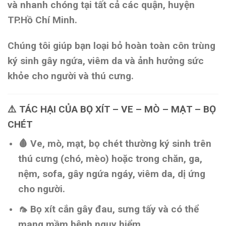
và nhanh chóng tại
tất cả các quận, huyện
TP.Hồ Chí Minh
.
Chúng tôi giúp bạn
loại bỏ hoàn toàn côn trùng
ký sinh gây ngứa, viêm da và ảnh hưởng sức
khỏe
cho người và thú cưng.
⚠️
TÁC HẠI CỦA BỌ XÍT – VE – MÒ – MẠT – BỌ
CHÉT
🩸
Ve, mò, mạt, bọ chét
thường ký sinh trên
thú cưng (chó, mèo) hoặc trong chăn, ga,
nệm, sofa, gây
ngứa ngáy, viêm da, dị ứng
cho người.
🦟
Bọ xít
cắn gây đau, sưng tấy và có thể
mang mầm bệnh nguy hiểm.