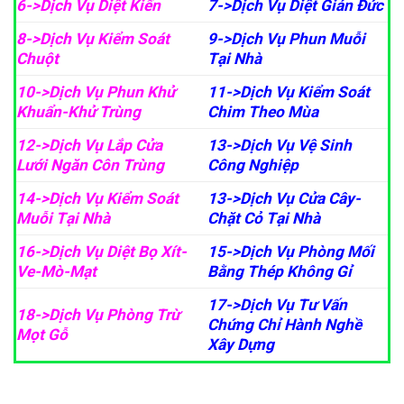
6->Dịch Vụ Diệt Kiến
7->Dịch Vụ Diệt Gián Đức
8->Dịch Vụ Kiểm Soát
9->Dịch Vụ Phun Muỗi
Chuột
Tại Nhà
10->Dịch Vụ Phun Khử
11->Dịch Vụ Kiểm Soát
Khuẩn-Khử Trùng
Chim Theo Mùa
12->Dịch Vụ Lắp Cửa
13->Dịch Vụ Vệ Sinh
Lưới Ngăn Côn Trùng
Công Nghiệp
14->Dịch Vụ Kiểm Soát
13->Dịch Vụ Cửa Cây-
Muỗi Tại Nhà
Chặt Cỏ Tại Nhà
16->Dịch Vụ Diệt Bọ Xít-
15->Dịch Vụ Phòng Mối
Ve-Mò-Mạt
Bằng Thép Không Gỉ
17->Dịch Vụ Tư Vấn
18->Dịch Vụ Phòng Trừ
Chứng Chỉ Hành Nghề
Mọt Gỗ
Xây Dựng