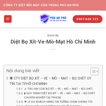
CÔNG TY DIỆT MỐI MỌT-CÔN TRÙNG PHÚ AN PHÚ
0907.624.123
DỊCH VỤ
Diệt Bọ Xít-Ve-Mò-Mạt Hồ Chí Minh
Nội dung bài viết
🕷️ CTY DIỆT BỌ XÍT – VE – MÒ – MẠT – BỌ CHÉT UY
TÍN TẠI TP.HỒ CHÍ MINH
⚠️ TÁC HẠI CỦA BỌ XÍT – VE – MÒ – MẠT – BỌ CHÉT
🧪 QUY TRÌNH DIỆT BỌ XÍT – VE – MÒ – MẠT – BỌ CHÉT
CHUYÊN NGHIỆP TẠI TP.HCM
🌟 LÝ DO KHÁCH HÀNG TIN TƯỞNG CHỌN CHÚNG TÔI