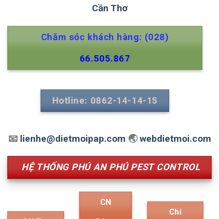
Cần Thơ
Chăm sóc khách hàng: (028)
66.505.867
Hotline: 0862-14-14-15
📧
lienhe@dietmoipap.com
🌏
webdietmoi.com
HỆ THỐNG PHÚ AN PHÚ PEST CONTROL
CN
Chi