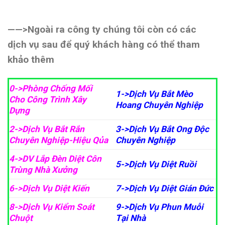
——>Ngoài ra công ty chúng tôi còn có các
dịch vụ sau để quý khách hàng có thể tham
khảo thêm
0->Phòng Chống Mối
1->Dịch Vụ Bắt Mèo
Cho Công Trình Xây
Hoang Chuyên Nghiệp
Dựng
2->Dịch Vụ Bắt Rắn
3->Dịch Vụ Bắt Ong Độc
Chuyên Nghiệp-Hiệu Qủa
Chuyê
n Nghiệp
4->DV Lắp Đèn Diệt Côn
5->Dịch Vụ Diệt Ruồi
Trùng Nhà Xưởng
6->Dịch Vụ Diệt Kiến
7->Dịch Vụ Diệt Gián Đức
8->Dịch Vụ Kiểm Soát
9->Dịch Vụ Phun Muỗi
Chuột
Tại Nhà