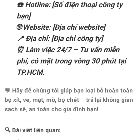
☎️
Hotline: [Số điện thoại công ty
bạn]
🌐 Website: [Địa chỉ website]
📍
Địa chỉ:
[Địa chỉ công ty]
⏰
Làm việc 24/7
– Tư vấn miễn
phí, có mặt trong vòng
30 phút
tại
TP.HCM.
💬 Hãy để chúng tôi giúp bạn
loại bỏ hoàn toàn
bọ xít, ve, mạt, mò, bọ chét
– trả lại
không gian
sạch sẽ, an toàn cho gia đình bạn!
🔍 Bài viết liên quan
: