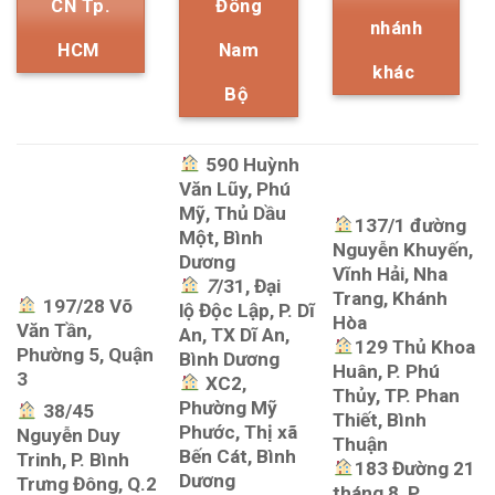
CN Tp.
Đông
nhánh
HCM
Nam
khác
Bộ
590 Huỳnh
Văn Lũy, Phú
Mỹ, Thủ Dầu
137/1 đường
Một, Bình
Nguyễn Khuyến,
Dương
Vĩnh Hải, Nha
7
/31, Đại
Trang, Khánh
197/28 Võ
lộ Độc Lập, P. Dĩ
Hòa
Văn Tần,
An, TX Dĩ An,
129 Thủ Khoa
Phường 5, Quận
Bình Dương
Huân, P. Phú
3
XC2,
Thủy, TP. Phan
Phường Mỹ
38/45
Thiết, Bình
Phước, Thị xã
Nguyễn Duy
Thuận
Bến Cát, Bình
Trinh, P. Bình
183 Đường 21
Dương
Trưng Đông, Q.2
tháng 8, P.