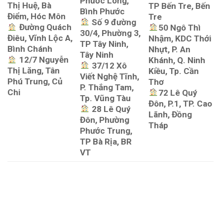
Phước Long,
Thị Huệ, Bà
TP Bến Tre, Bến
Bình Phước
Điểm, Hóc Môn
Tre
Số 9 đường
Đường Quách
50 Ngô Thì
30/4, Phường 3,
Điêu, Vĩnh Lộc A,
Nhậm, KDC Thới
TP Tây Ninh,
Bình Chánh
Nhựt, P. An
Tây Ninh
12/7 Nguyễn
Khánh, Q. Ninh
37/12 Xô
Thị Lăng, Tân
Kiều, Tp. Cần
Viết Nghệ Tĩnh,
Phú Trung, Củ
Thơ
P. Thắng Tam,
Chi
72 Lê Quý
Tp. Vũng Tàu
Đôn, P.1, TP. Cao
28 Lê Quý
Lãnh, Đồng
Đôn, Phường
Tháp
Phước Trung,
TP Bà Rịa, BR
VT