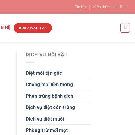
Tin tức
Kiến thức
ÊN HỆ
0907.624.123
DỊCH VỤ NỔI BẬT
Diệt mối tận gốc
Chống mối nền móng
Phun trùng bệnh dịch
Dịch vụ diệt côn trùng
Dịch vụ diệt muỗi
Phòng trừ mối mọt