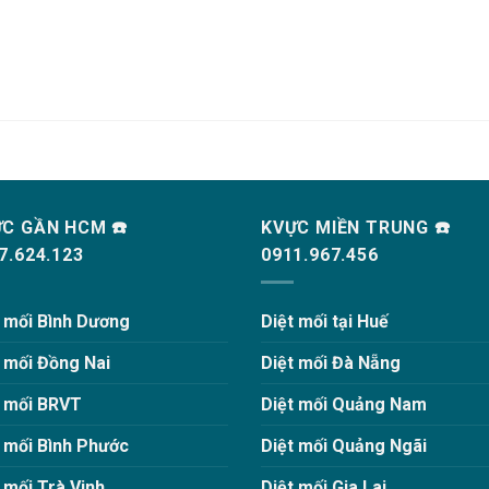
C GẦN HCM ☎️
KVỰC MIỀN TRUNG ☎️
7.624.123
0911.967.456
t mối Bình Dương
Diệt mối tại Huế
t mối Đồng Nai
Diệt mối Đà Nẵng
t mối BRVT
Diệt mối Quảng Nam
t mối Bình Phước
Diệt mối Quảng Ngãi
 mối Trà Vinh
Diệt mối Gia Lai