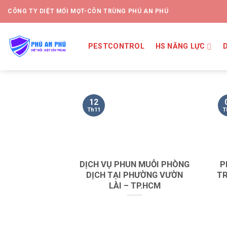
CÔNG TY DIỆT MỐI MỌT-CÔN TRÙNG PHÚ AN PHÚ
PESTCONTROL
HS NĂNG LỰC
12
Th11
T
DỊCH VỤ PHUN MUỖI PHÒNG
P
DỊCH TẠI PHƯỜNG VƯỜN
TR
LÀI – TP.HCM