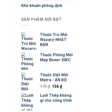
Khử khuẩn phòng dịch
SẢN PHẨM NỔI BẬT
Thuốc Trừ Mối
Wazary-NHẬT
BẢN
Thuốc Phòng Mối
Map Boxer 30EC
Thuốc Diệt Mối
Matra - ẤN ĐỘ
Giá
Giá
170
₫
156
₫
gốc
hiện
Lưới Thép không
là:
tại
gỉ cho công trình
170 ₫.
là:
156 ₫.