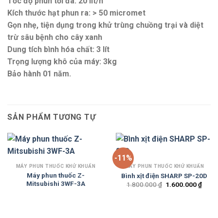
Tốc độ phun tối đa: 20 lit/h
Kích thước hạt phun ra: > 50 micromet
Gọn nhẹ, tiện dụng trong khử trùng chuồng trại và diệt
trừ sâu bệnh cho cây xanh
Dung tích bình hóa chất: 3 lít
Trọng lượng khô của máy: 3kg
Bảo hành 01 năm.
SẢN PHẨM TƯƠNG TỰ
-11%
MÁY PHUN THUỐC KHỬ KHUẨN
MÁY PHUN THUỐC KHỬ KHUẨN
Máy phun thuốc Z-
Bình xịt điện SHARP SP-20D
Mitsubishi 3WF-3A
Giá
Giá
1.800.000
₫
1.600.000
₫
gốc
hiện
là:
tại
1.800.000 ₫.
là:
1.600