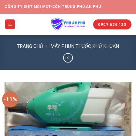
CÔNG TY DIỆT MỐI MỌT-CÔN TRÙNG PHÚ AN PHÚ
0907.624.123
TRANG CHỦ
/
MÁY PHUN THUỐC KHỬ KHUẨN
-11%