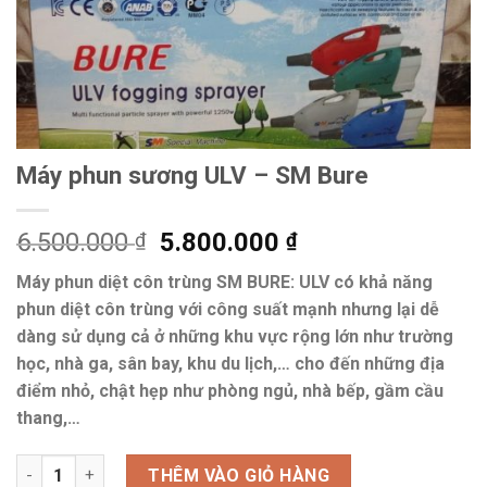
Máy phun sương ULV – SM Bure
Giá
Giá
6.500.000
5.800.000
₫
₫
gốc
hiện
Máy phun diệt côn trùng SM BURE: ULV có khả năng
là:
tại
phun diệt côn trùng với công suất mạnh nhưng lại dễ
6.500.000 ₫.
là:
dàng sử dụng cả ở những khu vực rộng lớn như trường
5.800.000 ₫.
học, nhà ga, sân bay, khu du lịch,… cho đến những địa
điểm nhỏ, chật hẹp như phòng ngủ, nhà bếp, gầm cầu
thang,…
Số lượng
THÊM VÀO GIỎ HÀNG