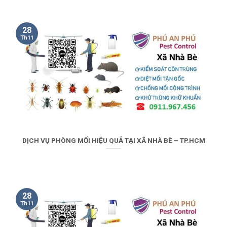
28
Th11
DỊCH VỤ PHÒNG MỐI HIỆU QUẢ TẠI XÃ NHÀ BÈ – TP.HCM
28
Th11