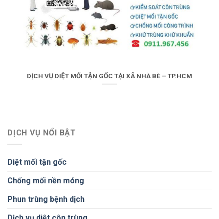
DỊCH VỤ DIỆT MỐI TẬN GỐC TẠI XÃ NHÀ BÈ – TP.HCM
DỊCH VỤ NỔI BẬT
Diệt mối tận gốc
Chống mối nền móng
Phun trùng bệnh dịch
Dịch vụ diệt côn trùng