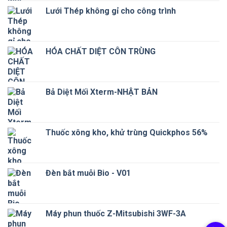
là:
tại
Lưới Thép không gỉ cho công trình
170 ₫.
là:
156 ₫.
HÓA CHẤT DIỆT CÔN TRÙNG
Bả Diệt Mối Xterm-NHẬT BẢN
Thuốc xông kho, khử trùng Quickphos 56%
Đèn bắt muỗi Bio - V01
Máy phun thuốc Z-Mitsubishi 3WF-3A