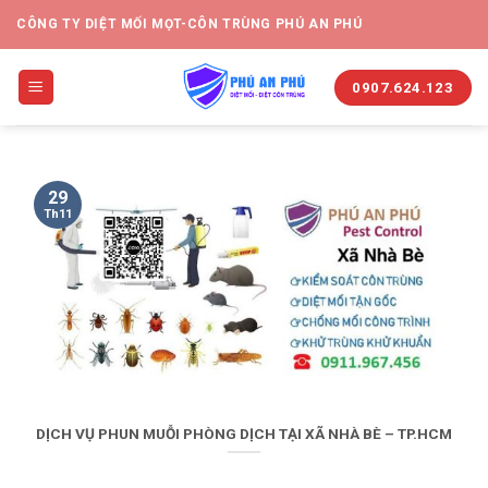
CÔNG TY DIỆT MỐI MỌT-CÔN TRÙNG PHÚ AN PHÚ
0907.624.123
29
Th11
DỊCH VỤ PHUN MUỖI PHÒNG DỊCH TẠI XÃ NHÀ BÈ – TP.HCM