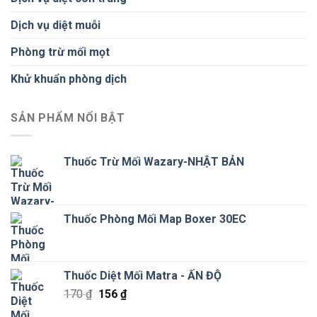
Dịch vụ diệt muỗi
Phòng trừ mối mọt
Khử khuẩn phòng dịch
SẢN PHẨM NỔI BẬT
Thuốc Trừ Mối Wazary-NHẬT BẢN
Thuốc Phòng Mối Map Boxer 30EC
Thuốc Diệt Mối Matra - ẤN ĐỘ
Giá
Giá
170
₫
156
₫
gốc
hiện