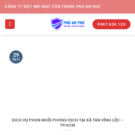
CÔNG TY DIỆT MỐI MỌT-CÔN TRÙNG PHÚ AN PHÚ
0907.624.123
29
Th11
DỊCH VỤ PHUN MUỖI PHÒNG DỊCH TẠI XÃ TÂN VĨNH LỘC –
TP.HCM