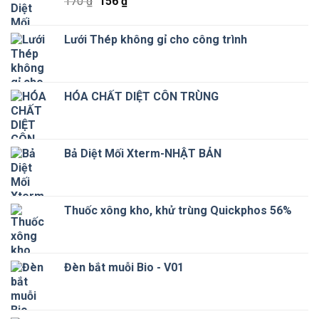
Giá
Giá
170
₫
156
₫
gốc
hiện
là:
tại
Lưới Thép không gỉ cho công trình
170 ₫.
là:
156 ₫.
HÓA CHẤT DIỆT CÔN TRÙNG
Bả Diệt Mối Xterm-NHẬT BẢN
Thuốc xông kho, khử trùng Quickphos 56%
Đèn bắt muỗi Bio - V01