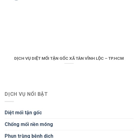
DỊCH VỤ DIỆT MỐI TẬN GỐC XÃ TÂN VĨNH LỘC – TP.HCM
DỊCH VỤ NỔI BẬT
Diệt mối tận gốc
Chống mối nền móng
Phun trùng bệnh dịch