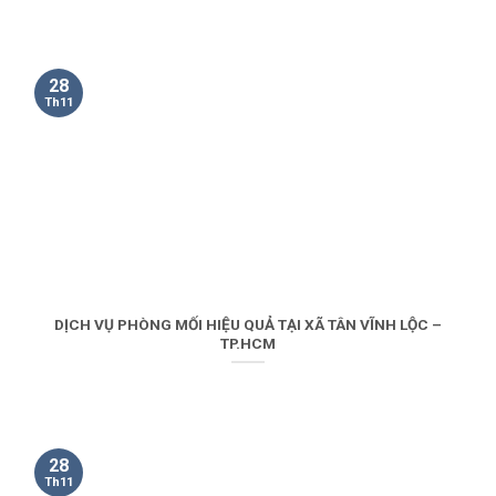
28
Th11
DỊCH VỤ PHÒNG MỐI HIỆU QUẢ TẠI XÃ TÂN VĨNH LỘC –
TP.HCM
28
Th11