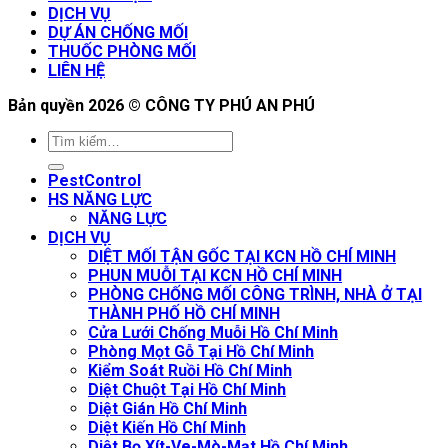
DỊCH VỤ
DỰ ÁN CHỐNG MỐI
THUỐC PHÒNG MỐI
LIÊN HỆ
Bản quyền 2026 ©
CÔNG TY PHÚ AN PHÚ
PestControl
HS NĂNG LỰC
NĂNG LỰC
DỊCH VỤ
DIỆT MỐI TẬN GỐC TẠI KCN HỒ CHÍ MINH
PHUN MUỖI TẠI KCN HỒ CHÍ MINH
PHÒNG CHỐNG MỐI CÔNG TRÌNH, NHÀ Ở TẠI
THÀNH PHỐ HỒ CHÍ MINH
Cửa Lưới Chống Muỗi Hồ Chí Minh
Phòng Mọt Gỗ Tại Hồ Chí Minh
Kiểm Soát Ruồi Hồ Chí Minh
Diệt Chuột Tại Hồ Chí Minh
Diệt Gián Hồ Chí Minh
Diệt Kiến Hồ Chí Minh
Diệt Bọ Xít-Ve-Mò-Mạt Hồ Chí Minh