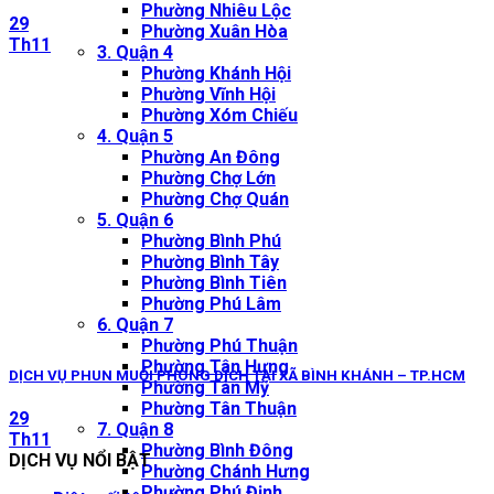
Phường Nhiêu Lộc
29
Phường Xuân Hòa
Th11
3. Quận 4
Phường Khánh Hội
Phường Vĩnh Hội
Phường Xóm Chiếu
4. Quận 5
Phường An Đông
Phường Chợ Lớn
Phường Chợ Quán
5. Quận 6
Phường Bình Phú
Phường Bình Tây
Phường Bình Tiên
Phường Phú Lâm
6. Quận 7
Phường Phú Thuận
Phường Tân Hưng
DỊCH VỤ PHUN MUỖI PHÒNG DỊCH TẠI XÃ BÌNH KHÁNH – TP.HCM
Phường Tân Mỹ
Phường Tân Thuận
29
7. Quận 8
Th11
Phường Bình Đông
DỊCH VỤ NỔI BẬT
Phường Chánh Hưng
Phường Phú Định