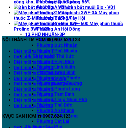
xông kho, khử trùng Quickphos 56%
Phường Hạnh Thông
Đèn bắt muỗi Bio - V01
Phường An Nhơn
Máy phun
Phường Gò Vấp
thuốc Z-Mitsubishi 3WF-3A
Phường Thông Tây Hội
Máy phun thuốc
Phường An Hội Tây
Proline 3WF-600
Phường An Hội Đông
13.PHÚ NHUẬN-3P
NỘI THÀNH TP. HCM ☎️ 0907.624.123
Phường Cầu Kiệu
Phường Đức Nhuận
Phường Phú Nhuận
Diệt mối tại Quận 7
14. Thành phố Thủ Đức
Diệt mối tại Quận 1
Phường Hiệp Bình
Diệt mối tại Quận 2
Phường Linh Xuân
Diệt mối tại Quận 3
Phường Long Bình
Diệt mối tại TP.Thủ Đức
Phường Long Phước
Diệt mối tại Quận Gò Vấp
Phường Long Trường
Diệt mối tại Quận Bình Thạnh
Phường Phước Long
Diệt mối tại Quận 5
Phường Tam Bình
Diệt mối tại Quận 4
Phường Tăng Nhơn Phú
Diệt mối tại Quận 6
Phường Thủ Đức
Diệt mối tại Củ Chi
Phường An Khánh
Phường Bình Trưng
KVỰC GẦN HCM ☎️ 0907.624.123
Phường Cát Lái
15. Quận Tân Phú
Diệt mối Bình Dương