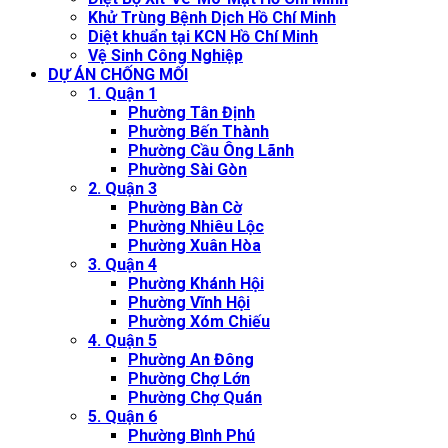
Khử Trùng Bệnh Dịch Hồ Chí Minh
Diệt khuẩn tại KCN Hồ Chí Minh
Vệ Sinh Công Nghiệp
DỰ ÁN CHỐNG MỐI
1. Quận 1
Phường Tân Định
Phường Bến Thành
Phường Cầu Ông Lãnh
Phường Sài Gòn
2. Quận 3
Phường Bàn Cờ
Phường Nhiêu Lộc
Phường Xuân Hòa
3. Quận 4
Phường Khánh Hội
Phường Vĩnh Hội
Phường Xóm Chiếu
4. Quận 5
Phường An Đông
Phường Chợ Lớn
Phường Chợ Quán
5. Quận 6
Phường Bình Phú