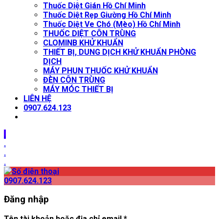
Thuốc Diệt Gián Hồ Chí Minh
Thuốc Diệt Rẹp Giường Hồ Chí Minh
Thuốc Diệt Ve Chó (Mèo) Hồ Chí Minh
THUỐC DIỆT CÔN TRÙNG
CLOMINB KHỬ KHUẨN
THIẾT BỊ, DUNG DỊCH KHỬ KHUẨN PHÒNG
DỊCH
MÁY PHUN THUỐC KHỬ KHUẨN
ĐÈN CÔN TRÙNG
MÁY MÓC THIẾT BỊ
LIÊN HỆ
0907.624.123
.
.
.
.
0907.624.123
Đăng nhập
Tên tài khoản hoặc địa chỉ email
*