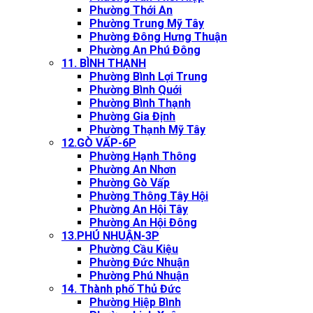
Phường Thới An
Phường Trung Mỹ Tây
Phường Đông Hưng Thuận
Phường An Phú Đông
11. BÌNH THẠNH
Phường Bình Lợi Trung
Phường Bình Quới
Phường Bình Thạnh
Phường Gia Định
Phường Thạnh Mỹ Tây
12.GÒ VẤP-6P
Phường Hạnh Thông
Phường An Nhơn
Phường Gò Vấp
Phường Thông Tây Hội
Phường An Hội Tây
Phường An Hội Đông
13.PHÚ NHUẬN-3P
Phường Cầu Kiệu
Phường Đức Nhuận
Phường Phú Nhuận
14. Thành phố Thủ Đức
Phường Hiệp Bình