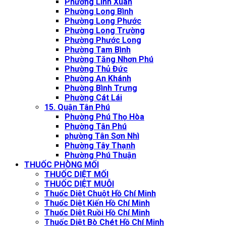
Phường Linh Xuân
Phường Long Bình
Phường Long Phước
Phường Long Trường
Phường Phước Long
Phường Tam Bình
Phường Tăng Nhơn Phú
Phường Thủ Đức
Phường An Khánh
Phường Bình Trưng
Phường Cát Lái
15. Quận Tân Phú
Phường Phú Thọ Hòa
Phường Tân Phú
phường Tân Sơn Nhì
Phường Tây Thạnh
Phường Phú Thuận
THUỐC PHÒNG MỐI
THUỐC DIỆT MỐI
THUỐC DIỆT MUỖI
Thuốc Diệt Chuột Hồ Chí Minh
Thuốc Diệt Kiến Hồ Chí Minh
Thuốc Diệt Ruồi Hồ Chí Minh
Thuốc Diệt Bò Chét Hồ Chí Minh