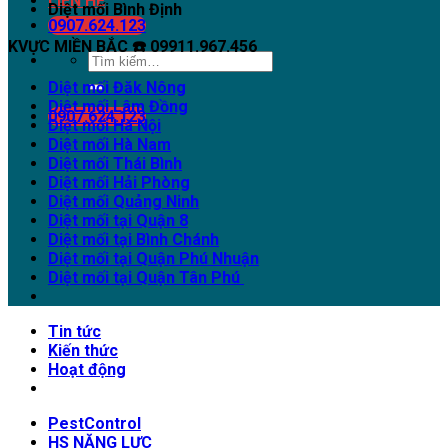
LIÊN HỆ
Diệt mối Bình Định
0907.624.123
KVỰC MIỀN BẮC ☎️ 09911.967.456
Diệt mối Đăk Nông
Diệt mối Lâm Đồng
0907.624.123
Diệt mối Hà Nội
Diệt mối Hà Nam
Diệt mối Thái Bình
Diệt mối Hải Phòng
Diệt mối Quảng Ninh
Diệt mối tại Quận 8
Diệt mối tại Bình Chánh
Diệt mối tại Quận Phú Nhuận
Diệt mối tại Quận Tân Phú
Tin tức
Kiến thức
Hoạt động
PestControl
HS NĂNG LỰC