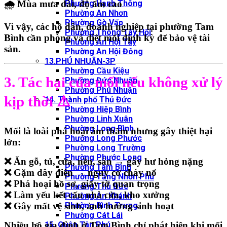
Phường Hạnh Thông
🌧️ Mùa mưa dài, độ ẩm cao
Phường An Nhơn
Phường Gò Vấp
Vì vậy, các hộ dân, doanh nghiệp tại phường Tam
Phường Thông Tây Hội
Bình cần
phòng và diệt mối định kỳ
để bảo vệ tài
Phường An Hội Tây
sản.
Phường An Hội Đông
13.PHÚ NHUẬN-3P
Phường Cầu Kiệu
3. Tác hại của mối nếu không xử lý
Phường Đức Nhuận
Phường Phú Nhuận
kịp thời
⚠️
14. Thành phố Thủ Đức
Phường Hiệp Bình
Phường Linh Xuân
Phường Long Bình
Mối là loài phá hoại âm thầm nhưng gây thiệt hại
Phường Long Phước
lớn:
Phường Long Trường
Phường Phước Long
❌ Ăn gỗ, tủ, cửa, nền, sàn → gây hư hỏng nặng
Phường Tam Bình
❌ Gặm dây điện → nguy cơ cháy nổ
Phường Tăng Nhơn Phú
❌ Phá hoại hồ sơ, giấy tờ quan trọng
Phường Thủ Đức
❌ Làm yếu kết cấu nhà cửa, kho xưởng
Phường An Khánh
Phường Bình Trưng
❌ Gây mất vệ sinh, ảnh hưởng sinh hoạt
Phường Cát Lái
15. Quận Tân Phú
Nhiều hộ gia đình ở Tam Bình chỉ phát hiện khi mối