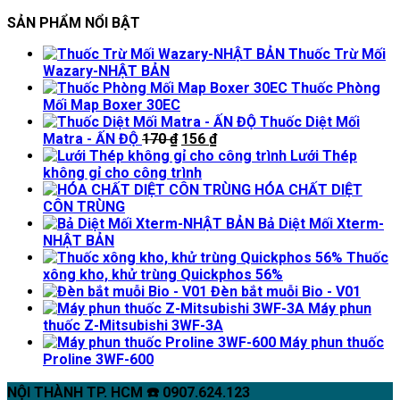
SẢN PHẨM NỔI BẬT
Thuốc Trừ Mối
Wazary-NHẬT BẢN
Thuốc Phòng
Mối Map Boxer 30EC
Thuốc Diệt Mối
Giá
Giá
Matra - ẤN ĐỘ
170
₫
156
₫
gốc
hiện
Lưới Thép
là:
tại
không gỉ cho công trình
170 ₫.
là:
HÓA CHẤT DIỆT
156 ₫.
CÔN TRÙNG
Bả Diệt Mối Xterm-
NHẬT BẢN
Thuốc
xông kho, khử trùng Quickphos 56%
Đèn bắt muỗi Bio - V01
Máy phun
thuốc Z-Mitsubishi 3WF-3A
Máy phun thuốc
Proline 3WF-600
NỘI THÀNH TP. HCM ☎️ 0907.624.123