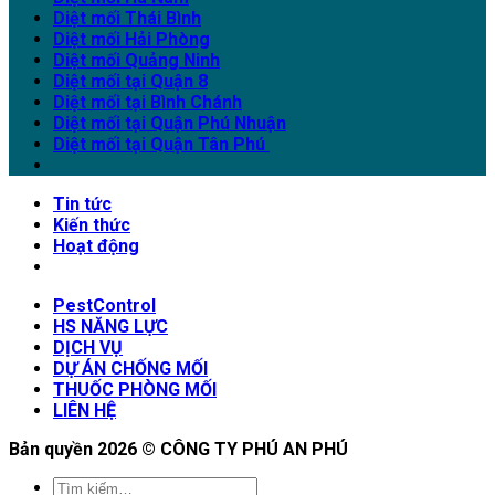
Diệt mối Thái Bình
Diệt mối Hải Phòng
Diệt mối Quảng Ninh
Diệt mối tại Quận 8
Diệt mối tại Bình Chánh
Diệt mối tại Quận Phú Nhuận
Diệt mối tại Quận Tân Phú
Tin tức
Kiến thức
Hoạt động
PestControl
HS NĂNG LỰC
DỊCH VỤ
DỰ ÁN CHỐNG MỐI
THUỐC PHÒNG MỐI
LIÊN HỆ
Bản quyền 2026 ©
CÔNG TY PHÚ AN PHÚ