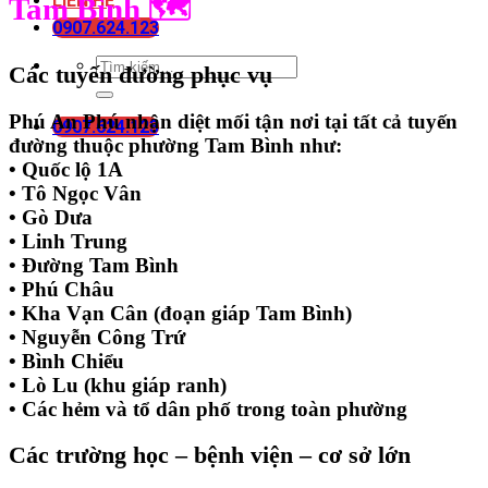
LIÊN HỆ
Tam Bình
🗺️
0907.624.123
Các tuyến đường phục vụ
Phú An Phú nhận diệt mối tận nơi tại tất cả tuyến
0907.624.123
đường thuộc phường Tam Bình như:
• Quốc lộ 1A
• Tô Ngọc Vân
• Gò Dưa
• Linh Trung
• Đường Tam Bình
• Phú Châu
• Kha Vạn Cân (đoạn giáp Tam Bình)
• Nguyễn Công Trứ
• Bình Chiểu
• Lò Lu (khu giáp ranh)
• Các hẻm và tổ dân phố trong toàn phường
Các trường học – bệnh viện – cơ sở lớn