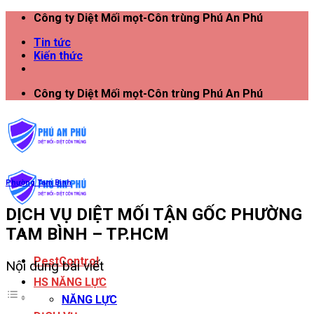
Công ty Diệt Mối mọt-Côn trùng Phú An Phú
Tin tức
Kiến thức
Công ty Diệt Mối mọt-Côn trùng Phú An Phú
Phường Tam Bình
DỊCH VỤ DIỆT MỐI TẬN GỐC PHƯỜNG
TAM BÌNH – TP.HCM
PestControl
Nội dung bài viết
HS NĂNG LỰC
NĂNG LỰC