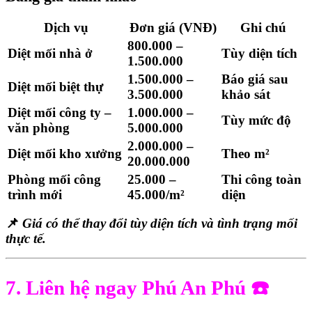
Dịch vụ
Đơn giá (VNĐ)
Ghi chú
800.000 –
Diệt mối nhà ở
Tùy diện tích
1.500.000
1.500.000 –
Báo giá sau
Diệt mối biệt thự
3.500.000
khảo sát
Diệt mối công ty –
1.000.000 –
Tùy mức độ
văn phòng
5.000.000
2.000.000 –
Diệt mối kho xưởng
Theo m²
20.000.000
Phòng mối công
25.000 –
Thi công toàn
trình mới
45.000/m²
diện
📌
Giá có thể thay đổi tùy diện tích và tình trạng mối
thực tế.
7. Liên hệ ngay Phú An Phú
☎️