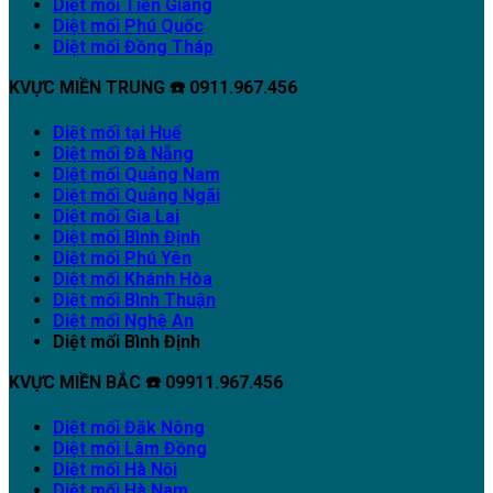
Diệt mối Tiền Giang
Diệt mối Phú Quốc
Diệt mối Đồng Tháp
KVỰC MIỀN TRUNG ☎️ 0911.967.456
Diệt mối tại Huế
Diệt mối Đà Nẵng
Diệt mối Quảng Nam
Diệt mối Quảng Ngãi
Diệt mối Gia Lai
Diệt mối Bình Định
Diệt mối Phú Yên
Diệt mối Khánh Hòa
Diệt mối Bình Thuận
Diệt mối Nghệ An
Diệt mối Bình Định
KVỰC MIỀN BẮC ☎️ 09911.967.456
Diệt mối Đăk Nông
Diệt mối Lâm Đồng
Diệt mối Hà Nội
Diệt mối Hà Nam