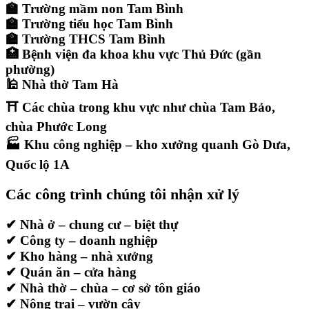
🏫 Trường mầm non Tam Bình
🏫 Trường tiểu học Tam Bình
🏫 Trường THCS Tam Bình
🏥 Bệnh viện đa khoa khu vực Thủ Đức (gần
phường)
🕌 Nhà thờ Tam Hà
⛩️ Các chùa trong khu vực như chùa Tam Bảo,
chùa Phước Long
🏭 Khu công nghiệp – kho xưởng quanh Gò Dưa,
Quốc lộ 1A
Các công trình chúng tôi nhận xử lý
✔ Nhà ở – chung cư – biệt thự
✔ Công ty – doanh nghiệp
✔ Kho hàng – nhà xưởng
✔ Quán ăn – cửa hàng
✔ Nhà thờ – chùa – cơ sở tôn giáo
✔ Nông trại – vườn cây