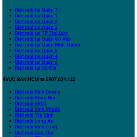
Diệt mối tại Quận 7
Diệt mối tại Quận 1
Diệt mối tại Quận 2
Diệt mối tại Quận 3
Diệt mối tại TP.Thủ Đức
Diệt mối tại Quận Gò Vấp
Diệt mối tại Quận Bình Thạnh
Diệt mối tại Quận 5
Diệt mối tại Quận 4
Diệt mối tại Quận 6
Diệt mối tại Củ Chi
KVỰC GẦN HCM ☎️ 0907.624.123
Diệt mối Bình Dương
Diệt mối Đồng Nai
Diệt mối BRVT
Diệt mối Bình Phước
Diệt mối Trà Vinh
Diệt mối Long An
Diệt mối Vĩnh Long
Diệt mối Cần Thơ