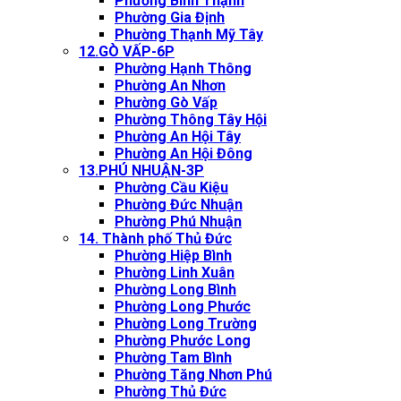
Phường Bình Thạnh
Phường Gia Định
Phường Thạnh Mỹ Tây
12.GÒ VẤP-6P
Phường Hạnh Thông
Phường An Nhơn
Phường Gò Vấp
Phường Thông Tây Hội
Phường An Hội Tây
Phường An Hội Đông
13.PHÚ NHUẬN-3P
Phường Cầu Kiệu
Phường Đức Nhuận
Phường Phú Nhuận
14. Thành phố Thủ Đức
Phường Hiệp Bình
Phường Linh Xuân
Phường Long Bình
Phường Long Phước
Phường Long Trường
Phường Phước Long
Phường Tam Bình
Phường Tăng Nhơn Phú
Phường Thủ Đức