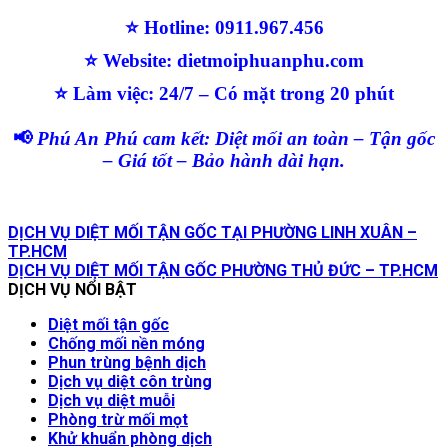
⭐ Hotline: 0911.967.456
⭐ Website: dietmoiphuanphu.com
⭐ Làm việc: 24/7 – Có mặt trong 20 phút
📢
Phú An Phú cam kết: Diệt mối an toàn – Tận gốc
– Giá tốt – Bảo hành dài hạn.
DỊCH VỤ DIỆT MỐI TẬN GỐC TẠI PHƯỜNG LINH XUÂN –
TP.HCM
DỊCH VỤ DIỆT MỐI TẬN GỐC PHƯỜNG THỦ ĐỨC – TP.HCM
DỊCH VỤ NỔI BẬT
Diệt mối tận gốc
Chống mối nền móng
Phun trùng bệnh dịch
Dịch vụ diệt côn trùng
Dịch vụ diệt muỗi
Phòng trừ mối mọt
Khử khuẩn phòng dịch