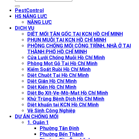
PestControl
HS NĂNG LỰC
NĂNG LỰC
DỊCH VỤ
DIỆT MỐI TẬN GỐC TẠI KCN HỒ CHÍ MINH
PHUN MUỖI TẠI KCN HỒ CHÍ MINH
PHÒNG CHỐNG MỐI CÔNG TRÌNH, NHÀ Ở TẠI
THÀNH PHỐ HỒ CHÍ MINH
Cửa Lưới Chống Muỗi Hồ Chí Minh
Phòng Mọt Gỗ Tại Hồ Chí Minh
Kiểm Soát Ruồi Hồ Chí Minh
Diệt Chuột Tại Hồ Chí Minh
Diệt Gián Hồ Chí Minh
Diệt Kiến Hồ Chí Minh
Diệt Bọ Xít-Ve-Mò-Mạt Hồ Chí Minh
Khử Trùng Bệnh Dịch Hồ Chí Minh
Diệt khuẩn tại KCN Hồ Chí Minh
Vệ Sinh Công Nghiệp
DỰ ÁN CHỐNG MỐI
1. Quận 1
Phường Tân Định
Phường Bến Thành