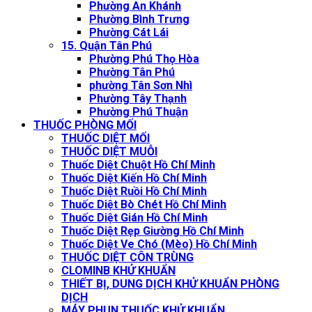
Phường An Khánh
Phường Bình Trưng
Phường Cát Lái
15. Quận Tân Phú
Phường Phú Thọ Hòa
Phường Tân Phú
phường Tân Sơn Nhì
Phường Tây Thạnh
Phường Phú Thuận
THUỐC PHÒNG MỐI
THUỐC DIỆT MỐI
THUỐC DIỆT MUỖI
Thuốc Diệt Chuột Hồ Chí Minh
Thuốc Diệt Kiến Hồ Chí Minh
Thuốc Diệt Ruồi Hồ Chí Minh
Thuốc Diệt Bò Chét Hồ Chí Minh
Thuốc Diệt Gián Hồ Chí Minh
Thuốc Diệt Rẹp Giường Hồ Chí Minh
Thuốc Diệt Ve Chó (Mèo) Hồ Chí Minh
THUỐC DIỆT CÔN TRÙNG
CLOMINB KHỬ KHUẨN
THIẾT BỊ, DUNG DỊCH KHỬ KHUẨN PHÒNG
DỊCH
MÁY PHUN THUỐC KHỬ KHUẨN