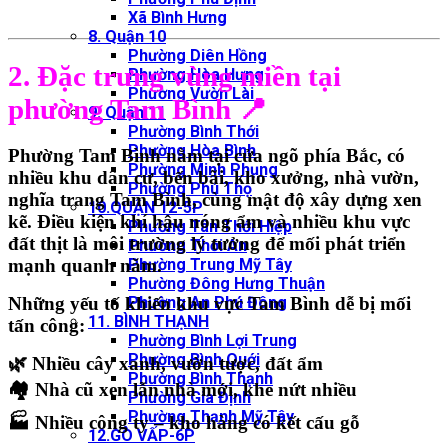
Xã Bình Hưng
8. Quận 10
Phường Diên Hồng
2. Đặc trưng vùng miền tại
Phường Hòa Hưng
Phường Vườn Lài
phường Tam Bình
📍
9. Quận 11
Phường Bình Thới
Phường Hòa Bình
Phường Tam Bình nằm tại cửa ngõ phía Bắc, có
Phường Minh Phụng
nhiều
khu dân cư, bến bãi, kho xưởng, nhà vườn,
Phường Phú Thọ
nghĩa trang Tam Bình
, cùng mật độ xây dựng xen
10.QUẬN 12-5P
kẽ. Điều kiện khí hậu nóng ẩm và nhiều khu vực
Phường Tân Thới Hiệp
đất thịt là môi trường
lý tưởng để mối phát triển
Phường Thới An
Phường Trung Mỹ Tây
mạnh quanh năm
.
Phường Đông Hưng Thuận
Phường An Phú Đông
Những yếu tố khiến khu vực Tam Bình dễ bị mối
11. BÌNH THẠNH
tấn công:
Phường Bình Lợi Trung
Phường Bình Quới
🌿 Nhiều cây xanh, vườn tược, đất ẩm
Phường Bình Thạnh
🏘️ Nhà cũ xen lẫn nhà mới, khe nứt nhiều
Phường Gia Định
Phường Thạnh Mỹ Tây
🏭 Nhiều công ty – kho hàng có kết cấu gỗ
12.GÒ VẤP-6P