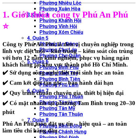
Phường Nhiêu Lộc
Phường Xuân Hòa
1. Giới thiệu công ty Phú An Phú
3. Quận 4
Phường Khánh Hội
⭐
Phường Vĩnh Hội
Phường Xóm Chiếu
4. Quận 5
Công ty Phú An Phú là đơn vị chuyên nghiệp trong
Phường An Đông
Phường Chợ Lớn
lĩnh vực
diệt mối – khử trùng – kiểm soát côn trùng
Phường Chợ Quán
với hơn 12 năm kinh nghiệm, phục vụ hàng ngàn
5. Quận 6
khách hàng tại khu vực thành phố Hồ Chí Minh.
Phường Bình Phú
✔️ Sử dụng công nghệ diệt mối sinh học an toàn
Phường Bình Tây
Phường Bình Tiên
✔️ Cam kết diệt tận gốc – bảo hành dài hạn
Phường Phú Lâm
6. Quận 7
✔️ Quy trình chuẩn chuyên gia, thiết bị hiện đại
Phường Phú Thuận
Phường Tân Hưng
✔️ Có mặt nhanh tại phường Tam Bình trong 20–30
Phường Tân Mỹ
phút
Phường Tân Thuận
7. Quận 8
Phú An Phú luôn đặt
uy tín – hiệu quả – an toàn
Phường Bình Đông
làm tiêu chí hàng đầu.
Phường Chánh Hưng
Phường Phú Định