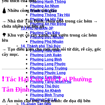
yêu thích của mối.
Phường Hạnh Thông
Phường An Nhơn
🛕 Nhiều công trình tôn giáo
Phường Gò Vấp
Phường Thông Tây Hội
Phường An Hội Tây
→ Nhà thờ Tân Định, chùa nhỏ trong các hẻm →
Phường An Hội Đông
chứa nhiều vật liệu gỗ.
13.PHÚ NHUẬN-3P
Phường Cầu Kiệu
🌳 Khu vực có cây xanh, sân vườn trong các hẻm
Phường Đức Nhuận
lớn
Phường Phú Nhuận
14. Thành phố Thủ Đức
→ Tạo điều kiện cho mối sinh sôi từ đất, rễ cây, gốc
Phường Hiệp Bình
cây mục.
Phường Linh Xuân
Phường Long Bình
Phường Long Phước
Phường Long Trường
Phường Phước Long
Phường Tam Bình
❗ Tác Hại Của Mối Tại Phường
Phường Tăng Nhơn Phú
Phường Thủ Đức
Tân Định
Phường An Khánh
Phường Bình Trưng
Phường Cát Lái
⚠
Ăn mòn cấu trúc công trình
: đe dọa độ bền
15. Quận Tân Phú