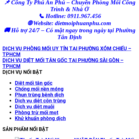
📌
Công Ty Phú An Phú – Chuyên Phòng Mối Công
Trình & Nhà Ở
📞
Hotline: 0911.967.456
🌐
Website: dietmoiphuanphu.com
🚚
Hỗ trợ 24/7 – Có mặt ngay trong ngày tại Phường
Tân Định
DỊCH VỤ PHÒNG MỐI UY TÍN TẠI PHƯỜNG XÓM CHIẾU –
TPHCM
DỊCH VỤ DIỆT MỐI TẬN GỐC TẠI PHƯỜNG SÀI GÒN –
TPHCM
DỊCH VỤ NỔI BẬT
Diệt mối tận gốc
Chống mối nền móng
Phun trùng bệnh dịch
Dịch vụ diệt côn trùng
Dịch vụ diệt muỗi
Phòng trừ mối mọt
Khử khuẩn phòng dịch
SẢN PHẨM NỔI BẬT