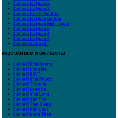
Diệt mối tại Quận 2
Diệt mối tại Quận 3
Diệt mối tại TP.Thủ Đức
Diệt mối tại Quận Gò Vấp
Diệt mối tại Quận Bình Thạnh
Diệt mối tại Quận 5
Diệt mối tại Quận 4
Diệt mối tại Quận 6
Diệt mối tại Củ Chi
KVỰC GẦN HCM ☎️ 0907.624.123
Diệt mối Bình Dương
Diệt mối Đồng Nai
Diệt mối BRVT
Diệt mối Bình Phước
Diệt mối Trà Vinh
Diệt mối Long An
Diệt mối Vĩnh Long
Diệt mối Cần Thơ
Diệt mối Tiền Giang
Diệt mối Phú Quốc
Diệt mối Đồng Tháp