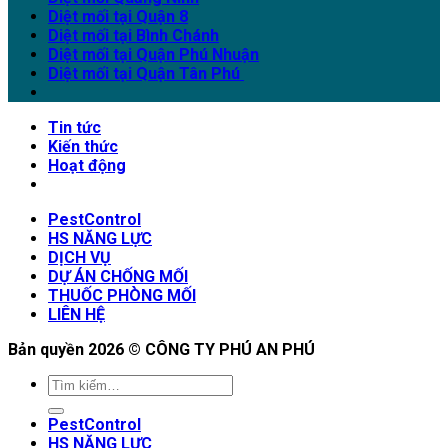
Diệt mối tại Quận 8
Diệt mối tại Bình Chánh
Diệt mối tại Quận Phú Nhuận
Diệt mối tại Quận Tân Phú
Tin tức
Kiến thức
Hoạt động
PestControl
HS NĂNG LỰC
DỊCH VỤ
DỰ ÁN CHỐNG MỐI
THUỐC PHÒNG MỐI
LIÊN HỆ
Bản quyền 2026 ©
CÔNG TY PHÚ AN PHÚ
PestControl
HS NĂNG LỰC