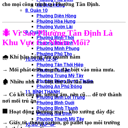
cho mọi công trình tại
Phường Tân Định
.
Xã Bình Hưng
8. Quận 10
Phường Diên Hồng
Phường Hòa Hưng
Phường Vườn Lài
🐜 Vì Sao Phường Tân Định Là
9. Quận 11
Phường Bình Thới
Khu Vực Có Nhiều Mối?
Phường Hòa Bình
Phường Minh Phụng
Phường Phú Thọ
🌧 Khí hậu nóng ẩm quanh năm
10.QUẬN 12-5P
Phường Tân Thới Hiệp
→ Mối phát triển mạnh, đặc biệt vào mùa mưa.
Phường Thới An
Phường Trung Mỹ Tây
Phường Đông Hưng Thuận
🏚 Nhiều nhà ở – biệt thự xây lâu năm
Phường An Phú Đông
11. BÌNH THẠNH
→ Có kết cấu gỗ, tường ẩm, nền cũ… dễ trở thành
Phường Bình Lợi Trung
nơi mối trú ẩn.
Phường Bình Quới
Phường Bình Thạnh
🏢 Hoạt động thương mại – kho xưởng dày đặc
Phường Gia Định
Phường Thạnh Mỹ Tây
→ Giấy tờ, thùng carton, gỗ pallet tạo môi trường
12.GÒ VẤP-6P