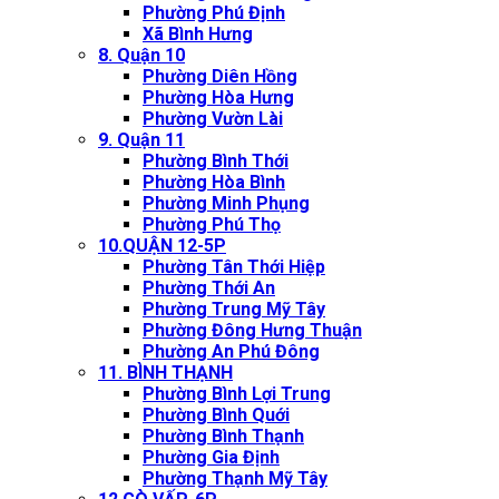
Phường Phú Định
Xã Bình Hưng
8. Quận 10
Phường Diên Hồng
Phường Hòa Hưng
Phường Vườn Lài
9. Quận 11
Phường Bình Thới
Phường Hòa Bình
Phường Minh Phụng
Phường Phú Thọ
10.QUẬN 12-5P
Phường Tân Thới Hiệp
Phường Thới An
Phường Trung Mỹ Tây
Phường Đông Hưng Thuận
Phường An Phú Đông
11. BÌNH THẠNH
Phường Bình Lợi Trung
Phường Bình Quới
Phường Bình Thạnh
Phường Gia Định
Phường Thạnh Mỹ Tây