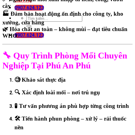
LIÊN HỆ
cây
0907.624.123
🏭
Đảm bảo hoạt động ổn định cho công ty, kho
xưởng, cửa hàng
🌿
Hóa chất an toàn – không mùi – đạt tiêu chuẩn
0907.624.123
WHO
🔧 Quy Trình Phòng Mối Chuyên
Nghiệp Tại Phú An Phú
🧐
Khảo sát thực địa
🔍
Xác định loài mối – nơi trú ngụ
🧪
Tư vấn phương án phù hợp từng công trình
🛠
Tiến hành phun phòng – xử lý – rải thuốc
nền