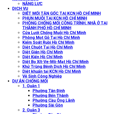
NĂNG LỰC
DỊCH VỤ
DIỆT MỐI TẬN GỐC TẠI KCN HỒ CHÍ MINH
PHUN MUỖI TẠI KCN HỒ CHÍ MINH
PHÒNG CHỐNG MỐI CÔNG TRÌNH, NHÀ Ở TẠI
THÀNH PHỐ HỒ CHÍ MINH
Cửa Lưới Chống Muỗi Hồ Chí Minh
Phòng Mọt Gỗ Tại Hồ Chí Minh
Kiểm Soát Ruồi Hồ Chí Minh
Diệt Chuột Tại Hồ Chí Minh
Diệt Gián Hồ Chí Minh
Diệt Kiến Hồ Chí Minh
Diệt Bọ Xít-Ve-Mò-Mạt Hồ Chí Minh
Khử Trùng Bệnh Dịch Hồ Chí Minh
Diệt khuẩn tại KCN Hồ Chí Minh
Vệ Sinh Công Nghiệp
DỰ ÁN CHỐNG MỐI
1. Quận 1
Phường Tân Định
Phường Bến Thành
Phường Cầu Ông Lãnh
Phường Sài Gòn
2. Quận 3