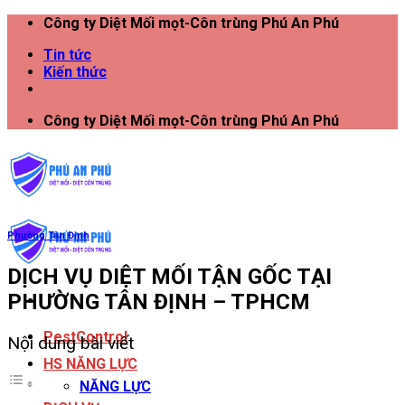
Công ty Diệt Mối mọt-Côn trùng Phú An Phú
Tin tức
Kiến thức
Công ty Diệt Mối mọt-Côn trùng Phú An Phú
Phường Tân Định
DỊCH VỤ DIỆT MỐI TẬN GỐC TẠI
PHƯỜNG TÂN ĐỊNH – TPHCM
PestControl
Nội dung bài viết
HS NĂNG LỰC
NĂNG LỰC