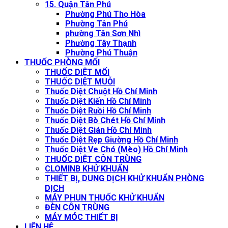
15. Quận Tân Phú
Phường Phú Thọ Hòa
Phường Tân Phú
phường Tân Sơn Nhì
Phường Tây Thạnh
Phường Phú Thuận
THUỐC PHÒNG MỐI
THUỐC DIỆT MỐI
THUỐC DIỆT MUỖI
Thuốc Diệt Chuột Hồ Chí Minh
Thuốc Diệt Kiến Hồ Chí Minh
Thuốc Diệt Ruồi Hồ Chí Minh
Thuốc Diệt Bò Chét Hồ Chí Minh
Thuốc Diệt Gián Hồ Chí Minh
Thuốc Diệt Rẹp Giường Hồ Chí Minh
Thuốc Diệt Ve Chó (Mèo) Hồ Chí Minh
THUỐC DIỆT CÔN TRÙNG
CLOMINB KHỬ KHUẨN
THIẾT BỊ, DUNG DỊCH KHỬ KHUẨN PHÒNG
DỊCH
MÁY PHUN THUỐC KHỬ KHUẨN
ĐÈN CÔN TRÙNG
MÁY MÓC THIẾT BỊ
LIÊN HỆ