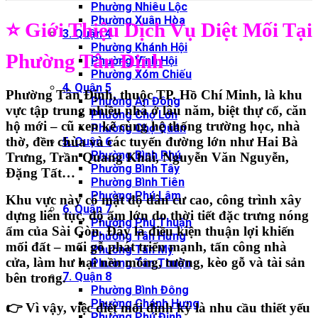
Phường Nhiêu Lộc
Phường Xuân Hòa
⭐ Giới Thiệu Dịch Vụ Diệt Mối Tại
3. Quận 4
Phường Khánh Hội
Phường Tân Định
Phường Vĩnh Hội
Phường Xóm Chiếu
4. Quận 5
Phường Tân Định
, thuộc
TP. Hồ Chí Minh
, là khu
Phường An Đông
vực tập trung nhiều nhà ở lâu năm, biệt thự cổ, căn
Phường Chợ Lớn
hộ mới – cũ xen kẽ cùng hệ thống trường học, nhà
Phường Chợ Quán
thờ, đền chùa và các tuyến đường lớn như Hai Bà
5. Quận 6
Phường Bình Phú
Trưng, Trần Quang Khải, Nguyễn Văn Nguyễn,
Phường Bình Tây
Đặng Tất…
Phường Bình Tiên
Phường Phú Lâm
Khu vực này có mật độ dân cư cao, công trình xây
6. Quận 7
dựng liên tục, độ ẩm lớn do thời tiết đặc trưng nóng
Phường Phú Thuận
ẩm của Sài Gòn. Đây là điều kiện thuận lợi khiến
Phường Tân Hưng
mối đất – mối gỗ phát triển mạnh
, tấn công nhà
Phường Tân Mỹ
cửa, làm hư hại nền móng, tường, kèo gỗ và tài sản
Phường Tân Thuận
7. Quận 8
bên trong.
Phường Bình Đông
Phường Chánh Hưng
👉 Vì vậy, việc
diệt mối định kỳ
là nhu cầu thiết yếu
Phường Phú Định