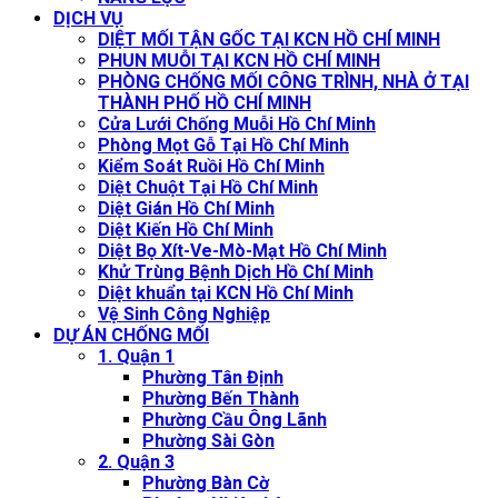
DỊCH VỤ
DIỆT MỐI TẬN GỐC TẠI KCN HỒ CHÍ MINH
PHUN MUỖI TẠI KCN HỒ CHÍ MINH
PHÒNG CHỐNG MỐI CÔNG TRÌNH, NHÀ Ở TẠI
THÀNH PHỐ HỒ CHÍ MINH
Cửa Lưới Chống Muỗi Hồ Chí Minh
Phòng Mọt Gỗ Tại Hồ Chí Minh
Kiểm Soát Ruồi Hồ Chí Minh
Diệt Chuột Tại Hồ Chí Minh
Diệt Gián Hồ Chí Minh
Diệt Kiến Hồ Chí Minh
Diệt Bọ Xít-Ve-Mò-Mạt Hồ Chí Minh
Khử Trùng Bệnh Dịch Hồ Chí Minh
Diệt khuẩn tại KCN Hồ Chí Minh
Vệ Sinh Công Nghiệp
DỰ ÁN CHỐNG MỐI
1. Quận 1
Phường Tân Định
Phường Bến Thành
Phường Cầu Ông Lãnh
Phường Sài Gòn
2. Quận 3
Phường Bàn Cờ