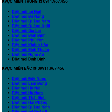
KVỰC MIỀN TRUNG ☎️ 0911.967.456
Diệt mối tại Huế
Diệt mối Đà Nẵng
Diệt mối Quảng Nam
Diệt mối Quảng Ngãi
Diệt mối Gia Lai
Diệt mối Bình Định
Diệt mối Phú Yên
Diệt mối Khánh Hòa
Diệt mối Bình Thuận
Diệt mối Nghệ An
Diệt mối Bình Định
KVỰC MIỀN BẮC ☎️ 09911.967.456
Diệt mối Đăk Nông
Diệt mối Lâm Đồng
Diệt mối Hà Nội
Diệt mối Hà Nam
Diệt mối Thái Bình
Diệt mối Hải Phòng
Diệt mối Quảng Ninh
Diệt mối tại Quận 8