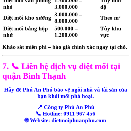
Diệt mối văn phòng
1.500.000 –
Tùy mức
nhỏ
3.000.000
độ
3.000.000 –
Diệt mối kho xưởng
Theo m²
8.000.000
Diệt mối bằng hộp
500.000 –
Tùy khu
nhử
1.200.000
vực
Khảo sát miễn phí – báo giá chính xác ngay tại chỗ.
7. 📞 Liên hệ dịch vụ diệt mối tại
quận Bình Thạnh
Hãy để Phú An Phú bảo vệ ngôi nhà và tài sản của
bạn khỏi mối phá hoại.
📍 Công ty Phú An Phú
📞 Hotline: 0911 967 456
🌐 Website: dietmoiphuanphu.com