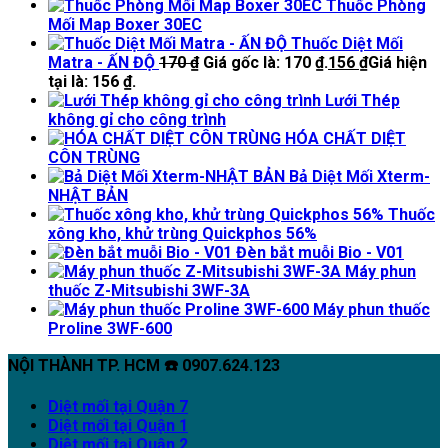
Thuốc Phòng
Mối Map Boxer 30EC
Thuốc Diệt Mối
Matra - ẤN ĐỘ
170
₫
Giá gốc là: 170 ₫.
156
₫
Giá hiện
tại là: 156 ₫.
Lưới Thép
không gỉ cho công trình
HÓA CHẤT DIỆT
CÔN TRÙNG
Bả Diệt Mối Xterm-
NHẬT BẢN
Thuốc
xông kho, khử trùng Quickphos 56%
Đèn bắt muỗi Bio - V01
Máy phun
thuốc Z-Mitsubishi 3WF-3A
Máy phun thuốc
Proline 3WF-600
NỘI THÀNH TP. HCM ☎️ 0907.624.123
Diệt mối tại Quận 7
Diệt mối tại Quận 1
Diệt mối tại Quận 2