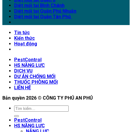
Diệt mối tại Bình Chánh
Diệt mối tại Quận Phú Nhuận
Diệt mối tại Quận Tân Phú
Tin tức
Kiến thức
Hoạt động
PestControl
HS NĂNG LỰC
DỊCH VỤ
DỰ ÁN CHỐNG MỐI
THUỐC PHÒNG MỐI
LIÊN HỆ
Bản quyền 2026 ©
CÔNG TY PHÚ AN PHÚ
PestControl
HS NĂNG LỰC
NĂNG LỰC