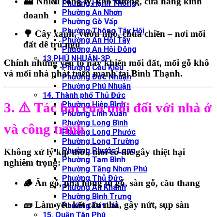
🏭 Nhiều công ty, kho xưởng, cửa hàng kinh
Phường Hạnh Thông
Phường An Nhơn
doanh
Phường Gò Vấp
Phường Thông Tây Hội
🌳 Cây xanh, vườn nhỏ, chùa chiền – nơi mối
Phường An Hội Tây
đất dễ trú ngụ
Phường An Hội Đông
13.PHÚ NHUẬN-3P
Chính những yếu tố này khiến
mối đất, mối gỗ khô
Phường Cầu Kiệu
và mối nhà
phát triển mạnh tại Bình Thạnh.
Phường Đức Nhuận
Phường Phú Nhuận
14. Thành phố Thủ Đức
Phường Hiệp Bình
3. ⚠️ Tác hại của mối đối với nhà ở
Phường Linh Xuân
Phường Long Bình
và công trình
Phường Long Phước
Phường Long Trường
Phường Phước Long
Không xử lý kịp thời, mối có thể gây thiệt hại
Phường Tam Bình
nghiêm trọng:
Phường Tăng Nhơn Phú
Phường Thủ Đức
🪵 Ăn gỗ, phá hỏng tủ gỗ, sàn gỗ, cầu thang
Phường An Khánh
Phường Bình Trưng
🧱 Làm yếu kết cấu nhà, gây nứt, sụp sàn
Phường Cát Lái
15. Quận Tân Phú