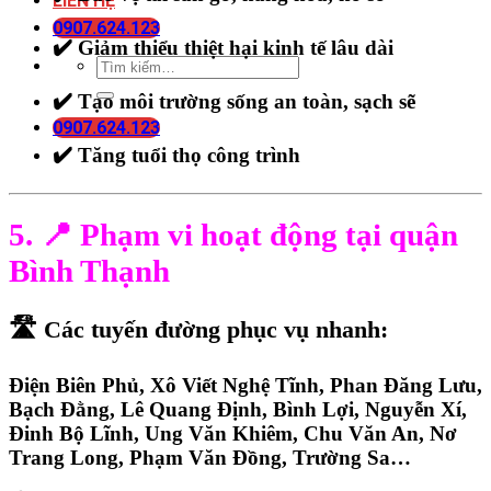
LIÊN HỆ
0907.624.123
✔️ Giảm thiểu thiệt hại kinh tế lâu dài
✔️ Tạo môi trường sống an toàn, sạch sẽ
0907.624.123
✔️ Tăng tuổi thọ công trình
5. 📍 Phạm vi hoạt động tại quận
Bình Thạnh
🛣️ Các tuyến đường phục vụ nhanh:
Điện Biên Phủ, Xô Viết Nghệ Tĩnh, Phan Đăng Lưu,
Bạch Đằng, Lê Quang Định, Bình Lợi, Nguyễn Xí,
Đinh Bộ Lĩnh, Ung Văn Khiêm, Chu Văn An, Nơ
Trang Long, Phạm Văn Đồng, Trường Sa…