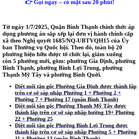
👉 Gọi ngay – có mặt sau 20 phút!
Từ ngày 1/7/2025, Quận Bình Thạnh chính thức áp
dụng phương án sắp xếp lại đơn vị hành chính cấp
xã theo Nghị quyết 1685/NQ-UBTVQH15 của Ủy
ban Thường vụ Quốc hội. Theo đó, toàn bộ 20
phường hiện hữu được tổ chức lại, giảm xuống
còn
5 phường mới, gồm: phường Gia Định, phường
Bình Thạnh, phường Bình Lợi Trung, phường
Thạnh Mỹ Tây và phường Bình Quới.
Diệt mối tận gốc Phường Gia Định
được thành lập
trên cơ sở sáp nhập Phường 1 + Phường 2 +
Phường 7 + Phường 17 (quận Bình Thạnh)
Diệt mối tận gốc Phường Thạnh Mỹ Tây
được
thành lập trên cơ sở sáp nhập hường 19+ Phường
22 + Phường 25
Diệt mối tận gốc Phường Bình Lợi Trung
được
thành lập trên cơ sở sáp nhập Phường 5 + Phường
11 + Phường 13 (quận Bình Thạnh)