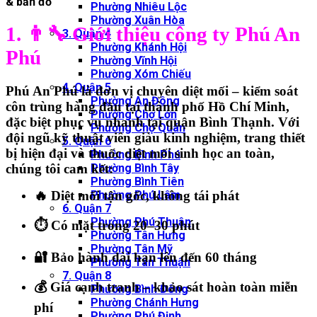
Phường Nhiêu Lộc
Phường Xuân Hòa
1. 👨‍🔧 Giới thiệu công ty Phú An
3. Quận 4
Phường Khánh Hội
Phú
Phường Vĩnh Hội
Phường Xóm Chiếu
4. Quận 5
Phú An Phú là đơn vị chuyên diệt mối – kiểm soát
Phường An Đông
côn trùng hàng đầu tại thành phố Hồ Chí Minh,
Phường Chợ Lớn
đặc biệt phục vụ nhanh tại quận Bình Thạnh. Với
Phường Chợ Quán
đội ngũ kỹ thuật viên giàu kinh nghiệm, trang thiết
5. Quận 6
bị hiện đại và thuốc diệt mối sinh học an toàn,
Phường Bình Phú
chúng tôi cam kết:
Phường Bình Tây
Phường Bình Tiên
🔥 Diệt mối tận gốc, không tái phát
Phường Phú Lâm
6. Quận 7
Phường Phú Thuận
⏱️ Có mặt trong 20–30 phút
Phường Tân Hưng
Phường Tân Mỹ
🔐 Bảo hành dài hạn lên đến 60 tháng
Phường Tân Thuận
7. Quận 8
💰 Giá cạnh tranh – khảo sát hoàn toàn miễn
Phường Bình Đông
Phường Chánh Hưng
phí
Phường Phú Định