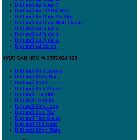
Diệt mối tại Quận 3
Diệt mối tại TP.Thủ Đức
Diệt mối tại Quận Gò Vấp
Diệt mối tại Quận Bình Thạnh
Diệt mối tại Quận 5
Diệt mối tại Quận 4
Diệt mối tại Quận 6
Diệt mối tại Củ Chi
KVỰC GẦN HCM ☎️ 0907.624.123
Diệt mối Bình Dương
Diệt mối Đồng Nai
Diệt mối BRVT
Diệt mối Bình Phước
Diệt mối Trà Vinh
Diệt mối Long An
Diệt mối Vĩnh Long
Diệt mối Cần Thơ
Diệt mối Tiền Giang
Diệt mối Phú Quốc
Diệt mối Đồng Tháp