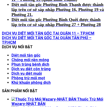
Diệt mối tận gốc Phường Bình Thạnh
được thành
lập trên cơ sở sáp nhập Phường 16, Phường 19 và
Phường 21.
Diệt mối tận gốc Phường Bình Quới
được thành
lập trên cơ sở sáp nhập Phường 27 + Phường 28
DỊCH VỤ DIỆT MỐI TẬN GỐC TẠI QUẬN 11 – TP.HCM
DỊCH VỤ DIỆT MỐI TẬN GỐC TẠI QUẬN TÂN PHÚ –
TP.HCM
DỊCH VỤ NỔI BẬT
Diệt mối tận gốc
Chống mối nền móng
Phun trùng bệnh dịch
Dịch vụ diệt côn trùng
Dịch vụ diệt muỗi
Phòng trừ mối mọt
Khử khuẩn phòng dịch
SẢN PHẨM NỔI BẬT
Thuốc Trừ Mối
Wazary-NHẬT BẢN