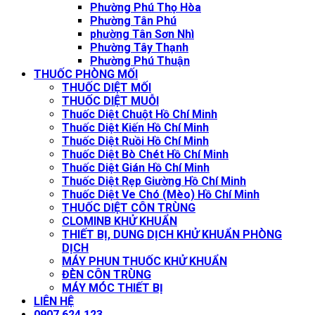
Phường Phú Thọ Hòa
Phường Tân Phú
phường Tân Sơn Nhì
Phường Tây Thạnh
Phường Phú Thuận
THUỐC PHÒNG MỐI
THUỐC DIỆT MỐI
THUỐC DIỆT MUỖI
Thuốc Diệt Chuột Hồ Chí Minh
Thuốc Diệt Kiến Hồ Chí Minh
Thuốc Diệt Ruồi Hồ Chí Minh
Thuốc Diệt Bò Chét Hồ Chí Minh
Thuốc Diệt Gián Hồ Chí Minh
Thuốc Diệt Rẹp Giường Hồ Chí Minh
Thuốc Diệt Ve Chó (Mèo) Hồ Chí Minh
THUỐC DIỆT CÔN TRÙNG
CLOMINB KHỬ KHUẨN
THIẾT BỊ, DUNG DỊCH KHỬ KHUẨN PHÒNG
DỊCH
MÁY PHUN THUỐC KHỬ KHUẨN
ĐÈN CÔN TRÙNG
MÁY MÓC THIẾT BỊ
LIÊN HỆ
0907.624.123