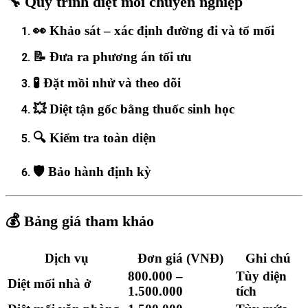
🔧 Quy trình diệt mối chuyên nghiệp
👀 Khảo sát – xác định đường đi và tổ mối
📝 Đưa ra phương án tối ưu
🧪 Đặt mồi nhử và theo dõi
💥 Diệt tận gốc bằng thuốc sinh học
🔍 Kiểm tra toàn diện
🛡️ Bảo hành định kỳ
💰 Bảng giá tham khảo
Dịch vụ
Đơn giá (VNĐ)
Ghi chú
800.000 –
Tùy diện
Diệt mối nhà ở
1.500.000
tích