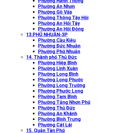
Phường Hạnh Thông
Phường An Nhơn
Phường Gò Vấp
Phường Thông Tây Hội
Phường An Hội Tây
Phường An Hội Đông
13.PHÚ NHUẬN-3P
Phường Cầu Kiệu
Phường Đức Nhuận
Phường Phú Nhuận
14. Thành phố Thủ Đức
Phường Hiệp Bình
Phường Linh Xuân
Phường Long Bình
Phường Long Phước
Phường Long Trường
Phường Phước Long
Phường Tam Bình
Phường Tăng Nhơn Phú
Phường Thủ Đức
Phường An Khánh
Phường Bình Trưng
Phường Cát Lái
15. Quận Tân Phú