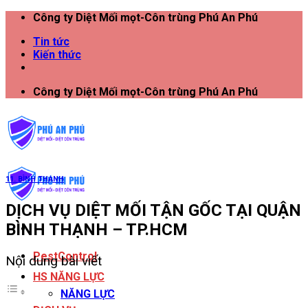
Công ty Diệt Mối mọt-Côn trùng Phú An Phú
Tin tức
Kiến thức
Công ty Diệt Mối mọt-Côn trùng Phú An Phú
11. BÌNH THẠNH
DỊCH VỤ DIỆT MỐI TẬN GỐC TẠI QUẬN
BÌNH THẠNH – TP.HCM
PestControl
Nội dung bài viết
HS NĂNG LỰC
NĂNG LỰC