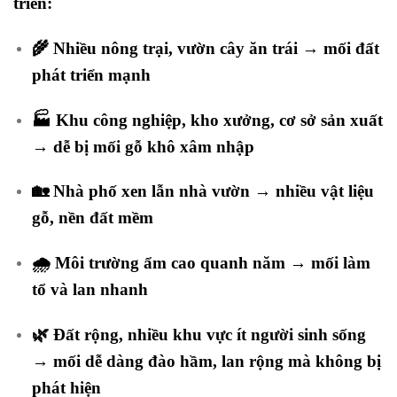
triển:
🌾
Nhiều nông trại, vườn cây ăn trái
→ mối đất
phát triển mạnh
🏭
Khu công nghiệp, kho xưởng, cơ sở sản xuất
→ dễ bị mối gỗ khô xâm nhập
🏡
Nhà phố xen lẫn nhà vườn
→ nhiều vật liệu
gỗ, nền đất mềm
🌧️
Môi trường ẩm cao quanh năm
→ mối làm
tổ và lan nhanh
🌿
Đất rộng, nhiều khu vực ít người sinh sống
→ mối dễ dàng đào hầm, lan rộng mà không bị
phát hiện