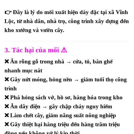
👉 Đây là lý do mối xuất hiện dày đặc tại xã Vĩnh
Lộc, từ nhà dân, nhà trọ, công trình xây dựng đến
kho xưởng và vườn cây.
3. Tác hại của mối ⚠️
❌ Ăn rỗng gỗ trong nhà → cửa, tủ, bàn ghế
nhanh mục nát
❌ Gây nứt móng, hỏng nền → giảm tuổi thọ công
trình
❌ Phá hỏng sách vở, hồ sơ, hàng hóa trong kho
❌ Ăn dây điện → gây chập cháy nguy hiểm
❌ Làm chết cây, giảm năng suất nông nghiệp
❌ Gây thiệt hại hàng triệu đến hàng trăm triệu
đồng nếu không xử lý kịp thời