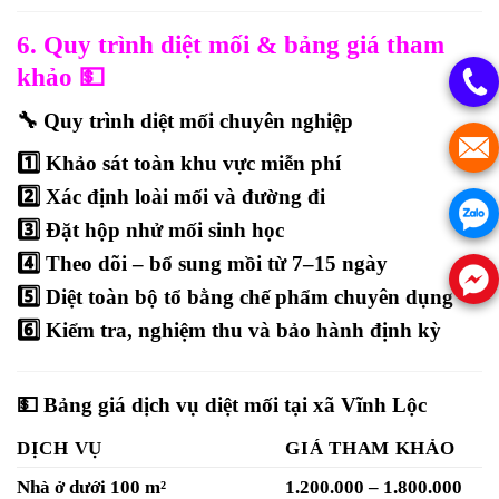
6. Quy trình diệt mối & bảng giá tham
khảo 💵
🔧
Quy trình diệt mối chuyên nghiệp
1️⃣ Khảo sát toàn khu vực miễn phí
2️⃣ Xác định loài mối và đường đi
3️⃣ Đặt hộp nhử mối sinh học
4️⃣ Theo dõi – bổ sung mồi từ 7–15 ngày
5️⃣ Diệt toàn bộ tổ bằng chế phẩm chuyên dụng
6️⃣ Kiểm tra, nghiệm thu và bảo hành định kỳ
💵
Bảng giá dịch vụ diệt mối tại xã Vĩnh Lộc
DỊCH VỤ
GIÁ THAM KHẢO
Nhà ở dưới 100 m²
1.200.000 – 1.800.000