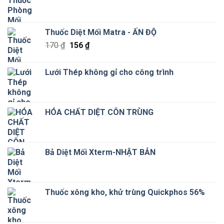
Thuốc Diệt Mối Matra - ẤN ĐỘ
Giá
Giá
170
₫
156
₫
gốc
hiện
là:
tại
Lưới Thép không gỉ cho công trình
170 ₫.
là:
156 ₫.
HÓA CHẤT DIỆT CÔN TRÙNG
Bả Diệt Mối Xterm-NHẬT BẢN
Thuốc xông kho, khử trùng Quickphos 56%