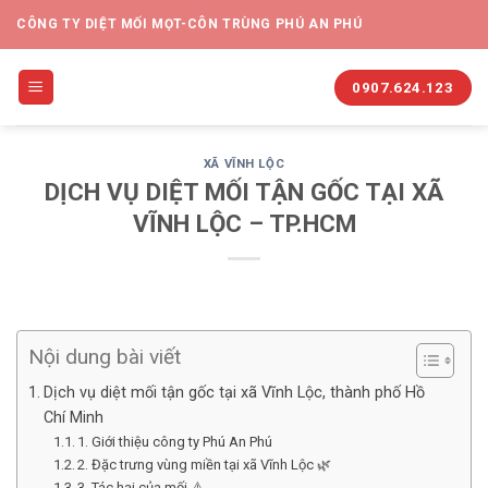
CÔNG TY DIỆT MỐI MỌT-CÔN TRÙNG PHÚ AN PHÚ
0907.624.123
XÃ VĨNH LỘC
DỊCH VỤ DIỆT MỐI TẬN GỐC TẠI XÃ
VĨNH LỘC – TP.HCM
Nội dung bài viết
Dịch vụ diệt mối tận gốc tại xã Vĩnh Lộc, thành phố Hồ
Chí Minh
1. Giới thiệu công ty Phú An Phú
2. Đặc trưng vùng miền tại xã Vĩnh Lộc 🌿
3. Tác hại của mối ⚠️