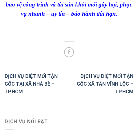
bảo vệ công trình và tài sản khỏi mối gây hại, phục
vụ nhanh – uy tín – bảo hành dài hạn.
DỊCH VỤ DIỆT MỐI TẬN
DỊCH VỤ DIỆT MỐI TẬN
GỐC TẠI XÃ NHÀ BÈ –
GỐC XÃ TÂN VĨNH LỘC –
TP.HCM
TP.HCM
DỊCH VỤ NỔI BẬT