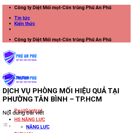
Công ty Diệt Mối mọt-Côn trùng Phú An Phú
Tin tức
Kiến thức
Công ty Diệt Mối mọt-Côn trùng Phú An Phú
Phường Tân Bình
DỊCH VỤ PHÒNG MỐI HIỆU QUẢ TẠI
PHƯỜNG TÂN BÌNH – TP.HCM
PestControl
Nội dung bài viết
HS NĂNG LỰC
NĂNG LỰC