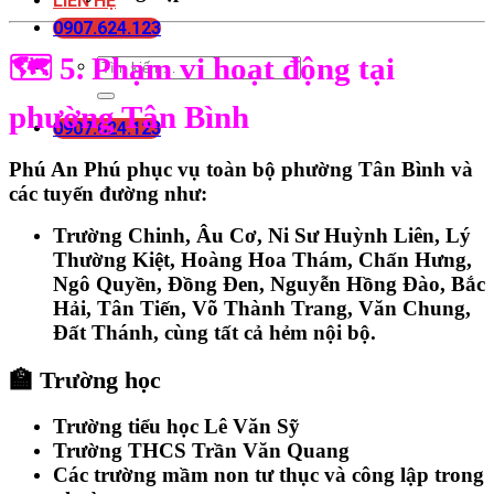
LIÊN HỆ
0907.624.123
🗺️ 5. Phạm vi hoạt động tại
phường Tân Bình
0907.624.123
Phú An Phú phục vụ toàn bộ
phường Tân Bình
và
các tuyến đường như:
Trường Chinh, Âu Cơ, Ni Sư Huỳnh Liên, Lý
Thường Kiệt, Hoàng Hoa Thám, Chấn Hưng,
Ngô Quyền, Đồng Đen, Nguyễn Hồng Đào, Bắc
Hải, Tân Tiến, Võ Thành Trang, Văn Chung,
Đất Thánh
, cùng tất cả hẻm nội bộ.
🏫 Trường học
Trường tiểu học Lê Văn Sỹ
Trường THCS Trần Văn Quang
Các trường mầm non tư thục và công lập trong