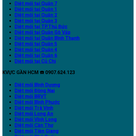
Diệt mối tại Quận 7
Diệt mối tại Quận 1
Diệt mối tại Quận 2
Diệt mối tại Quận 3
Diệt mối tại TP.Thủ Đức
Diệt mối tại Quận Gò Vấp
Diệt mối tại Quận Bình Thạnh
Diệt mối tại Quận 5
Diệt mối tại Quận 4
Diệt mối tại Quận 6
Diệt mối tại Củ Chi
KVỰC GẦN HCM ☎️ 0907.624.123
Diệt mối Bình Dương
Diệt mối Đồng Nai
Diệt mối BRVT
Diệt mối Bình Phước
Diệt mối Trà Vinh
Diệt mối Long An
Diệt mối Vĩnh Long
Diệt mối Cần Thơ
Diệt mối Tiền Giang