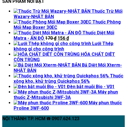
SẢN PHẨM NỔI BẬT
Thuốc Trừ Mối
Wazary-NHẬT BẢN
Thuốc Phòng
Mối Map Boxer 30EC
Thuốc Diệt Mối
Giá
Giá
Matra - ẤN ĐỘ
170
₫
156
₫
gốc
hiện
Lưới Thép
là:
tại
không gỉ cho công trình
170 ₫.
là:
HÓA CHẤT DIỆT
156 ₫.
CÔN TRÙNG
Bả Diệt Mối Xterm-
NHẬT BẢN
Thuốc
xông kho, khử trùng Quickphos 56%
Đèn bắt muỗi Bio - V01
Máy phun
thuốc Z-Mitsubishi 3WF-3A
Máy phun thuốc
Proline 3WF-600
NỘI THÀNH TP. HCM ☎️ 0907.624.123