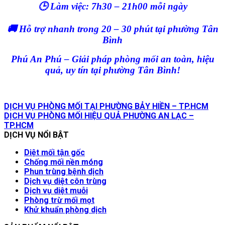
🕒 Làm việc: 7h30 – 21h00 mỗi ngày
🚚 Hỗ trợ nhanh trong 20 – 30 phút tại phường Tân
Bình
Phú An Phú – Giải pháp phòng mối an toàn, hiệu
quả, uy tín tại phường Tân Bình!
DỊCH VỤ PHÒNG MỐI TẠI PHƯỜNG BẢY HIỀN – TP.HCM
DỊCH VỤ PHÒNG MỐI HIỆU QUẢ PHƯỜNG AN LẠC –
TP.HCM
DỊCH VỤ NỔI BẬT
Diệt mối tận gốc
Chống mối nền móng
Phun trùng bệnh dịch
Dịch vụ diệt côn trùng
Dịch vụ diệt muỗi
Phòng trừ mối mọt
Khử khuẩn phòng dịch