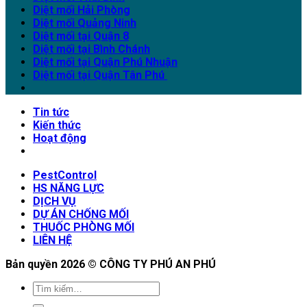
Diệt mối Hải Phòng
Diệt mối Quảng Ninh
Diệt mối tại Quận 8
Diệt mối tại Bình Chánh
Diệt mối tại Quận Phú Nhuận
Diệt mối tại Quận Tân Phú
Tin tức
Kiến thức
Hoạt động
PestControl
HS NĂNG LỰC
DỊCH VỤ
DỰ ÁN CHỐNG MỐI
THUỐC PHÒNG MỐI
LIÊN HỆ
Bản quyền 2026 ©
CÔNG TY PHÚ AN PHÚ