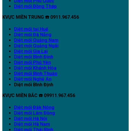
Diệt mối Phú Quốc
Diệt mối Đồng Tháp
KVỰC MIỀN TRUNG ☎️ 0911.967.456
Diệt mối tại Huế
Diệt mối Đà Nẵng
Diệt mối Quảng Nam
Diệt mối Quảng Ngãi
Diệt mối Gia Lai
Diệt mối Bình Định
Diệt mối Phú Yên
Diệt mối Khánh Hòa
Diệt mối Bình Thuận
Diệt mối Nghệ An
Diệt mối Bình Định
KVỰC MIỀN BẮC ☎️ 09911.967.456
Diệt mối Đăk Nông
Diệt mối Lâm Đồng
Diệt mối Hà Nội
Diệt mối Hà Nam
Diệt mối Thái Bình