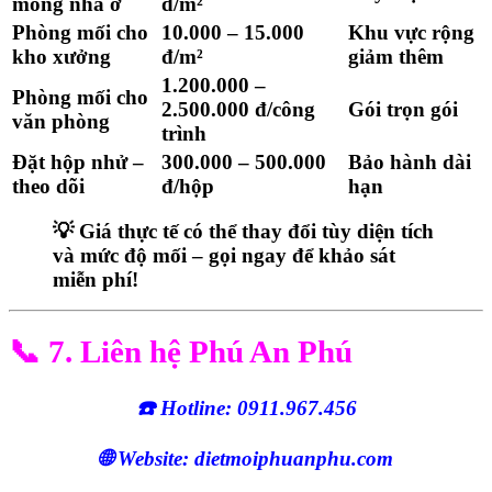
móng nhà ở
đ/m²
Phòng mối cho
10.000 – 15.000
Khu vực rộng
kho xưởng
đ/m²
giảm thêm
1.200.000 –
Phòng mối cho
2.500.000 đ/công
Gói trọn gói
văn phòng
trình
Đặt hộp nhử –
300.000 – 500.000
Bảo hành dài
theo dõi
đ/hộp
hạn
💡
Giá thực tế có thể thay đổi tùy diện tích
và mức độ mối – gọi ngay để khảo sát
miễn phí!
📞 7. Liên hệ Phú An Phú
☎️ Hotline: 0911.967.456
🌐 Website: dietmoiphuanphu.com