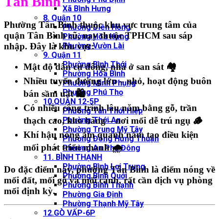
Tân Bình
Xã Bình Hưng
8. Quận 10
Phường
Tân Bình
thuộc khu vực trung tâm của
Phường Diên Hồng
quận Tân Bình cũ, nay thuộc TPHCM sau sáp
Phường Hòa Hưng
nhập. Đây là khu vực:
Phường Vườn Lài
9. Quận 11
Phường Bình Thới
Mật độ dân cư đông, nhà ở san sát 🏘️
Phường Hòa Bình
Nhiều tuyến đường lớn – nhỏ, hoạt động buôn
Phường Minh Phụng
Phường Phú Thọ
bán sầm uất 🛍️
10.QUẬN 12-5P
Có nhiều công trình lâu năm bằng gỗ, trần
Phường Tân Thới Hiệp
thạch cao, kho hàng – nơi mối dễ trú ngụ 🪵
Phường Thới An
Phường Trung Mỹ Tây
Khí hậu nóng ẩm quanh năm tạo điều kiện
Phường Đông Hưng Thuận
mối phát triển nhanh 🌧️
Phường An Phú Đông
11. BÌNH THẠNH
Phường Bình Lợi Trung
Do đặc điểm này,
phường Tân Bình là điểm nóng về
Phường Bình Quới
mối đất, mối gỗ và mối cánh
, rất cần dịch vụ phòng
Phường Bình Thạnh
mối định kỳ.
Phường Gia Định
Phường Thạnh Mỹ Tây
12.GÒ VẤP-6P