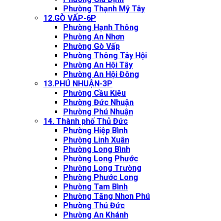
Phường Thạnh Mỹ Tây
12.GÒ VẤP-6P
Phường Hạnh Thông
Phường An Nhơn
Phường Gò Vấp
Phường Thông Tây Hội
Phường An Hội Tây
Phường An Hội Đông
13.PHÚ NHUẬN-3P
Phường Cầu Kiệu
Phường Đức Nhuận
Phường Phú Nhuận
14. Thành phố Thủ Đức
Phường Hiệp Bình
Phường Linh Xuân
Phường Long Bình
Phường Long Phước
Phường Long Trường
Phường Phước Long
Phường Tam Bình
Phường Tăng Nhơn Phú
Phường Thủ Đức
Phường An Khánh