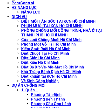
PestControl
HS NĂNG LỰC
NĂNG LỰC
DỊCH VỤ
DIỆT MỐI TẬN GỐC TẠI KCN HỒ CHÍ MINH
PHUN MUỖI TẠI KCN HỒ CHÍ MINH
PHÒNG CHỐNG MỐI CÔNG TRÌNH, NHÀ Ở TẠI
THÀNH PHỐ HỒ CHÍ MINH
Cửa Lưới Chống Muỗi Hồ Chí Minh
Phòng Mọt Gỗ Tại Hồ Chí Minh
Kiểm Soát Ruồi Hồ Chí Minh
Diệt Chuột Tại Hồ Chí Minh
Diệt Gián Hồ Chí Minh
Diệt Kiến Hồ Chí Minh
Diệt Bọ Xít-Ve-Mò-Mạt Hồ Chí Minh
Khử Trùng Bệnh Dịch Hồ Chí Minh
Diệt khuẩn tại KCN Hồ Chí Minh
Vệ Sinh Công Nghiệp
DỰ ÁN CHỐNG MỐI
1. Quận 1
Phường Tân Định
Phường Bến Thành
Phường Cầu Ông Lãnh