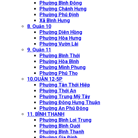
Phường Bình Đông
Phường Chánh Hưng
Phường Phú Định
Xã Bình Hưng
8. Quận 10
Phường Diên Hồng
Phường Hòa Hưng
Phường Vườn Lài
9. Quận 11
Phường Bình Thới
Phường Hòa Bình
Phường Minh Phụng
Phường Phú Thọ
10.QUẬN 12-5P
Phường Tân Thới Hiệp
Phường Thới An
Phường Trung Mỹ Tây
Phường Đông Hưng Thuận
Phường An Phú Đông
11. BÌNH THẠNH
Phường Bình Lợi Trung
Phường Bình Quới
Phường Bình Thạnh
Phường Gia Định