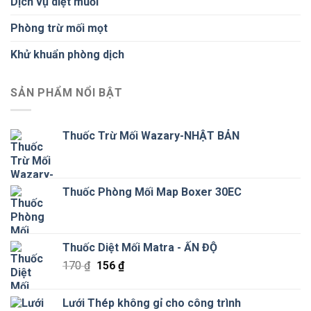
Dịch vụ diệt muỗi
Phòng trừ mối mọt
Khử khuẩn phòng dịch
SẢN PHẨM NỔI BẬT
Thuốc Trừ Mối Wazary-NHẬT BẢN
Thuốc Phòng Mối Map Boxer 30EC
Thuốc Diệt Mối Matra - ẤN ĐỘ
Giá
Giá
170
₫
156
₫
gốc
hiện
là:
tại
Lưới Thép không gỉ cho công trình
170 ₫.
là: