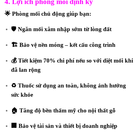
4. Lợi ích phòng mối định kỳ
🌟 Phòng mối chủ động giúp bạn:
🛡️ Ngăn mối xâm nhập sớm từ lòng đất
🏗️ Bảo vệ nền móng – kết cấu công trình
💰 Tiết kiệm 70% chi phí nếu so với diệt mối khi
đã lan rộng
♻️ Thuốc sử dụng an toàn, không ảnh hưởng
sức khỏe
🏠 Tăng độ bền thẩm mỹ cho nội thất gỗ
🏢 Bảo vệ tài sản và thiết bị doanh nghiệp