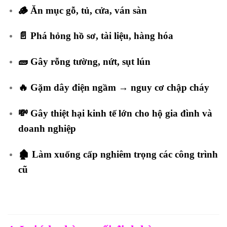
🪵 Ăn mục gỗ, tủ, cửa, ván sàn
📄 Phá hỏng hồ sơ, tài liệu, hàng hóa
🧱 Gây rỗng tường, nứt, sụt lún
🔥 Gặm dây điện ngầm → nguy cơ chập cháy
💸 Gây thiệt hại kinh tế lớn cho hộ gia đình và
doanh nghiệp
🏚️ Làm xuống cấp nghiêm trọng các công trình
cũ