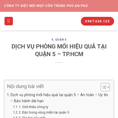
CÔNG TY DIỆT MỐI MỌT-CÔN TRÙNG PHÚ AN PHÚ
0907.624.123
4. QUẬN 5
DỊCH VỤ PHÒNG MỐI HIỆU QUẢ TẠI
QUẬN 5 – TP.HCM
Nội dung bài viết
Dịch vụ phòng mối hiệu quả tại quận 5 – An toàn – Uy tín
– Bảo hành dài hạn
1. Giới thiệu công ty
2. Đặc trưng vùng miền tại quận 5
3. Tác hại của mối