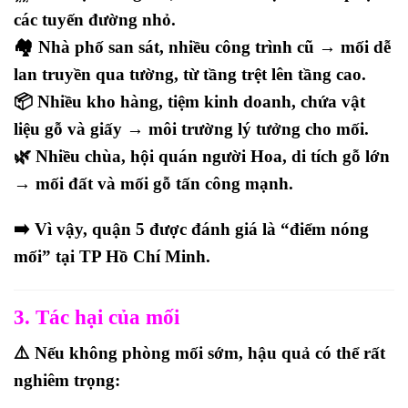
các tuyến đường nhỏ.
🏘️
Nhà phố san sát
, nhiều công trình cũ → mối dễ
lan truyền qua tường, từ tầng trệt lên tầng cao.
📦
Nhiều kho hàng, tiệm kinh doanh
, chứa vật
liệu gỗ và giấy → môi trường lý tưởng cho mối.
🌿
Nhiều chùa, hội quán người Hoa, di tích gỗ lớn
→ mối đất và mối gỗ tấn công mạnh.
➡️ Vì vậy, quận 5 được đánh giá là
“điểm nóng
mối”
tại TP Hồ Chí Minh.
3. Tác hại của mối
⚠️ Nếu không phòng mối sớm, hậu quả có thể rất
nghiêm trọng: