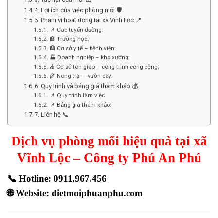
4. Lợi ích của việc phòng mối 🛡️
5. Phạm vi hoạt động tại xã Vĩnh Lộc 📍
📌 Các tuyến đường:
🏫 Trường học:
🏥 Cơ sở y tế – bệnh viện:
🏭 Doanh nghiệp – kho xưởng:
⛪ Cơ sở tôn giáo – công trình công cộng:
🌾 Nông trại – vườn cây:
6. Quy trình và bảng giá tham khảo 💰
📌 Quy trình làm việc
📌 Bảng giá tham khảo:
7. Liên hệ 📞
Dịch vụ phòng mối hiệu quả tại xã
Vĩnh Lộc – Công ty Phú An Phú
📞
Hotline: 0911.967.456
🌐
Website: dietmoiphuanphu.com