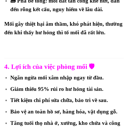
🧱
Phá bê tông
: mối đất tấn công khe nứt, dẫn
đến rỗng kết cấu, nguy hiểm về lâu dài.
Mối gây thiệt hại âm thầm, khó phát hiện, thường
đến khi thấy hư hỏng thì tổ mối đã rất lớn.
4. Lợi ích của việc phòng mối 🛡️
Ngăn ngừa mối xâm nhập ngay từ đầu.
Giảm thiểu 95% rủi ro hư hỏng tài sản.
Tiết kiệm chi phí sửa chữa, bảo trì về sau.
Bảo vệ an toàn hồ sơ, hàng hóa, vật dụng gỗ.
Tăng tuổi thọ nhà ở, xưởng, kho chứa và công