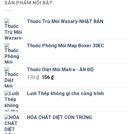
SẢN PHẨM NỔI BẬT
Thuốc Trừ Mối Wazary-NHẬT BẢN
Thuốc Phòng Mối Map Boxer 30EC
Thuốc Diệt Mối Matra - ẤN ĐỘ
Giá
Giá
170
₫
156
₫
gốc
hiện
là:
tại
Lưới Thép không gỉ cho công trình
170 ₫.
là:
156 ₫.
HÓA CHẤT DIỆT CÔN TRÙNG