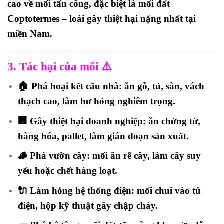
cao về mối tấn công
, đặc biệt là mối đất
Coptotermes – loài gây thiệt hại nặng nhất tại
miền Nam.
3. Tác hại của mối ⚠️
🏠
Phá hoại kết cấu nhà
: ăn gỗ, tủ, sàn, vách
thạch cao, làm hư hỏng nghiêm trọng.
🏢
Gây thiệt hại doanh nghiệp
: ăn chứng từ,
hàng hóa, pallet, làm gián đoạn sản xuất.
🪵
Phá vườn cây
: mối ăn rễ cây, làm cây suy
yếu hoặc chết hàng loạt.
🔌
Làm hỏng hệ thống điện
: mối chui vào tủ
điện, hộp kỹ thuật gây chập cháy.