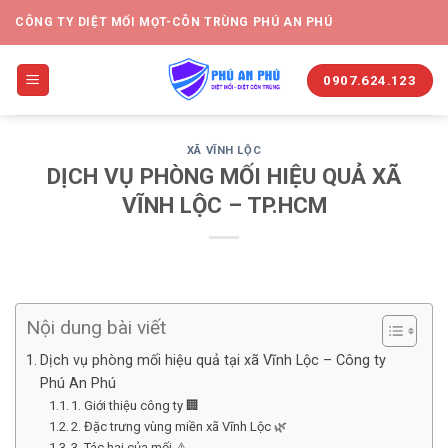
CÔNG TY DIỆT MỐI MỌT-CÔN TRÙNG PHÚ AN PHÚ
0907.624.123
XÃ VĨNH LỘC
DỊCH VỤ PHÒNG MỐI HIỆU QUẢ XÃ
VĨNH LỘC – TP.HCM
Nội dung bài viết
Dịch vụ phòng mối hiệu quả tại xã Vĩnh Lộc – Công ty
Phú An Phú
1. Giới thiệu công ty 🏢
2. Đặc trưng vùng miền xã Vĩnh Lộc 🌿
3. Tác hại của mối ⚠️