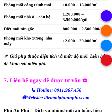
Phòng mối công trình mới
10.000 – 18.000/m²
1.200.000 –
Phòng mối nhà ở – căn hộ
3.500.000/gói
Diệt mối tận gốc
800.000 – 2.500.000/tổ
Phòng mối kho xưởng, nhà
12.000 – 20.000/m²
máy
📌
Giá phụ thuộc diện tích và mức độ mối. Liên hệ
để khảo sát miễn phí.
7. Liên hệ ngay để được tư vấn ☎️
📞
Hotline: 0911.967.456
🌐
Website: dietmoiphuanphu.com
Phú An Phú
– Dịch vụ phòng mối
an toàn, hiệu