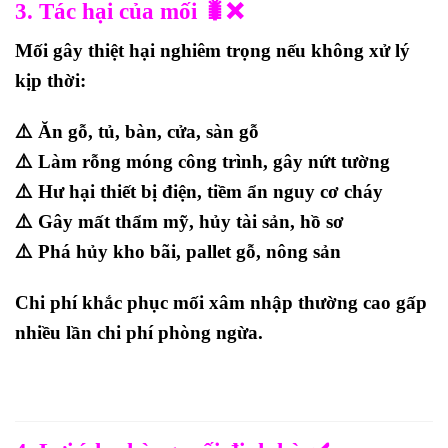
3. Tác hại của mối 🐛❌
Mối gây thiệt hại nghiêm trọng nếu không xử lý
kịp thời:
⚠️ Ăn gỗ, tủ, bàn, cửa, sàn gỗ
⚠️ Làm rỗng móng công trình, gây nứt tường
⚠️ Hư hại thiết bị điện, tiềm ẩn nguy cơ cháy
⚠️ Gây mất thẩm mỹ, hủy tài sản, hồ sơ
⚠️ Phá hủy kho bãi, pallet gỗ, nông sản
Chi phí khắc phục mối xâm nhập thường
cao gấp
nhiều lần chi phí phòng ngừa
.