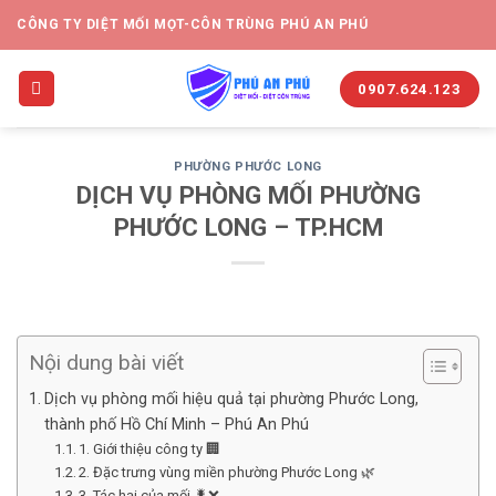
CÔNG TY DIỆT MỐI MỌT-CÔN TRÙNG PHÚ AN PHÚ
0907.624.123
PHƯỜNG PHƯỚC LONG
DỊCH VỤ PHÒNG MỐI PHƯỜNG
PHƯỚC LONG – TP.HCM
Nội dung bài viết
Dịch vụ phòng mối hiệu quả tại phường Phước Long,
thành phố Hồ Chí Minh – Phú An Phú
1. Giới thiệu công ty 🏢
2. Đặc trưng vùng miền phường Phước Long 🌿
3. Tác hại của mối 🐛❌