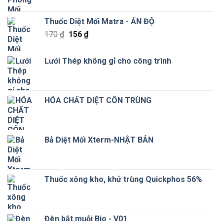
Thuốc Diệt Mối Matra - ẤN ĐỘ
Giá
Giá
170
₫
156
₫
gốc
hiện
là:
tại
Lưới Thép không gỉ cho công trình
170 ₫.
là:
156 ₫.
HÓA CHẤT DIỆT CÔN TRÙNG
Bả Diệt Mối Xterm-NHẬT BẢN
Thuốc xông kho, khử trùng Quickphos 56%
Đèn bắt muỗi Bio - V01