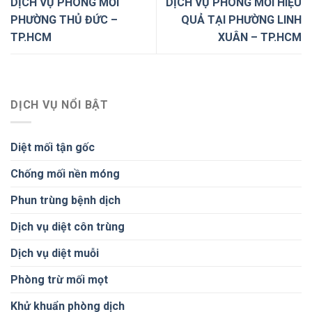
DỊCH VỤ PHÒNG MỐI
DỊCH VỤ PHÒNG MỐI HIỆU
PHƯỜNG THỦ ĐỨC –
QUẢ TẠI PHƯỜNG LINH
TP.HCM
XUÂN – TP.HCM
DỊCH VỤ NỔI BẬT
Diệt mối tận gốc
Chống mối nền móng
Phun trùng bệnh dịch
Dịch vụ diệt côn trùng
Dịch vụ diệt muỗi
Phòng trừ mối mọt
Khử khuẩn phòng dịch