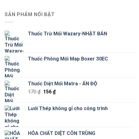
SẢN PHẨM NỔI BẬT
Thuốc Trừ Mối Wazary-NHẬT BẢN
Thuốc Phòng Mối Map Boxer 30EC
Thuốc Diệt Mối Matra - ẤN ĐỘ
Giá
Giá
170
₫
156
₫
gốc
hiện
là:
tại
Lưới Thép không gỉ cho công trình
170 ₫.
là:
156 ₫.
HÓA CHẤT DIỆT CÔN TRÙNG