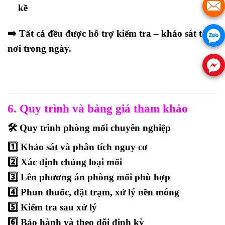
kề
➡️ Tất cả đều được hỗ trợ kiểm tra – khảo sát tận
nơi trong ngày.
6. Quy trình và bảng giá tham khảo
🛠️ Quy trình phòng mối chuyên nghiệp
1️⃣ Khảo sát và phân tích nguy cơ
2️⃣ Xác định chủng loại mối
3️⃣ Lên phương án phòng mối phù hợp
4️⃣ Phun thuốc, đặt trạm, xử lý nền móng
5️⃣ Kiểm tra sau xử lý
6️⃣ Bảo hành và theo dõi định kỳ