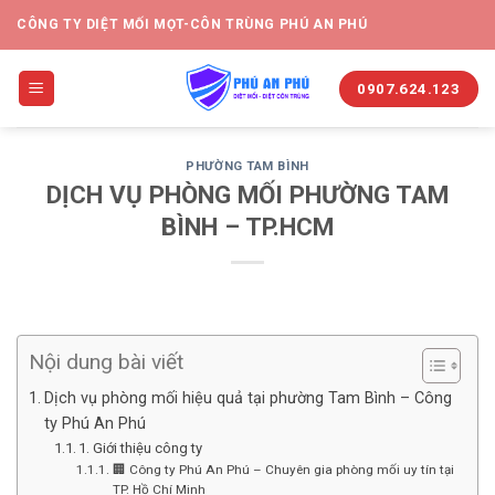
CÔNG TY DIỆT MỐI MỌT-CÔN TRÙNG PHÚ AN PHÚ
0907.624.123
PHƯỜNG TAM BÌNH
DỊCH VỤ PHÒNG MỐI PHƯỜNG TAM
BÌNH – TP.HCM
Nội dung bài viết
Dịch vụ phòng mối hiệu quả tại phường Tam Bình – Công
ty Phú An Phú
1. Giới thiệu công ty
🏢 Công ty Phú An Phú – Chuyên gia phòng mối uy tín tại
TP. Hồ Chí Minh