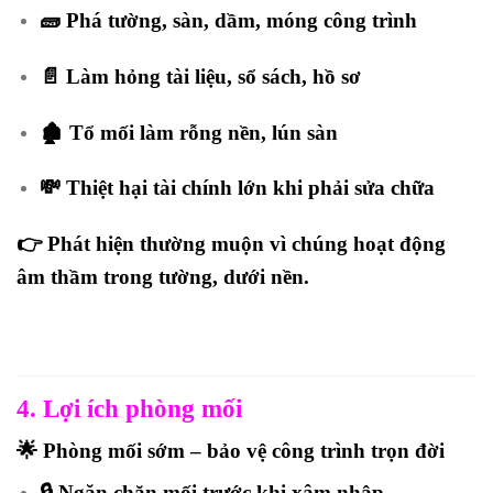
🧱 Phá tường, sàn, dầm, móng công trình
📄 Làm hỏng tài liệu, sổ sách, hồ sơ
🏚️ Tổ mối làm rỗng nền, lún sàn
💸 Thiệt hại tài chính lớn khi phải sửa chữa
👉 Phát hiện thường muộn vì chúng hoạt động
âm thầm trong tường, dưới nền
.
4. Lợi ích phòng mối
🌟 Phòng mối sớm – bảo vệ công trình trọn đời
🔒 Ngăn chặn mối trước khi xâm nhập