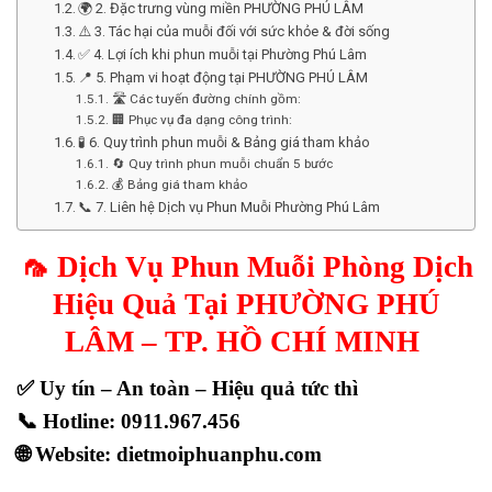
🌍 2. Đặc trưng vùng miền PHƯỜNG PHÚ LÂM
⚠️ 3. Tác hại của muỗi đối với sức khỏe & đời sống
✅ 4. Lợi ích khi phun muỗi tại Phường Phú Lâm
📍 5. Phạm vi hoạt động tại PHƯỜNG PHÚ LÂM
🛣️ Các tuyến đường chính gồm:
🏢 Phục vụ đa dạng công trình:
🧪 6. Quy trình phun muỗi & Bảng giá tham khảo
🔄 Quy trình phun muỗi chuẩn 5 bước
💰 Bảng giá tham khảo
📞 7. Liên hệ Dịch vụ Phun Muỗi Phường Phú Lâm
🦟
Dịch Vụ Phun Muỗi Phòng Dịch
Hiệu Quả Tại PHƯỜNG PHÚ
LÂM – TP. HỒ CHÍ MINH
✅ Uy tín – An toàn – Hiệu quả tức thì
📞
Hotline: 0911.967.456
🌐
Website: dietmoiphuanphu.com