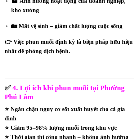
🏭 Ảnh hưởng hoạt động của doanh nghiệp,
kho xưởng
🏡 Mất vệ sinh – giảm chất lượng cuộc sống
👉 Việc
phun muỗi định kỳ
là biện pháp hữu hiệu
nhất để phòng dịch bệnh.
✅
4. Lợi ích khi phun muỗi tại Phường
Phú Lâm
⭐
Ngăn chặn nguy cơ sốt xuất huyết cho cả gia
đình
⭐
Giảm 95–98% lượng muỗi trong khu vực
⭐ Thời gian thi công nhanh – không ảnh hưởng