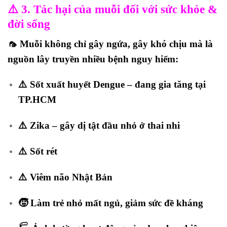
⚠️
3. Tác hại của muỗi đối với sức khỏe &
đời sống
🦟 Muỗi không chỉ gây ngứa, gây khó chịu mà là
nguồn lây truyền nhiều bệnh nguy hiểm:
⚠️
Sốt xuất huyết Dengue
– đang gia tăng tại
TP.HCM
⚠️
Zika
– gây dị tật đầu nhỏ ở thai nhi
⚠️
Sốt rét
⚠️
Viêm não Nhật Bản
🧒 Làm trẻ nhỏ mất ngủ, giảm sức đề kháng