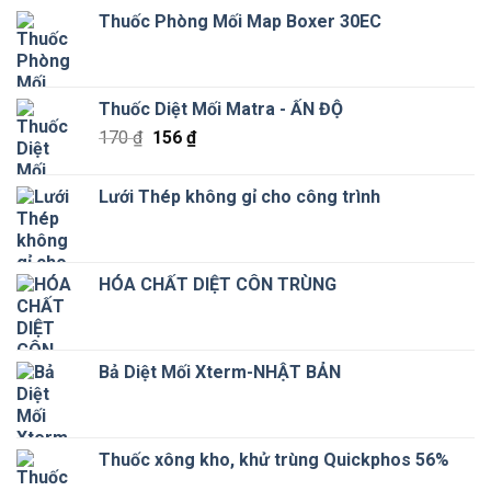
Thuốc Phòng Mối Map Boxer 30EC
Thuốc Diệt Mối Matra - ẤN ĐỘ
Giá
Giá
170
₫
156
₫
gốc
hiện
là:
tại
Lưới Thép không gỉ cho công trình
170 ₫.
là:
156 ₫.
HÓA CHẤT DIỆT CÔN TRÙNG
Bả Diệt Mối Xterm-NHẬT BẢN
Thuốc xông kho, khử trùng Quickphos 56%