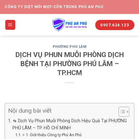
CÔNG TY DIỆT MỐI MỌT-CÔN TRÙNG PHÚ AN PHÚ
0907.624.123
PHƯỜNG PHÚ LÂM
DỊCH VỤ PHUN MUỖI PHÒNG DỊCH
BỆNH TẠI PHƯỜNG PHÚ LÂM –
TP.HCM
Nội dung bài viết
🦟 Dịch Vụ Phun Muỗi Phòng Dịch Hiệu Quả Tại PHƯỜNG
PHÚ LÂM – TP. HỒ CHÍ MINH
⭐ 1. Giới thiệu Công ty Phú An Phú