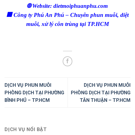
🌐 Website: dietmoiphuanphu.com
🏢 Công ty Phú An Phú – Chuyên phun muỗi, diệt
muỗi, xử lý côn trùng tại TP.HCM
DỊCH VỤ PHUN MUỖI
DỊCH VỤ PHUN MUỖI
PHÒNG DỊCH TẠI PHƯỜNG
PHÒNG DỊCH TẠI PHƯỜNG
BÌNH PHÚ – TP.HCM
TÂN THUẬN – TP.HCM
DỊCH VỤ NỔI BẬT