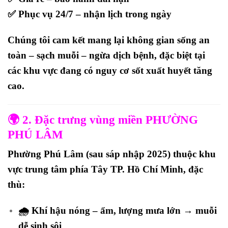
✅ Phục vụ 24/7 – nhận lịch trong ngày
Chúng tôi cam kết mang lại
không gian sống an
toàn – sạch muỗi – ngừa dịch bệnh
, đặc biệt tại
các khu vực đang có nguy cơ sốt xuất huyết tăng
cao.
🌍
2. Đặc trưng vùng miền PHƯỜNG
PHÚ LÂM
Phường
Phú Lâm
(sau sáp nhập 2025) thuộc khu
vực trung tâm phía Tây TP. Hồ Chí Minh, đặc
thù:
🌧️ Khí hậu nóng – ẩm, lượng mưa lớn → muỗi
dễ sinh sôi