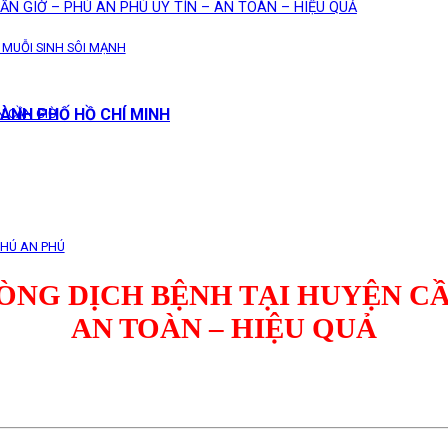
ẦN GIỜ – PHÚ AN PHÚ UY TÍN – AN TOÀN – HIỆU QUẢ
 MUỖI SINH SÔI MẠNH
ÀNH PHỐ HỒ CHÍ MINH
N CẦN GIỜ
 PHÚ AN PHÚ
NG DỊCH BỆNH TẠI HUYỆN CẦN
AN TOÀN – HIỆU QUẢ