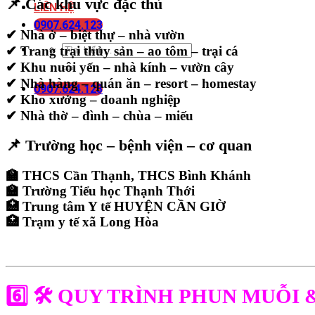
📌 Các khu vực đặc thù
LIÊN HỆ
0907.624.123
✔ Nhà ở – biệt thự – nhà vườn
✔ Trang trại thủy sản – ao tôm – trại cá
✔ Khu nuôi yến – nhà kính – vườn cây
✔ Nhà hàng – quán ăn – resort – homestay
0907.624.123
✔ Kho xưởng – doanh nghiệp
✔ Nhà thờ – đình – chùa – miếu
📌 Trường học – bệnh viện – cơ quan
🏫 THCS Cần Thạnh, THCS Bình Khánh
🏫 Trường Tiểu học Thạnh Thới
🏥 Trung tâm Y tế HUYỆN CẦN GIỜ
🏥 Trạm y tế xã Long Hòa
6️⃣ 🛠
QUY TRÌNH PHUN MUỖI 