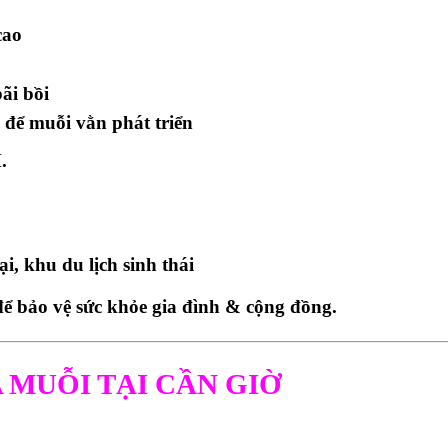
cao
ãi bồi
để muỗi vằn phát triển
.
i, khu du lịch sinh thái
để bảo vệ sức khỏe gia đình & cộng đồng.
 MUỖI TẠI CẦN GIỜ