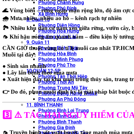
Phường Chánh Hưng
Phường Phú Định
🌊
Vùng biển – rừng ngập mặn rộng lớn
, độ ẩm cực 
Xã Bình Hưng
🌧
Mưa nhiều
, nhiều ao hồ – kênh rạch tự nhiên
8. Quận 10
Phường Diên Hồng
🏞 Nhiều khu dân cư nằm xen giữa rừng, vườn cây, b
Phường Hòa Hưng
🦟 Khí hậu nóng ẩm quanh năm – điều kiện lý tưởng 
Phường Vườn Lài
9. Quận 11
CẦN GIỜ
thuộc vùng có tỉ lệ muỗi cao nhất TP.HCM
Phường Bình Thới
Phường Hòa Bình
Muỗi tại đây:
Phường Minh Phụng
Phường Phú Thọ
● Sinh sản nhanh
10.QUẬN 12-5P
● Lây lan bệnh theo mùa mưa
Phường Tân Thới Hiệp
● Xuất hiện dày tại khu nuôi trồng thủy sản, trang trạ
Phường Thới An
Phường Trung Mỹ Tây
👉 Do đó,
phun muỗi định kỳ
là giải pháp bắt buộc 
Phường Đông Hưng Thuận
Phường An Phú Đông
11. BÌNH THẠNH
Phường Bình Lợi Trung
3️⃣ ⚠️
TÁC HẠI NGUY HIỂM CỦA
Phường Bình Quới
Phường Bình Thạnh
Phường Gia Định
🦟
Truyền bệnh sốt xuất huyết
, tăng mạnh mùa mưa
Phường Thạnh Mỹ Tây