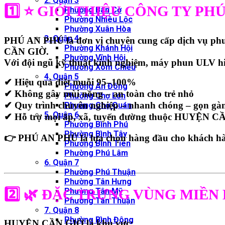
2. Quận 3
1️⃣ ⭐ GIỚI THIỆU CÔNG TY PH
Phường Bàn Cờ
Phường Nhiêu Lộc
Phường Xuân Hòa
3. Quận 4
PHÚ AN PHÚ
là đơn vị chuyên cung cấp
dịch vụ ph
Phường Khánh Hội
CẦN GIỜ
.
Phường Vĩnh Hội
Với đội ngũ kỹ thuật kinh nghiệm, máy phun ULV hiện
Phường Xóm Chiếu
4. Quận 5
✔ Hiệu quả
diệt muỗi 95–100%
Phường An Đông
✔ Không gây mùi nồng – an toàn cho trẻ nhỏ
Phường Chợ Lớn
✔ Quy trình chuyên nghiệp – nhanh chóng – gọn gà
Phường Chợ Quán
5. Quận 6
✔ Hỗ trợ
mọi ấp, xã, tuyến đường
thuộc HUYỆN C
Phường Bình Phú
Phường Bình Tây
👉
PHÚ AN PHÚ
là lựa chọn hàng đầu cho khách h
Phường Bình Tiên
Phường Phú Lâm
6. Quận 7
Phường Phú Thuận
Phường Tân Hưng
2️⃣ 🌿
ĐẶC TRƯNG VÙNG MIỀN 
Phường Tân Mỹ
Phường Tân Thuận
7. Quận 8
Phường Bình Đông
HUYỆN CẦN GIỜ là khu vực: