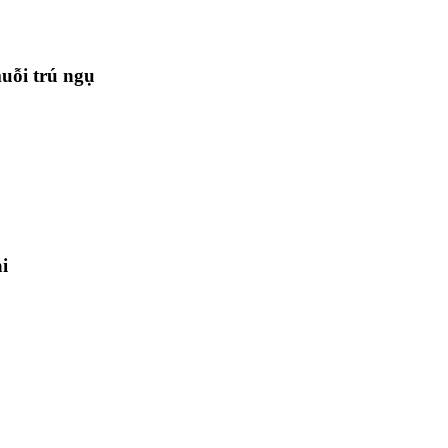
uỗi trú ngụ
i