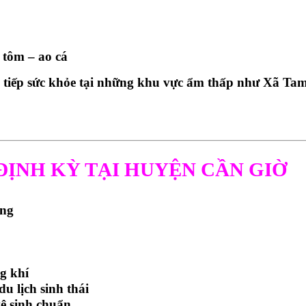
o tôm – ao cá
c tiếp sức khỏe tại những khu vực ẩm thấp như
Xã Tam
ĐỊNH KỲ TẠI HUYỆN CẦN GIỜ
ng
g khí
u lịch sinh thái
ệ sinh chuẩn