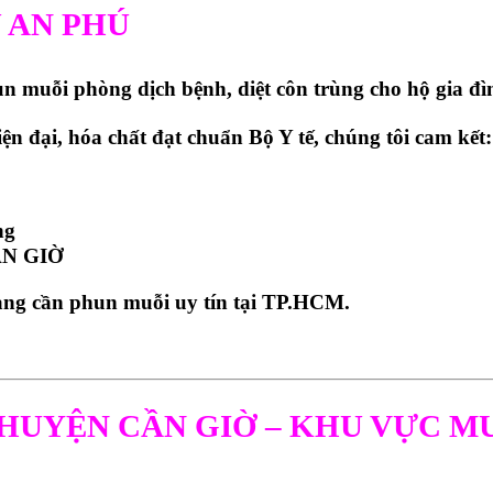
Ú AN PHÚ
un muỗi phòng dịch bệnh
, diệt côn trùng cho hộ gia 
 đại, hóa chất đạt chuẩn Bộ Y tế, chúng tôi cam kết:
ng
ẦN GIỜ
àng cần phun muỗi uy tín tại TP.HCM.
HUYỆN CẦN GIỜ – KHU VỰC MU