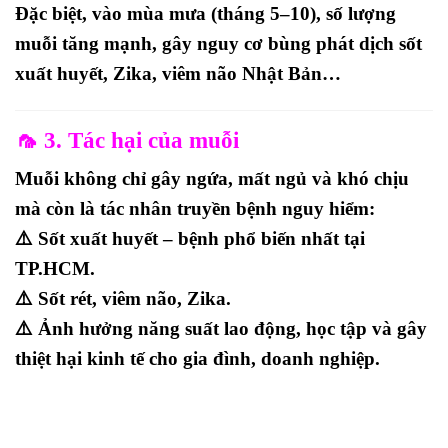
Đặc biệt, vào
mùa mưa (tháng 5–10)
, số lượng
muỗi tăng mạnh, gây nguy cơ
bùng phát dịch sốt
xuất huyết, Zika, viêm não Nhật Bản
…
🦟 3. Tác hại của muỗi
Muỗi không chỉ gây
ngứa, mất ngủ và khó chịu
mà còn là
tác nhân truyền bệnh nguy hiểm
:
⚠️
Sốt xuất huyết
– bệnh phổ biến nhất tại
TP.HCM.
⚠️
Sốt rét, viêm não, Zika
.
⚠️ Ảnh hưởng năng suất lao động, học tập và gây
thiệt hại kinh tế
cho gia đình, doanh nghiệp.