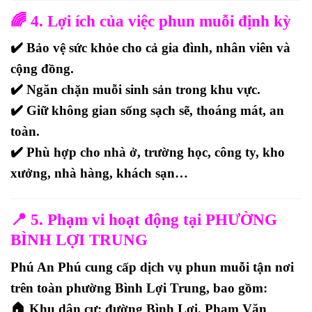
🌈 4. Lợi ích của việc phun muỗi định kỳ
✔️
Bảo vệ sức khỏe
cho cả gia đình, nhân viên và
cộng đồng.
✔️
Ngăn chặn muỗi sinh sản
trong khu vực.
✔️
Giữ không gian sống sạch sẽ, thoáng mát, an
toàn
.
✔️
Phù hợp cho nhà ở, trường học, công ty, kho
xưởng, nhà hàng, khách sạn…
📍 5. Phạm vi hoạt động tại PHƯỜNG
BÌNH LỢI TRUNG
Phú An Phú cung cấp dịch vụ
phun muỗi tận nơi
trên toàn phường Bình Lợi Trung
, bao gồm:
🏠
Khu dân cư:
đường
Bình Lợi, Phạm Văn