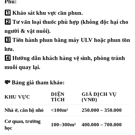
Phú:
1️⃣ Khảo sát khu vực cần phun.
2️⃣ Tư vấn loại thuốc phù hợp (không độc hại cho
người & vật nuôi).
3️⃣ Tiến hành phun bằng
máy ULV hoặc phun tồn
lưu
.
4️⃣ Hướng dẫn khách hàng vệ sinh, phòng tránh
muỗi quay lại.
💸
Bảng giá tham khảo:
DIỆN
GIÁ DỊCH VỤ
KHU VỰC
TÍCH
(VNĐ)
Nhà ở, căn hộ nhỏ
<100m²
250.000 – 350.000
Cơ quan, trường
100–300m²
400.000 – 700.000
học