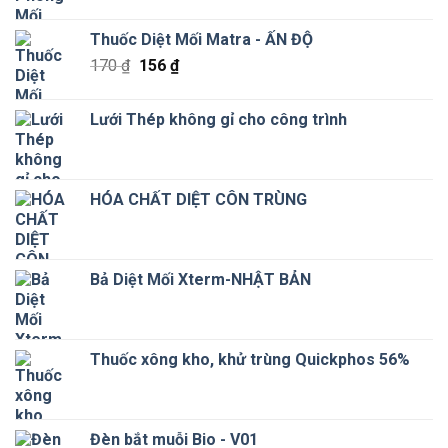
Thuốc Diệt Mối Matra - ẤN ĐỘ
Giá
Giá
170
₫
156
₫
gốc
hiện
là:
tại
Lưới Thép không gỉ cho công trình
170 ₫.
là:
156 ₫.
HÓA CHẤT DIỆT CÔN TRÙNG
Bả Diệt Mối Xterm-NHẬT BẢN
Thuốc xông kho, khử trùng Quickphos 56%
Đèn bắt muỗi Bio - V01