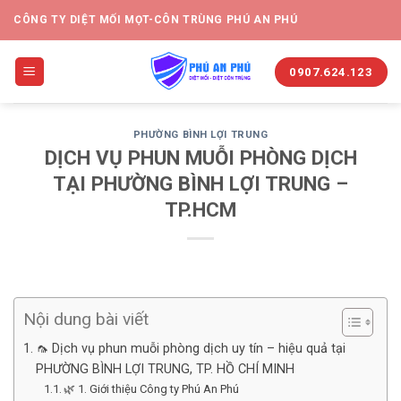
CÔNG TY DIỆT MỐI MỌT-CÔN TRÙNG PHÚ AN PHÚ
0907.624.123
PHƯỜNG BÌNH LỢI TRUNG
DỊCH VỤ PHUN MUỖI PHÒNG DỊCH
TẠI PHƯỜNG BÌNH LỢI TRUNG –
TP.HCM
Nội dung bài viết
🦟 Dịch vụ phun muỗi phòng dịch uy tín – hiệu quả tại
PHƯỜNG BÌNH LỢI TRUNG, TP. HỒ CHÍ MINH
🌿 1. Giới thiệu Công ty Phú An Phú