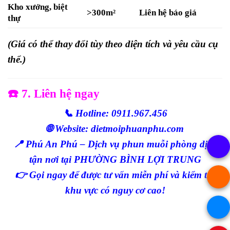
Kho xưởng, biệt
>300m²
Liên hệ báo giá
thự
(Giá có thể thay đổi tùy theo diện tích và yêu cầu cụ
thể.)
☎️ 7. Liên hệ ngay
📞 Hotline: 0911.967.456
🌐 Website:
dietmoiphuanphu.com
📍 Phú An Phú – Dịch vụ phun muỗi phòng dịch
tận nơi tại PHƯỜNG BÌNH LỢI TRUNG
👉 Gọi ngay để được tư vấn miễn phí và kiểm tra
khu vực có nguy cơ cao!