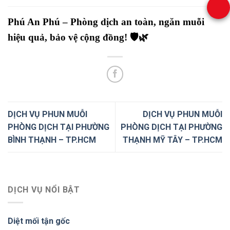
Phú An Phú – Phòng dịch an toàn, ngăn muỗi
hiệu quả, bảo vệ cộng đồng!
🛡️🌿
DỊCH VỤ PHUN MUỖI
DỊCH VỤ PHUN MUỖI
PHÒNG DỊCH TẠI PHƯỜNG
PHÒNG DỊCH TẠI PHƯỜNG
BÌNH THẠNH – TP.HCM
THẠNH MỸ TÂY – TP.HCM
DỊCH VỤ NỔI BẬT
Diệt mối tận gốc