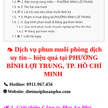
🏞️ 2. Đặc trưng vùng miền – PHƯỜNG BÌNH LỢI TRUNG
🦟 3. Tác hại của muỗi
🌈 4. Lợi ích của việc phun muỗi định kỳ
📍 5. Phạm vi hoạt động tại PHƯỜNG BÌNH LỢI TRUNG
💧 6. Quy trình phun muỗi & Bảng giá tham khảo
Quy trình phun muỗi chuyên nghiệp tại Phú An Phú:
💸 Bảng giá tham khảo:
☎️ 7. Liên hệ ngay
🦟 Dịch vụ phun muỗi phòng dịch
uy tín – hiệu quả tại PHƯỜNG
BÌNH LỢI TRUNG, TP. HỒ CHÍ
MINH
📞
Hotline: 0911.967.456
🌐
Website:
dietmoiphuanphu.com
🌿 1. Giới thiệu Công ty Phú An Phú