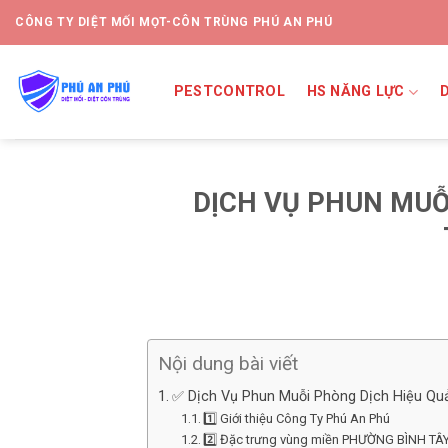
CÔNG TY DIỆT MỐI MỌT-CÔN TRÙNG PHÚ AN PHÚ
PESTCONTROL
HS NĂNG LỰC
DỊCH VỤ PHUN MUỖ
Nội dung bài viết
✅ Dịch Vụ Phun Muỗi Phòng Dịch Hiệu Q
1️⃣ Giới thiệu Công Ty Phú An Phú
2️⃣ Đặc trưng vùng miền PHƯỜNG BÌNH TÂ