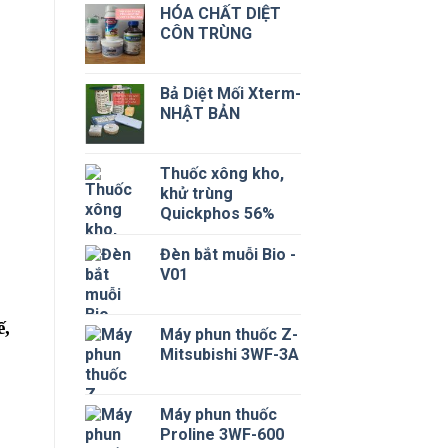
HÓA CHẤT DIỆT
CÔN TRÙNG
Bả Diệt Mối Xterm-
NHẬT BẢN
Thuốc xông kho,
khử trùng
Quickphos 56%
Đèn bắt muỗi Bio -
V01
ế
,
Máy phun thuốc Z-
Mitsubishi 3WF-3A
Máy phun thuốc
Proline 3WF-600