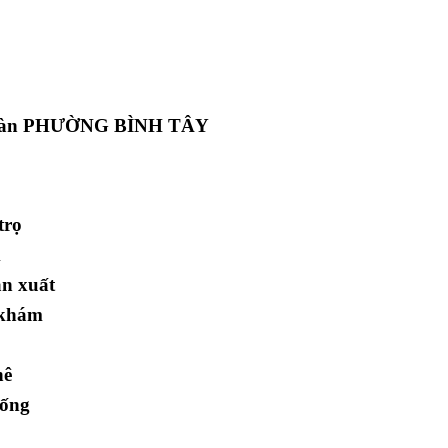
ịa bàn PHƯỜNG BÌNH TÂY
trọ
m
ản xuất
 khám
hê
rống