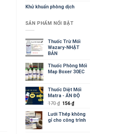
Khử khuẩn phòng dịch
SẢN PHẨM NỔI BẬT
Thuốc Trừ Mối
Wazary-NHẬT
BẢN
Thuốc Phòng Mối
Map Boxer 30EC
Thuốc Diệt Mối
Matra - ẤN ĐỘ
Giá
Giá
170
₫
156
₫
gốc
hiện
Lưới Thép không
là:
tại
gỉ cho công trình
170 ₫.
là:
156 ₫.