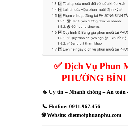
3️⃣ Tác hại của muỗi đối với sức khỏe 🦟⚠
4️⃣ Lợi ích của việc phun muỗi định kỳ ✅
5️⃣ Phạm vi hoạt động tại PHƯỜNG BÌNH T
🛣 Các tuyến đường phục vụ nhanh:
🏠 Đối tượng phục vụ:
6️⃣ Quy trình & Bảng giá phun muỗi tại P
✅ Quy trình chuyên nghiệp – chuẩn Bộ 
✅ Bảng giá tham khảo
7️⃣ Liên hệ ngay dịch vụ phun muỗi tại P
✅
Dịch Vụ Phun M
PHƯỜNG BÌNH 
🦟 Uy tín – Nhanh chóng – An toàn 
📞
Hotline: 0911.967.456
🌐
Website: dietmoiphuanphu.com