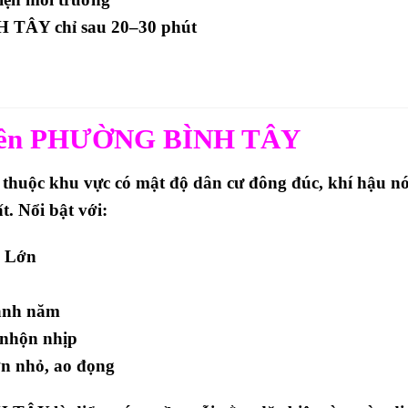
H TÂY
chỉ sau 20–30 phút
miền PHƯỜNG BÌNH TÂY
uộc khu vực có mật độ dân cư đông đúc, khí hậu n
. Nổi bật với:
ợ Lớn
anh năm
 nhộn nhịp
ờn nhỏ, ao đọng