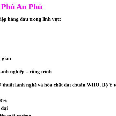
y Phú An Phú
iệp hàng đầu trong lĩnh vực:
 gian
oanh nghiệp – công trình
kỹ thuật lành nghề và hóa chất đạt chuẩn
WHO, Bộ Y t
98%
 đại
iện môi trường