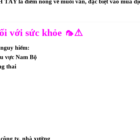
ÂY là điểm nóng về muỗi vằn
, đặc biệt vào mùa dị
ối với sức khỏe 🦟⚠
 nguy hiểm:
hu vực Nam Bộ
g thai
 công ty, nhà xưởng