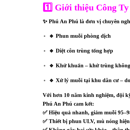
1️⃣
Giới thiệu Công T
✨
Phú An Phú
là đơn vị chuyên ngh
🔹 Phun muỗi phòng dịch
🔹 Diệt côn trùng tổng hợp
🔹 Khử khuẩn – khử trùng không
🔹 Xử lý muỗi tại khu dân cư – d
Với
hơn 10 năm kinh nghiệm
, đội 
Phú An Phú cam kết:
✅ Hiệu quả nhanh, giảm muỗi 95–
✅ Thiết bị phun ULV, mù nóng hiện
✅ Không gây hại sức khỏe – thân th