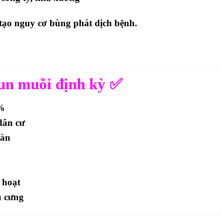
ạo nguy cơ bùng phát dịch bệnh.
hun muỗi định kỳ ✅
8%
dân cư
oàn
 hoạt
ú cưng