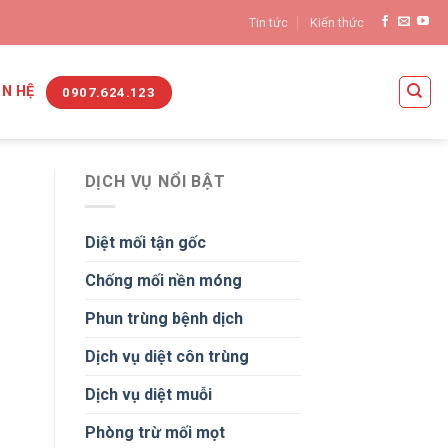
Tin tức
Kiến thức
ÊN HỆ
0907.624.123
DỊCH VỤ NỔI BẬT
Diệt mối tận gốc
Chống mối nền móng
Phun trùng bệnh dịch
Dịch vụ diệt côn trùng
Dịch vụ diệt muỗi
Phòng trừ mối mọt