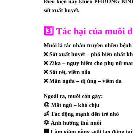
Điều kiện này khiến
PHƯỜNG BÌNH T
sốt xuất huyết.
3️⃣
Tác hại của muỗi đ
Muỗi là tác nhân truyền nhiều bệnh
❌
Sốt xuất huyết
– phổ biến nhất k
❌
Zika
– nguy hiểm cho phụ nữ man
❌
Sốt rét, viêm não
❌
Mẩn ngứa – dị ứng – viêm da
Ngoài ra, muỗi còn gây:
😣 Mất ngủ – khó chịu
👶 Tác động mạnh đến trẻ nhỏ
🐶 Ảnh hưởng thú nuôi
🏢 Làm giảm năng suất lao động tại