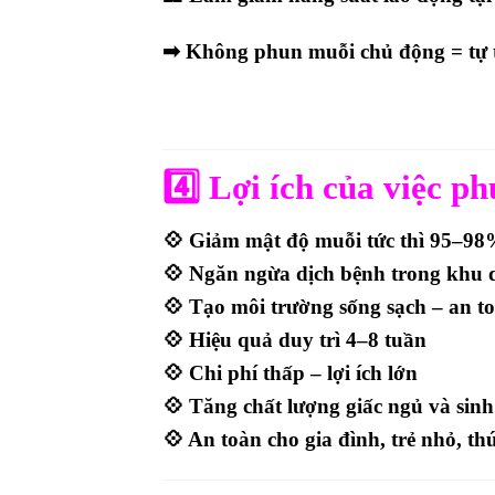
➡
Không phun muỗi chủ động = tự t
4️⃣
Lợi ích của việc p
💠 Giảm mật độ muỗi
tức thì 95–9
💠 Ngăn ngừa dịch bệnh trong khu 
💠 Tạo môi trường sống sạch – an t
💠 Hiệu quả duy trì
4–8 tuần
💠 Chi phí thấp – lợi ích lớn
💠 Tăng chất lượng giấc ngủ và sinh
💠 An toàn cho gia đình, trẻ nhỏ, th