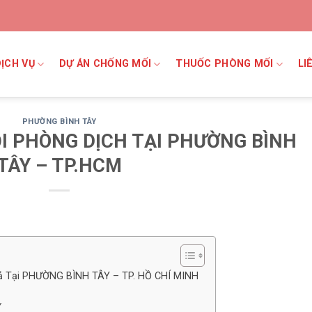
DỊCH VỤ
DỰ ÁN CHỐNG MỐI
THUỐC PHÒNG MỐI
LI
PHƯỜNG BÌNH TÂY
I PHÒNG DỊCH TẠI PHƯỜNG BÌNH
TÂY – TP.HCM
uả Tại PHƯỜNG BÌNH TÂY – TP. HỒ CHÍ MINH
Y