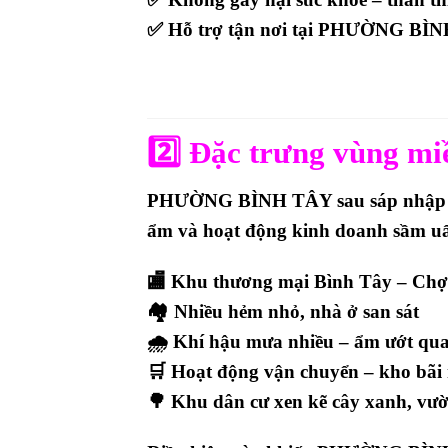
✅ Hỗ trợ tận nơi tại
PHƯỜNG BÌN
2️⃣
Đặc trưng vùng 
PHƯỜNG BÌNH TÂY sau sáp nhập th
ẩm và hoạt động kinh doanh sầm uất
🏬
Khu thương mại Bình Tây – Ch
🏘
Nhiều hẻm nhỏ, nhà ở san sát
🌧
Khí hậu mưa nhiều – ẩm ướt qu
🛒
Hoạt động vận chuyển – kho bãi
🌳
Khu dân cư xen kẽ cây xanh, vư