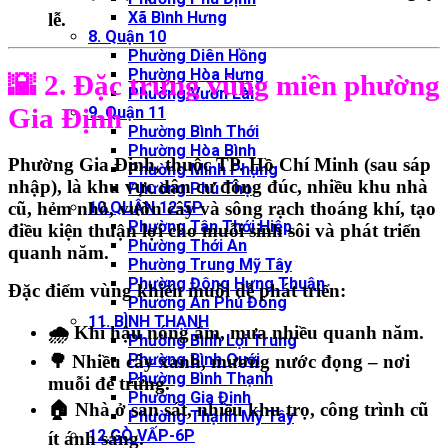
Xã Bình Hưng
lễ.
8. Quận 10
Phường Diên Hồng
Phường Hòa Hưng
🌇 2. Đặc trưng vùng miền phường
Phường Vườn Lài
Gia Định
9. Quận 11
Phường Bình Thới
Phường Hòa Bình
Phường
Gia Định
, thuộc
TP. Hồ Chí Minh (sau sáp
Phường Minh Phụng
nhập)
, là khu vực
dân cư đông đúc, nhiều khu nhà
Phường Phú Thọ
10.QUẬN 12-5P
cũ, hẻm nhỏ, vườn cây và sông rạch thoáng khí
, tạo
Phường Tân Thới Hiệp
điều kiện thuận lợi cho
muỗi sinh sôi và phát triển
Phường Thới An
quanh năm.
Phường Trung Mỹ Tây
Phường Đông Hưng Thuận
Đặc điểm vùng khiến muỗi dễ phát triển:
Phường An Phú Đông
11. BÌNH THẠNH
🌧️
Khí hậu nóng ẩm, mưa nhiều quanh năm.
Phường Bình Lợi Trung
Phường Bình Quới
🌳
Nhiều cây xanh, mương nước đọng – nơi
Phường Bình Thạnh
muỗi đẻ trứng.
Phường Gia Định
🏠
Nhà ở san sát, nhiều khu trọ, công trình cũ
Phường Thạnh Mỹ Tây
12.GÒ VẤP-6P
ít ánh sáng.