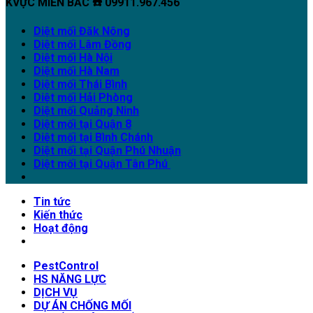
KVỰC MIỀN BẮC ☎️ 09911.967.456
Diệt mối Đăk Nông
Diệt mối Lâm Đồng
Diệt mối Hà Nội
Diệt mối Hà Nam
Diệt mối Thái Bình
Diệt mối Hải Phòng
Diệt mối Quảng Ninh
Diệt mối tại Quận 8
Diệt mối tại Bình Chánh
Diệt mối tại Quận Phú Nhuận
Diệt mối tại Quận Tân Phú
Tin tức
Kiến thức
Hoạt động
PestControl
HS NĂNG LỰC
DỊCH VỤ
DỰ ÁN CHỐNG MỐI