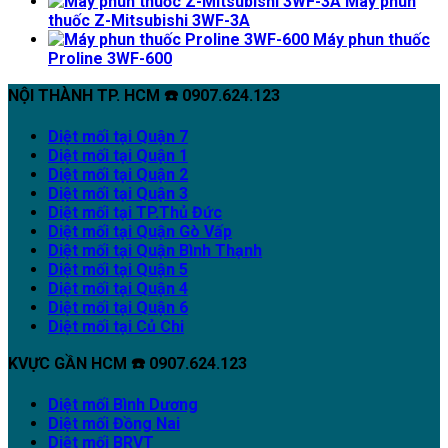
Máy phun
thuốc Z-Mitsubishi 3WF-3A
Máy phun thuốc
Proline 3WF-600
NỘI THÀNH TP. HCM ☎️ 0907.624.123
Diệt mối tại Quận 7
Diệt mối tại Quận 1
Diệt mối tại Quận 2
Diệt mối tại Quận 3
Diệt mối tại TP.Thủ Đức
Diệt mối tại Quận Gò Vấp
Diệt mối tại Quận Bình Thạnh
Diệt mối tại Quận 5
Diệt mối tại Quận 4
Diệt mối tại Quận 6
Diệt mối tại Củ Chi
KVỰC GẦN HCM ☎️ 0907.624.123
Diệt mối Bình Dương
Diệt mối Đồng Nai
Diệt mối BRVT