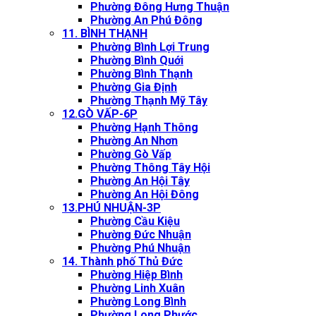
Phường Đông Hưng Thuận
Phường An Phú Đông
11. BÌNH THẠNH
Phường Bình Lợi Trung
Phường Bình Quới
Phường Bình Thạnh
Phường Gia Định
Phường Thạnh Mỹ Tây
12.GÒ VẤP-6P
Phường Hạnh Thông
Phường An Nhơn
Phường Gò Vấp
Phường Thông Tây Hội
Phường An Hội Tây
Phường An Hội Đông
13.PHÚ NHUẬN-3P
Phường Cầu Kiệu
Phường Đức Nhuận
Phường Phú Nhuận
14. Thành phố Thủ Đức
Phường Hiệp Bình
Phường Linh Xuân
Phường Long Bình
Phường Long Phước