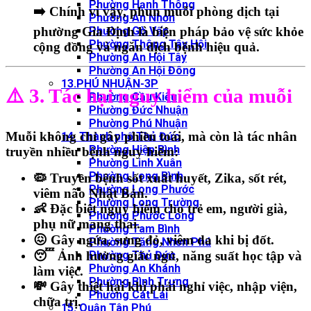
Phường Hạnh Thông
➡️ Chính vì vậy,
phun muỗi phòng dịch tại
Phường An Nhơn
Phường Gò Vấp
phường Gia Định
là biện pháp
bảo vệ sức khỏe
Phường Thông Tây Hội
cộng đồng và ngăn dịch bệnh hiệu quả.
Phường An Hội Tây
Phường An Hội Đông
13.PHÚ NHUẬN-3P
⚠️ 3. Tác hại nguy hiểm của muỗi
Phường Cầu Kiệu
Phường Đức Nhuận
Phường Phú Nhuận
Muỗi không chỉ gây
phiền toái
, mà còn là
tác nhân
14. Thành phố Thủ Đức
Phường Hiệp Bình
truyền nhiều bệnh nguy hiểm
:
Phường Linh Xuân
Phường Long Bình
🦠
Truyền bệnh sốt xuất huyết, Zika, sốt rét,
Phường Long Phước
viêm não Nhật Bản.
Phường Long Trường
👶
Đặc biệt nguy hiểm cho trẻ em, người già,
Phường Phước Long
phụ nữ mang thai.
Phường Tam Bình
😖
Gây ngứa, sưng đỏ, viêm da khi bị đốt.
Phường Tăng Nhơn Phú
Phường Thủ Đức
😴
Ảnh hưởng giấc ngủ, năng suất học tập và
Phường An Khánh
làm việc.
Phường Bình Trưng
💸
Gây thiệt hại khi phải nghỉ việc, nhập viện,
Phường Cát Lái
chữa trị.
15. Quận Tân Phú