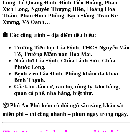
Long
,
Lê Quang Định
,
Đinh Tiên Hoàng
,
Phan
Xích Long
,
Nguyễn Thượng Hiền
,
Hoàng Hoa
Thám
,
Phan Đình Phùng
,
Bạch Đằng
,
Trần Kế
Xương
,
Võ Oanh
…
🏫 Các công trình – địa điểm tiêu biểu:
Trường Tiểu học Gia Định
,
THCS Nguyễn Văn
Tố
,
Trường Mầm non Hoa Mai
.
Nhà thờ Gia Định
,
Chùa Linh Sơn
,
Chùa
Phước Long
.
Bệnh viện Gia Định
,
Phòng khám đa khoa
Bình Thạnh
.
Các khu dân cư, căn hộ, công ty, kho hàng,
quán cà phê, nhà hàng, biệt thự.
📦
Phú An Phú
luôn có đội ngũ sẵn sàng
khảo sát
miễn phí – thi công nhanh – phun ngay trong ngày
.