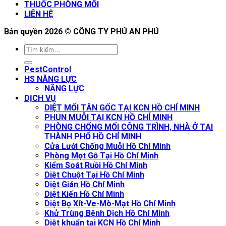
THUỐC PHÒNG MỐI
LIÊN HỆ
Bản quyền 2026 ©
CÔNG TY PHÚ AN PHÚ
PestControl
HS NĂNG LỰC
NĂNG LỰC
DỊCH VỤ
DIỆT MỐI TẬN GỐC TẠI KCN HỒ CHÍ MINH
PHUN MUỖI TẠI KCN HỒ CHÍ MINH
PHÒNG CHỐNG MỐI CÔNG TRÌNH, NHÀ Ở TẠI
THÀNH PHỐ HỒ CHÍ MINH
Cửa Lưới Chống Muỗi Hồ Chí Minh
Phòng Mọt Gỗ Tại Hồ Chí Minh
Kiểm Soát Ruồi Hồ Chí Minh
Diệt Chuột Tại Hồ Chí Minh
Diệt Gián Hồ Chí Minh
Diệt Kiến Hồ Chí Minh
Diệt Bọ Xít-Ve-Mò-Mạt Hồ Chí Minh
Khử Trùng Bệnh Dịch Hồ Chí Minh
Diệt khuẩn tại KCN Hồ Chí Minh