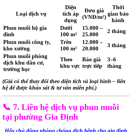
Diện
Thời
Đơn giá
Loại dịch vụ
tích áp
gian bảo
(VNĐ/m²)
dụng
hành
Phun muỗi hộ gia
Dưới
15.000 –
2 tháng
đình
100 m²
25.000
Phun muỗi công ty,
Trên
12.000 –
3 tháng
kho xưởng
100 m²
20.000
Phun muỗi phòng
Theo
Báo giá
3–6
dịch khu dân cư,
khu vực
trực tiếp
tháng
trường học
(Giá có thể thay đổi theo diện tích và loại hình – liên
hệ để được khảo sát & tư vấn miễn phí.)
📞 7. Liên hệ dịch vụ phun muỗi
tại phường Gia Định
Hãy chủ động phòng chống dịch bệnh cho gia đình