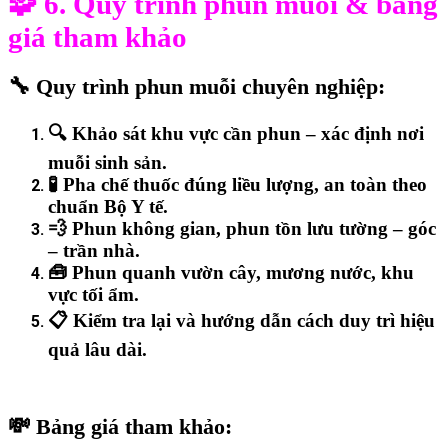
🧩 6. Quy trình phun muỗi & bảng
giá tham khảo
🔧 Quy trình phun muỗi chuyên nghiệp:
🔍
Khảo sát khu vực cần phun – xác định nơi
muỗi sinh sản.
🧪
Pha chế thuốc đúng liều lượng, an toàn theo
chuẩn Bộ Y tế.
💨
Phun không gian, phun tồn lưu tường – góc
– trần nhà.
🧰
Phun quanh vườn cây, mương nước, khu
vực tối ẩm.
📋
Kiểm tra lại và hướng dẫn cách duy trì hiệu
quả lâu dài.
💸 Bảng giá tham khảo: