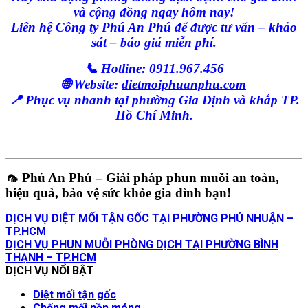
và cộng đồng ngay hôm nay!
Liên hệ Công ty Phú An Phú để được tư vấn – khảo
sát – báo giá miễn phí.
📞 Hotline: 0911.967.456
🌐 Website:
dietmoiphuanphu.com
📍 Phục vụ nhanh tại phường Gia Định và khắp TP.
Hồ Chí Minh.
🦟
Phú An Phú – Giải pháp phun muỗi an toàn,
hiệu quả, bảo vệ sức khỏe gia đình bạn!
DỊCH VỤ DIỆT MỐI TẬN GỐC TẠI PHƯỜNG PHÚ NHUẬN –
TP.HCM
DỊCH VỤ PHUN MUỖI PHÒNG DỊCH TẠI PHƯỜNG BÌNH
THẠNH – TP.HCM
DỊCH VỤ NỔI BẬT
Diệt mối tận gốc
Chống mối nền móng