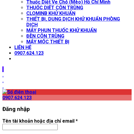
Thuốc Diệt Ve Chó (Mèo) Hồ Chí Minh
THUỐC DIỆT CÔN TRÙNG
CLOMINB KHỬ KHUẨN
THIẾT BỊ, DUNG DỊCH KHỬ KHUẨN PHÒNG
DỊCH
MÁY PHUN THUỐC KHỬ KHUẨN
ĐÈN CÔN TRÙNG
MÁY MÓC THIẾT BỊ
LIÊN HỆ
0907.624.123
.
.
.
.
0907.624.123
Đăng nhập
Tên tài khoản hoặc địa chỉ email
*