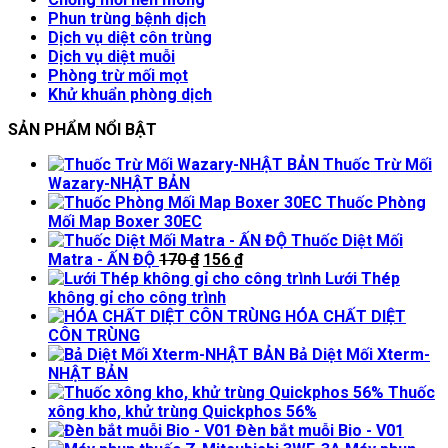
Phun trùng bệnh dịch
Dịch vụ diệt côn trùng
Dịch vụ diệt muỗi
Phòng trừ mối mọt
Khử khuẩn phòng dịch
SẢN PHẨM NỔI BẬT
Thuốc Trừ Mối
Wazary-NHẬT BẢN
Thuốc Phòng
Mối Map Boxer 30EC
Thuốc Diệt Mối
Giá
Giá
Matra - ẤN ĐỘ
170
₫
156
₫
gốc
hiện
Lưới Thép
là:
tại
không gỉ cho công trình
170 ₫.
là:
HÓA CHẤT DIỆT
156 ₫.
CÔN TRÙNG
Bả Diệt Mối Xterm-
NHẬT BẢN
Thuốc
xông kho, khử trùng Quickphos 56%
Đèn bắt muỗi Bio - V01