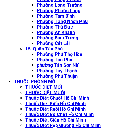
Phường Long Trường
Phường Phước Long
Phường Tam Bình
Phường Tăng Nhơn Phú
Phường Thủ Đức
Phường An Khánh
Phường Bình Trưng
Phường Cát Lái
15. Quận Tân Phú
Phường Phú Thọ Hòa
Phường Tân Phú
phường Tân Sơn Nhì
Phường Tây Thạnh
Phường Phú Thuận
THUỐC PHÒNG MỐI
THUỐC DIỆT MỐI
THUỐC DIỆT MUỖI
Thuốc Diệt Chuột Hồ Chí Minh
Thuốc Diệt Kiến Hồ Chí Minh
Thuốc Diệt Ruồi Hồ Chí Minh
Thuốc Diệt Bò Chét Hồ Chí Minh
Thuốc Diệt Gián Hồ Chí Minh
Thuốc Diệt Rẹp Giường Hồ Chí Minh