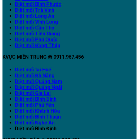
Diệt mối Bình Phước
Diệt mối Trà Vinh
Diệt mối Long An
Diệt mối Vĩnh Long
Diệt mối Cần Thơ
Diệt mối Tiền Giang
Diệt mối Phú Quốc
Diệt mối Đồng Tháp
KVỰC MIỀN TRUNG ☎️ 0911.967.456
Diệt mối tại Huế
Diệt mối Đà Nẵng
Diệt mối Quảng Nam
Diệt mối Quảng Ngãi
Diệt mối Gia Lai
Diệt mối Bình Định
Diệt mối Phú Yên
Diệt mối Khánh Hòa
Diệt mối Bình Thuận
Diệt mối Nghệ An
Diệt mối Bình Định