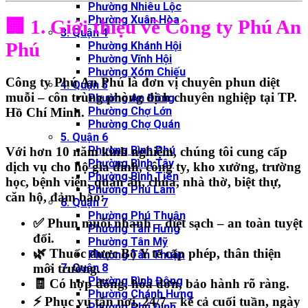
Phường Nhiêu Lộc
Phường Xuân Hòa
🏢 1. Giới thiệu về Công ty Phú An
3. Quận 4
Phú
Phường Khánh Hội
Phường Vĩnh Hội
Phường Xóm Chiếu
Công ty Phú An Phú
là đơn vị
chuyên phun diệt
4. Quận 5
muỗi – côn trùng phòng dịch chuyên nghiệp
tại TP.
Phường An Đông
Phường Chợ Lớn
Hồ Chí Minh.
Phường Chợ Quán
5. Quận 6
Phường Bình Phú
Với
hơn 10 năm kinh nghiệm
, chúng tôi cung cấp
Phường Bình Tây
dịch vụ cho
hộ gia đình, công ty, kho xưởng, trường
Phường Bình Tiên
học, bệnh viện, quán ăn, chùa, nhà thờ, biệt thự,
Phường Phú Lâm
căn hộ
, đảm bảo:
6. Quận 7
Phường Phú Thuận
✅
Phun muỗi nhanh – diệt sạch – an toàn tuyệt
Phường Tân Hưng
đối.
Phường Tân Mỹ
🌿
Thuốc được Bộ Y tế cấp phép, thân thiện
Phường Tân Thuận
môi trường.
7. Quận 8
Phường Bình Đông
🧾
Có hợp đồng, hóa đơn, bảo hành rõ ràng.
Phường Chánh Hưng
⚡
Phục vụ tận nơi, 24/7 – kể cả cuối tuần, ngày
Phường Phú Định