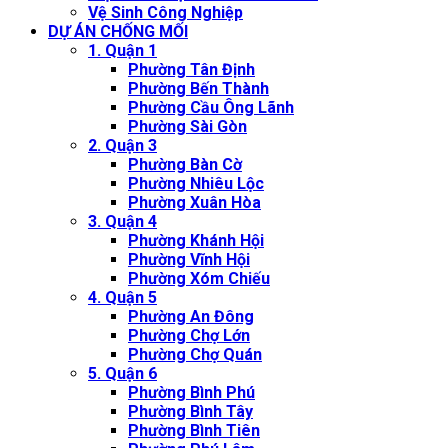
Vệ Sinh Công Nghiệp
DỰ ÁN CHỐNG MỐI
1. Quận 1
Phường Tân Định
Phường Bến Thành
Phường Cầu Ông Lãnh
Phường Sài Gòn
2. Quận 3
Phường Bàn Cờ
Phường Nhiêu Lộc
Phường Xuân Hòa
3. Quận 4
Phường Khánh Hội
Phường Vĩnh Hội
Phường Xóm Chiếu
4. Quận 5
Phường An Đông
Phường Chợ Lớn
Phường Chợ Quán
5. Quận 6
Phường Bình Phú
Phường Bình Tây
Phường Bình Tiên