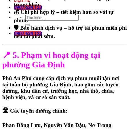
LIÊN HỆ
trùng khác.
0907.624.123
💰
Chi phí hợp lý – tiết kiệm hơn so với tự
phun.
🛡️
Bảo hành dịch vụ – hỗ trợ tái phun miễn phí
0907.624.123
nếu tái phát sớm.
📍 5. Phạm vi hoạt động tại
phường Gia Định
Phú An Phú cung cấp
dịch vụ phun muỗi tận nơi
tại toàn bộ
phường Gia Định
, bao gồm các tuyến
đường, khu dân cư, trường học, nhà thờ, chùa,
bệnh viện, và cơ sở sản xuất.
🛣️ Các tuyến đường chính:
Phan Đăng Lưu
,
Nguyễn Văn Đậu
,
Nơ Trang