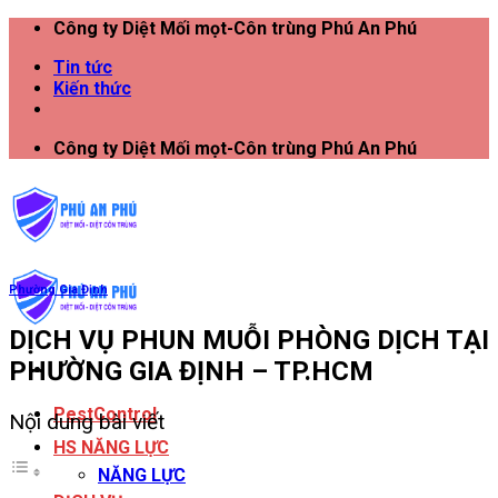
Công ty Diệt Mối mọt-Côn trùng Phú An Phú
Tin tức
Kiến thức
Công ty Diệt Mối mọt-Côn trùng Phú An Phú
Phường Gia Định
DỊCH VỤ PHUN MUỖI PHÒNG DỊCH TẠI
PHƯỜNG GIA ĐỊNH – TP.HCM
PestControl
Nội dung bài viết
HS NĂNG LỰC
NĂNG LỰC