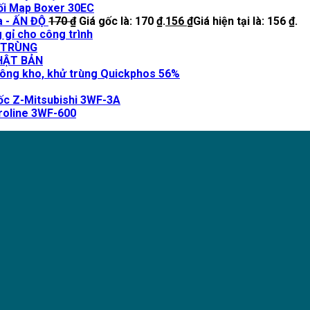
i Map Boxer 30EC
a - ẤN ĐỘ
170
₫
Giá gốc là: 170 ₫.
156
₫
Giá hiện tại là: 156 ₫.
 gỉ cho công trình
 TRÙNG
NHẬT BẢN
ông kho, khử trùng Quickphos 56%
ốc Z-Mitsubishi 3WF-3A
roline 3WF-600