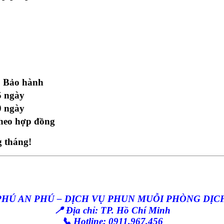
Bảo hành
5 ngày
0 ngày
heo hợp đồng
g tháng!
 PHÚ AN PHÚ – DỊCH VỤ PHUN MUỖI PHÒNG DỊ
📍 Địa chỉ: TP. Hồ Chí Minh
📞 Hotline: 0911.967.456