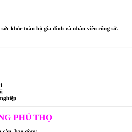
 sức khỏe
toàn bộ gia đình và nhân viên công sở.
i
ái
 nghiệp
HƯỜNG PHÚ THỌ
n cận, bao gồm: