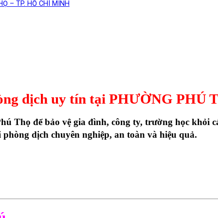
THỌ – TP. HỒ CHÍ MINH
hòng dịch uy tín tại PHƯỜNG PH
 Phú Thọ
để bảo vệ gia đình, công ty, trường học khỏi 
phòng dịch chuyên nghiệp, an toàn và hiệu quả
.
ú