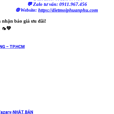
💬 Zalo tư vấn: 0911.967.456
🌐 Website:
https://dietmoiphuanphu.com
 nhận báo giá ưu đãi!
 🦟💚
NG – TP.HCM
Wazary-NHẬT BẢN