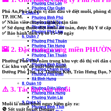
Phường Chợ Lớn
Phường Chợ Quán
Phú An Phú
là đơn vị dẫn đầu về
diệt muỗi, phòng d
5. Quận 6
TP. HCM.
Phường Bình Phú
✅ Nhân viên chuyên nghiệp, tận tâm
Phường Bình Tây
Phường Bình Tiên
✅ Sử dụng thuốc diệt muỗi an toàn, được Bộ Y tế cấ
Phường Phú Lâm
✅ Bảo hành dịch vụ từ
15–30 ngày
6. Quận 7
Phường Phú Thuận
Phường Tân Hưng
🌇 2. Đặc trưng vùng miền PH
Phường Tân Mỹ
Phường Tân Thuận
7. Quận 8
Phường Phú Thọ
nằm trong khu vực đô thị với
dân c
Phường Bình Đông
Các khu vực dễ xuất hiện muỗi:
Phường Chánh Hưng
Đường Phú Thọ, Lý Thường Kiệt, Trần Hưng Đạo, 
Phường Phú Định
Xã Bình Hưng
8. Quận 10
⚠️ 3. Tác hại của muỗi
Phường Diên Hồng
Phường Hòa Hưng
Phường Vườn Lài
9. Quận 11
Muỗi là
mầm bệnh nguy hiểm
gây ra:
Phường Bình Thới
🚫
Sốt xuất huyết Dengue