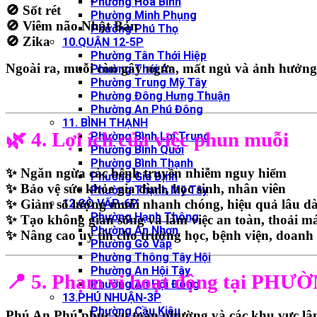
Phường Hòa Bình
🚫
Sốt rét
Phường Minh Phụng
🚫
Viêm não Nhật Bản
Phường Phú Thọ
🚫
Zika
10.QUẬN 12-5P
Phường Tân Thới Hiệp
Ngoài ra, muỗi còn
gây ngứa, mất ngủ và ảnh hưởng
Phường Thới An
Phường Trung Mỹ Tây
Phường Đông Hưng Thuận
Phường An Phú Đông
11. BÌNH THẠNH
🌿 4. Lợi ích của việc phun muỗi
Phường Bình Lợi Trung
Phường Bình Quới
Phường Bình Thạnh
✨ Ngăn ngừa các bệnh truyền nhiễm nguy hiểm
Phường Gia Định
✨ Bảo vệ sức khỏe gia đình, học sinh, nhân viên
Phường Thạnh Mỹ Tây
12.GÒ VẤP-6P
✨ Giảm số lượng muỗi nhanh chóng, hiệu quả lâu dà
Phường Hạnh Thông
✨ Tạo không gian sống và làm việc an toàn, thoải m
Phường An Nhơn
✨ Nâng cao uy tín cho trường học, bệnh viện, doanh
Phường Gò Vấp
Phường Thông Tây Hội
Phường An Hội Tây
📍 5. Phạm vi hoạt động tại P
Phường An Hội Đông
13.PHÚ NHUẬN-3P
Phường Cầu Kiệu
Phú An Phú
phục vụ toàn phường và các khu vực lâ