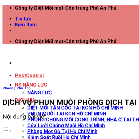
Công ty Diệt Mối mọt-Côn trùng Phú An Phú
Tin tức
Kiến thức
Công ty Diệt Mối mọt-Côn trùng Phú An Phú
PestControl
HS NĂNG LỰC
Phường Phú Thọ
NĂNG LỰC
DỊCH VỤ
DỊCH VỤ PHUN MUỖI PHÒNG DỊCH TẠI
DIỆT MỐI TẬN GỐC TẠI KCN HỒ CHÍ MINH
PHUN MUỖI TẠI KCN HỒ CHÍ MINH
Nội dung bài viết
PHÒNG CHỐNG MỐI CÔNG TRÌNH, NHÀ Ở TẠI TH
Cửa Lưới Chống Muỗi Hồ Chí Minh
Phòng Mọt Gỗ Tại Hồ Chí Minh
Kiểm Soát Ruồi Hồ Chí Minh