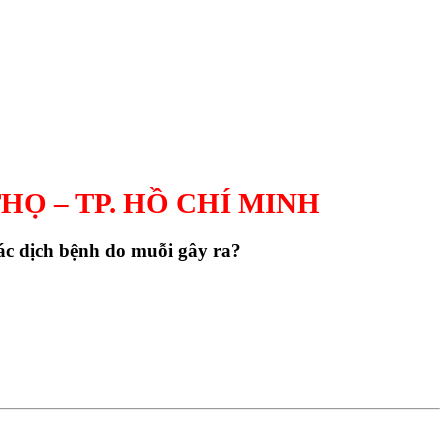
Ú THỌ – TP. HỒ CHÍ MINH
các dịch bệnh do muỗi gây ra?