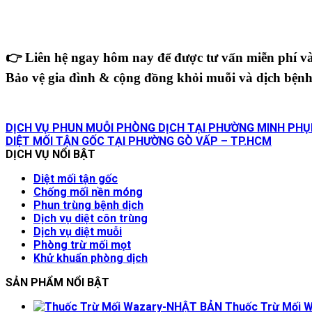
👉
Liên hệ ngay hôm nay để được tư vấn miễn phí và
Bảo vệ gia đình & cộng đồng khỏi muỗi và dịch bệnh
DỊCH VỤ PHUN MUỖI PHÒNG DỊCH TẠI PHƯỜNG MINH PHỤ
DIỆT MỐI TẬN GỐC TẠI PHƯỜNG GÒ VẤP – TP.HCM
DỊCH VỤ NỔI BẬT
Diệt mối tận gốc
Chống mối nền móng
Phun trùng bệnh dịch
Dịch vụ diệt côn trùng
Dịch vụ diệt muỗi
Phòng trừ mối mọt
Khử khuẩn phòng dịch
SẢN PHẨM NỔI BẬT
Thuốc Trừ Mối 