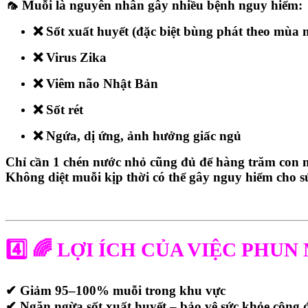
🦟 Muỗi là nguyên nhân gây nhiều bệnh nguy hiểm:
❌ Sốt xuất huyết (đặc biệt bùng phát theo mùa
❌ Virus Zika
❌ Viêm não Nhật Bản
❌ Sốt rét
❌ Ngứa, dị ứng, ảnh hưởng giấc ngủ
Chỉ cần
1 chén nước nhỏ
cũng đủ để hàng trăm con m
Không diệt muỗi kịp thời có thể gây nguy hiểm cho s
4️⃣ 🌈
LỢI ÍCH CỦA VIỆC PHUN
✔ Giảm 95–100% muỗi trong khu vực
✔ Ngăn ngừa sốt xuất huyết – bảo vệ sức khỏe cộng 