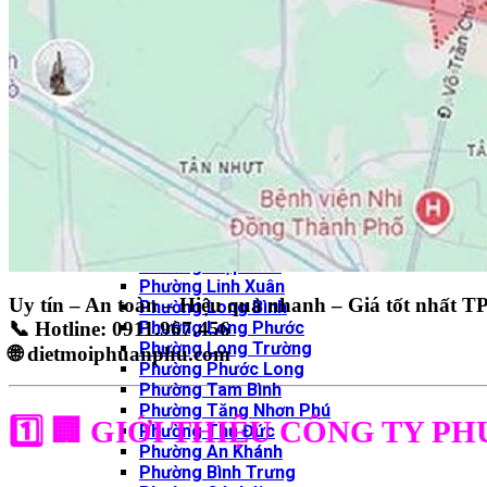
12.GÒ VẤP-6P
Phường Hạnh Thông
Phường An Nhơn
Phường Gò Vấp
Phường Thông Tây Hội
Phường An Hội Tây
Phường An Hội Đông
13.PHÚ NHUẬN-3P
Phường Cầu Kiệu
Phường Đức Nhuận
Phường Phú Nhuận
14. Thành phố Thủ Đức
Phường Hiệp Bình
Phường Linh Xuân
Uy tín – An toàn – Hiệu quả nhanh – Giá tốt nhất
Phường Long Bình
📞
Hotline: 0911.967.456
Phường Long Phước
Phường Long Trường
🌐
dietmoiphuanphu.com
Phường Phước Long
Phường Tam Bình
Phường Tăng Nhơn Phú
1️⃣ 🏢
GIỚI THIỆU CÔNG TY PH
Phường Thủ Đức
Phường An Khánh
Phường Bình Trưng