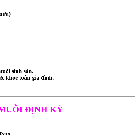
 mưa)
uỗi sinh sản.
ức khỏe toàn gia đình.
 MUỖI ĐỊNH KỲ
đồng