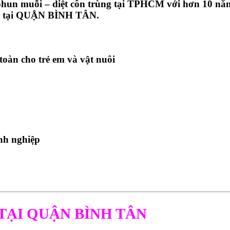
hun muỗi – diệt côn trùng
tại TPHCM với hơn
10 nă
 tại
QUẬN BÌNH TÂN
.
toàn cho trẻ em và vật nuôi
nh nghiệp
TẠI QUẬN BÌNH TÂN