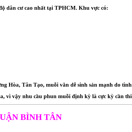
độ dân cư cao nhất tại TPHCM. Khu vực có:
ưng Hòa, Tân Tạo
, muỗi vằn dễ sinh sản mạnh do tình
ùa
, vì vậy nhu cầu phun muỗi định kỳ là cực kỳ cần thi
QUẬN BÌNH TÂN