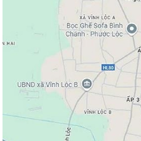
2. Quận 3
Phường Bàn Cờ
Phường Nhiêu Lộc
Phường Xuân Hòa
3. Quận 4
Phường Khánh Hội
Phường Vĩnh Hội
Phường Xóm Chiếu
4. Quận 5
Phường An Đông
Phường Chợ Lớn
Phường Chợ Quán
5. Quận 6
Phường Bình Phú
Phường Bình Tây
Phường Bình Tiên
Phường Phú Lâm
6. Quận 7
Phường Phú Thuận
Phường Tân Hưng
Phường Tân Mỹ
Phường Tân Thuận
7. Quận 8
Phường Bình Đông