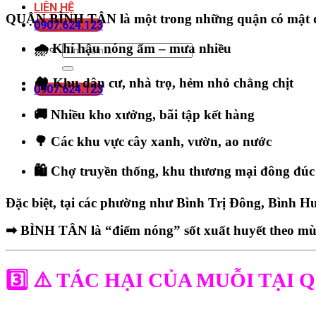
LIÊN HỆ
QUẬN BÌNH TÂN
là một trong những quận có mật 
0907.624.123
🌧 Khí hậu nóng ẩm – mưa nhiều
🏘️ Khu dân cư, nhà trọ, hẻm nhỏ chằng chịt
0907.624.123
🚚 Nhiều kho xưởng, bãi tập kết hàng
🌳 Các khu vực cây xanh, vườn, ao nước
🛍 Chợ truyền thống, khu thương mại đông đúc
Đặc biệt, tại các phường như
Bình Trị Đông, Bình H
➡
BÌNH TÂN là “điểm nóng” sốt xuất huyết theo m
3️⃣ ⚠️
TÁC HẠI CỦA MUỖI TẠI 