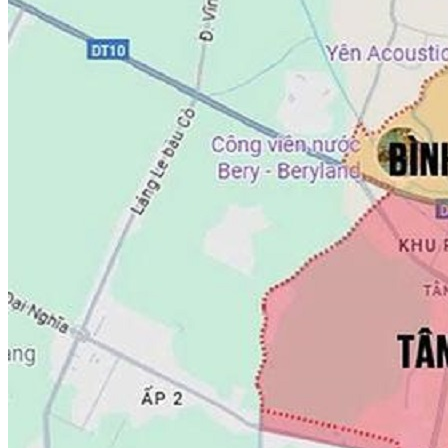
Phường Chánh Hưng
Phường Phú Định
Xã Bình Hưng
8. Quận 10
Phường Diên Hồng
Phường Hòa Hưng
Phường Vườn Lài
9. Quận 11
Phường Bình Thới
Phường Hòa Bình
Phường Minh Phụng
Phường Phú Thọ
10.QUẬN 12-5P
Phường Tân Thới Hiệp
Phường Thới An
Phường Trung Mỹ Tây
Phường Đông Hưng Thuận
Phường An Phú Đông
11. BÌNH THẠNH
Phường Bình Lợi Trung
Phường Bình Quới
Phường Bình Thạnh
Phường Gia Định
Phường Thạnh Mỹ Tây