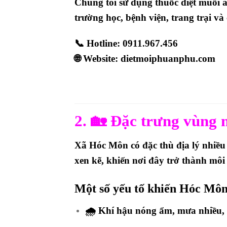
Chúng tôi sử dụng
thuốc diệt muỗi 
trường học, bệnh viện, trang trại v
📞
Hotline: 0911.967.456
🌐
Website: dietmoiphuanphu.com
2. 🏡 Đặc trưng vùng 
Xã Hóc Môn có đặc thù địa lý
nhiều
xen kẽ
, khiến nơi đây trở thành mô
Một số yếu tố khiến Hóc Môn
🌧 Khí hậu nóng ẩm, mưa nhiều,