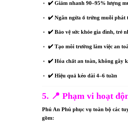
✔️ Giảm nhanh 90–95% lượng muỗ
✔️ Ngăn ngừa ổ trứng muỗi phát t
✔️ Bảo vệ sức khỏe gia đình, trẻ n
✔️ Tạo môi trường làm việc an toà
✔️ Hóa chất an toàn, không gây 
✔️ Hiệu quả kéo dài 4–6 tuần
5. 📍 Phạm vi hoạt độ
Phú An Phú phục vụ
toàn bộ các t
gồm: