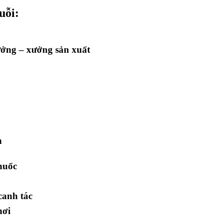
uỗi:
ưởng – xưởng sản xuất
n
huốc
canh tác
hơi