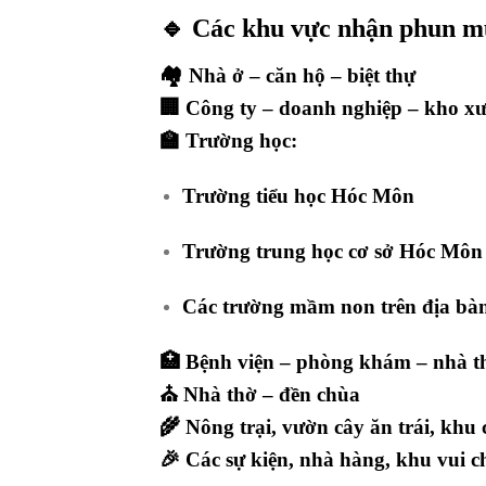
🔹 Các khu vực nhận phun m
🏘 Nhà ở – căn hộ – biệt thự
🏢 Công ty – doanh nghiệp – kho x
🏫 Trường học:
Trường tiểu học Hóc Môn
Trường trung học cơ sở Hóc Môn
Các trường mầm non trên địa bà
🏥 Bệnh viện – phòng khám – nhà t
⛪ Nhà thờ – đền chùa
🌾 Nông trại, vườn cây ăn trái, khu 
🎉 Các sự kiện, nhà hàng, khu vui c