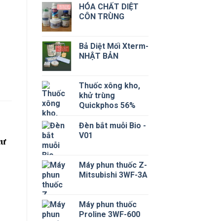
HÓA CHẤT DIỆT
CÔN TRÙNG
Bả Diệt Mối Xterm-
NHẬT BẢN
Thuốc xông kho,
khử trùng
Quickphos 56%
Đèn bắt muỗi Bio -
V01
cư
Máy phun thuốc Z-
Mitsubishi 3WF-3A
Máy phun thuốc
Proline 3WF-600