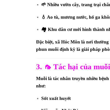
🌱 Nhiều vườn cây, trang trại chă
💧 Ao tù, mương nước, hố ga khôn
🏘 Khu dân cư mới hình thành n
Đặc biệt, xã Hóc Môn là nơi thường
phun muỗi định kỳ
là giải pháp phò
3. 🦟 Tác hại của muỗ
Muỗi là tác nhân truyền nhiều bệnh
như:
Sốt xuất huyết