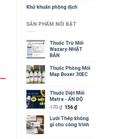
Khử khuẩn phòng dịch
SẢN PHẨM NỔI BẬT
Thuốc Trừ Mối
Wazary-NHẬT
BẢN
Thuốc Phòng Mối
Map Boxer 30EC
 –
Thuốc Diệt Mối
Matra - ẤN ĐỘ
Giá
Giá
170
₫
156
₫
gốc
hiện
Lưới Thép không
là:
tại
gỉ cho công trình
170 ₫.
là:
156 ₫.