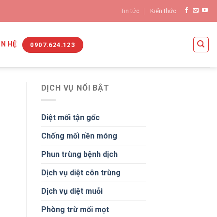
Tin tức
Kiến thức
ÊN HỆ
0907.624.123
DỊCH VỤ NỔI BẬT
Diệt mối tận gốc
Chống mối nền móng
Phun trùng bệnh dịch
Dịch vụ diệt côn trùng
Dịch vụ diệt muỗi
Phòng trừ mối mọt