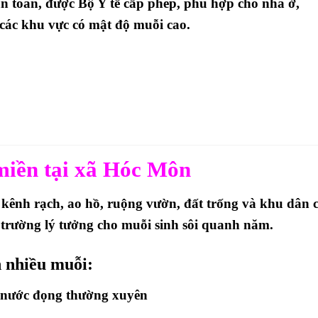
an toàn, được Bộ Y tế cấp phép
, phù hợp cho nhà ở,
à các khu vực có mật độ muỗi cao.
miền tại xã Hóc Môn
 kênh rạch, ao hồ, ruộng vườn, đất trống và khu dân 
i trường lý tưởng cho muỗi sinh sôi quanh năm.
 nhiều muỗi:
 nước đọng thường xuyên