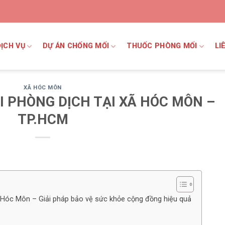
DỊCH VỤ
DỰ ÁN CHỐNG MỐI
THUỐC PHÒNG MỐI
LI
XÃ HÓC MÔN
I PHÒNG DỊCH TẠI XÃ HÓC MÔN –
TP.HCM
ã Hóc Môn – Giải pháp bảo vệ sức khỏe cộng đồng hiệu quả