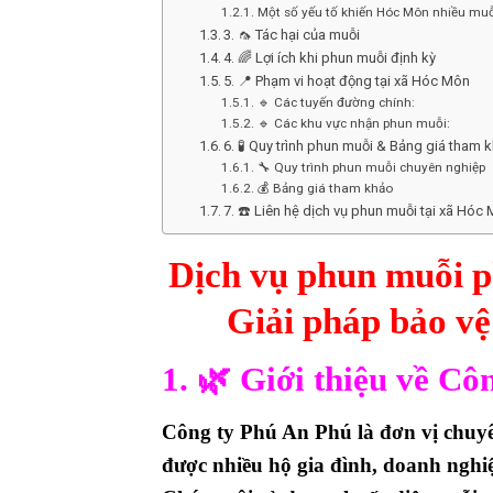
Một số yếu tố khiến Hóc Môn nhiều muỗ
3. 🦟 Tác hại của muỗi
4. 🌈 Lợi ích khi phun muỗi định kỳ
5. 📍 Phạm vi hoạt động tại xã Hóc Môn
🔹 Các tuyến đường chính:
🔹 Các khu vực nhận phun muỗi:
6. 🧪 Quy trình phun muỗi & Bảng giá tham 
🔧 Quy trình phun muỗi chuyên nghiệp
💰 Bảng giá tham khảo
7. ☎️ Liên hệ dịch vụ phun muỗi tại xã Hóc
Dịch vụ phun muỗi p
Giải pháp bảo vệ
1. 🌿 Giới thiệu về C
Công ty Phú An Phú là đơn vị chuyê
được nhiều hộ gia đình, doanh nghi