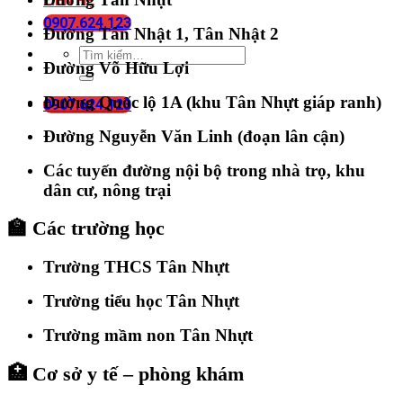
LIÊN HỆ
0907.624.123
Đường Tân Nhật 1, Tân Nhật 2
Đường Võ Hữu Lợi
Đường Quốc lộ 1A (khu Tân Nhựt giáp ranh)
0907.624.123
Đường Nguyễn Văn Linh (đoạn lân cận)
Các tuyến đường nội bộ trong nhà trọ, khu
dân cư, nông trại
🏫
Các trường học
Trường THCS Tân Nhựt
Trường tiểu học Tân Nhựt
Trường mầm non Tân Nhựt
🏥
Cơ sở y tế – phòng khám