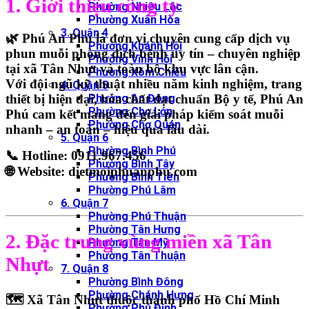
1. Giới thiệu công ty
Phường Nhiêu Lộc
Phường Xuân Hòa
3. Quận 4
🌿
Phú An Phú
là đơn vị chuyên cung cấp
dịch vụ
Phường Khánh Hội
phun muỗi phòng dịch bệnh
uy tín – chuyên nghiệp
Phường Vĩnh Hội
tại xã Tân Nhựt và toàn bộ khu vực lân cận.
Phường Xóm Chiếu
Với đội ngũ kỹ thuật nhiều năm kinh nghiệm, trang
4. Quận 5
thiết bị hiện đại, hóa chất đạt chuẩn Bộ y tế, Phú An
Phường An Đông
Phường Chợ Lớn
Phú cam kết mang đến giải pháp kiểm soát muỗi
Phường Chợ Quán
nhanh – an toàn – hiệu quả lâu dài
.
5. Quận 6
Phường Bình Phú
📞
Hotline: 0911.967.456
Phường Bình Tây
🌐
Website: dietmoiphuanphu.com
Phường Bình Tiên
Phường Phú Lâm
6. Quận 7
Phường Phú Thuận
Phường Tân Hưng
2. Đặc trưng vùng miền xã Tân
Phường Tân Mỹ
Phường Tân Thuận
Nhựt
7. Quận 8
Phường Bình Đông
Phường Chánh Hưng
🗺️ Xã Tân Nhựt thuộc thành phố Hồ Chí Minh
Phường Phú Định