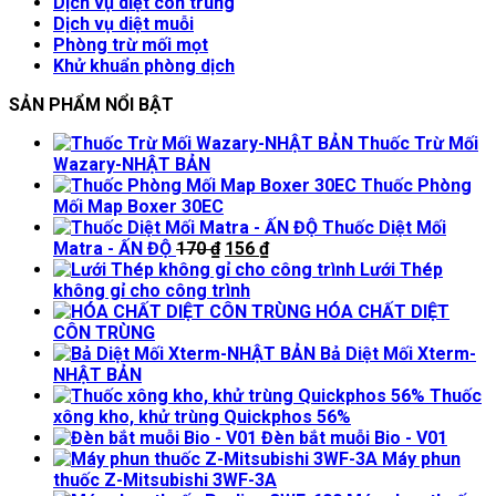
Dịch vụ diệt côn trùng
Dịch vụ diệt muỗi
Phòng trừ mối mọt
Khử khuẩn phòng dịch
SẢN PHẨM NỔI BẬT
Thuốc Trừ Mối
Wazary-NHẬT BẢN
Thuốc Phòng
Mối Map Boxer 30EC
Thuốc Diệt Mối
Giá
Giá
Matra - ẤN ĐỘ
170
₫
156
₫
gốc
hiện
Lưới Thép
là:
tại
không gỉ cho công trình
170 ₫.
là:
HÓA CHẤT DIỆT
156 ₫.
CÔN TRÙNG
Bả Diệt Mối Xterm-
NHẬT BẢN
Thuốc
xông kho, khử trùng Quickphos 56%
Đèn bắt muỗi Bio - V01
Máy phun
thuốc Z-Mitsubishi 3WF-3A