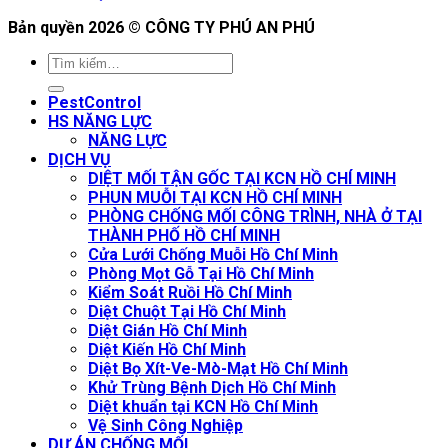
Bản quyền 2026 ©
CÔNG TY PHÚ AN PHÚ
PestControl
HS NĂNG LỰC
NĂNG LỰC
DỊCH VỤ
DIỆT MỐI TẬN GỐC TẠI KCN HỒ CHÍ MINH
PHUN MUỖI TẠI KCN HỒ CHÍ MINH
PHÒNG CHỐNG MỐI CÔNG TRÌNH, NHÀ Ở TẠI
THÀNH PHỐ HỒ CHÍ MINH
Cửa Lưới Chống Muỗi Hồ Chí Minh
Phòng Mọt Gỗ Tại Hồ Chí Minh
Kiểm Soát Ruồi Hồ Chí Minh
Diệt Chuột Tại Hồ Chí Minh
Diệt Gián Hồ Chí Minh
Diệt Kiến Hồ Chí Minh
Diệt Bọ Xít-Ve-Mò-Mạt Hồ Chí Minh
Khử Trùng Bệnh Dịch Hồ Chí Minh
Diệt khuẩn tại KCN Hồ Chí Minh
Vệ Sinh Công Nghiệp
DỰ ÁN CHỐNG MỐI