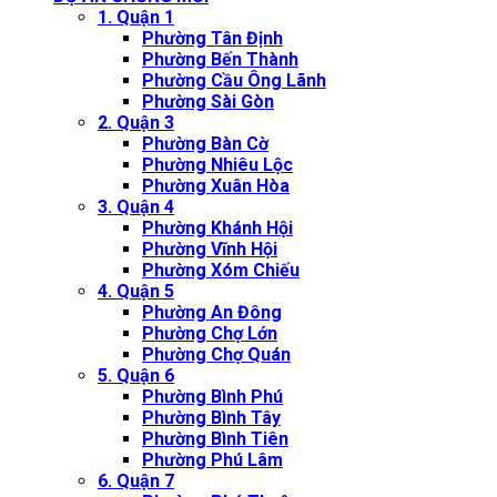
1. Quận 1
Phường Tân Định
Phường Bến Thành
Phường Cầu Ông Lãnh
Phường Sài Gòn
2. Quận 3
Phường Bàn Cờ
Phường Nhiêu Lộc
Phường Xuân Hòa
3. Quận 4
Phường Khánh Hội
Phường Vĩnh Hội
Phường Xóm Chiếu
4. Quận 5
Phường An Đông
Phường Chợ Lớn
Phường Chợ Quán
5. Quận 6
Phường Bình Phú
Phường Bình Tây
Phường Bình Tiên
Phường Phú Lâm
6. Quận 7