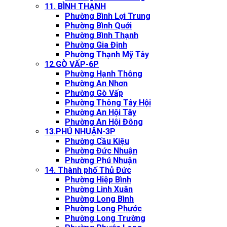
11. BÌNH THẠNH
Phường Bình Lợi Trung
Phường Bình Quới
Phường Bình Thạnh
Phường Gia Định
Phường Thạnh Mỹ Tây
12.GÒ VẤP-6P
Phường Hạnh Thông
Phường An Nhơn
Phường Gò Vấp
Phường Thông Tây Hội
Phường An Hội Tây
Phường An Hội Đông
13.PHÚ NHUẬN-3P
Phường Cầu Kiệu
Phường Đức Nhuận
Phường Phú Nhuận
14. Thành phố Thủ Đức
Phường Hiệp Bình
Phường Linh Xuân
Phường Long Bình
Phường Long Phước
Phường Long Trường