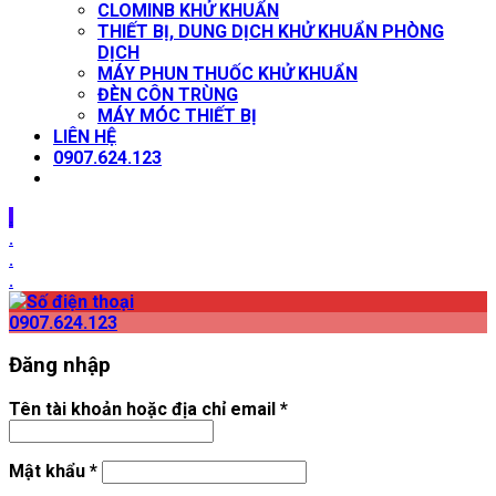
CLOMINB KHỬ KHUẨN
THIẾT BỊ, DUNG DỊCH KHỬ KHUẨN PHÒNG
DỊCH
MÁY PHUN THUỐC KHỬ KHUẨN
ĐÈN CÔN TRÙNG
MÁY MÓC THIẾT BỊ
LIÊN HỆ
0907.624.123
.
.
.
.
0907.624.123
Đăng nhập
Tên tài khoản hoặc địa chỉ email
*
Mật khẩu
*