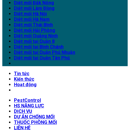
Diệt mối Đăk Nông
Diệt mối Lâm Đồng
Diệt mối Hà Nội
Diệt mối Hà Nam
Diệt mối Thái Bình
Diệt mối Hải Phòng
Diệt mối Quảng Ninh
Diệt mối tại Quận 8
Diệt mối tại Bình Chánh
Diệt mối tại Quận Phú Nhuận
Diệt mối tại Quận Tân Phú
Tin tức
Kiến thức
Hoạt động
PestControl
HS NĂNG LỰC
DỊCH VỤ
DỰ ÁN CHỐNG MỐI
THUỐC PHÒNG MỐI
LIÊN HỆ