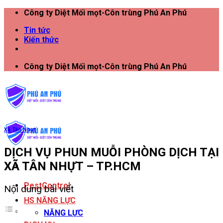
Công ty Diệt Mối mọt-Côn trùng Phú An Phú
Tin tức
Kiến thức
Công ty Diệt Mối mọt-Côn trùng Phú An Phú
Xã Tân Nhựt
DỊCH VỤ PHUN MUỖI PHÒNG DỊCH TẠI
XÃ TÂN NHỰT – TP.HCM
PestControl
Nội dung bài viết
HS NĂNG LỰC
NĂNG LỰC