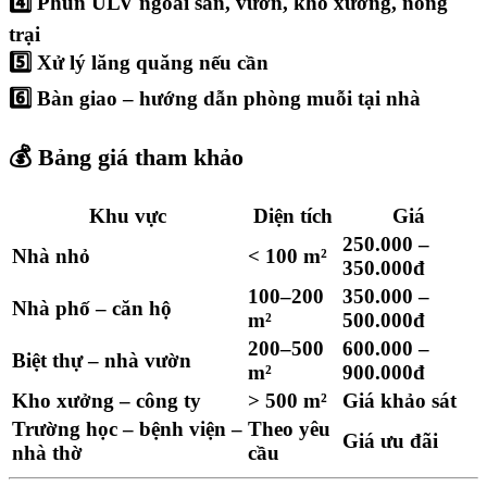
4️⃣ Phun ULV ngoài sân, vườn, kho xưởng, nông
trại
5️⃣ Xử lý lăng quăng nếu cần
6️⃣ Bàn giao – hướng dẫn phòng muỗi tại nhà
💰
Bảng giá tham khảo
Khu vực
Diện tích
Giá
250.000 –
Nhà nhỏ
< 100 m²
350.000đ
100–200
350.000 –
Nhà phố – căn hộ
m²
500.000đ
200–500
600.000 –
Biệt thự – nhà vườn
m²
900.000đ
Kho xưởng – công ty
> 500 m²
Giá khảo sát
Trường học – bệnh viện –
Theo yêu
Giá ưu đãi
nhà thờ
cầu