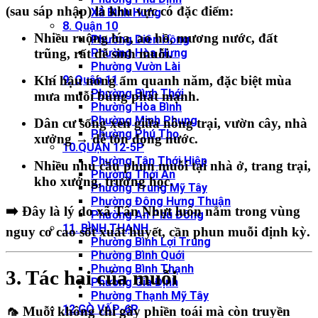
(sau sáp nhập) là khu vực có đặc điểm:
Xã Bình Hưng
8. Quận 10
Nhiều
ruộng lúa, ao hồ, mương nước, đất
Phường Diên Hồng
trũng
, rất dễ sinh muỗi.
Phường Hòa Hưng
Phường Vườn Lài
Khí hậu nóng ẩm quanh năm, đặc biệt mùa
9. Quận 11
Phường Bình Thới
mưa muỗi bùng phát mạnh.
Phường Hòa Bình
Phường Minh Phụng
Dân cư sống xen giữa nông trại, vườn cây, nhà
Phường Phú Thọ
xưởng → dễ tồn đọng nước.
10.QUẬN 12-5P
Phường Tân Thới Hiệp
Nhiều nhu cầu phun muỗi tại nhà ở, trang trại,
Phường Thới An
kho xưởng, trường học.
Phường Trung Mỹ Tây
Phường Đông Hưng Thuận
➡️ Đây là lý do xã Tân Nhựt luôn nằm trong
vùng
Phường An Phú Đông
11. BÌNH THẠNH
nguy cơ cao sốt xuất huyết
, cần phun muỗi định kỳ.
Phường Bình Lợi Trung
Phường Bình Quới
Phường Bình Thạnh
3. Tác hại của muỗi
Phường Gia Định
Phường Thạnh Mỹ Tây
12.GÒ VẤP-6P
🦟 Muỗi không chỉ gây phiền toái mà còn truyền