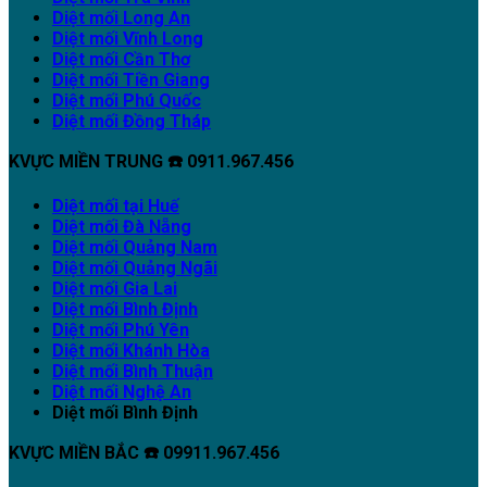
Diệt mối Long An
Diệt mối Vĩnh Long
Diệt mối Cần Thơ
Diệt mối Tiền Giang
Diệt mối Phú Quốc
Diệt mối Đồng Tháp
KVỰC MIỀN TRUNG ☎️ 0911.967.456
Diệt mối tại Huế
Diệt mối Đà Nẵng
Diệt mối Quảng Nam
Diệt mối Quảng Ngãi
Diệt mối Gia Lai
Diệt mối Bình Định
Diệt mối Phú Yên
Diệt mối Khánh Hòa
Diệt mối Bình Thuận
Diệt mối Nghệ An
Diệt mối Bình Định
KVỰC MIỀN BẮC ☎️ 09911.967.456