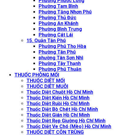
Phường Phước Long
Phường Tam Bình
Phường Tăng Nhơn Phú
Phường Thủ Đức
Phường An Khánh
Phường Bình Trưng
Phường Cát Lái
15. Quận Tân Phú
Phường Phú Thọ Hòa
Phường Tân Phú
phường Tân Sơn Nhì
Phường Tây Thạnh
Phường Phú Thuận
THUỐC PHÒNG MỐI
THUỐC DIỆT MỐI
THUỐC DIỆT MUỖI
Thuốc Diệt Chuột Hồ Chí Minh
Thuốc Diệt Kiến Hồ Chí Minh
Thuốc Diệt Ruồi Hồ Chí Minh
Thuốc Diệt Bò Chét Hồ Chí Minh
Thuốc Diệt Gián Hồ Chí Minh
Thuốc Diệt Rẹp Giường Hồ Chí Minh
Thuốc Diệt Ve Chó (Mèo) Hồ Chí Minh
THUỐC DIỆT CÔN TRÙNG