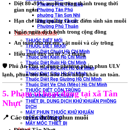
Diệt 80–95% muỗi trưởng thành trong thời
Phường Phú Thọ Hòa
gian ngắn
Phường Tân Phú
phường Tân Sơn Nhì
Hạn chế lăng quăng và các điểm sinh sản muỗi
Phường Tây Thạnh
Phường Phú Thuận
Ngăn ngừa dịch bệnh trong cộng đồng
THUỐC PHÒNG MỐI
THUỐC DIỆT MỐI
An toàn cho trẻ em, vật nuôi và cây trồng
THUỐC DIỆT MUỖI
Thuốc Diệt Chuột Hồ Chí Minh
Hiệu quả duy trì từ 2–3 tháng
Thuốc Diệt Kiến Hồ Chí Minh
Thuốc Diệt Ruồi Hồ Chí Minh
🛡️ Phú An Phú sử dụng phương pháp
phun ULV
Thuốc Diệt Bò Chét Hồ Chí Minh
Thuốc Diệt Gián Hồ Chí Minh
lạnh
,
phun tồn lưu
, hóa chất nhập khẩu an toàn.
Thuốc Diệt Rẹp Giường Hồ Chí Minh
Thuốc Diệt Ve Chó (Mèo) Hồ Chí Minh
THUỐC DIỆT CÔN TRÙNG
5. Phạm vi hoạt động tại xã Tân
CLOMINB KHỬ KHUẨN
THIẾT BỊ, DUNG DỊCH KHỬ KHUẨN PHÒNG
Nhựt
DỊCH
MÁY PHUN THUỐC KHỬ KHUẨN
📍
Các tuyến đường phun muỗi
ĐÈN CÔN TRÙNG
MÁY MÓC THIẾT BỊ
Đường Tân Nhựt