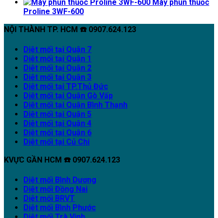
Máy phun thuốc
Proline 3WF-600
NỘI THÀNH TP. HCM ☎️ 0907.624.123
Diệt mối tại Quận 7
Diệt mối tại Quận 1
Diệt mối tại Quận 2
Diệt mối tại Quận 3
Diệt mối tại TP.Thủ Đức
Diệt mối tại Quận Gò Vấp
Diệt mối tại Quận Bình Thạnh
Diệt mối tại Quận 5
Diệt mối tại Quận 4
Diệt mối tại Quận 6
Diệt mối tại Củ Chi
KVỰC GẦN HCM ☎️ 0907.624.123
Diệt mối Bình Dương
Diệt mối Đồng Nai
Diệt mối BRVT
Diệt mối Bình Phước
Diệt mối Trà Vinh