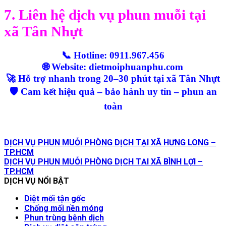
7. Liên hệ dịch vụ phun muỗi tại
xã Tân Nhựt
📞 Hotline: 0911.967.456
🌐 Website: dietmoiphuanphu.com
🚀 Hỗ trợ nhanh trong 20–30 phút tại xã Tân Nhựt
🛡️ Cam kết hiệu quả – bảo hành uy tín – phun an
toàn
DỊCH VỤ PHUN MUỖI PHÒNG DỊCH TẠI XÃ HƯNG LONG –
TP.HCM
DỊCH VỤ PHUN MUỖI PHÒNG DỊCH TẠI XÃ BÌNH LỢI –
TP.HCM
DỊCH VỤ NỔI BẬT
Diệt mối tận gốc
Chống mối nền móng
Phun trùng bệnh dịch