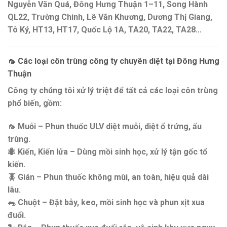
Nguyễn Văn Quá, Đông Hưng Thuận 1–11, Song Hành
QL22, Trường Chinh, Lê Văn Khương, Dương Thị Giang,
Tô Ký, HT13, HT17, Quốc Lộ 1A, TA20, TA22, TA28…
🦟
Các loại côn trùng công ty chuyên diệt tại Đông Hưng
Thuận
Công ty chúng tôi
xử lý triệt để tất cả các loại côn trùng
phổ biến
, gồm:
🦟
Muỗi
– Phun thuốc ULV diệt muỗi, diệt ổ trứng, ấu
trùng.
🐜
Kiến, Kiến lửa
– Dùng mồi sinh học, xử lý tận gốc tổ
kiến.
🪳
Gián
– Phun thuốc không mùi, an toàn, hiệu quả dài
lâu.
🐀
Chuột
– Đặt bẫy, keo, mồi sinh học và phun xịt xua
đuổi.