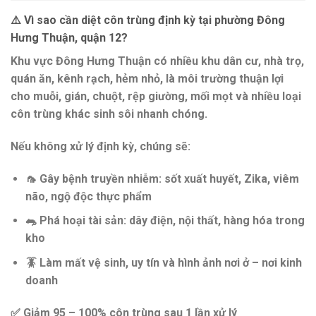
⚠️
Vì sao cần diệt côn trùng định kỳ tại phường Đông
Hưng Thuận, quận 12?
Khu vực
Đông Hưng Thuận
có nhiều
khu dân cư, nhà trọ,
quán ăn, kênh rạch, hẻm nhỏ
, là môi trường thuận lợi
cho
muỗi, gián, chuột, rệp giường, mối mọt và nhiều loại
côn trùng khác sinh sôi nhanh chóng
.
Nếu không xử lý định kỳ, chúng sẽ:
🦟
Gây bệnh truyền nhiễm
: sốt xuất huyết, Zika, viêm
não, ngộ độc thực phẩm
🐀
Phá hoại tài sản
: dây điện, nội thất, hàng hóa trong
kho
🪳
Làm mất vệ sinh, uy tín và hình ảnh nơi ở – nơi kinh
doanh
✅
Giảm 95 – 100% côn trùng sau 1 lần xử lý