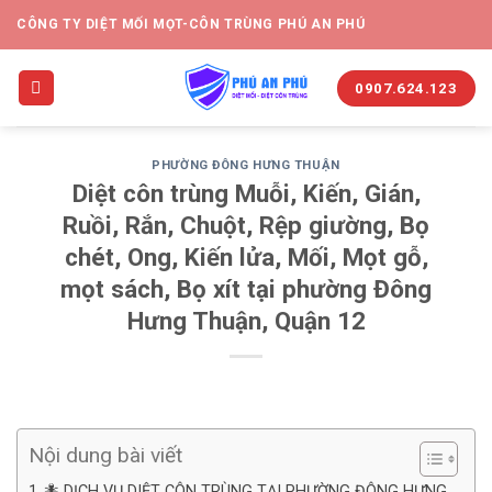
CÔNG TY DIỆT MỐI MỌT-CÔN TRÙNG PHÚ AN PHÚ
0907.624.123
PHƯỜNG ĐÔNG HƯNG THUẬN
Diệt côn trùng Muỗi, Kiến, Gián,
Ruồi, Rắn, Chuột, Rệp giường, Bọ
chét, Ong, Kiến lửa, Mối, Mọt gỗ,
mọt sách, Bọ xít tại phường Đông
Hưng Thuận, Quận 12
Nội dung bài viết
🐜 DỊCH VỤ DIỆT CÔN TRÙNG TẠI PHƯỜNG ĐÔNG HƯNG