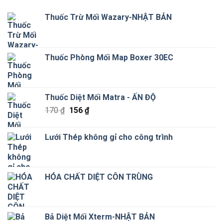
Thuốc Trừ Mối Wazary-NHẬT BẢN
Thuốc Phòng Mối Map Boxer 30EC
Thuốc Diệt Mối Matra - ẤN ĐỘ
Giá
Giá
170
₫
156
₫
gốc
hiện
là:
tại
Lưới Thép không gỉ cho công trình
170 ₫.
là:
156 ₫.
HÓA CHẤT DIỆT CÔN TRÙNG
Bả Diệt Mối Xterm-NHẬT BẢN