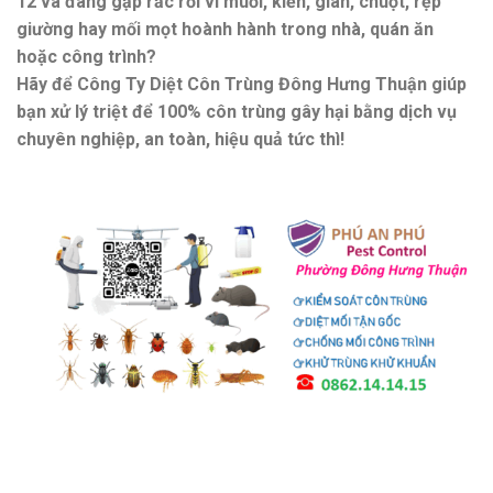
12
và đang gặp rắc rối vì
muỗi, kiến, gián, chuột, rệp
giường hay mối mọt
hoành hành trong nhà, quán ăn
hoặc công trình?
Hãy để
Công Ty Diệt Côn Trùng Đông Hưng Thuận
giúp
bạn
xử lý triệt để 100% côn trùng gây hại
bằng
dịch vụ
chuyên nghiệp, an toàn, hiệu quả tức thì
!