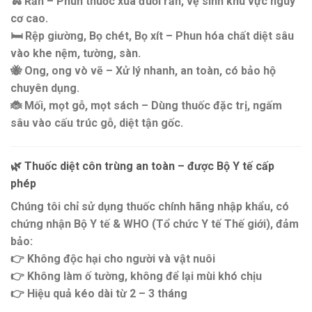
🐍
Rắn
– Phun thuốc xua đuổi rắn, vệ sinh khu vực nguy
cơ cao.
🛏️
Rệp giường, Bọ chét, Bọ xít
– Phun hóa chất diệt sâu
vào khe nệm, tường, sàn.
🐝
Ong, ong vò vẽ
– Xử lý nhanh, an toàn, có bảo hộ
chuyên dụng.
🐞
Mối, mọt gỗ, mọt sách
– Dùng thuốc đặc trị, ngấm
sâu vào cấu trúc gỗ, diệt tận gốc.
🌿
Thuốc diệt côn trùng an toàn – được Bộ Y tế cấp
phép
Chúng tôi chỉ sử dụng
thuốc chính hãng nhập khẩu
, có
chứng nhận
Bộ Y tế & WHO (Tổ chức Y tế Thế giới)
, đảm
bảo:
👉 Không độc hại cho người và vật nuôi
👉 Không làm ố tường, không để lại mùi khó chịu
👉 Hiệu quả kéo dài từ 2 – 3 tháng