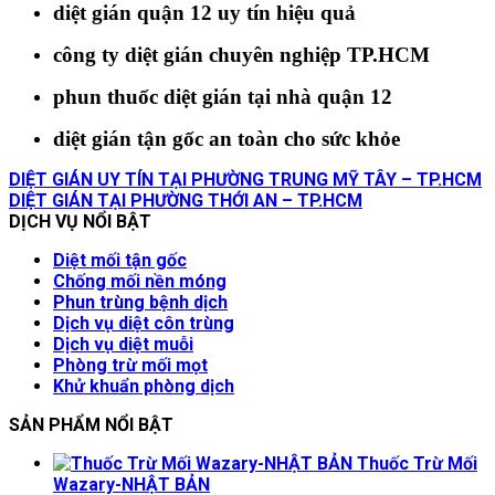
diệt gián quận 12 uy tín hiệu quả
công ty diệt gián chuyên nghiệp TP.HCM
phun thuốc diệt gián tại nhà quận 12
diệt gián tận gốc an toàn cho sức khỏe
DIỆT GIÁN UY TÍN TẠI PHƯỜNG TRUNG MỸ TÂY – TP.HCM
DIỆT GIÁN TẠI PHƯỜNG THỚI AN – TP.HCM
DỊCH VỤ NỔI BẬT
Diệt mối tận gốc
Chống mối nền móng
Phun trùng bệnh dịch
Dịch vụ diệt côn trùng
Dịch vụ diệt muỗi
Phòng trừ mối mọt
Khử khuẩn phòng dịch
SẢN PHẨM NỔI BẬT
Thuốc Trừ Mối
Wazary-NHẬT BẢN