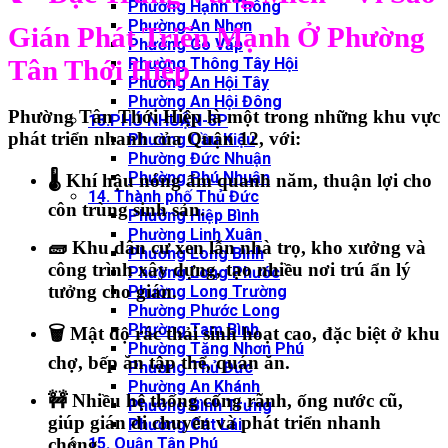
Phường Hạnh Thông
Phường An Nhơn
Gián Phát Triển Mạnh Ở Phường
Phường Gò Vấp
Tân Thới Hiệp
Phường Thông Tây Hội
Phường An Hội Tây
Phường An Hội Đông
Phường
Tân Thới Hiệp
là một trong những khu vực
13.PHÚ NHUẬN-3P
phát triển nhanh của
Quận 12
, với:
Phường Cầu Kiệu
Phường Đức Nhuận
Phường Phú Nhuận
🌡
Khí hậu nóng ẩm quanh năm
, thuận lợi cho
14. Thành phố Thủ Đức
côn trùng sinh sản.
Phường Hiệp Bình
Phường Linh Xuân
🧱
Khu dân cư xen lẫn nhà trọ, kho xưởng và
Phường Long Bình
công trình xây dựng
, tạo nhiều nơi trú ẩn lý
Phường Long Phước
tưởng cho gián.
Phường Long Trường
Phường Phước Long
Phường Tam Bình
🗑
Mật độ rác thải sinh hoạt cao
, đặc biệt ở khu
Phường Tăng Nhơn Phú
chợ, bếp ăn tập thể, quán ăn.
Phường Thủ Đức
Phường An Khánh
🚧
Nhiều hệ thống cống rãnh, ống nước cũ
,
Phường Bình Trưng
giúp gián di chuyển và phát triển nhanh
Phường Cát Lái
15. Quận Tân Phú
chóng.