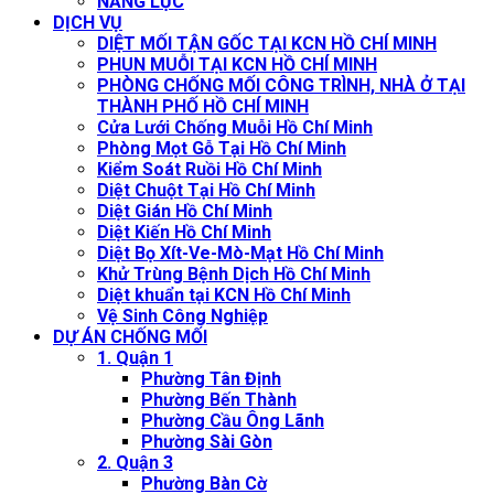
NĂNG LỰC
DỊCH VỤ
DIỆT MỐI TẬN GỐC TẠI KCN HỒ CHÍ MINH
PHUN MUỖI TẠI KCN HỒ CHÍ MINH
PHÒNG CHỐNG MỐI CÔNG TRÌNH, NHÀ Ở TẠI
THÀNH PHỐ HỒ CHÍ MINH
Cửa Lưới Chống Muỗi Hồ Chí Minh
Phòng Mọt Gỗ Tại Hồ Chí Minh
Kiểm Soát Ruồi Hồ Chí Minh
Diệt Chuột Tại Hồ Chí Minh
Diệt Gián Hồ Chí Minh
Diệt Kiến Hồ Chí Minh
Diệt Bọ Xít-Ve-Mò-Mạt Hồ Chí Minh
Khử Trùng Bệnh Dịch Hồ Chí Minh
Diệt khuẩn tại KCN Hồ Chí Minh
Vệ Sinh Công Nghiệp
DỰ ÁN CHỐNG MỐI
1. Quận 1
Phường Tân Định
Phường Bến Thành
Phường Cầu Ông Lãnh
Phường Sài Gòn
2. Quận 3
Phường Bàn Cờ