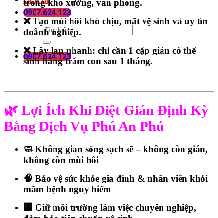
LIÊN HỆ
trong kho xưởng, văn phòng.
0907.624.123
❌
Tạo mùi hôi khó chịu, mất vệ sinh và uy tín
doanh nghiệp
.
❌
Lây lan nhanh
: chỉ cần 1 cặp gián có thể
0907.624.123
sinh hàng trăm con sau 1 tháng.
🌿
Lợi Ích Khi Diệt Gián Định Kỳ
Bằng Dịch Vụ Phú An Phú
🧼
Không gian sống sạch sẽ – không còn gián,
không còn mùi hôi
🧠
Bảo vệ sức khỏe gia đình & nhân viên
khỏi
mầm bệnh nguy hiểm
🏢
Giữ môi trường làm việc chuyên nghiệp,