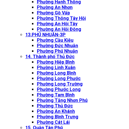
Phường Hạnh Thông
Phường An Nhơn
Phường Gò Vấp
Phường Thông Tây Hội
Phường An Hội Tây
Phường An Hội Đông
13.PHÚ NHUẬN-3P
Phường Cầu Kiệu
Phường Đức Nhuận
Phường Phú Nhuận
14. Thành phố Thủ Đức
Phường Hiệp Bình
Phường Linh Xuân
Phường Long Bình
Phường Long Phước
Phường Long Trường
Phường Phước Long
Phường Tam Bình
Phường Tăng Nhơn Phú
Phường Thủ Đức
Phường An Khánh
Phường Bình Trưng
Phường Cát Lái
15. Quận Tân Phú