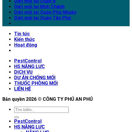
Diệt mối tại Quận 8
Diệt mối tại Bình Chánh
Diệt mối tại Quận Phú Nhuận
Diệt mối tại Quận Tân Phú
Tin tức
Kiến thức
Hoạt động
PestControl
HS NĂNG LỰC
DỊCH VỤ
DỰ ÁN CHỐNG MỐI
THUỐC PHÒNG MỐI
LIÊN HỆ
Bản quyền 2026 ©
CÔNG TY PHÚ AN PHÚ
PestControl
HS NĂNG LỰC