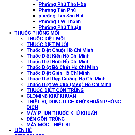
Phường Phú Thọ Hòa
Phường Tân Phú
phường Tân Sơn Nhì
Phường Tây Thạnh
Phường Phú Thuận
THUỐC PHÒNG MỐI
THUỐC DIỆT MỐI
THUỐC DIỆT MUỖI
Thuốc Diệt Chuột Hồ Chí Minh
Thuốc Diệt Kiến Hồ Chí Minh
Thuốc Diệt Ruồi Hồ Chí Minh
Thuốc Diệt Bò Chét Hồ Chí Minh
Thuốc Diệt Gián Hồ Chí Minh
Thuốc Diệt Rẹp Giường Hồ Chí Minh
Thuốc Diệt Ve Chó (Mèo) Hồ Chí Minh
THUỐC DIỆT CÔN TRÙNG
CLOMINB KHỬ KHUẨN
THIẾT BỊ, DUNG DỊCH KHỬ KHUẨN PHÒNG
DỊCH
MÁY PHUN THUỐC KHỬ KHUẨN
ĐÈN CÔN TRÙNG
MÁY MÓC THIẾT BỊ
LIÊN HỆ