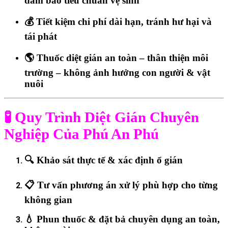
đảm bảo tiêu chuẩn vệ sinh
💰
Tiết kiệm chi phí dài hạn
, tránh hư hại và
tái phát
🌎
Thuốc diệt gián an toàn – thân thiện môi
trường – không ảnh hưởng con người & vật
nuôi
🧪
Quy Trình Diệt Gián Chuyên
Nghiệp Của Phú An Phú
🔍
Khảo sát thực tế & xác định ổ gián
📋
Tư vấn phương án xử lý phù hợp
cho từng
không gian
💧
Phun thuốc & đặt bả chuyên dụng
an toàn,