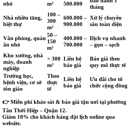
bảo hành 1
nhỏ
m²
500.000
tháng
100 –
Nhà nhiều tầng,
600.000 –
Xử lý chuyên
300
biệt thự
900.000
sâu toàn diện
m²
50 –
Văn phòng, quán
400.000 –
Dịch vụ nhanh
150
ăn nhỏ
700.000
– gọn – sạch
m²
Kho xưởng, nhà
> 300
Liên hệ
Báo giá theo
máy, doanh
m²
báo giá
quy mô thực tế
nghiệp
Trường học,
Theo
Liên hệ
Ưu đãi cho tổ
bệnh viện, cơ sở
thực
báo giá
chức cộng đồng
tôn giáo
tế
👉
Miễn phí khảo sát & báo giá tận nơi
tại
phường
Tân Thới Hiệp – Quận 12
.
Giảm 10% cho khách hàng đặt lịch online qua
website.