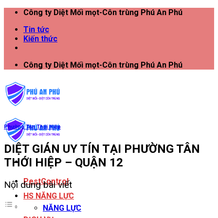
Công ty Diệt Mối mọt-Côn trùng Phú An Phú
Tin tức
Kiến thức
Công ty Diệt Mối mọt-Côn trùng Phú An Phú
Phường Tân Thới Hiệp
DIỆT GIÁN UY TÍN TẠI PHƯỜNG TÂN
THỚI HIỆP – QUẬN 12
PestControl
Nội dung bài viết
HS NĂNG LỰC
NĂNG LỰC