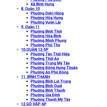
Xã Bình Hưng
8. Quận 10
Phường Diên Hồng
Phường Hòa Hưng
Phường Vườn Lài
9. Quận 11
Phường Bình Thới
Phường Hòa Bình
Phường Minh Phụng
Phường Phú Thọ
10.QUẬN 12-5P
Phường Tân Thới Hiệp
Phường Thới An
Phường Trung Mỹ Tây
Phường Đông Hưng Thuận
Phường An Phú Đông
11. BÌNH THẠNH
Phường Bình Lợi Trung
Phường Bình Quới
Phường Bình Thạnh
Phường Gia Định
Phường Thạnh Mỹ Tây
12.GÒ VẤP-6P