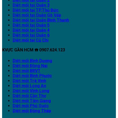
Diệt mối tại Quận 2
Diệt mối tại Quận 3
Diệt mối tại TP.Thủ Đức
Diệt mối tại Quận Gò Vấp
Diệt mối tại Quận Bình Thạnh
Diệt mối tại Quận 5
Diệt mối tại Quận 4
Diệt mối tại Quận 6
Diệt mối tại Củ Chi
KVỰC GẦN HCM ☎️ 0907.624.123
Diệt mối Bình Dương
Diệt mối Đồng Nai
Diệt mối BRVT
Diệt mối Bình Phước
Diệt mối Trà Vinh
Diệt mối Long An
Diệt mối Vĩnh Long
Diệt mối Cần Thơ
Diệt mối Tiền Giang
Diệt mối Phú Quốc
Diệt mối Đồng Tháp