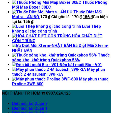
Thuốc Phòng
Mối Map Boxer 30EC
Thuốc Diệt Mối
Matra - ẤN ĐỘ
170
₫
Giá gốc là: 170 ₫.
156
₫
Giá hiện
tại là: 156 ₫.
Lưới Thép
không gỉ cho công trình
HÓA CHẤT DIỆT
CÔN TRÙNG
Bả Diệt Mối Xterm-
NHẬT BẢN
Thuốc
xông kho, khử trùng Quickphos 56%
Đèn bắt muỗi Bio - V01
Máy phun
thuốc Z-Mitsubishi 3WF-3A
Máy phun thuốc
Proline 3WF-600
NỘI THÀNH TP. HCM ☎️ 0907.624.123
Diệt mối tại Quận 7
Diệt mối tại Quận 1