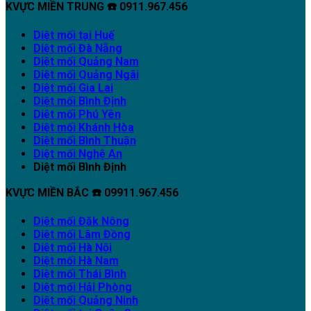
KVỰC MIỀN TRUNG ☎️ 0911.967.456
Diệt mối tại Huế
Diệt mối Đà Nẵng
Diệt mối Quảng Nam
Diệt mối Quảng Ngãi
Diệt mối Gia Lai
Diệt mối Bình Định
Diệt mối Phú Yên
Diệt mối Khánh Hòa
Diệt mối Bình Thuận
Diệt mối Nghệ An
Diệt mối Bình Định
KVỰC MIỀN BẮC ☎️ 09911.967.456
Diệt mối Đăk Nông
Diệt mối Lâm Đồng
Diệt mối Hà Nội
Diệt mối Hà Nam
Diệt mối Thái Bình
Diệt mối Hải Phòng
Diệt mối Quảng Ninh