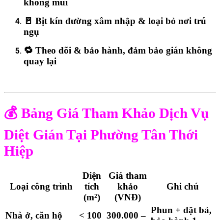
không mùi
🚪
Bịt kín đường xâm nhập & loại bỏ nơi trú
ngụ
🔁
Theo dõi & bảo hành
, đảm bảo gián không
quay lại
💰
Bảng Giá Tham Khảo Dịch Vụ
Diệt Gián Tại Phường Tân Thới
Hiệp
Diện
Giá tham
Loại công trình
tích
khảo
Ghi chú
(m²)
(VNĐ)
Phun + đặt bả,
Nhà ở, căn hộ
< 100
300.000 –