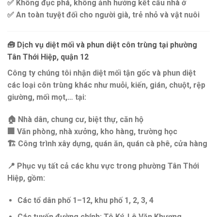
✅
Không đục phá, không ảnh hưởng kết cấu nhà ở
✅
An toàn tuyệt đối cho người già, trẻ nhỏ và vật nuôi
🧰
Dịch vụ diệt mối và phun diệt côn trùng tại phường
Tân Thới Hiệp, quận 12
Công ty chúng tôi nhận
diệt mối tận gốc
và
phun diệt
các loại côn trùng khác
như muỗi, kiến, gián, chuột, rệp
giường, mối mọt,… tại:
🏠
Nhà dân, chung cư, biệt thự, căn hộ
🏢
Văn phòng, nhà xưởng, kho hàng, trường học
🏗️
Công trình xây dựng, quán ăn, quán cà phê, cửa hàng
📍
Phục vụ tất cả các khu vực trong phường Tân Thới
Hiệp
, gồm:
Các
tổ dân phố 1–12
,
khu phố 1, 2, 3, 4
Các
tuyến đường chính
:
Tô Ký, Lê Văn Khương,