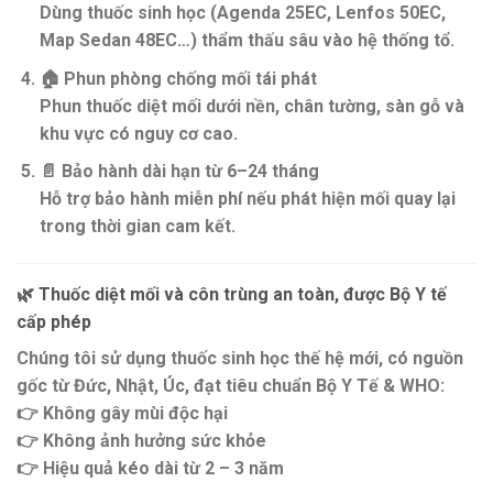
Dùng thuốc sinh học (Agenda 25EC, Lenfos 50EC,
Map Sedan 48EC…) thẩm thấu sâu vào hệ thống tổ.
🏠
Phun phòng chống mối tái phát
Phun thuốc diệt mối dưới nền, chân tường, sàn gỗ và
khu vực có nguy cơ cao.
📄
Bảo hành dài hạn từ 6–24 tháng
Hỗ trợ
bảo hành miễn phí
nếu phát hiện mối quay lại
trong thời gian cam kết.
🌿
Thuốc diệt mối và côn trùng an toàn, được Bộ Y tế
cấp phép
Chúng tôi sử dụng
thuốc sinh học thế hệ mới
, có
nguồn
gốc từ Đức, Nhật, Úc
, đạt tiêu chuẩn
Bộ Y Tế & WHO
:
👉 Không gây mùi độc hại
👉 Không ảnh hưởng sức khỏe
👉 Hiệu quả kéo dài từ 2 – 3 năm