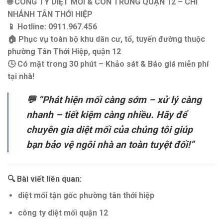
🌐
CÔNG TY DIỆT MỐI & CÔN TRÙNG QUẬN 12 – CHI
NHÁNH TÂN THỚI HIỆP
📱
Hotline: 0911.967.456
🏠
Phục vụ toàn bộ khu dân cư, tổ, tuyến đường thuộc
phường Tân Thới Hiệp, quận 12
🕓
Có mặt trong 30 phút – Khảo sát & Báo giá miễn phí
tại nhà!
💬 “Phát hiện mối càng sớm – xử lý càng
nhanh – tiết kiệm càng nhiều. Hãy để
chuyên gia diệt mối của chúng tôi giúp
bạn bảo vệ ngôi nhà an toàn tuyệt đối!”
🔍 Bài viết liên quan
:
diệt mối tận gốc phường tân thới hiệp
công ty diệt mối quận 12