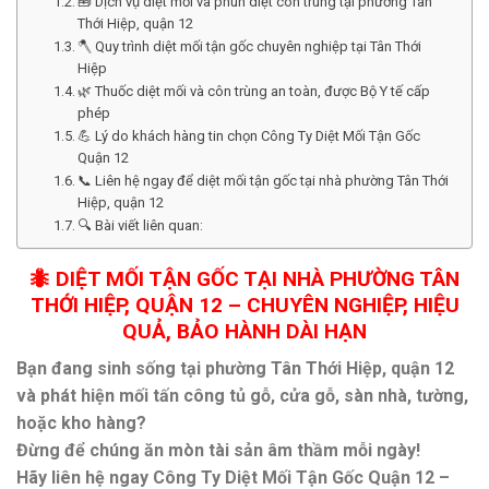
🧰 Dịch vụ diệt mối và phun diệt côn trùng tại phường Tân
Thới Hiệp, quận 12
🪓 Quy trình diệt mối tận gốc chuyên nghiệp tại Tân Thới
Hiệp
🌿 Thuốc diệt mối và côn trùng an toàn, được Bộ Y tế cấp
phép
💪 Lý do khách hàng tin chọn Công Ty Diệt Mối Tận Gốc
Quận 12
📞 Liên hệ ngay để diệt mối tận gốc tại nhà phường Tân Thới
Hiệp, quận 12
🔍 Bài viết liên quan:
🐜
DIỆT MỐI TẬN GỐC TẠI NHÀ PHƯỜNG TÂN
THỚI HIỆP, QUẬN 12 – CHUYÊN NGHIỆP, HIỆU
QUẢ, BẢO HÀNH DÀI HẠN
Bạn đang sinh sống tại
phường Tân Thới Hiệp, quận 12
và phát hiện
mối tấn công tủ gỗ, cửa gỗ, sàn nhà, tường,
hoặc kho hàng
?
Đừng để chúng
ăn mòn tài sản âm thầm mỗi ngày!
Hãy liên hệ ngay
Công Ty Diệt Mối Tận Gốc Quận 12
–