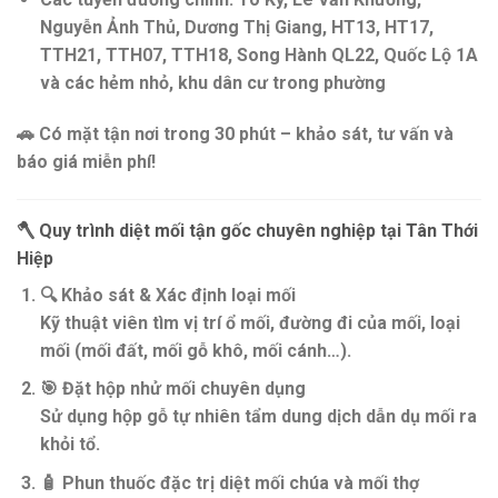
Nguyễn Ảnh Thủ, Dương Thị Giang, HT13, HT17,
TTH21, TTH07, TTH18, Song Hành QL22, Quốc Lộ 1A
và các hẻm nhỏ, khu dân cư trong phường
🚗
Có mặt tận nơi trong 30 phút
– khảo sát, tư vấn và
báo giá miễn phí!
🪓
Quy trình diệt mối tận gốc chuyên nghiệp tại Tân Thới
Hiệp
🔍
Khảo sát & Xác định loại mối
Kỹ thuật viên tìm vị trí ổ mối, đường đi của mối, loại
mối (mối đất, mối gỗ khô, mối cánh…).
🎯
Đặt hộp nhử mối chuyên dụng
Sử dụng hộp gỗ tự nhiên tẩm dung dịch dẫn dụ mối ra
khỏi tổ.
🧴
Phun thuốc đặc trị diệt mối chúa và mối thợ