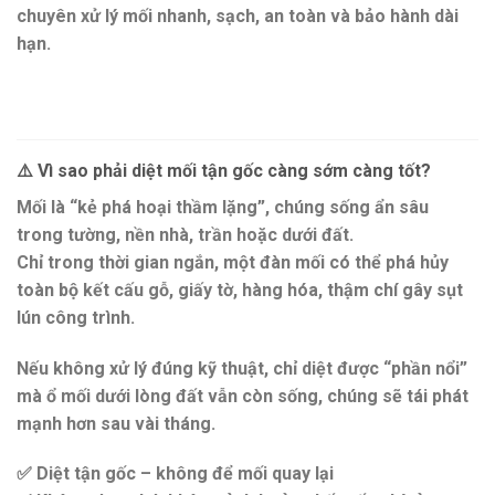
chuyên
xử lý mối nhanh, sạch, an toàn và bảo hành dài
hạn
.
⚠️
Vì sao phải diệt mối tận gốc càng sớm càng tốt?
Mối là
“kẻ phá hoại thầm lặng”
, chúng sống ẩn sâu
trong tường, nền nhà, trần hoặc dưới đất.
Chỉ trong thời gian ngắn,
một đàn mối có thể phá hủy
toàn bộ kết cấu gỗ, giấy tờ, hàng hóa, thậm chí gây sụt
lún công trình
.
Nếu không
xử lý đúng kỹ thuật
, chỉ diệt được “phần nổi”
mà
ổ mối dưới lòng đất vẫn còn sống
, chúng sẽ
tái phát
mạnh hơn sau vài tháng
.
✅
Diệt tận gốc – không để mối quay lại