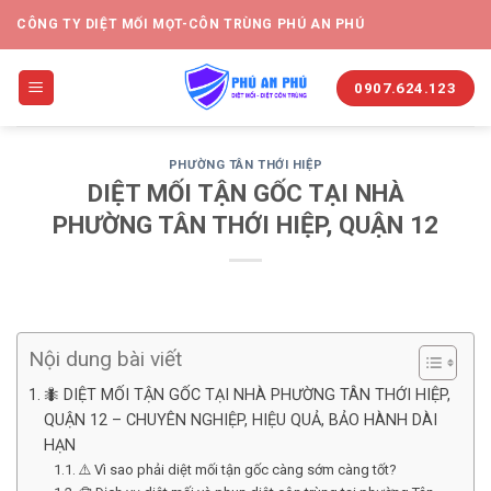
CÔNG TY DIỆT MỐI MỌT-CÔN TRÙNG PHÚ AN PHÚ
0907.624.123
PHƯỜNG TÂN THỚI HIỆP
DIỆT MỐI TẬN GỐC TẠI NHÀ
PHƯỜNG TÂN THỚI HIỆP, QUẬN 12
Nội dung bài viết
🐜 DIỆT MỐI TẬN GỐC TẠI NHÀ PHƯỜNG TÂN THỚI HIỆP,
QUẬN 12 – CHUYÊN NGHIỆP, HIỆU QUẢ, BẢO HÀNH DÀI
HẠN
⚠️ Vì sao phải diệt mối tận gốc càng sớm càng tốt?