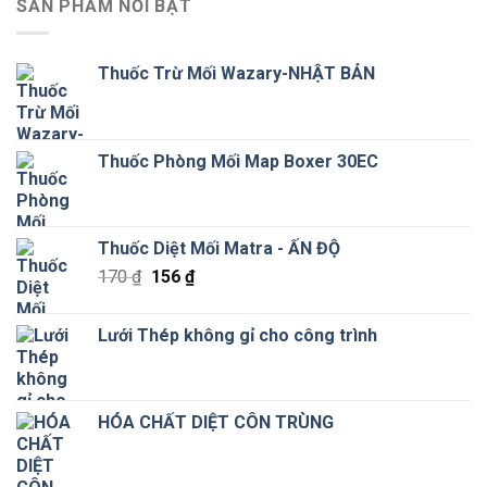
SẢN PHẨM NỔI BẬT
Thuốc Trừ Mối Wazary-NHẬT BẢN
Thuốc Phòng Mối Map Boxer 30EC
Thuốc Diệt Mối Matra - ẤN ĐỘ
Giá
Giá
170
₫
156
₫
gốc
hiện
là:
tại
Lưới Thép không gỉ cho công trình
170 ₫.
là:
156 ₫.
HÓA CHẤT DIỆT CÔN TRÙNG