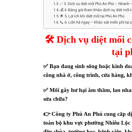
✅ 3. Dịch vụ diệt mối Phú An Phú – Nhanh
💰 4. Bảng giá tham khảo dịch vụ diệt mối 
🌟 5. Lợi ích khi diệt mối tại Phú An Phú
📞 6. Liên hệ ngay – Khảo sát miễn phí tạ
🛠️
Dịch vụ diệt mối c
tại 
✅ Bạn đang sinh sống hoặc kinh do
công nhà ở, công trình, cửa hàng, 
✅ Mối gây hư hại âm thầm, lan nhan
sửa chữa?
👉
Công ty Phú An Phú
cung cấp
d
toàn bộ khu vực
phường Nhiêu Lộc
đền chùa, trường học, bệnh viện, kh