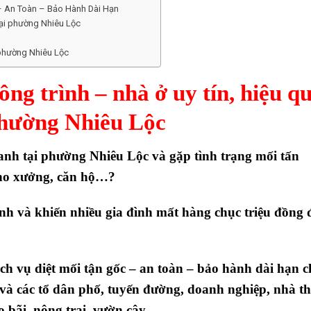
 – An Toàn – Bảo Hành Dài Hạn
tại phường Nhiêu Lộc
i phường Nhiêu Lộc
ông trình – nhà ở uy tín, hiệu q
phường Nhiêu Lộc
anh tại
phường Nhiêu Lộc
và gặp tình trạng
mối tấn
kho xưởng, căn hộ…
?
h và khiến nhiều gia đình mất hàng chục triệu đồng 
ịch vụ diệt mối tận gốc – an toàn – bảo hành dài hạn
c
và các tổ dân phố, tuyến đường, doanh nghiệp, nhà th
o bãi, nông trại, vườn cây…