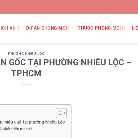
DỊCH VỤ
DỰ ÁN CHỐNG MỐI
THUỐC PHÒNG MỐI
LI
PHƯỜNG NHIÊU LỘC
TẬN GỐC TẠI PHƯỜNG NHIÊU LỘC –
TPHCM
tín, hiệu quả tại phường Nhiêu Lộc
i phát triển mạnh?