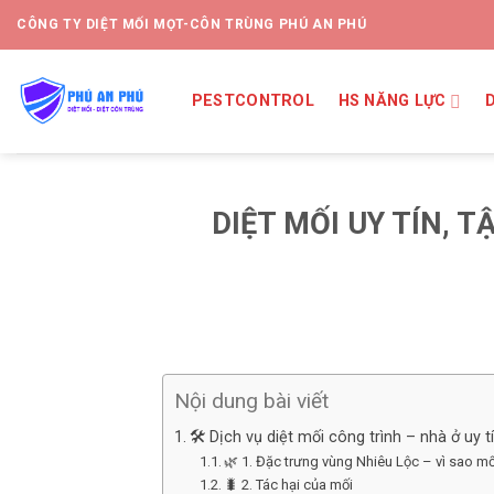
CÔNG TY DIỆT MỐI MỌT-CÔN TRÙNG PHÚ AN PHÚ
PESTCONTROL
HS NĂNG LỰC
DIỆT MỐI UY TÍN, 
Nội dung bài viết
🛠️ Dịch vụ diệt mối công trình – nhà ở uy 
🌿 1. Đặc trưng vùng Nhiêu Lộc – vì sao mố
🐛 2. Tác hại của mối