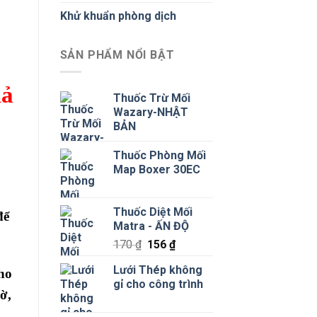
Khử khuẩn phòng dịch
SẢN PHẨM NỔI BẬT
uả
Thuốc Trừ Mối
Wazary-NHẬT
BẢN
Thuốc Phòng Mối
Map Boxer 30EC
Thuốc Diệt Mối
để
Matra - ẤN ĐỘ
Giá
Giá
170
₫
156
₫
gốc
hiện
Lưới Thép không
ho
là:
tại
gỉ cho công trình
170 ₫.
là:
ờ,
156 ₫.