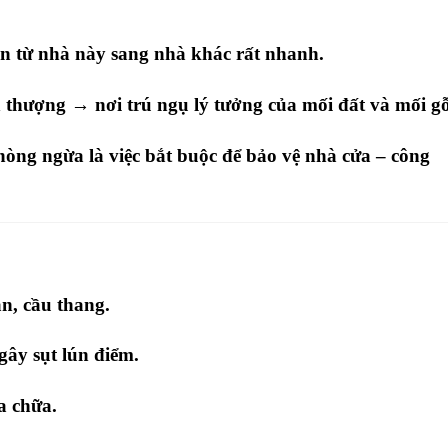
n từ nhà này sang nhà khác rất nhanh.
n thượng
→ nơi trú ngụ lý tưởng của mối đất và mối gỗ
phòng ngừa
là việc bắt buộc để bảo vệ nhà cửa – công
n, cầu thang.
gây sụt lún điểm.
ửa chữa.