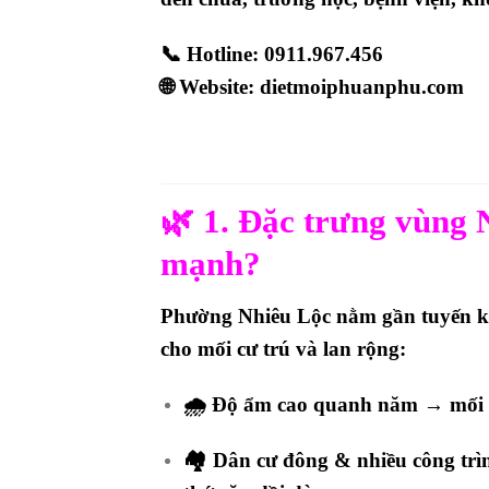
📞
Hotline: 0911.967.456
🌐
Website: dietmoiphuanphu.com
🌿
1. Đặc trưng vùng N
mạnh?
Phường Nhiêu Lộc nằm gần tuyến kên
cho mối cư trú và lan rộng:
🌧️
Độ ẩm cao quanh năm
→ mối d
🏘️
Dân cư đông & nhiều công trì