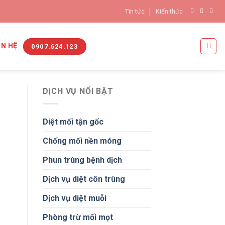
Tin tức
Kiến thức
ÊN HỆ
0907.624.123
DỊCH VỤ NỔI BẬT
Diệt mối tận gốc
Chống mối nền móng
Phun trùng bệnh dịch
Dịch vụ diệt côn trùng
Dịch vụ diệt muỗi
Phòng trừ mối mọt