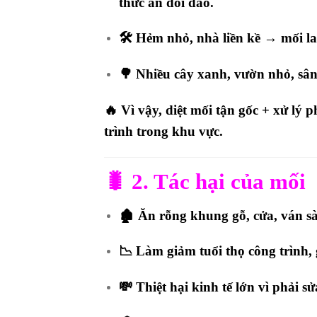
thức ăn dồi dào.
🛠️
Hẻm nhỏ, nhà liền kề
→ mối la
🌳
Nhiều cây xanh, vườn nhỏ, sâ
🔥 Vì vậy,
diệt mối tận gốc + xử lý 
trình trong khu vực.
🐛
2. Tác hại của mối
🏚️ Ăn rỗng khung gỗ, cửa, ván sà
📉 Làm giảm tuổi thọ công trình, 
💸 Thiệt hại kinh tế lớn vì phải s