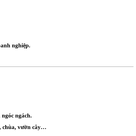
doanh nghiệp.
i ngóc ngách.
ờ, chùa, vườn cây…