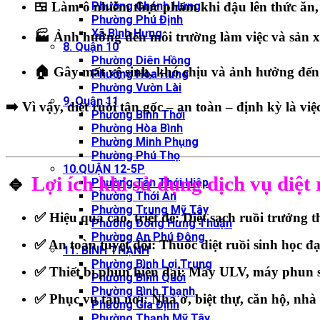
Phường Chánh Hưng
🍱 Làm ô nhiễm thực phẩm khi đậu lên thức ăn,
Phường Phú Định
Xã Bình Hưng
🏭 Ảnh hưởng đến môi trường làm việc và sản xu
8. Quận 10
Phường Diên Hồng
🏠 Gây mất vệ sinh, khó chịu và ảnh hưởng đến 
Phường Hòa Hưng
Phường Vườn Lài
9. Quận 11
➡️ Vì vậy, diệt ruồi tận gốc – an toàn – định kỳ là vi
Phường Bình Thới
Phường Hòa Bình
Phường Minh Phụng
Phường Phú Thọ
10.QUẬN 12-5P
🔹
Lợi ích khi sử dụng dịch vụ diệ
Phường Tân Thới Hiệp
Phường Thới An
Phường Trung Mỹ Tây
✅ Hiệu quả cao, triệt để: Diệt sạch ruồi trưởng 
Phường Đông Hưng Thuận
Phường An Phú Đông
✅ An toàn tuyệt đối: Thuốc diệt ruồi sinh học đạ
11. BÌNH THẠNH
Phường Bình Lợi Trung
✅ Thiết bị phun hiện đại: Máy ULV, máy phun sươ
Phường Bình Quới
Phường Bình Thạnh
✅ Phục vụ tận nơi: Nhà ở, biệt thự, căn hộ, nh
Phường Gia Định
Phường Thạnh Mỹ Tây