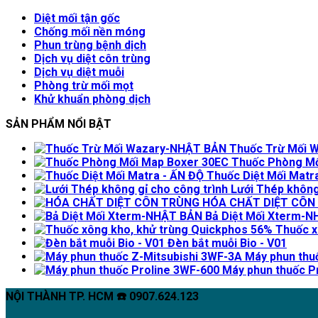
Diệt mối tận gốc
Chống mối nền móng
Phun trùng bệnh dịch
Dịch vụ diệt côn trùng
Dịch vụ diệt muỗi
Phòng trừ mối mọt
Khử khuẩn phòng dịch
SẢN PHẨM NỔI BẬT
Thuốc Trừ Mối 
Thuốc Phòng Mố
Thuốc Diệt Mối Matr
Lưới Thép không
HÓA CHẤT DIỆT CÔN
Bả Diệt Mối Xterm-
Thuốc x
Đèn bắt muỗi Bio - V01
Máy phun thu
Máy phun thuốc P
NỘI THÀNH TP. HCM ☎️ 0907.624.123