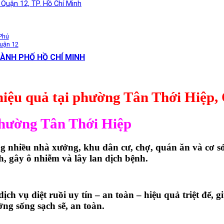
, Quận 12, TP. Hồ Chí Minh
 Phú
Quận 12
ÀNH PHỐ HỒ CHÍ MINH
– hiệu quả tại phường Tân Thới Hiệp
 phường Tân Thới Hiệp
g nhiều nhà xưởng, khu dân cư, chợ, quán ăn và cơ s
, gây ô nhiễm và lây lan dịch bệnh.
ch vụ diệt ruồi uy tín – an toàn – hiệu quả triệt để,
ng sống sạch sẽ, an toàn.