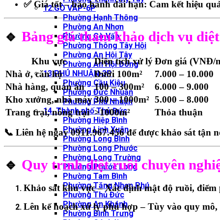
✅ Giá tốt – bảo hành dài hạn: Cam kết hiệu quả r
12.GÒ VẤP-6P
Phường Hạnh Thông
Phường An Nhơn
🔹
Bảng giá tham khảo dịch vụ diệt
Phường Gò Vấp
Phường Thông Tây Hội
Phường An Hội Tây
Khu vực
Diện tích xử lý
Đơn giá (VNĐ/m
Phường An Hội Đông
Nhà ở, căn hộ
13.PHÚ NHUẬN-3P
Dưới 100m²
7.000 – 10.000
Phường Cầu Kiệu
Nhà hàng, quán ăn
100 – 300m²
6.000 – 9.000
Phường Đức Nhuận
Kho xưởng, nhà máy
300 – 1000m²
5.000 – 8.000
Phường Phú Nhuận
14. Thành phố Thủ Đức
Trang trại, nông trại
>1000m²
Thỏa thuận
Phường Hiệp Bình
Phường Linh Xuân
📞 Liên hệ ngay 0911.967.456 để được khảo sát tận n
Phường Long Bình
Phường Long Phước
Phường Long Trường
🔹
Quy trình diệt ruồi chuyên nghi
Phường Phước Long
Phường Tam Bình
Phường Tăng Nhơn Phú
Khảo sát khu vực – Xác định mật độ ruồi, điểm 
Phường Thủ Đức
Phường An Khánh
Lên kế hoạch xử lý phù hợp – Tùy vào quy mô, 
Phường Bình Trưng