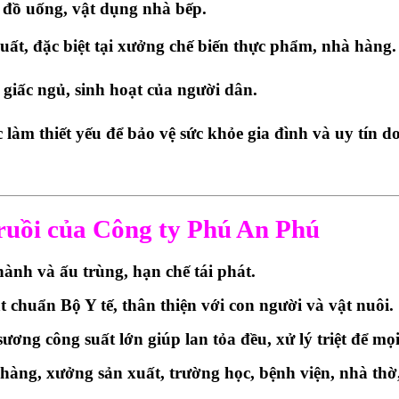
 đồ uống, vật dụng nhà bếp.
ất, đặc biệt tại xưởng chế biến thực phẩm, nhà hàng.
giấc ngủ, sinh hoạt của người dân.
ệc làm thiết yếu để bảo vệ sức khỏe gia đình và uy tín 
t ruồi của Công ty Phú An Phú
thành và ấu trùng, hạn chế tái phát.
t chuẩn Bộ Y tế, thân thiện với con người và vật nuôi.
ng công suất lớn giúp lan tỏa đều, xử lý triệt để mọ
à hàng, xưởng sản xuất, trường học, bệnh viện, nhà th