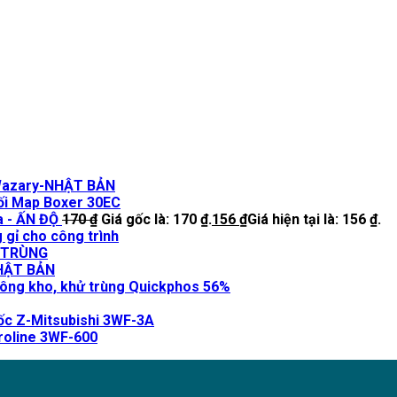
Wazary-NHẬT BẢN
i Map Boxer 30EC
a - ẤN ĐỘ
170
₫
Giá gốc là: 170 ₫.
156
₫
Giá hiện tại là: 156 ₫.
 gỉ cho công trình
 TRÙNG
NHẬT BẢN
ông kho, khử trùng Quickphos 56%
ốc Z-Mitsubishi 3WF-3A
roline 3WF-600