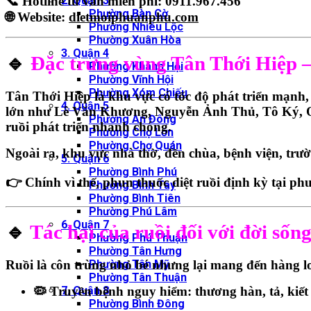
📞 Hotline tư vấn miễn phí: 0911.967.456
2. Quận 3
Phường Bàn Cờ
🌐 Website:
dietmoiphuanphu.com
Phường Nhiêu Lộc
Phường Xuân Hòa
3. Quận 4
🔹
Đặc trưng vùng Tân Thới Hiệp – n
Phường Khánh Hội
Phường Vĩnh Hội
Phường Xóm Chiếu
Tân Thới Hiệp là khu vực có tốc độ phát triển mạnh
4. Quận 5
lớn như Lê Văn Khương, Nguyễn Ảnh Thủ, Tô Ký, Quốc
Phường An Đông
ruồi phát triển nhanh chóng.
Phường Chợ Lớn
Phường Chợ Quán
Ngoài ra, khu vực nhà thờ, đền chùa, bệnh viện, trư
5. Quận 6
Phường Bình Phú
👉 Chính vì thế, phun thuốc diệt ruồi định kỳ tại p
Phường Bình Tây
Phường Bình Tiên
Phường Phú Lâm
6. Quận 7
🔹
Tác hại của ruồi đối với đời sốn
Phường Phú Thuận
Phường Tân Hưng
Phường Tân Mỹ
Ruồi là côn trùng nhỏ bé nhưng lại mang đến hàng lo
Phường Tân Thuận
7. Quận 8
🦠 Truyền bệnh nguy hiểm: thương hàn, tả, kiết
Phường Bình Đông