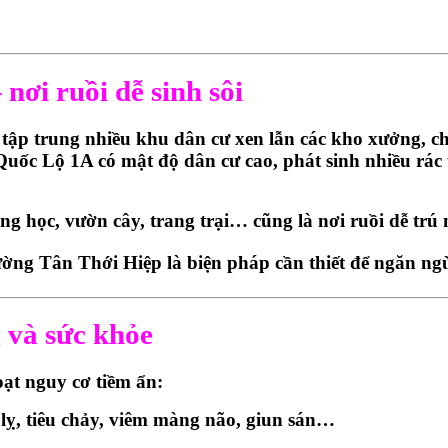
ơi ruồi dễ sinh sôi
, tập trung nhiều khu dân cư xen lẫn các kho xưởng, 
 Lộ 1A có mật độ dân cư cao, phát sinh nhiều rác th
ờng học, vườn cây, trang trại… cũng là nơi ruồi dễ tr
hường Tân Thới Hiệp là biện pháp cần thiết để ngăn ng
g và sức khỏe
ạt nguy cơ tiềm ẩn:
 lỵ, tiêu chảy, viêm màng não, giun sán…