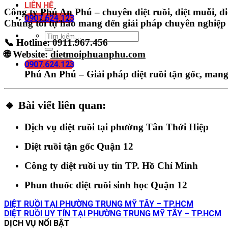
LIÊN HỆ
Công ty Phú An Phú – chuyên diệt ruồi, diệt muỗi, diệ
0907.624.123
Chúng tôi tự hào mang đến giải pháp chuyên nghiệp
📞 Hotline: 0911.967.456
🌐 Website:
dietmoiphuanphu.com
0907.624.123
Phú An Phú – Giải pháp diệt ruồi tận gốc, mang
🔸 Bài viết liên quan:
Dịch vụ diệt ruồi tại phường Tân Thới Hiệp
Diệt ruồi tận gốc Quận 12
Công ty diệt ruồi uy tín TP. Hồ Chí Minh
Phun thuốc diệt ruồi sinh học Quận 12
DIỆT RUỒI TẠI PHƯỜNG TRUNG MỸ TÂY – TP.HCM
DIỆT RUỒI UY TÍN TẠI PHƯỜNG TRUNG MỸ TÂY – TP.HCM
DỊCH VỤ NỔI BẬT