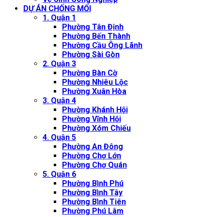
DỰ ÁN CHỐNG MỐI
1. Quận 1
Phường Tân Định
Phường Bến Thành
Phường Cầu Ông Lãnh
Phường Sài Gòn
2. Quận 3
Phường Bàn Cờ
Phường Nhiêu Lộc
Phường Xuân Hòa
3. Quận 4
Phường Khánh Hội
Phường Vĩnh Hội
Phường Xóm Chiếu
4. Quận 5
Phường An Đông
Phường Chợ Lớn
Phường Chợ Quán
5. Quận 6
Phường Bình Phú
Phường Bình Tây
Phường Bình Tiên
Phường Phú Lâm