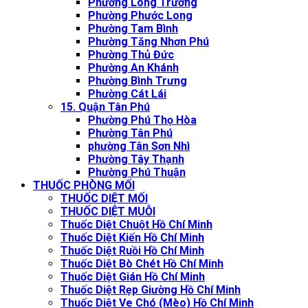
Phường Long Trường
Phường Phước Long
Phường Tam Bình
Phường Tăng Nhơn Phú
Phường Thủ Đức
Phường An Khánh
Phường Bình Trưng
Phường Cát Lái
15. Quận Tân Phú
Phường Phú Thọ Hòa
Phường Tân Phú
phường Tân Sơn Nhì
Phường Tây Thạnh
Phường Phú Thuận
THUỐC PHÒNG MỐI
THUỐC DIỆT MỐI
THUỐC DIỆT MUỖI
Thuốc Diệt Chuột Hồ Chí Minh
Thuốc Diệt Kiến Hồ Chí Minh
Thuốc Diệt Ruồi Hồ Chí Minh
Thuốc Diệt Bò Chét Hồ Chí Minh
Thuốc Diệt Gián Hồ Chí Minh
Thuốc Diệt Rẹp Giường Hồ Chí Minh
Thuốc Diệt Ve Chó (Mèo) Hồ Chí Minh