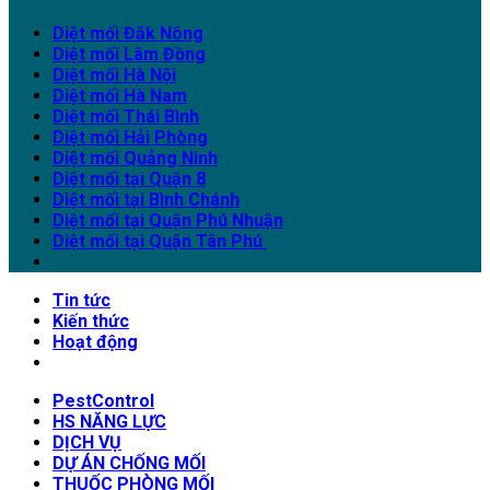
Diệt mối Đăk Nông
Diệt mối Lâm Đồng
Diệt mối Hà Nội
Diệt mối Hà Nam
Diệt mối Thái Bình
Diệt mối Hải Phòng
Diệt mối Quảng Ninh
Diệt mối tại Quận 8
Diệt mối tại Bình Chánh
Diệt mối tại Quận Phú Nhuận
Diệt mối tại Quận Tân Phú
Tin tức
Kiến thức
Hoạt động
PestControl
HS NĂNG LỰC
DỊCH VỤ
DỰ ÁN CHỐNG MỐI
THUỐC PHÒNG MỐI