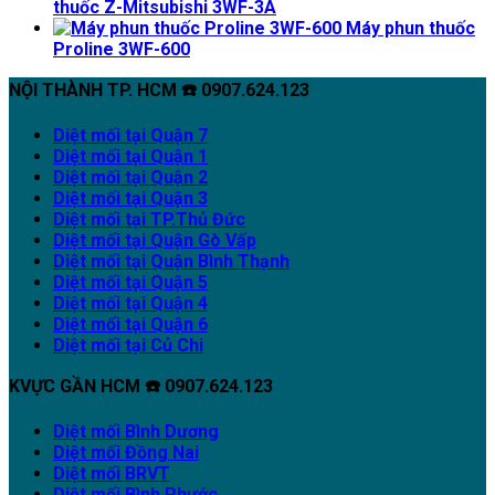
thuốc Z-Mitsubishi 3WF-3A
Máy phun thuốc
Proline 3WF-600
NỘI THÀNH TP. HCM ☎️ 0907.624.123
Diệt mối tại Quận 7
Diệt mối tại Quận 1
Diệt mối tại Quận 2
Diệt mối tại Quận 3
Diệt mối tại TP.Thủ Đức
Diệt mối tại Quận Gò Vấp
Diệt mối tại Quận Bình Thạnh
Diệt mối tại Quận 5
Diệt mối tại Quận 4
Diệt mối tại Quận 6
Diệt mối tại Củ Chi
KVỰC GẦN HCM ☎️ 0907.624.123
Diệt mối Bình Dương
Diệt mối Đồng Nai
Diệt mối BRVT
Diệt mối Bình Phước