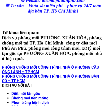
🌐
Website:
dietmoiphuanphu.com
💬
Tư vấn – khảo sát miễn phí – phục vụ 24/7 toàn
địa bàn TP. Hồ Chí Minh!
Từ khóa liên quan:
Dịch vụ phòng mối PHƯỜNG XUÂN HÒA, phòng
chống mối tại TP. Hồ Chí Minh, công ty diệt mối
Phú An Phú, phòng mối công trình mới, xử lý mối
tận gốc tại PHƯỜNG XUÂN HÒA, phòng mối nhà
ở hiệu quả.
PHÒNG CHỐNG MỐI CÔNG TRÌNH, NHÀ Ở PHƯỜNG CẦU
ÔNG LÃNH – TP.HCM
PHÒNG CHỐNG MỐI CÔNG TRÌNH, NHÀ Ở PHƯỜNG BÀN
CỜ – TP.HCM
DỊCH VỤ NỔI BẬT
Diệt mối tận gốc
Chống mối nền móng
Phun trùng bệnh dịch