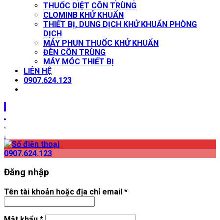
THUỐC DIỆT CÔN TRÙNG
CLOMINB KHỬ KHUẨN
THIẾT BỊ, DUNG DỊCH KHỬ KHUẨN PHÒNG
DỊCH
MÁY PHUN THUỐC KHỬ KHUẨN
ĐÈN CÔN TRÙNG
MÁY MÓC THIẾT BỊ
LIÊN HỆ
0907.624.123
.
.
.
.
0907.624.123
Đăng nhập
Tên tài khoản hoặc địa chỉ email
*
Mật khẩu
*