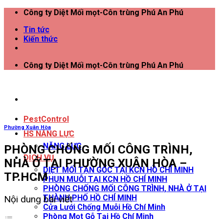
Công ty Diệt Mối mọt-Côn trùng Phú An Phú
Tin tức
Kiến thức
Công ty Diệt Mối mọt-Côn trùng Phú An Phú
PestControl
Phường Xuân Hòa
HS NĂNG LỰC
NĂNG LỰC
PHÒNG CHỐNG MỐI CÔNG TRÌNH,
DỊCH VỤ
NHÀ Ở TẠI PHƯỜNG XUÂN HÒA –
DIỆT MỐI TẬN GỐC TẠI KCN HỒ CHÍ MINH
TP.HCM
PHUN MUỖI TẠI KCN HỒ CHÍ MINH
PHÒNG CHỐNG MỐI CÔNG TRÌNH, NHÀ Ở TẠI
THÀNH PHỐ HỒ CHÍ MINH
Nội dung bài viết
Cửa Lưới Chống Muỗi Hồ Chí Minh
Phòng Mọt Gỗ Tại Hồ Chí Minh