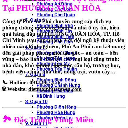
Phường An Đông
Tại PHƯỜNG XUÂN HÒA
Phường Chợ Lớn
Phường Chợ Quán
5. Quận 6
Công ty
Phú An Phú
chuyên cung cấp
dịch vụ
Phường Bình Phú
phòng chống mối công trình và nhà ở uy tín, hiệu
Phường Bình Tây
quả hàng đầu tại PHƯỜNG XUÂN HÒA
, TP. Hồ
Phường Bình Tiên
Chí Minh (sau sáp nhập). Với đội ngũ kỹ thuật viên
Phường Phú Lâm
nhiều năm kinh nghiệm,
Phú An Phú
cam kết mang
6. Quận 7
đến
giải pháp phòng mối tận gốc – an toàn – bền
Phường Phú Thuận
Phường Tân Hưng
vững – bảo hành dài hạn
cho mọi loại công trình:
Phường Tân Mỹ
nhà dân, kho xưởng, biệt thự, căn hộ, trường học,
Phường Tân Thuận
bệnh viện, chùa, nhà thờ, nông trại, vườn cây…
7. Quận 8
Phường Bình Đông
📞
Hotline: 0911.967.456
Phường Chánh Hưng
🌐
Website:
dietmoiphuanphu.com
Phường Phú Định
Xã Bình Hưng
8. Quận 10
Phường Diên Hồng
Phường Hòa Hưng
🏞️ Đặc Trưng Vùng Miền
Phường Vườn Lài
9. Quận 11