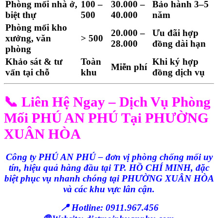
Phòng mối nhà ở,
100 –
30.000 –
Bảo hành 3–5
biệt thự
500
40.000
năm
Phòng mối kho
20.000 –
Ưu đãi hợp
xưởng, văn
> 500
28.000
đồng dài hạn
phòng
Khảo sát & tư
Toàn
Khi ký hợp
Miễn phí
vấn tại chỗ
khu
đồng dịch vụ
📞 Liên Hệ Ngay – Dịch Vụ Phòng
Mối PHÚ AN PHÚ Tại PHƯỜNG
XUÂN HÒA
Công ty
PHÚ AN PHÚ
–
đơn vị phòng chống mối uy
tín, hiệu quả hàng đầu tại TP. HỒ CHÍ MINH
, đặc
biệt phục vụ
nhanh chóng tại PHƯỜNG XUÂN HÒA
và các khu vực lân cận.
📍
Hotline:
0911.967.456