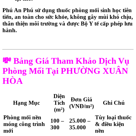
Phú An Phú
sử dụng
thuốc phòng mối sinh học tiên
tiến
,
an toàn cho sức khỏe, không gây mùi khó chịu,
thân thiện môi trường
và được
Bộ Y tế cấp phép lưu
hành.
💸 Bảng Giá Tham Khảo Dịch Vụ
Phòng Mối Tại PHƯỜNG XUÂN
HÒA
Diện
Đơn Giá
Hạng Mục
Tích
Ghi Chú
(VNĐ/m²)
(m²)
Phòng mối nền
Tùy loại thuốc
100 –
25.000 –
móng công trình
& điều kiện
300
35.000
mới
nền