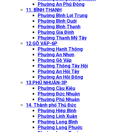
Phường An Phú Đông
11. BÌNH THẠNH
Phường Bình Lợi Trung
Phường Bình Quới
Phường Bình Thạnh
Phường Gia Định
Phường Thạnh Mỹ Tây
12.GÒ VẤP-6P
Phường Hạnh Thông
Phường An Nhơn
Phường Gò Vấp
Phường Thông Tây Hội
Phường An Hội Tây
Phường An Hội Đông
13.PHÚ NHUẬN-3P
Phường Cầu Kiệu
Phường Đức Nhuận
Phường Phú Nhuận
14. Thành phố Thủ Đức
Phường Hiệp Bình
Phường Linh Xuân
Phường Long Bình
Phường Long Phước