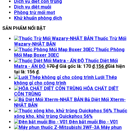
Dịch vụ diệt côn trùng
Dịch vụ diệt muỗi
Phòng trừ mối mọt
Khử khuẩn phòng dịch
SẢN PHẨM NỔI BẬT
Thuốc Trừ Mối
Wazary-NHẬT BẢN
Thuốc Phòng
Mối Map Boxer 30EC
Thuốc Diệt Mối
Matra - ẤN ĐỘ
170
₫
Giá gốc là: 170 ₫.
156
₫
Giá hiện
tại là: 156 ₫.
Lưới Thép
không gỉ cho công trình
HÓA CHẤT DIỆT
CÔN TRÙNG
Bả Diệt Mối Xterm-
NHẬT BẢN
Thuốc
xông kho, khử trùng Quickphos 56%
Đèn bắt muỗi Bio - V01
Máy phun