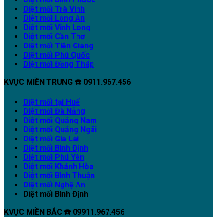
Diệt mối Trà Vinh
Diệt mối Long An
Diệt mối Vĩnh Long
Diệt mối Cần Thơ
Diệt mối Tiền Giang
Diệt mối Phú Quốc
Diệt mối Đồng Tháp
KVỰC MIỀN TRUNG ☎️ 0911.967.456
Diệt mối tại Huế
Diệt mối Đà Nẵng
Diệt mối Quảng Nam
Diệt mối Quảng Ngãi
Diệt mối Gia Lai
Diệt mối Bình Định
Diệt mối Phú Yên
Diệt mối Khánh Hòa
Diệt mối Bình Thuận
Diệt mối Nghệ An
Diệt mối Bình Định
KVỰC MIỀN BẮC ☎️ 09911.967.456