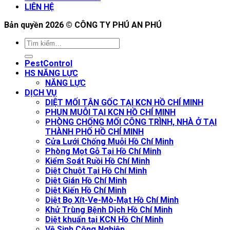
LIÊN HỆ
Bản quyền 2026 ©
CÔNG TY PHÚ AN PHÚ
PestControl
HS NĂNG LỰC
NĂNG LỰC
DỊCH VỤ
DIỆT MỐI TẬN GỐC TẠI KCN HỒ CHÍ MINH
PHUN MUỖI TẠI KCN HỒ CHÍ MINH
PHÒNG CHỐNG MỐI CÔNG TRÌNH, NHÀ Ở TẠI
THÀNH PHỐ HỒ CHÍ MINH
Cửa Lưới Chống Muỗi Hồ Chí Minh
Phòng Mọt Gỗ Tại Hồ Chí Minh
Kiểm Soát Ruồi Hồ Chí Minh
Diệt Chuột Tại Hồ Chí Minh
Diệt Gián Hồ Chí Minh
Diệt Kiến Hồ Chí Minh
Diệt Bọ Xít-Ve-Mò-Mạt Hồ Chí Minh
Khử Trùng Bệnh Dịch Hồ Chí Minh
Diệt khuẩn tại KCN Hồ Chí Minh
Vệ Sinh Công Nghiệp