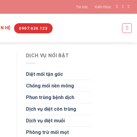
Tin tức
Kiến thức
ÊN HỆ
0907.624.123
DỊCH VỤ NỔI BẬT
Diệt mối tận gốc
Chống mối nền móng
Phun trùng bệnh dịch
Dịch vụ diệt côn trùng
Dịch vụ diệt muỗi
Phòng trừ mối mọt