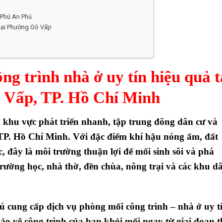
 Phú An Phú
 tại Phường Gò Vấp
g trình nhà ở uy tín hiệu quả t
 Vấp, TP. Hồ Chí Minh
 khu vực phát triển nhanh, tập trung đông dân cư và
TP. Hồ Chí Minh
. Với đặc điểm
khí hậu nóng ẩm, đất
c
, đây là môi trường thuận lợi để
mối sinh sôi và phá
trường học, nhà thờ, đền chùa, nông trại và các khu d
hú
cung cấp
dịch vụ phòng mối công trình – nhà ở uy t
bảo vệ công trình của bạn khỏi mối ngay từ giai đoạn t