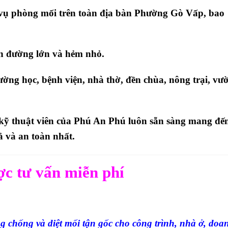
vụ phòng mối trên toàn địa bàn
Phường Gò Vấp
, bao
ến đường lớn và hẻm nhỏ
.
ờng học, bệnh viện, nhà thờ, đền chùa, nông trại, vư
kỹ thuật viên của
Phú An Phú
luôn sẵn sàng mang đế
ả và an toàn nhất
.
ợc tư vấn miễn phí
 chống và diệt mối tận gốc cho công trình, nhà ở, doa