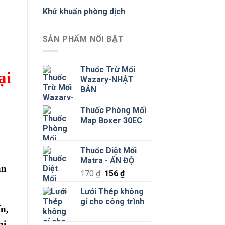
Khử khuẩn phòng dịch
SẢN PHẨM NỔI BẬT
Thuốc Trừ Mối
ại
Wazary-NHẬT
BẢN
Thuốc Phòng Mối
Map Boxer 30EC
Thuốc Diệt Mối
Matra - ẤN ĐỘ
ân
Giá
Giá
170
₫
156
₫
gốc
hiện
Lưới Thép không
là:
tại
gỉ cho công trình
170 ₫.
là:
ín,
156 ₫.
hi