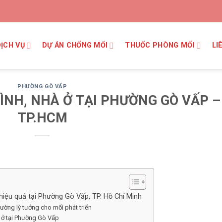
DỊCH VỤ
DỰ ÁN CHỐNG MỐI
THUỐC PHÒNG MỐI
LI
PHƯỜNG GÒ VẤP
ÌNH, NHÀ Ở TẠI PHƯỜNG GÒ VẤP –
TP.HCM
 hiệu quả tại Phường Gò Vấp, TP. Hồ Chí Minh
ường lý tưởng cho mối phát triển
à ở tại Phường Gò Vấp