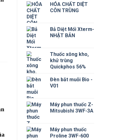
HÓA CHẤT DIỆT
CÔN TRÙNG
Bả Diệt Mối Xterm-
NHẬT BẢN
Thuốc xông kho,
khử trùng
Quickphos 56%
Đèn bắt muỗi Bio -
V01
Máy phun thuốc Z-
àn
Mitsubishi 3WF-3A
Máy phun thuốc
ủa
Proline 3WF-600