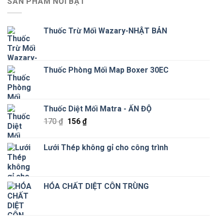
SẢN PHẨM NỔI BẬT
Thuốc Trừ Mối Wazary-NHẬT BẢN
Thuốc Phòng Mối Map Boxer 30EC
Thuốc Diệt Mối Matra - ẤN ĐỘ
Giá
Giá
170
₫
156
₫
gốc
hiện
là:
tại
Lưới Thép không gỉ cho công trình
170 ₫.
là:
156 ₫.
HÓA CHẤT DIỆT CÔN TRÙNG