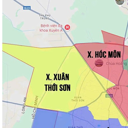
Phường Nhiêu Lộc
Phường Xuân Hòa
3. Quận 4
Phường Khánh Hội
Phường Vĩnh Hội
Phường Xóm Chiếu
4. Quận 5
Phường An Đông
Phường Chợ Lớn
Phường Chợ Quán
5. Quận 6
Phường Bình Phú
Phường Bình Tây
Phường Bình Tiên
Phường Phú Lâm
6. Quận 7
Phường Phú Thuận
Phường Tân Hưng
Phường Tân Mỹ
Phường Tân Thuận
7. Quận 8
Phường Bình Đông
Phường Chánh Hưng
Phường Phú Định