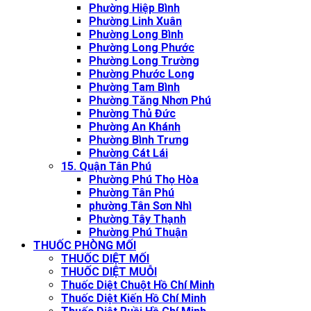
Phường Hiệp Bình
Phường Linh Xuân
Phường Long Bình
Phường Long Phước
Phường Long Trường
Phường Phước Long
Phường Tam Bình
Phường Tăng Nhơn Phú
Phường Thủ Đức
Phường An Khánh
Phường Bình Trưng
Phường Cát Lái
15. Quận Tân Phú
Phường Phú Thọ Hòa
Phường Tân Phú
phường Tân Sơn Nhì
Phường Tây Thạnh
Phường Phú Thuận
THUỐC PHÒNG MỐI
THUỐC DIỆT MỐI
THUỐC DIỆT MUỖI
Thuốc Diệt Chuột Hồ Chí Minh
Thuốc Diệt Kiến Hồ Chí Minh