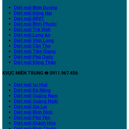
Diệt mối Bình Dương
Diệt mối Đồng Nai
Diệt mối BRVT
Diệt mối Bình Phước
Diệt mối Trà Vinh
Diệt mối Long An
Diệt mối Vĩnh Long
Diệt mối Cần Thơ
Diệt mối Tiền Giang
Diệt mối Phú Quốc
Diệt mối Đồng Tháp
KVỰC MIỀN TRUNG ☎️ 0911.967.456
Diệt mối tại Huế
Diệt mối Đà Nẵng
Diệt mối Quảng Nam
Diệt mối Quảng Ngãi
Diệt mối Gia Lai
Diệt mối Bình Định
Diệt mối Phú Yên
Diệt mối Khánh Hòa
Diệt mối Bình Thuận