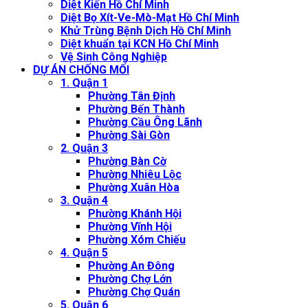
Diệt Kiến Hồ Chí Minh
Diệt Bọ Xít-Ve-Mò-Mạt Hồ Chí Minh
Khử Trùng Bệnh Dịch Hồ Chí Minh
Diệt khuẩn tại KCN Hồ Chí Minh
Vệ Sinh Công Nghiệp
DỰ ÁN CHỐNG MỐI
1. Quận 1
Phường Tân Định
Phường Bến Thành
Phường Cầu Ông Lãnh
Phường Sài Gòn
2. Quận 3
Phường Bàn Cờ
Phường Nhiêu Lộc
Phường Xuân Hòa
3. Quận 4
Phường Khánh Hội
Phường Vĩnh Hội
Phường Xóm Chiếu
4. Quận 5
Phường An Đông
Phường Chợ Lớn
Phường Chợ Quán
5. Quận 6