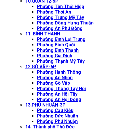
10.QUẬN 12-5P
Phường Tân Thới Hiệp
Phường Thới An
Phường Trung Mỹ Tây
Phường Đông Hưng Thuận
Phường An Phú Đông
11. BÌNH THẠNH
Phường Bình Lợi Trung
Phường Bình Quới
Phường Bình Thạnh
Phường Gia Định
Phường Thạnh Mỹ Tây
12.GÒ VẤP-6P
Phường Hạnh Thông
Phường An Nhơn
Phường Gò Vấp
Phường Thông Tây Hội
Phường An Hội Tây
Phường An Hội Đông
13.PHÚ NHUẬN-3P
Phường Cầu Kiệu
Phường Đức Nhuận
Phường Phú Nhuận
14. Thành phố Thủ Đức