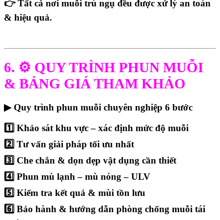
👉 Tất cả nơi muỗi trú ngụ đều được xử lý an toàn
& hiệu quả.
6. ⚙️ QUY TRÌNH PHUN MUỖI
& BẢNG GIÁ THAM KHẢO
▶ Quy trình phun muỗi chuyên nghiệp 6 bước
1️⃣ Khảo sát khu vực – xác định mức độ muỗi
2️⃣ Tư vấn giải pháp tối ưu nhất
3️⃣ Che chắn & dọn dẹp vật dụng cần thiết
4️⃣ Phun mù lạnh – mù nóng – ULV
5️⃣ Kiểm tra kết quả & mùi tồn lưu
6️⃣ Bảo hành & hướng dẫn phòng chống muỗi tái