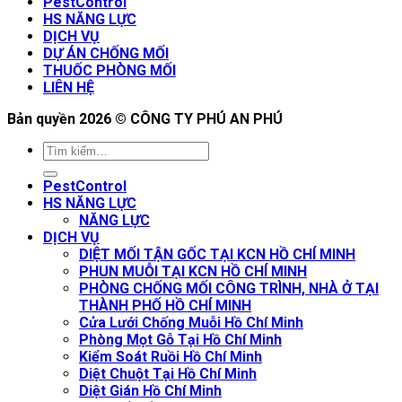
PestControl
HS NĂNG LỰC
DỊCH VỤ
DỰ ÁN CHỐNG MỐI
THUỐC PHÒNG MỐI
LIÊN HỆ
Bản quyền 2026 ©
CÔNG TY PHÚ AN PHÚ
PestControl
HS NĂNG LỰC
NĂNG LỰC
DỊCH VỤ
DIỆT MỐI TẬN GỐC TẠI KCN HỒ CHÍ MINH
PHUN MUỖI TẠI KCN HỒ CHÍ MINH
PHÒNG CHỐNG MỐI CÔNG TRÌNH, NHÀ Ở TẠI
THÀNH PHỐ HỒ CHÍ MINH
Cửa Lưới Chống Muỗi Hồ Chí Minh
Phòng Mọt Gỗ Tại Hồ Chí Minh
Kiểm Soát Ruồi Hồ Chí Minh
Diệt Chuột Tại Hồ Chí Minh
Diệt Gián Hồ Chí Minh