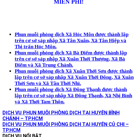
MIỄN PHÍ!
Phun muỗi phòng dịch Xã Hóc Môn
được thành lập
trên cơ sở sáp nhập Xã Tân Xuân, Xã Tân Hiệp và
Thị trấn Hóc Môn.
Phun muỗi phòng dịch Xã Bà Điểm
được thành lập
trên cơ sở sáp nhập Xã Xuân Thới Thượng, Xã Bà
Điểm và Xã Trung Chánh.
Phun muỗi phòng dịch Xã Xuân Thới Sơn
được thành
lập trên cơ sở sáp nhập Xã Xuân Thới Đông, Xã Xuân
Thới Sơn và Xã Tân Thới Nhì.
Phun muỗi phòng dịch Xã Đông Thạnh
được thành
lập trên cơ sở sáp nhập Xã Đông Thạnh, Xã Nhị Bình
và Xã Thới Tam Thôn.
DỊCH VỤ PHUN MUỖI PHÒNG DỊCH TẠI HUYỆN BÌNH
CHÁNH – TP.HCM
DỊCH VỤ PHUN MUỖI PHÒNG DỊCH TẠI HUYỆN CỦ CHI –
TP.HCM
DỊCH VỤ NỔI BẬT