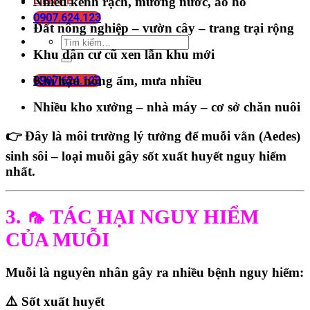
LIÊN HỆ
Nhiều
kênh rạch
, mương nước, ao hồ
0907.624.123
Đất nông nghiệp – vườn cây – trang trại rộng
Khu dân cư cũ xen lẫn khu mới
Khí hậu nóng ẩm, mưa nhiều
0907.624.123
Nhiều
kho xưởng – nhà máy – cơ sở chăn nuôi
👉 Đây là môi trường lý tưởng để muỗi vằn (Aedes)
sinh sôi – loại muỗi gây sốt xuất huyết nguy hiểm
nhất.
3. 🦟 TÁC HẠI NGUY HIỂM
CỦA MUỖI
Muỗi là nguyên nhân gây ra nhiều bệnh nguy hiểm:
⚠️ Sốt xuất huyết