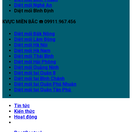
Diệt mối Nghệ An
Diệt mối Bình Định
KVỰC MIỀN BẮC ☎️ 09911.967.456
Diệt mối Đăk Nông
Diệt mối Lâm Đồng
Diệt mối Hà Nội
Diệt mối Hà Nam
Diệt mối Thái Bình
Diệt mối Hải Phòng
Diệt mối Quảng Ninh
Diệt mối tại Quận 8
Diệt mối tại Bình Chánh
Diệt mối tại Quận Phú Nhuận
Diệt mối tại Quận Tân Phú
Tin tức
Kiến thức
Hoạt động