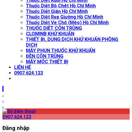
Thuốc Diệt Ruồi Hồ Chí Minh
Thuốc Diệt Bò Chét Hồ Chí Minh
Thuốc Diệt Gián Hồ Chí Minh
Thuốc Diệt Rẹp Giường Hồ Chí Minh
Thuốc Diệt Ve Chó (Mèo) Hồ Chí Minh
THUỐC DIỆT CÔN TRÙNG
CLOMINB KHỬ KHUẨN
THIẾT BỊ, DUNG DỊCH KHỬ KHUẨN PHÒNG
DỊCH
MÁY PHUN THUỐC KHỬ KHUẨN
ĐÈN CÔN TRÙNG
MÁY MÓC THIẾT BỊ
LIÊN HỆ
0907.624.123
.
.
.
.
0907.624.123
Đăng nhập