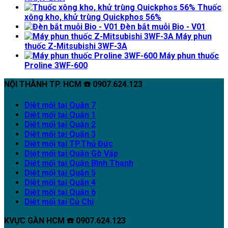
Thuốc
xông kho, khử trùng Quickphos 56%
Đèn bắt muỗi Bio - V01
Máy phun
thuốc Z-Mitsubishi 3WF-3A
Máy phun thuốc
Proline 3WF-600
NỘI THÀNH TP. HCM ☎️ 0907.624.123
Diệt mối tại Quận 7
Diệt mối tại Quận 1
Diệt mối tại Quận 2
Diệt mối tại Quận 3
Diệt mối tại TP.Thủ Đức
Diệt mối tại Quận Gò Vấp
Diệt mối tại Quận Bình Thạnh
Diệt mối tại Quận 5
Diệt mối tại Quận 4
Diệt mối tại Quận 6
Diệt mối tại Củ Chi
KVỰC GẦN HCM ☎️ 0907.624.123