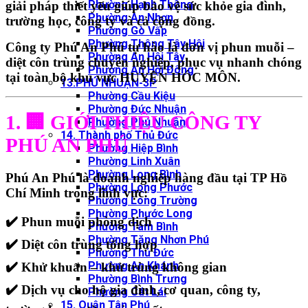
Phường Hạnh Thông
giải pháp thiết yếu giúp bảo vệ sức khỏe gia đình,
Phường An Nhơn
trường học, công ty và cả cộng đồng.
Phường Gò Vấp
Phường Thông Tây Hội
Công ty
Phú An Phú
tự hào là đơn vị
phun muỗi –
Phường An Hội Tây
diệt côn trùng chuyên nghiệp
, phục vụ nhanh chóng
Phường An Hội Đông
tại toàn bộ khu vực
HUYỆN HÓC MÔN
.
13.PHÚ NHUẬN-3P
Phường Cầu Kiệu
Phường Đức Nhuận
1. 🏢 GIỚI THIỆU CÔNG TY
Phường Phú Nhuận
14. Thành phố Thủ Đức
PHÚ AN PHÚ
Phường Hiệp Bình
Phường Linh Xuân
Phường Long Bình
Phú An Phú là doanh nghiệp hàng đầu tại TP Hồ
Phường Long Phước
Chí Minh trong lĩnh vực:
Phường Long Trường
Phường Phước Long
✔️ Phun muỗi phòng dịch
Phường Tam Bình
Phường Tăng Nhơn Phú
✔️ Diệt côn trùng tổng hợp
Phường Thủ Đức
Phường An Khánh
✔️ Khử khuẩn – khử trùng không gian
Phường Bình Trưng
✔️ Dịch vụ cho hộ gia đình, cơ quan, công ty,
Phường Cát Lái
15. Quận Tân Phú