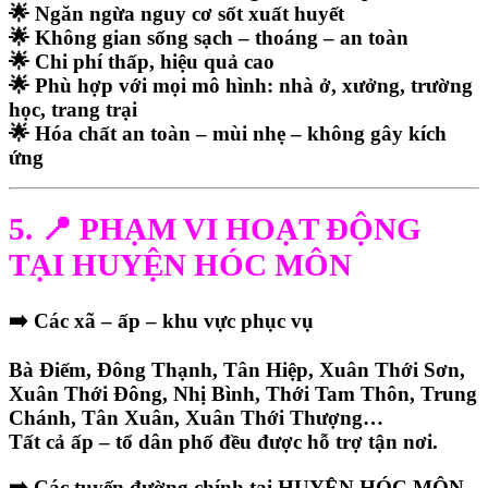
🌟 Ngăn ngừa nguy cơ sốt xuất huyết
🌟 Không gian sống sạch – thoáng – an toàn
🌟 Chi phí thấp, hiệu quả cao
🌟 Phù hợp với mọi mô hình: nhà ở, xưởng, trường
học, trang trại
🌟 Hóa chất an toàn – mùi nhẹ – không gây kích
ứng
5. 📍 PHẠM VI HOẠT ĐỘNG
TẠI HUYỆN HÓC MÔN
➡️ Các xã – ấp – khu vực phục vụ
Bà Điểm, Đông Thạnh, Tân Hiệp, Xuân Thới Sơn,
Xuân Thới Đông, Nhị Bình, Thới Tam Thôn, Trung
Chánh, Tân Xuân, Xuân Thới Thượng…
Tất cả
ấp – tổ dân phố
đều được hỗ trợ tận nơi.
➡️ Các tuyến đường chính tại HUYỆN HÓC MÔN