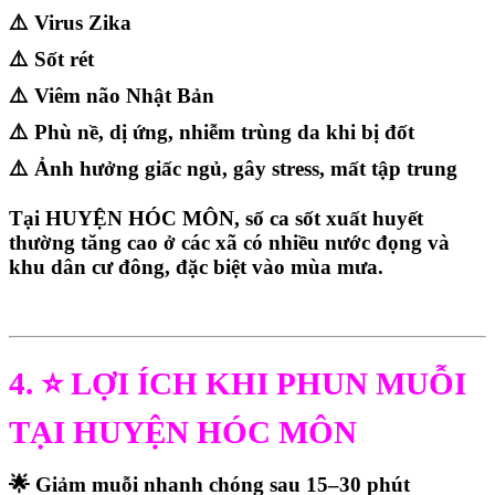
⚠️ Virus Zika
⚠️ Sốt rét
⚠️ Viêm não Nhật Bản
⚠️ Phù nề, dị ứng, nhiễm trùng da khi bị đốt
⚠️ Ảnh hưởng giấc ngủ, gây stress, mất tập trung
Tại
HUYỆN HÓC MÔN
, số ca sốt xuất huyết
thường tăng cao ở các xã có nhiều nước đọng và
khu dân cư đông, đặc biệt vào mùa mưa.
4. ⭐ LỢI ÍCH KHI PHUN MUỖI
TẠI HUYỆN HÓC MÔN
🌟 Giảm muỗi nhanh chóng sau 15–30 phút