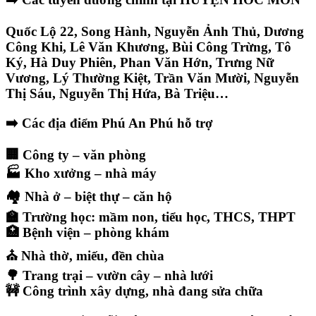
Quốc Lộ 22, Song Hành, Nguyễn Ảnh Thủ, Dương
Công Khi, Lê Văn Khương, Bùi Công Trừng, Tô
Ký, Hà Duy Phiên, Phan Văn Hớn, Trưng Nữ
Vương, Lý Thường Kiệt, Trần Văn Mười, Nguyễn
Thị Sáu, Nguyễn Thị Hứa, Bà Triệu…
➡️ Các địa điểm Phú An Phú hỗ trợ
🏢 Công ty – văn phòng
🏭 Kho xưởng – nhà máy
🏘️ Nhà ở – biệt thự – căn hộ
🏫 Trường học: mầm non, tiểu học, THCS, THPT
🏥 Bệnh viện – phòng khám
⛪ Nhà thờ, miếu, đền chùa
🌳 Trang trại – vườn cây – nhà lưới
🚧 Công trình xây dựng, nhà đang sửa chữa