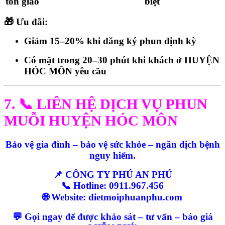
tôn giáo
biệt
🎁
Ưu đãi:
Giảm 15–20% khi đăng ký phun định kỳ
Có mặt
trong 20–30 phút
khi khách ở HUYỆN
HÓC MÔN yêu cầu
7. 📞 LIÊN HỆ DỊCH VỤ PHUN
MUỖI HUYỆN HÓC MÔN
Bảo vệ gia đình – bảo vệ sức khỏe – ngăn dịch bệnh
nguy hiểm.
📌 CÔNG TY PHÚ AN PHÚ
📞 Hotline: 0911.967.456
🌐 Website: dietmoiphuanphu.com
💬 Gọi ngay để được khảo sát – tư vấn – báo giá