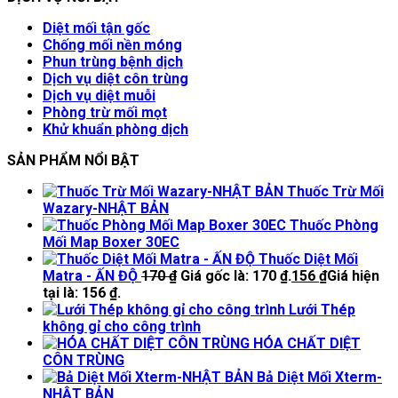
Diệt mối tận gốc
Chống mối nền móng
Phun trùng bệnh dịch
Dịch vụ diệt côn trùng
Dịch vụ diệt muỗi
Phòng trừ mối mọt
Khử khuẩn phòng dịch
SẢN PHẨM NỔI BẬT
Thuốc Trừ Mối
Wazary-NHẬT BẢN
Thuốc Phòng
Mối Map Boxer 30EC
Thuốc Diệt Mối
Matra - ẤN ĐỘ
170
₫
Giá gốc là: 170 ₫.
156
₫
Giá hiện
tại là: 156 ₫.
Lưới Thép
không gỉ cho công trình
HÓA CHẤT DIỆT
CÔN TRÙNG
Bả Diệt Mối Xterm-
NHẬT BẢN