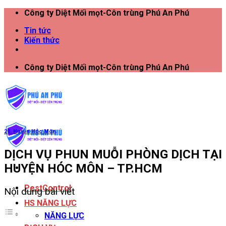
Công ty Diệt Mối mọt-Côn trùng Phú An Phú
Tin tức
Kiến thức
Công ty Diệt Mối mọt-Côn trùng Phú An Phú
20. Huyện Hóc Môn
DỊCH VỤ PHUN MUỖI PHÒNG DỊCH TẠI
HUYỆN HÓC MÔN – TP.HCM
PestControl
Nội dung bài viết
HS NĂNG LỰC
NĂNG LỰC