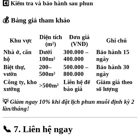
4️⃣
Kiểm tra và bảo hành sau phun
💰
Bảng giá tham khảo
Diện tích
Đơn giá
Khu vực
Ghi chú
(m²)
(VNĐ)
Nhà ở, căn
Dưới
300.000 –
Bảo hành 15
hộ
100m²
400.000
ngày
Biệt thự,
200–
500.000 –
Bảo hành 30
vườn
500m²
800.000
ngày
Công ty, kho
Liên hệ để
Giảm giá theo
>500m²
xưởng
báo giá
số lượng
💡
Giảm ngay 10% khi đặt lịch phun muỗi định kỳ 2
lần/tháng!
📞 7. Liên hệ ngay