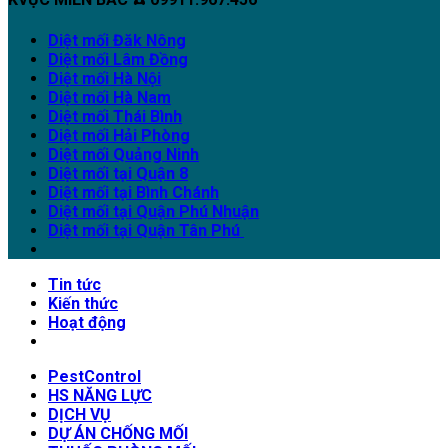
Diệt mối Đăk Nông
Diệt mối Lâm Đồng
Diệt mối Hà Nội
Diệt mối Hà Nam
Diệt mối Thái Bình
Diệt mối Hải Phòng
Diệt mối Quảng Ninh
Diệt mối tại Quận 8
Diệt mối tại Bình Chánh
Diệt mối tại Quận Phú Nhuận
Diệt mối tại Quận Tân Phú
Tin tức
Kiến thức
Hoạt động
PestControl
HS NĂNG LỰC
DỊCH VỤ
DỰ ÁN CHỐNG MỐI