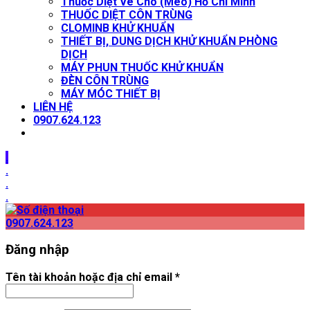
Thuốc Diệt Ve Chó (Mèo) Hồ Chí Minh
THUỐC DIỆT CÔN TRÙNG
CLOMINB KHỬ KHUẨN
THIẾT BỊ, DUNG DỊCH KHỬ KHUẨN PHÒNG
DỊCH
MÁY PHUN THUỐC KHỬ KHUẨN
ĐÈN CÔN TRÙNG
MÁY MÓC THIẾT BỊ
LIÊN HỆ
0907.624.123
.
.
.
.
0907.624.123
Đăng nhập
Tên tài khoản hoặc địa chỉ email
*