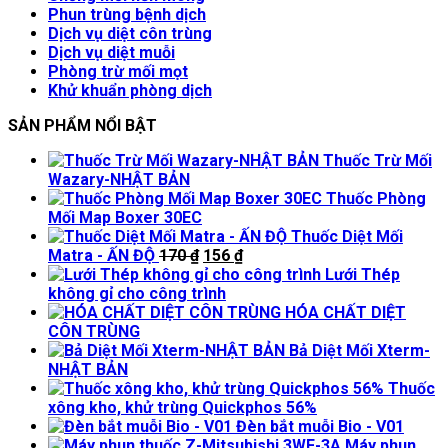
Phun trùng bệnh dịch
Dịch vụ diệt côn trùng
Dịch vụ diệt muỗi
Phòng trừ mối mọt
Khử khuẩn phòng dịch
SẢN PHẨM NỔI BẬT
Thuốc Trừ Mối
Wazary-NHẬT BẢN
Thuốc Phòng
Mối Map Boxer 30EC
Thuốc Diệt Mối
Giá
Giá
Matra - ẤN ĐỘ
170
₫
156
₫
gốc
hiện
Lưới Thép
là:
tại
không gỉ cho công trình
170 ₫.
là:
HÓA CHẤT DIỆT
156 ₫.
CÔN TRÙNG
Bả Diệt Mối Xterm-
NHẬT BẢN
Thuốc
xông kho, khử trùng Quickphos 56%
Đèn bắt muỗi Bio - V01
Máy phun