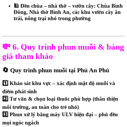
🕌
Đền chùa – nhà thờ – vườn cây:
Chùa Bình
Đông, Nhà thờ Bình An, các khu vườn cây ăn
trái, nông trại nhỏ trong phường
💸 6. Quy trình phun muỗi & bảng
giá tham khảo
🔄
Quy trình phun muỗi tại Phú An Phú
1️⃣
Khảo sát khu vực
– xác định mật độ muỗi và
điểm phát sinh
2️⃣
Tư vấn & chọn loại thuốc phù hợp
(thân thiện
môi trường, an toàn cho trẻ nhỏ)
3️⃣
Phun xử lý bằng máy ULV hiện đại
– phủ đều
mọi ngóc ngách