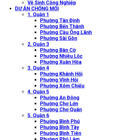
Vệ Sinh Công Nghiệp
DỰ ÁN CHỐNG MỐI
1. Quận 1
Phường Tân Định
Phường Bến Thành
Phường Cầu Ông Lãnh
Phường Sài Gòn
2. Quận 3
Phường Bàn Cờ
Phường Nhiêu Lộc
Phường Xuân Hòa
3. Quận 4
Phường Khánh Hội
Phường Vĩnh Hội
Phường Xóm Chiếu
4. Quận 5
Phường An Đông
Phường Chợ Lớn
Phường Chợ Quán
5. Quận 6
Phường Bình Phú
Phường Bình Tây
Phường Bình Tiên
Phường Phú Lâm