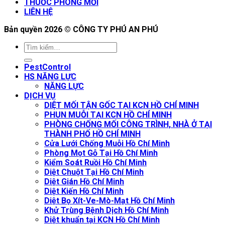
THUỐC PHÒNG MỐI
LIÊN HỆ
Bản quyền 2026 ©
CÔNG TY PHÚ AN PHÚ
PestControl
HS NĂNG LỰC
NĂNG LỰC
DỊCH VỤ
DIỆT MỐI TẬN GỐC TẠI KCN HỒ CHÍ MINH
PHUN MUỖI TẠI KCN HỒ CHÍ MINH
PHÒNG CHỐNG MỐI CÔNG TRÌNH, NHÀ Ở TẠI
THÀNH PHỐ HỒ CHÍ MINH
Cửa Lưới Chống Muỗi Hồ Chí Minh
Phòng Mọt Gỗ Tại Hồ Chí Minh
Kiểm Soát Ruồi Hồ Chí Minh
Diệt Chuột Tại Hồ Chí Minh
Diệt Gián Hồ Chí Minh
Diệt Kiến Hồ Chí Minh
Diệt Bọ Xít-Ve-Mò-Mạt Hồ Chí Minh
Khử Trùng Bệnh Dịch Hồ Chí Minh
Diệt khuẩn tại KCN Hồ Chí Minh