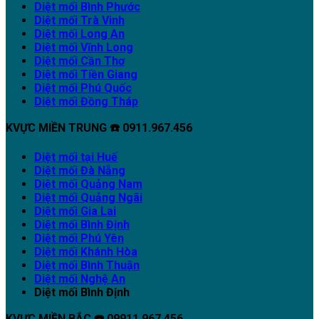
Diệt mối Bình Phước
Diệt mối Trà Vinh
Diệt mối Long An
Diệt mối Vĩnh Long
Diệt mối Cần Thơ
Diệt mối Tiền Giang
Diệt mối Phú Quốc
Diệt mối Đồng Tháp
KVỰC MIỀN TRUNG ☎️ 0911.967.456
Diệt mối tại Huế
Diệt mối Đà Nẵng
Diệt mối Quảng Nam
Diệt mối Quảng Ngãi
Diệt mối Gia Lai
Diệt mối Bình Định
Diệt mối Phú Yên
Diệt mối Khánh Hòa
Diệt mối Bình Thuận
Diệt mối Nghệ An
Diệt mối Bình Định
KVỰC MIỀN BẮC ☎️ 09911.967.456