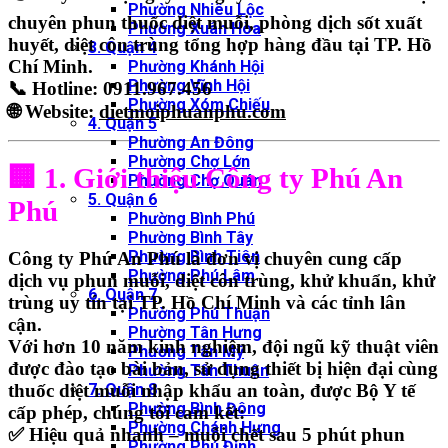
Phường Nhiêu Lộc
chuyên
phun thuốc diệt muỗi, phòng dịch sốt xuất
Phường Xuân Hòa
huyết, diệt côn trùng tổng hợp
hàng đầu tại TP. Hồ
3. Quận 4
Chí Minh.
Phường Khánh Hội
Phường Vĩnh Hội
📞
Hotline: 0911.967.456
Phường Xóm Chiếu
🌐
Website:
dietmoiphuanphu.com
4. Quận 5
Phường An Đông
Phường Chợ Lớn
🏢 1. Giới thiệu Công ty Phú An
Phường Chợ Quán
5. Quận 6
Phú
Phường Bình Phú
Phường Bình Tây
Phường Bình Tiên
Công ty
Phú An Phú
là đơn vị chuyên cung cấp
Phường Phú Lâm
dịch vụ phun muỗi, diệt côn trùng, khử khuẩn, khử
6. Quận 7
trùng
uy tín tại TP. Hồ Chí Minh và các tỉnh lân
Phường Phú Thuận
cận.
Phường Tân Hưng
Với
hơn 10 năm kinh nghiệm
, đội ngũ kỹ thuật viên
Phường Tân Mỹ
được
đào tạo bài bản, sử dụng thiết bị hiện đại
cùng
Phường Tân Thuận
thuốc diệt muỗi nhập khẩu an toàn, được Bộ Y tế
7. Quận 8
Phường Bình Đông
cấp phép
, chúng tôi cam kết:
Phường Chánh Hưng
✅ Hiệu quả nhanh – muỗi chết sau 5 phút phun
Phường Phú Định