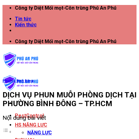
Công ty Diệt Mối mọt-Côn trùng Phú An Phú
Tin tức
Kiến thức
Công ty Diệt Mối mọt-Côn trùng Phú An Phú
Phường Bình Đông
DỊCH VỤ PHUN MUỖI PHÒNG DỊCH TẠI
PHƯỜNG BÌNH ĐÔNG – TP.HCM
PestControl
Nội dung bài viết
HS NĂNG LỰC
NĂNG LỰC