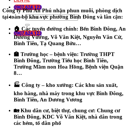
LIÊN HỆ
0907.624.123
Công ty
Phú An Phú
nhận
phun muỗi, phòng dịch
tại toàn bộ khu vực phường Bình Đông và lân cận:
🏠
Các tuyến đường chính:
Bến Bình Đông, An
0907.624.123
Dương Vương, Võ Văn Kiệt, Nguyễn Văn Cừ,
Bình Tiên, Tạ Quang Bửu…
🏫
Trường học – bệnh viện:
Trường THPT
Bình Đông, Trường Tiểu học Bình Tiên,
Trường Mầm non Hoa Hồng, Bệnh viện Quận
8…
🏭
Công ty – kho xưởng:
Các khu sản xuất,
kho hàng, nhà máy trong khu vực Bình Đông,
Bình Tiên, An Dương Vương
🏡
Khu dân cư, biệt thự, chung cư:
Chung cư
Bình Đông, KDC Võ Văn Kiệt, nhà dân trong
các hẻm, tổ dân phố