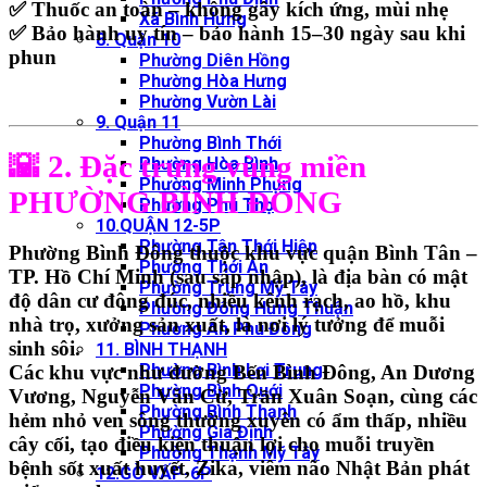
✅ Thuốc an toàn – không gây kích ứng, mùi nhẹ
Xã Bình Hưng
✅ Bảo hành uy tín – bảo hành 15–30 ngày sau khi
8. Quận 10
phun
Phường Diên Hồng
Phường Hòa Hưng
Phường Vườn Lài
9. Quận 11
Phường Bình Thới
🌇 2. Đặc trưng vùng miền
Phường Hòa Bình
Phường Minh Phụng
PHƯỜNG BÌNH ĐÔNG
Phường Phú Thọ
10.QUẬN 12-5P
Phường Tân Thới Hiệp
Phường
Bình Đông
thuộc khu vực
quận Bình Tân –
Phường Thới An
TP. Hồ Chí Minh (sau sáp nhập)
, là địa bàn có mật
Phường Trung Mỹ Tây
độ dân cư đông đúc, nhiều
kênh rạch, ao hồ, khu
Phường Đông Hưng Thuận
nhà trọ, xưởng sản xuất
, là
nơi lý tưởng để muỗi
Phường An Phú Đông
sinh sôi
.
11. BÌNH THẠNH
Phường Bình Lợi Trung
Các khu vực như
đường Bến Bình Đông, An Dương
Phường Bình Quới
Vương, Nguyễn Văn Cừ, Trần Xuân Soạn
, cùng các
Phường Bình Thạnh
hẻm nhỏ ven sông
thường xuyên có
ẩm thấp, nhiều
Phường Gia Định
cây cối
, tạo điều kiện thuận lợi cho
muỗi truyền
Phường Thạnh Mỹ Tây
bệnh sốt xuất huyết, Zika, viêm não Nhật Bản
phát
12.GÒ VẤP-6P