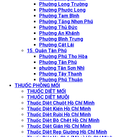
Phường Long Trường
Phường Phước Long
Phường Tam Bình
Phường Tăng Nhơn Phú
Phường Thủ Đức
Phường An Khánh
Phường Bình Trưng
Phường Cát Lái
15. Quận Tân Phú
Phường Phú Thọ Hòa
Phường Tân Phú
phường Tân Sơn Nhì
Phường Tây Thạnh
Phường Phú Thuận
THUỐC PHÒNG MỐI
THUỐC DIỆT MỐI
THUỐC DIỆT MUỖI
Thuốc Diệt Chuột Hồ Chí Minh
Thuốc Diệt Kiến Hồ Chí Minh
Thuốc Diệt Ruồi Hồ Chí Minh
Thuốc Diệt Bò Chét Hồ Chí Minh
Thuốc Diệt Gián Hồ Chí Minh
Thuốc Diệt Rẹp Giường Hồ Chí Minh