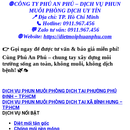
🌐 CÔNG TY PHÚ AN PHÚ – DỊCH VỤ PHUN
MUỖI PHÒNG DỊCH UY TÍN
📍 Địa chỉ: TP. Hồ Chí Minh
📞 Hotline: 0911.967.456
💬 Zalo tư vấn: 0911.967.456
🌐 Website:
https://dietmoiphuanphu.com
👉
Gọi ngay để được tư vấn & báo giá miễn phí!
Cùng
Phú An Phú
– chung tay
xây dựng môi
trường sống an toàn, không muỗi, không dịch
bệnh!
🌿🦟
DỊCH VỤ PHUN MUỖI PHÒNG DỊCH TẠI PHƯỜNG PHÚ
ĐỊNH – TP.HCM
DỊCH VỤ PHUN MUỖI PHÒNG DỊCH TẠI XÃ BÌNH HƯNG –
TP.HCM
DỊCH VỤ NỔI BẬT
Diệt mối tận gốc
Chống mối nền móng