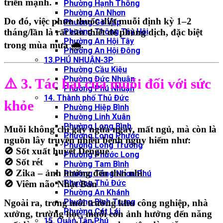
triển mạnh.
Phường Hạnh Thông
Phường An Nhơn
Do đó, việc
phun thuốc diệt muỗi định kỳ 1–2
Phường Gò Vấp
Phường Thông Tây Hội
tháng/lần
là
rất cần thiết
để phòng dịch, đặc biệt
Phường An Hội Tây
trong mùa mưa 🌧️.
Phường An Hội Đông
13.PHÚ NHUẬN-3P
Phường Cầu Kiệu
Phường Đức Nhuận
⚠️ 3. Tác hại của muỗi đối với sức
Phường Phú Nhuận
14. Thành phố Thủ Đức
khỏe
Phường Hiệp Bình
Phường Linh Xuân
Phường Long Bình
Muỗi không chỉ gây
ngứa ngáy, mất ngủ
, mà còn là
Phường Long Phước
nguồn lây truyền nhiều bệnh nguy hiểm
như:
Phường Long Trường
🚫
Sốt xuất huyết Dengue
Phường Phước Long
🚫
Sốt rét
Phường Tam Bình
🚫
Zika – ảnh hưởng đến thai nhi
Phường Tăng Nhơn Phú
Phường Thủ Đức
🚫
Viêm não Nhật Bản
Phường An Khánh
Phường Bình Trưng
Ngoài ra, trong môi trường
khu công nghiệp, nhà
Phường Cát Lái
xưởng, trường học
, muỗi còn
ảnh hưởng đến năng
15. Quận Tân Phú