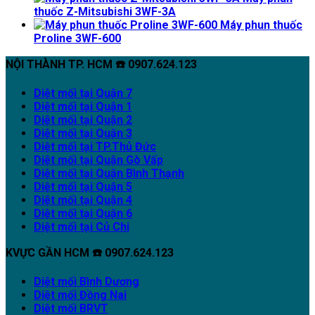
thuốc Z-Mitsubishi 3WF-3A
Máy phun thuốc
Proline 3WF-600
NỘI THÀNH TP. HCM ☎️ 0907.624.123
Diệt mối tại Quận 7
Diệt mối tại Quận 1
Diệt mối tại Quận 2
Diệt mối tại Quận 3
Diệt mối tại TP.Thủ Đức
Diệt mối tại Quận Gò Vấp
Diệt mối tại Quận Bình Thạnh
Diệt mối tại Quận 5
Diệt mối tại Quận 4
Diệt mối tại Quận 6
Diệt mối tại Củ Chi
KVỰC GẦN HCM ☎️ 0907.624.123
Diệt mối Bình Dương
Diệt mối Đồng Nai
Diệt mối BRVT