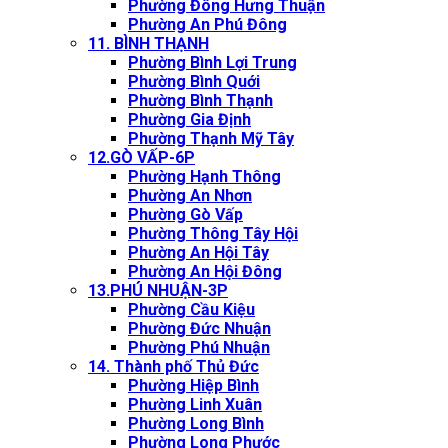
Phường Đông Hưng Thuận
Phường An Phú Đông
11. BÌNH THẠNH
Phường Bình Lợi Trung
Phường Bình Quới
Phường Bình Thạnh
Phường Gia Định
Phường Thạnh Mỹ Tây
12.GÒ VẤP-6P
Phường Hạnh Thông
Phường An Nhơn
Phường Gò Vấp
Phường Thông Tây Hội
Phường An Hội Tây
Phường An Hội Đông
13.PHÚ NHUẬN-3P
Phường Cầu Kiệu
Phường Đức Nhuận
Phường Phú Nhuận
14. Thành phố Thủ Đức
Phường Hiệp Bình
Phường Linh Xuân
Phường Long Bình
Phường Long Phước