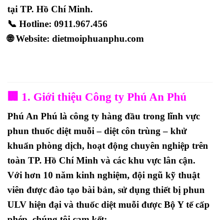
tại TP. Hồ Chí Minh.
📞
Hotline: 0911.967.456
🌐
Website:
dietmoiphuanphu.com
🏢 1. Giới thiệu Công ty Phú An Phú
Phú An Phú
là công ty hàng đầu trong lĩnh vực
phun thuốc diệt muỗi – diệt côn trùng – khử
khuẩn phòng dịch
, hoạt động chuyên nghiệp trên
toàn TP. Hồ Chí Minh và các khu vực lân cận.
Với hơn
10 năm kinh nghiệm
, đội ngũ kỹ thuật
viên được
đào tạo bài bản
, sử dụng
thiết bị phun
ULV hiện đại
và
thuốc diệt muỗi được Bộ Y tế cấp
phép
, chúng tôi cam kết: