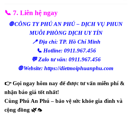
📞 7. Liên hệ ngay
🌐 CÔNG TY PHÚ AN PHÚ – DỊCH VỤ PHUN
MUỖI PHÒNG DỊCH UY TÍN
📍 Địa chỉ: TP. Hồ Chí Minh
📞 Hotline: 0911.967.456
💬 Zalo tư vấn: 0911.967.456
🌐 Website:
https://dietmoiphuanphu.com
👉
Gọi ngay hôm nay để được tư vấn miễn phí &
nhận báo giá tốt nhất!
Cùng
Phú An Phú
– bảo vệ sức khỏe gia đình và
cộng đồng 🌿🦟