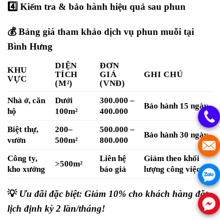
4️⃣
Kiểm tra & bảo hành hiệu quả sau phun
💰
Bảng giá tham khảo dịch vụ phun muỗi tại
Bình Hưng
DIỆN
ĐƠN
KHU
TÍCH
GIÁ
GHI CHÚ
VỰC
(M²)
(VNĐ)
Nhà ở, căn
Dưới
300.000 –
Bảo hành 15 ngày
hộ
100m²
400.000
Biệt thự,
200–
500.000 –
Bảo hành 30 ngày
vườn
500m²
800.000
Công ty,
Liên hệ
Giảm theo khối
>500m²
kho xưởng
báo giá
lượng công việc
💡
Ưu đãi đặc biệt: Giảm 10% cho khách hàng đặt
lịch định kỳ 2 lần/tháng!