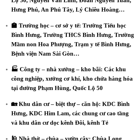
Lộ 50, Nguyễn Văn Linh, Đoàn Nguyễn Tuấn,
Hưng Phú, An Phú Tây, Lý Chiêu Hoàng…
🏫
Trường học – cơ sở y tế:
Trường Tiểu học
Bình Hưng, Trường THCS Bình Hưng, Trường
Mầm non Hoa Phượng, Trạm y tế Bình Hưng,
Bệnh viện Nam Sài Gòn…
🏭
Công ty – nhà xưởng – kho bãi:
Các khu
công nghiệp, xưởng cơ khí, kho chứa hàng hóa
tại đường Phạm Hùng, Quốc Lộ 50
🏡
Khu dân cư – biệt thự – căn hộ:
KDC Bình
Hưng, KDC Him Lam, các chung cư cao tầng
và khu dân cư dọc kênh Đôi, kênh Tẻ
🕌
Nhà thờ – chùa – vườn cây:
Chùa Long