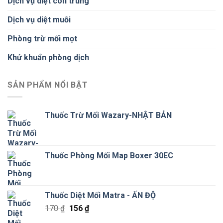
Dịch vụ diệt côn trùng
Dịch vụ diệt muỗi
Phòng trừ mối mọt
Khử khuẩn phòng dịch
SẢN PHẨM NỔI BẬT
Thuốc Trừ Mối Wazary-NHẬT BẢN
Thuốc Phòng Mối Map Boxer 30EC
Thuốc Diệt Mối Matra - ẤN ĐỘ
Giá
Giá
170
₫
156
₫
gốc
hiện