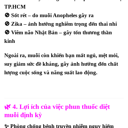
TP.HCM
🚫
Sốt rét
– do muỗi Anopheles gây ra
🚫
Zika
– ảnh hưởng nghiêm trọng đến thai nhi
🚫
Viêm não Nhật Bản
– gây tổn thương thần
kinh
Ngoài ra, muỗi còn khiến bạn
mất ngủ, mệt mỏi,
suy giảm sức đề kháng
, gây ảnh hưởng đến
chất
lượng cuộc sống và năng suất lao động
.
🌿 4. Lợi ích của việc phun thuốc diệt
muỗi định kỳ
✨
Phòng chống bệnh truyền nhiễm nguy hiểm