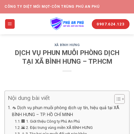
CÔNG TY DIỆT MỐI MỌT-CÔN TRÙNG PHÚ AN PHÚ
0907.624.123
XÃ BÌNH HƯNG
DỊCH VỤ PHUN MUỖI PHÒNG DỊCH
TẠI XÃ BÌNH HƯNG – TP.HCM
Nội dung bài viết
🦟 Dịch vụ phun muỗi phòng dịch uy tín, hiệu quả tại XÃ
BÌNH HƯNG – TP. HỒ CHÍ MINH
🏢 1. Giới thiệu Công ty Phú An Phú
🌇 2. Đặc trưng vùng miền XÃ BÌNH HƯNG
⚠️ 3. Tác hại của muỗi đối với sức khỏe