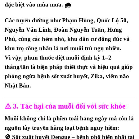
đặc biệt vào mùa mưa. 🌧️
Các tuyến đường như
Phạm Hùng, Quốc Lộ 50,
Nguyễn Văn Linh, Đoàn Nguyễn Tuấn, Hưng
Phú
, cùng các hẻm nhỏ, khu dân cư đông đúc và
khu trọ công nhân là nơi
muỗi trú ngụ nhiều
.
Vì vậy,
phun thuốc diệt muỗi định kỳ 1–2
tháng/lần
là biện pháp
thiết thực và hiệu quả
giúp
phòng ngừa bệnh
sốt xuất huyết, Zika, viêm não
Nhật Bản
.
⚠️ 3. Tác hại của muỗi đối với sức khỏe
Muỗi không chỉ là
phiền toái hằng ngày
mà còn là
nguồn lây truyền hàng loạt bệnh nguy hiểm
:
🚫
Sốt xuất huyết Dengue
– bệnh phổ biến nhất tại