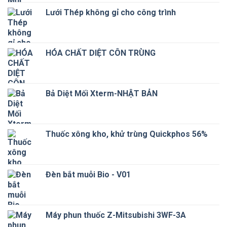
là:
tại
Lưới Thép không gỉ cho công trình
170 ₫.
là:
156 ₫.
HÓA CHẤT DIỆT CÔN TRÙNG
Bả Diệt Mối Xterm-NHẬT BẢN
Thuốc xông kho, khử trùng Quickphos 56%
Đèn bắt muỗi Bio - V01
Máy phun thuốc Z-Mitsubishi 3WF-3A