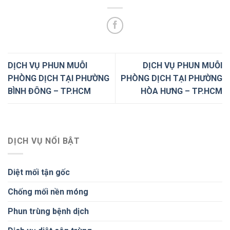
DỊCH VỤ PHUN MUỖI
DỊCH VỤ PHUN MUỖI
PHÒNG DỊCH TẠI PHƯỜNG
PHÒNG DỊCH TẠI PHƯỜNG
BÌNH ĐÔNG – TP.HCM
HÒA HƯNG – TP.HCM
DỊCH VỤ NỔI BẬT
Diệt mối tận gốc
Chống mối nền móng
Phun trùng bệnh dịch