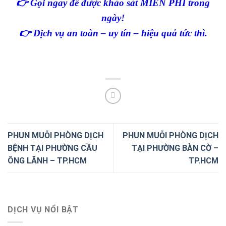
👉 Gọi ngay để được khảo sát MIỄN PHÍ trong
ngày!
👉 Dịch vụ an toàn – uy tín – hiệu quả tức thì.
PHUN MUỖI PHÒNG DỊCH
PHUN MUỖI PHÒNG DỊCH
BỆNH TẠI PHƯỜNG CẦU
TẠI PHƯỜNG BÀN CỜ –
ÔNG LÃNH – TP.HCM
TP.HCM
DỊCH VỤ NỔI BẬT