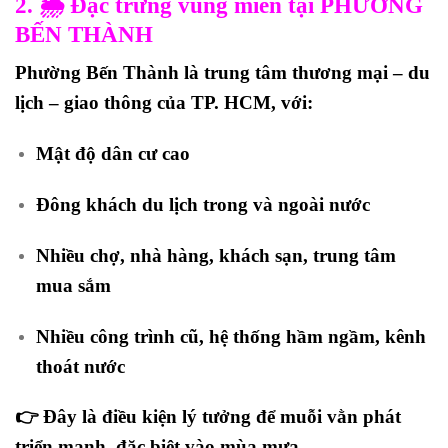
2. 🌦️ Đặc trưng vùng miền tại PHƯỜNG
BẾN THÀNH
Phường Bến Thành là
trung tâm thương mại – du
lịch – giao thông
của TP. HCM, với:
Mật độ dân cư cao
Đông khách du lịch trong và ngoài nước
Nhiều chợ, nhà hàng, khách sạn, trung tâm
mua sắm
Nhiều công trình cũ, hệ thống hầm ngầm, kênh
thoát nước
👉 Đây là
điều kiện lý tưởng để muỗi vằn phát
triển mạnh
, đặc biệt vào mùa mưa.