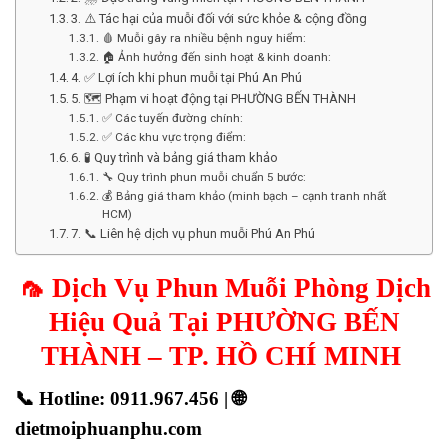
3. ⚠️ Tác hại của muỗi đối với sức khỏe & cộng đồng
🩸 Muỗi gây ra nhiều bệnh nguy hiểm:
🏠 Ảnh hưởng đến sinh hoạt & kinh doanh:
4. ✅ Lợi ích khi phun muỗi tại Phú An Phú
5. 🗺️ Phạm vi hoạt động tại PHƯỜNG BẾN THÀNH
✅ Các tuyến đường chính:
✅ Các khu vực trọng điểm:
6. 🧪 Quy trình và bảng giá tham khảo
🔧 Quy trình phun muỗi chuẩn 5 bước:
💰 Bảng giá tham khảo (minh bạch – cạnh tranh nhất
HCM)
7. 📞 Liên hệ dịch vụ phun muỗi Phú An Phú
🦟
Dịch Vụ Phun Muỗi Phòng Dịch
Hiệu Quả Tại PHƯỜNG BẾN
THÀNH – TP. HỒ CHÍ MINH
📞
Hotline: 0911.967.456
| 🌐
dietmoiphuanphu.com