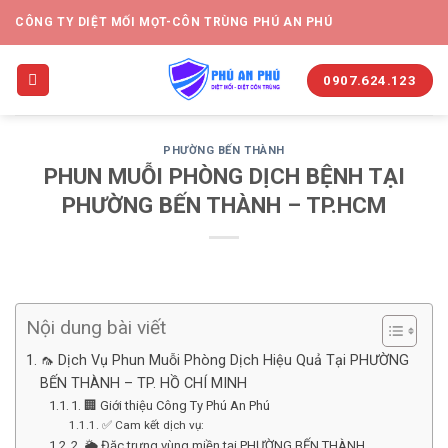
CÔNG TY DIỆT MỐI MỌT-CÔN TRÙNG PHÚ AN PHÚ
0907.624.123
PHƯỜNG BẾN THÀNH
PHUN MUỖI PHÒNG DỊCH BỆNH TẠI
PHƯỜNG BẾN THÀNH – TP.HCM
Nội dung bài viết
🦟 Dịch Vụ Phun Muỗi Phòng Dịch Hiệu Quả Tại PHƯỜNG
BẾN THÀNH – TP. HỒ CHÍ MINH
1. 🏢 Giới thiệu Công Ty Phú An Phú
✅ Cam kết dịch vụ:
2. 🌦️ Đặc trưng vùng miền tại PHƯỜNG BẾN THÀNH