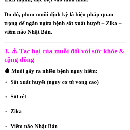
Do đó,
phun muỗi định kỳ
là biện pháp quan
trọng để ngăn ngừa
bệnh sốt xuất huyết – Zika –
viêm não Nhật Bản
.
3. ⚠️ Tác hại của muỗi đối với sức khỏe &
cộng đồng
🩸 Muỗi gây ra nhiều bệnh nguy hiểm:
Sốt xuất huyết (nguy cơ tử vong cao)
Sốt rét
Zika
Viêm não Nhật Bản