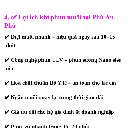
4. ✅ Lợi ích khi phun muỗi tại Phú An
Phú
✔️ Diệt muỗi nhanh – hiệu quả ngay sau 10–15
phút
✔️ Công nghệ phun ULV – phun sương Nano siêu
mịn
✔️ Hóa chất chuẩn Bộ Y tế – an toàn cho trẻ em
✔️ Ngăn muỗi quay lại trong thời gian dài
✔️ Giá ưu đãi cho hộ gia đình & doanh nghiệp
✔️ Phục vụ nhanh trong 15–20 phút