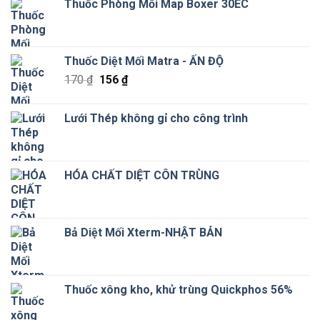
Thuốc Phòng Mối Map Boxer 30EC
Thuốc Diệt Mối Matra - ẤN ĐỘ
Giá
Giá
170
₫
156
₫
gốc
hiện
là:
tại
Lưới Thép không gỉ cho công trình
170 ₫.
là:
156 ₫.
HÓA CHẤT DIỆT CÔN TRÙNG
Bả Diệt Mối Xterm-NHẬT BẢN
Thuốc xông kho, khử trùng Quickphos 56%