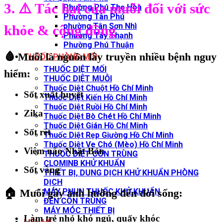
3. ⚠️ Tác hại của muỗi đối với sức
Phường Phú Thọ Hòa
Phường Tân Phú
phường Tân Sơn Nhì
khỏe & cộng đồng
Phường Tây Thạnh
Phường Phú Thuận
🩸 Muỗi là nguồn lây truyền nhiều bệnh nguy
THUỐC PHÒNG MỐI
THUỐC DIỆT MỐI
hiểm:
THUỐC DIỆT MUỖI
Thuốc Diệt Chuột Hồ Chí Minh
Sốt xuất huyết
Thuốc Diệt Kiến Hồ Chí Minh
Thuốc Diệt Ruồi Hồ Chí Minh
Zika
Thuốc Diệt Bò Chét Hồ Chí Minh
Thuốc Diệt Gián Hồ Chí Minh
Sốt rét
Thuốc Diệt Rẹp Giường Hồ Chí Minh
Thuốc Diệt Ve Chó (Mèo) Hồ Chí Minh
Viêm não Nhật Bản
THUỐC DIỆT CÔN TRÙNG
CLOMINB KHỬ KHUẨN
Sốt vàng
THIẾT BỊ, DUNG DỊCH KHỬ KHUẨN PHÒNG
DỊCH
MÁY PHUN THUỐC KHỬ KHUẨN
🏠 Muỗi gây ảnh hưởng đến đời sống:
ĐÈN CÔN TRÙNG
MÁY MÓC THIẾT BỊ
Làm trẻ nhỏ khó ngủ, quấy khóc