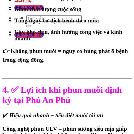
LIÊN HỆ
0907.624.123
Giảm chất lượng cuộc sống
Tăng nguy cơ dịch bệnh theo mùa
Gây khó chịu, ảnh hưởng công việc và kinh
0907.624.123
doanh
👉
Không phun muỗi = nguy cơ bùng phát ổ bệnh
trong cộng đồng.
4. ✅ Lợi ích khi phun muỗi định
kỳ tại Phú An Phú
✔️
Hiệu quả nhanh – tiêu diệt muỗi tối ưu
Công nghệ
phun ULV – phun sương siêu mịn
giúp