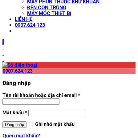
MÁY PHUN THUỐC KHỬ KHUẨN
ĐÈN CÔN TRÙNG
MÁY MÓC THIẾT BỊ
LIÊN HỆ
0907.624.123
.
.
.
.
0907.624.123
Đăng nhập
Tên tài khoản hoặc địa chỉ email
*
Mật khẩu
*
Ghi nhớ mật khẩu
Đăng nhập
Quên mật khẩu?