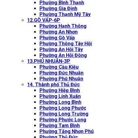
Phường Bình Thạnh
Phường Gia Định
Phường Thạnh Mỹ Tây
12.GÒ VẤP-6P
Phường Hạnh Thông
Phường An Nhơn
Phường Gò Vấp
Phường Thông Tây Hội
Phường An Hội Tây
Phường An Hội Đông
13.PHÚ NHUẬN-3P
Phường Cầu Kiệu
Phường Đức Nhuận
Phường Phú Nhuận
14. Thành phố Thủ Đức
Phường Hiệp Bình
Phường Linh Xuân
Phường Long Bình
Phường Long Phước
Phường Long Trường
Phường Phước Long
Phường Tam Bình
Phường Tăng Nhơn Phú
Phường Thủ Đức