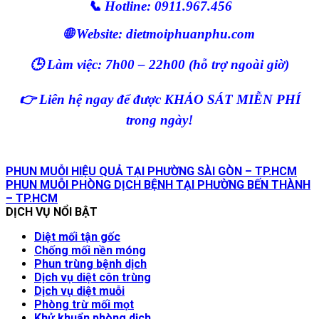
📞 Hotline: 0911.967.456
🌐 Website: dietmoiphuanphu.com
🕒 Làm việc: 7h00 – 22h00 (hỗ trợ ngoài giờ)
👉 Liên hệ ngay để được KHẢO SÁT MIỄN PHÍ
trong ngày!
PHUN MUỖI HIỆU QUẢ TẠI PHƯỜNG SÀI GÒN – TP.HCM
PHUN MUỖI PHÒNG DỊCH BỆNH TẠI PHƯỜNG BẾN THÀNH
– TP.HCM
DỊCH VỤ NỔI BẬT
Diệt mối tận gốc
Chống mối nền móng
Phun trùng bệnh dịch
Dịch vụ diệt côn trùng
Dịch vụ diệt muỗi
Phòng trừ mối mọt
Khử khuẩn phòng dịch