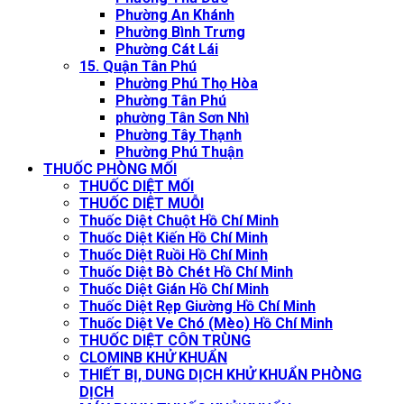
Phường An Khánh
Phường Bình Trưng
Phường Cát Lái
15. Quận Tân Phú
Phường Phú Thọ Hòa
Phường Tân Phú
phường Tân Sơn Nhì
Phường Tây Thạnh
Phường Phú Thuận
THUỐC PHÒNG MỐI
THUỐC DIỆT MỐI
THUỐC DIỆT MUỖI
Thuốc Diệt Chuột Hồ Chí Minh
Thuốc Diệt Kiến Hồ Chí Minh
Thuốc Diệt Ruồi Hồ Chí Minh
Thuốc Diệt Bò Chét Hồ Chí Minh
Thuốc Diệt Gián Hồ Chí Minh
Thuốc Diệt Rẹp Giường Hồ Chí Minh
Thuốc Diệt Ve Chó (Mèo) Hồ Chí Minh
THUỐC DIỆT CÔN TRÙNG
CLOMINB KHỬ KHUẨN
THIẾT BỊ, DUNG DỊCH KHỬ KHUẨN PHÒNG
DỊCH