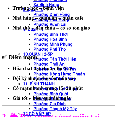
Xã Bình Hưng
Trường học – bệnh viện
8. Quận 10
Phường Diên Hồng
Nhà hàng – quán ăn – quán cafe
Phường Hòa Hưng
Phường Vườn Lài
Nhà thờ – đền chùa – cơ sở tôn giáo
9. Quận 11
Phường Bình Thới
Phường Hòa Bình
Phường Minh Phụng
Phường Phú Thọ
10.QUẬN 12-5P
✅ Điểm mạnh:
Phường Tân Thới Hiệp
Phường Thới An
Hóa chất đạt chuẩn
Bộ Y tế
Phường Trung Mỹ Tây
Phường Đông Hưng Thuận
Đội kỹ thuật chuyên môn cao
Phường An Phú Đông
11. BÌNH THẠNH
Có mặt nhanh trong
15–20 phút
Phường Bình Lợi Trung
Phường Bình Quới
Giá tốt – hiệu quả dài ngày
Phường Bình Thạnh
Phường Gia Định
Phường Thạnh Mỹ Tây
12.GÒ VẤP-6P
2. 🌦️ Đặc trưng vùng miền tại