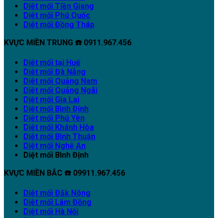
Diệt mối Tiền Giang
Diệt mối Phú Quốc
Diệt mối Đồng Tháp
KVỰC MIỀN TRUNG ☎️ 0911.967.456
Diệt mối tại Huế
Diệt mối Đà Nẵng
Diệt mối Quảng Nam
Diệt mối Quảng Ngãi
Diệt mối Gia Lai
Diệt mối Bình Định
Diệt mối Phú Yên
Diệt mối Khánh Hòa
Diệt mối Bình Thuận
Diệt mối Nghệ An
Diệt mối Bình Định
KVỰC MIỀN BẮC ☎️ 09911.967.456
Diệt mối Đăk Nông
Diệt mối Lâm Đồng
Diệt mối Hà Nội