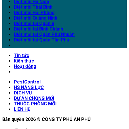
Diệt mối Hà Nam
Diệt mối Thái Bình
Diệt mối Hải Phòng
Diệt mối Quảng Ninh
Diệt mối tại Quận 8
Diệt mối tại Bình Chánh
Diệt mối tại Quận Phú Nhuận
Diệt mối tại Quận Tân Phú
Tin tức
Kiến thức
Hoạt động
PestControl
HS NĂNG LỰC
DỊCH VỤ
DỰ ÁN CHỐNG MỐI
THUỐC PHÒNG MỐI
LIÊN HỆ
Bản quyền 2026 ©
CÔNG TY PHÚ AN PHÚ