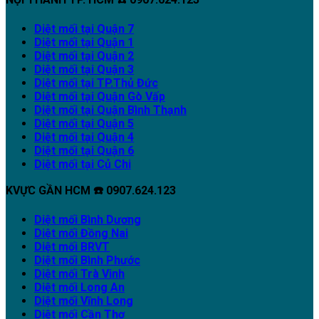
Diệt mối tại Quận 7
Diệt mối tại Quận 1
Diệt mối tại Quận 2
Diệt mối tại Quận 3
Diệt mối tại TP.Thủ Đức
Diệt mối tại Quận Gò Vấp
Diệt mối tại Quận Bình Thạnh
Diệt mối tại Quận 5
Diệt mối tại Quận 4
Diệt mối tại Quận 6
Diệt mối tại Củ Chi
KVỰC GẦN HCM ☎️ 0907.624.123
Diệt mối Bình Dương
Diệt mối Đồng Nai
Diệt mối BRVT
Diệt mối Bình Phước
Diệt mối Trà Vinh
Diệt mối Long An
Diệt mối Vĩnh Long
Diệt mối Cần Thơ