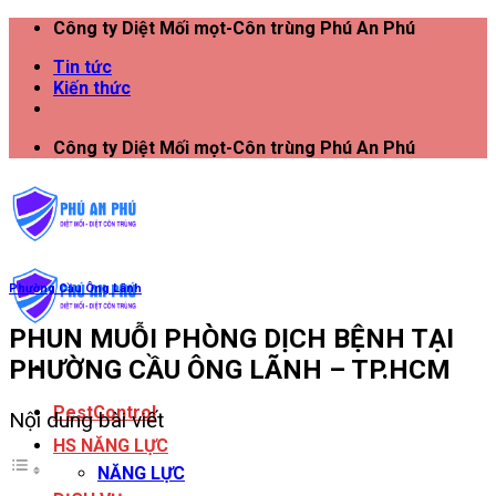
Công ty Diệt Mối mọt-Côn trùng Phú An Phú
Tin tức
Kiến thức
Công ty Diệt Mối mọt-Côn trùng Phú An Phú
Phường Cầu Ông Lãnh
PHUN MUỖI PHÒNG DỊCH BỆNH TẠI
PHƯỜNG CẦU ÔNG LÃNH – TP.HCM
PestControl
Nội dung bài viết
HS NĂNG LỰC
NĂNG LỰC