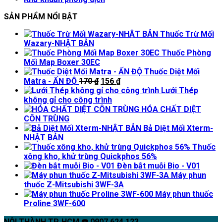
SẢN PHẨM NỔI BẬT
Thuốc Trừ Mối
Wazary-NHẬT BẢN
Thuốc Phòng
Mối Map Boxer 30EC
Thuốc Diệt Mối
Giá
Giá
Matra - ẤN ĐỘ
170
₫
156
₫
gốc
hiện
Lưới Thép
là:
tại
không gỉ cho công trình
170 ₫.
là:
HÓA CHẤT DIỆT
156 ₫.
CÔN TRÙNG
Bả Diệt Mối Xterm-
NHẬT BẢN
Thuốc
xông kho, khử trùng Quickphos 56%
Đèn bắt muỗi Bio - V01
Máy phun
thuốc Z-Mitsubishi 3WF-3A
Máy phun thuốc
Proline 3WF-600
NỘI THÀNH TP. HCM ☎️ 0907.624.123