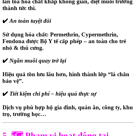
lan tỏa hóa chất khắp không gian, diệt muỗi trưởng
thành tức thì.
✔️
An toàn tuyệt đối
Sử dụng hóa chất:
Permethrin, Cypermethrin,
Fendona
được Bộ Y tế cấp phép – an toàn cho trẻ
nhỏ & thú cưng.
✔️
Ngăn muỗi quay trở lại
Hiệu quả tồn lưu lâu hơn, hình thành lớp “lá chắn
bảo vệ”.
✔️
Tiết kiệm chi phí – hiệu quả thực sự
Dịch vụ phù hợp hộ gia đình, quán ăn, công ty, khu
trọ, trường học…
5. 🗺️ Phạm vi hoạt động tại