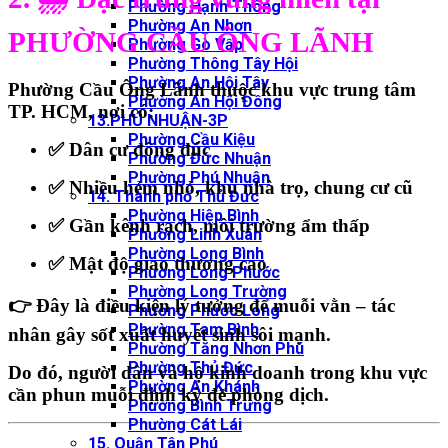
Phường Hạnh Thông
Phường An Nhơn
PHƯỜNG CẦU ÔNG LÃNH
Phường Gò Vấp
Phường Thông Tây Hội
Phường An Hội Tây
Phường Cầu Ông Lãnh thuộc
khu vực trung tâm
Phường An Hội Đông
TP. HCM
, nơi có:
13.PHÚ NHUẬN-3P
Phường Cầu Kiệu
✅ Dân cư đông đúc
Phường Đức Nhuận
Phường Phú Nhuận
✅ Nhiều hẻm nhỏ, khu nhà trọ, chung cư cũ
14. Thành phố Thủ Đức
Phường Hiệp Bình
✅ Gần kênh rạch, môi trường ẩm thấp
Phường Linh Xuân
Phường Long Bình
✅ Mật độ giao thương cao
Phường Long Phước
Phường Long Trường
👉 Đây là điều kiện lý tưởng để
muỗi vằn – tác
Phường Phước Long
Phường Tam Bình
nhân gây sốt xuất huyết
sinh sôi mạnh.
Phường Tăng Nhơn Phú
Phường Thủ Đức
Do đó, người dân và hộ kinh doanh trong khu vực
Phường An Khánh
cần phun muỗi định kỳ
để phòng dịch.
Phường Bình Trưng
Phường Cát Lái
15. Quận Tân Phú