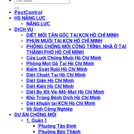
PestControl
HS NĂNG LỰC
NĂNG LỰC
DỊCH VỤ
DIỆT MỐI TẬN GỐC TẠI KCN HỒ CHÍ MINH
PHUN MUỖI TẠI KCN HỒ CHÍ MINH
PHÒNG CHỐNG MỐI CÔNG TRÌNH, NHÀ Ở TẠI
THÀNH PHỐ HỒ CHÍ MINH
Cửa Lưới Chống Muỗi Hồ Chí Minh
Phòng Mọt Gỗ Tại Hồ Chí Minh
Kiểm Soát Ruồi Hồ Chí Minh
Diệt Chuột Tại Hồ Chí Minh
Diệt Gián Hồ Chí Minh
Diệt Kiến Hồ Chí Minh
Diệt Bọ Xít-Ve-Mò-Mạt Hồ Chí Minh
Khử Trùng Bệnh Dịch Hồ Chí Minh
Diệt khuẩn tại KCN Hồ Chí Minh
Vệ Sinh Công Nghiệp
DỰ ÁN CHỐNG MỐI
1. Quận 1
Phường Tân Định
Phường Bến Thành