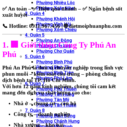
Phường Nhiêu Lộc
Phường Xuân Hòa
✅ An toàn – ✅ Hiệu quả nhanh – ✅ Ngăn bệnh sốt
3. Quận 4
xuất huyết
Phường Khánh Hội
Phường Vĩnh Hội
📞
Hotline: 0911.967.456
| 🌐
dietmoiphuanphu.com
Phường Xóm Chiếu
4. Quận 5
Phường An Đông
1. 🏢 Giới thiệu Công Ty Phú An
Phường Chợ Lớn
Phường Chợ Quán
Phú
5. Quận 6
Phường Bình Phú
Phú An Phú
là đơn vị chuyên nghiệp trong lĩnh vực
Phường Bình Tây
Phường Bình Tiên
phun muỗi – kiểm soát côn trùng – phòng chống
Phường Phú Lâm
dịch bệnh
tại TP. Hồ Chí Minh.
6. Quận 7
Với hơn
12 năm kinh nghiệm
, chúng tôi cam kết
Phường Phú Thuận
mang đến dịch vụ chất lượng cao cho:
Phường Tân Hưng
Phường Tân Mỹ
Nhà ở – chung cư – căn hộ
Phường Tân Thuận
7. Quận 8
Công ty – doanh nghiệp
Phường Bình Đông
Phường Chánh Hưng
Nhà xưởng – kho bãi
Phường Phú Định